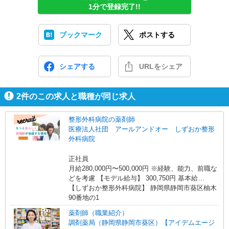
1分で登録完了!!
ブックマーク
ポストする
シェアする
URLをシェア
2
件のこの求人と職種が同じ求人
整形外科病院の薬剤師
医療法人社団 アールアンドオー しずおか整形
外科病院
正社員
月給280,000円〜500,000円 ※経験、能力、前職な
どを考慮 【モデル給与】 300,750円 基本給
253,050円+諸手当47,700円 ※基本給は年齢給、勤
【しずおか整形外科病院】 静岡県静岡市葵区柚木
続給、技術給、職能給を含む ※諸手当には業績手
90番地の1
当、住宅手当、退職前払金を含む
薬剤師（職業紹介）
調剤薬局（静岡県静岡市葵区）【アイデムエージ