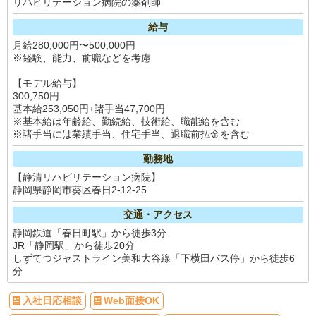
リハビリテーション病院の薬剤師
給与
月給280,000円〜500,000円
※経験、能力、前職などを考慮
【モデル給与】
300,750円
基本給253,050円+諸手当47,700円
※基本給は年齢給、勤続給、技術給、職能給を含む
※諸手当には業績手当、住宅手当、退職前払金を含む
勤務地
【静清リハビリテーション病院】
静岡県静岡市葵区春日2-12-25
交通・アクセス
静岡鉄道「春日町駅」から徒歩3分
JR「静岡駅」から徒歩20分
しずてつジャストライン美和大谷線「下横田バス停」から徒歩6
分
入社日応相談
Web面接OK