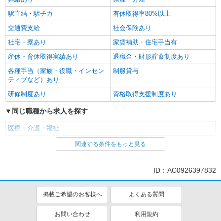
駅直結・駅チカ
有休取得率80%以上
交通費支給
社会保険あり
社宅・寮あり
家賃補助・住宅手当有
産休・育休取得実績あり
退職金・財形貯蓄制度あり
各種手当（家族・役職・インセン
制服貸与
ティブなど）あり
研修制度あり
資格取得支援制度あり
同じ職種から求人を探す
医療・介護・福祉
関連する条件をもっと見る
同じ特徴から求人を探す
ミドル（40代～）活躍中
ボーナス・賞与あり
ID：AC0926397832
交通費支給
社会保険あり
社宅・寮あり
産休・育休取得実績あり
掲載ご希望のお客様へ
よくある質問
お問い合わせ
利用規約