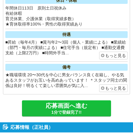
休日・休暇
年間休日113日 原則土日祝休み
有給休暇
育児休業、介護休業（取得実績多数）
★育休取得率100%・男性の取得実績あり
待遇
■昇給（毎年4月） ■賞与年2〜3回（個人・業績による） ■業績給
（部門・毎月の実績による） ■住宅手当（規定有） ■通勤交通費
支給（上限2万円） ■時間外手当...
もっと見る
備考
★職場環境 20〜30代を中心に男女バランス良く在籍し、やる気
あるスタッフがお互いを高めあっています！ ＊スタッフ同士の関
係は良好！明るくて楽しい雰囲気が気に入...
もっと見る
応募画面へ進む
1分で登録完了!!
応募情報（正社員）