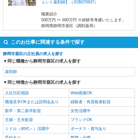
ェント薬剤師】（JOB070937）
職業紹介
500万円 〜 600万円 ※経験等考慮いたします。
静岡県静岡市葵区（調剤薬局）
このお仕事に関連する条件で探す
静岡市葵区の正社員の求人を探す
同じ職種から静岡市葵区の求人を探す
薬剤師
同じ特徴から静岡市葵区の求人を探す
入社日応相談
Web面接OK
職場見学OKまたは説明会あり
経験者・有資格者歓迎
新卒・第二新卒歓迎
女性活躍中
主婦・主夫歓迎
ブランクOK
ミドル（40代～）活躍中
ボーナス・賞与あり
昇給あり
禁煙・分煙