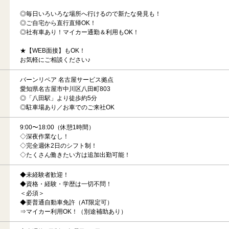
◎毎日いろいろな場所へ行けるので新たな発見も！
◎ご自宅から直行直帰OK！
◎社有車あり！マイカー通勤＆利用もOK！
★【WEB面接】もOK！
お気軽にご相談ください♪
バーンリペア 名古屋サービス拠点
愛知県名古屋市中川区八田町803
◎「八田駅」より徒歩約5分
◎駐車場あり／お車でのご来社OK
9:00〜18:00（休憩1時間）
◇深夜作業なし！
◇完全週休2日のシフト制！
◇たくさん働きたい方は追加出勤可能！
◆未経験者歓迎！
◆資格・経験・学歴は一切不問！
＜必須＞
◆要普通自動車免許（AT限定可）
⇒マイカー利用OK！（別途補助あり）