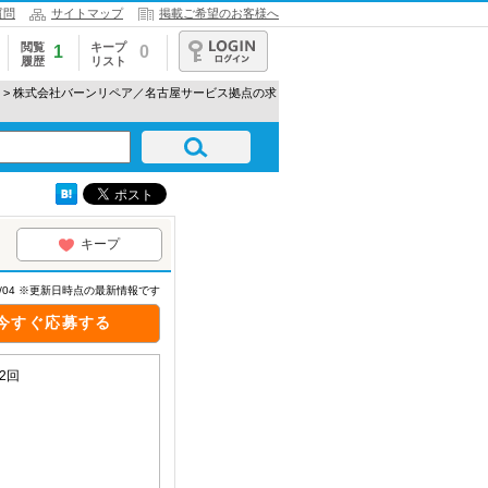
質問
サイトマップ
掲載ご希望のお客様へ
閲覧
キープ
1
0
履歴
リスト
ログイン
> 株式会社バーンリペア／名古屋サービス拠点の求
キープ
08/04 ※更新日時点の最新情報です
今すぐ応募する
2回