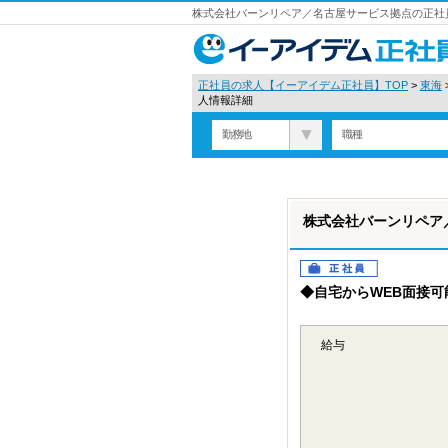
株式会社バーンリペア／名古屋サービス拠点の正社
正社員の求人【イーアイデム正社員】TOP
>
東海
人情報詳細
勤務地
職種
株式会社バーンリペア
正社員
◆自宅からWEB面接
給与