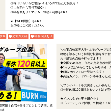
◎毎日いろいろな場所へ行けるので新たな発見も！
◎ご自宅から直行直帰OK！
◎社有車あり！マイカー通勤＆利用もOK！
★【WEB面接】もOK！
お気軽にご相談ください♪
OK
交通費支給
社会保険あり
＼住宅点検業界大手×上場グループ企
建物を診るという特別な技術を身に付
わり建物の点検を行ってます！
◆全国で34拠点、住宅の定期点検年
◆1ヶ月ほどをかけてしっかり研修！
◆研修後のフォロー態勢も充実！
◆高所カメラ、ドローン等を使った点
＼プライベートを充実させたいあなた
◎年間休日120日以上＆シフト制で完
★インスタで仕事を紹介中！
⇒「バーンリペア採用」で検索！！＠burnr
対応実績！住宅を診るプロとして訪問。感
術職！