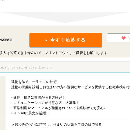
今すぐ応募する
26/08/31
求人は閲覧できませんので、プリントアウトして保管をお願いします。
建物を診る、一生モノの技術。
建物の状態を診断しお住まいの方へ適切なサービスを提供する住宅点検を行
- 建物・構造に興味がある方歓迎！
- コミュニケーションが得意な方、大募集！
- 研修制度やマニュアルが整備されていて未経験者でも安心♪
- 20〜40代男女が活躍♪
入居済みのお宅に訪問し、住まいの状態をプロの目で診る