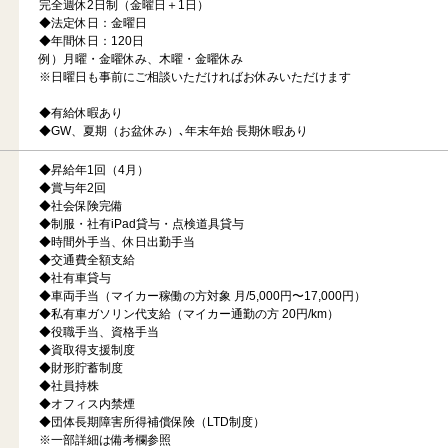
完全週休2日制（金曜日＋1日）
◆法定休日：金曜日
◆年間休日：120日
例）月曜・金曜休み、木曜・金曜休み
※日曜日も事前にご相談いただければお休みいただけます
◆有給休暇あり
◆GW、夏期（お盆休み）､年末年始 長期休暇あり
◆昇給年1回（4月）
◆賞与年2回
◆社会保険完備
◆制服・社有iPad貸与・点検道具貸与
◆時間外手当、休日出勤手当
◆交通費全額支給
◆社有車貸与
◆車両手当（マイカー稼働の方対象 月/5,000円〜17,000円）
◆私有車ガソリン代支給（マイカー通勤の方 20円/km）
◆役職手当、資格手当
◆資取得支援制度
◆財形貯蓄制度
◆社員持株
◆オフィス内禁煙
◆団体長期障害所得補償保険（LTD制度）
※一部詳細は備考欄参照