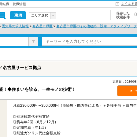
よくある
員転職・就職情報
保存した
0
エリア選択
検索条件
東海
>
愛知県の求人情報
>
名古屋市緑区
>
名古屋市緑区のその他建築・設備・アクティブワーク
／名古屋サービス拠点
更新日：2026/
可能！◆住まいを診る、一生モノの技術！
月給230,000円〜350,000円（※経験・能力等による）＋各種手当 ＋賞与年
◎別途残業代全額支給
◎賞与年2回（6月／12月）
◎定期昇給（年1回）
◎別途ガソリン代は全額支給