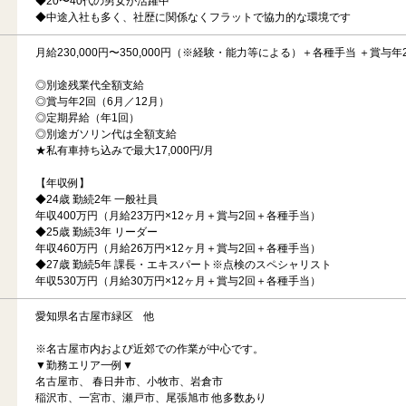
◆20〜40代の男女が活躍中
◆中途入社も多く、社歴に関係なくフラットで協力的な環境です
月給230,000円〜350,000円（※経験・能力等による）＋各種手当 ＋賞与年
◎別途残業代全額支給
◎賞与年2回（6月／12月）
◎定期昇給（年1回）
◎別途ガソリン代は全額支給
★私有車持ち込みで最大17,000円/月
【年収例】
◆24歳 勤続2年 一般社員
年収400万円（月給23万円×12ヶ月＋賞与2回＋各種手当）
◆25歳 勤続3年 リーダー
年収460万円（月給26万円×12ヶ月＋賞与2回＋各種手当）
◆27歳 勤続5年 課長・エキスパート※点検のスペシャリスト
年収530万円（月給30万円×12ヶ月＋賞与2回＋各種手当）
愛知県名古屋市緑区 他
※名古屋市内および近郊での作業が中心です。
▼勤務エリア一例▼
名古屋市、 春日井市、小牧市、岩倉市
稲沢市、一宮市、瀬戸市、尾張旭市 他多数あり