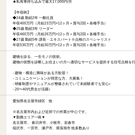
★私有車持ち込みで最大17,000円/月
【年収例】
◆24歳 勤続2年 一般社員
年収400万円（月給23万円×12ヶ月＋賞与2回＋各種手当）
◆25歳 勤続3年 リーダー
年収460万円（月給26万円×12ヶ月＋賞与2回＋各種手当）
◆27歳 勤続5年 課長・エキスパート※点検のスペシャリスト
年収530万円（月給30万円×12ヶ月＋賞与2回＋各種手当）
建物を診る、一生モノの技術。
建物の状態を診断しお住まいの方へ適切なサービスを提供する住宅点検を
- 建物・構造に興味がある方歓迎！
- コミュニケーションが得意な方、大募集！
- 研修制度やマニュアルが整備されていて未経験者でも安心♪
- 20〜40代男女が活躍♪
愛知県名古屋市緑区 他
※名古屋市内および近郊での作業が中心です。
▼勤務エリア一例▼
名古屋市、 春日井市、小牧市、岩倉市
稲沢市、一宮市、瀬戸市、尾張旭市 他多数あり