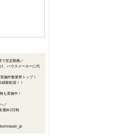
業で安定勤務／
け、ハウスメーカーに代
間実施件数業界トップ！
未経験歓迎！！
検も実施中！
へ／
全週休2日制
epair_jp