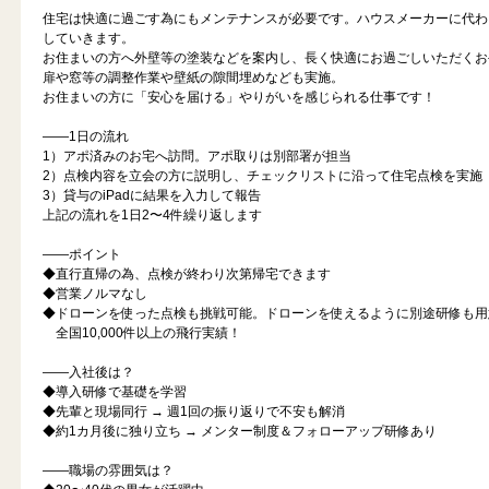
住宅は快適に過ごす為にもメンテナンスが必要です。ハウスメーカーに代わ
していきます。
お住まいの方へ外壁等の塗装などを案内し、長く快適にお過ごしいただくお
扉や窓等の調整作業や壁紙の隙間埋めなども実施。
お住まいの方に「安心を届ける」やりがいを感じられる仕事です！
――1日の流れ
1）アポ済みのお宅へ訪問。アポ取りは別部署が担当
2）点検内容を立会の方に説明し、チェックリストに沿って住宅点検を実施
3）貸与のiPadに結果を入力して報告
上記の流れを1日2〜4件繰り返します
――ポイント
◆直行直帰の為、点検が終わり次第帰宅できます
◆営業ノルマなし
◆ドローンを使った点検も挑戦可能。ドローンを使えるように別途研修も用
全国10,000件以上の飛行実績！
――入社後は？
◆導入研修で基礎を学習
◆先輩と現場同行 → 週1回の振り返りで不安も解消
◆約1カ月後に独り立ち → メンター制度＆フォローアップ研修あり
――職場の雰囲気は？