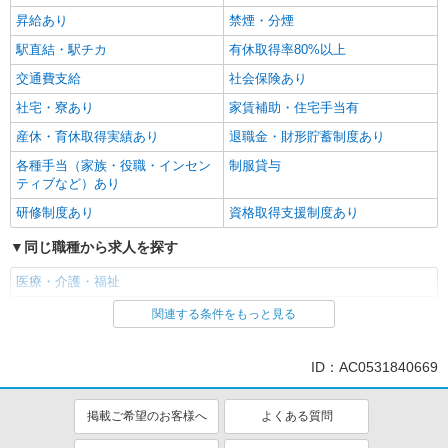
昇給あり
禁煙・分煙
駅直結・駅チカ
有休取得率80%以上
交通費支給
社会保険あり
社宅・寮あり
家賃補助・住宅手当有
産休・育休取得実績あり
退職金・財形貯蓄制度あり
各種手当（家族・役職・インセン
制服貸与
ティブなど）あり
研修制度あり
資格取得支援制度あり
同じ職種から求人を探す
医療・介護・福祉
関連する条件をもっと見る
同じ特徴から求人を探す
ミドル（40代～）活躍中
ボーナス・賞与あり
ID：AC0531840669
交通費支給
社会保険あり
社宅・寮あり
産休・育休取得実績あり
掲載ご希望のお客様へ
よくある質問