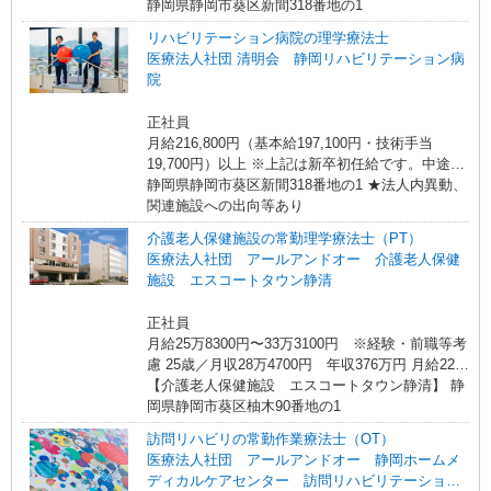
決定します ◎日曜日・祝日及び年末年始出勤手
静岡県静岡市葵区新間318番地の1
当・・・2,000円〜10,000円
リハビリテーション病院の理学療法士
医療法人社団 清明会 静岡リハビリテーション病
院
正社員
月給216,800円（基本給197,100円・技術手当
19,700円）以上 ※上記は新卒初任給です。中途採
用の場合、経験等により応相談となります。 ★土
静岡県静岡市葵区新間318番地の1 ★法人内異動、
曜・日曜・祝日及び年末年始出勤手当／2,000円〜
関連施設への出向等あり
10,000円
介護老人保健施設の常勤理学療法士（PT）
医療法人社団 アールアンドオー 介護老人保健
施設 エスコートタウン静清
正社員
月給25万8300円〜33万3100円 ※経験・前職等考
慮 25歳／月収28万4700円 年収376万円 月給22万
8,200円+業績給1.5万円+退職前払金1万1500円+住
【介護老人保健施設 エスコートタウン静清】 静
宅手当3万円 30歳・リーダー（5〜6名のセラピス
岡県静岡市葵区柚木90番地の1
トを束ねる役職）／月収34万6460円 年収456万
訪問リハビリの常勤作業療法士（OT）
円 月給27万7560円+業績給1.5万円+退職前払金1
医療法人社団 アールアンドオー 静岡ホームメ
万3900円+役職手当2万円+住宅手当2万円 35歳・
ディカルケアセンター 訪問リハビリテーショ
コーディネーター（20名程のセラピストを束ねる