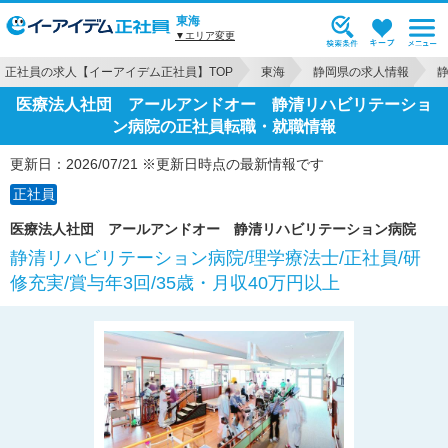
東海
▼エリア変更
正社員の求人【イーアイデム正社員】TOP
東海
静岡県の求人情報
医療法人社団 アールアンドオー 静清リハビリテーショ
ン病院の正社員転職・就職情報
更新日：2026/07/21 ※更新日時点の最新情報です
正社員
医療法人社団 アールアンドオー 静清リハビリテーション病院
静清リハビリテーション病院/理学療法士/正社員/研
修充実/賞与年3回/35歳・月収40万円以上