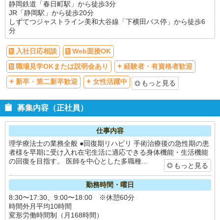
静岡鉄道「春日町駅」から徒歩3分
JR「静岡駅」から徒歩20分
しずてつジャストライン美和大谷線「下横田バス停」から徒歩6
分
入社日応相談
Web面接OK
職場見学OKまたは説明会あり
経験者・有資格者歓迎
新卒・第二新卒歓迎
女性活躍中
もっと見る
募集内容（正社員）
仕事内容
理学療法士の業務全般 ●回復期リハビリ 手術治療後の急性期の患
者様を早期に受け入れ在宅生活に適応できる身体機能・生活機能
の回復を目指す。 医師を中心とした多職種...
もっと見る
勤務時間・曜日
8:30〜17:30、9:00〜18:00 ※休憩60分
時間外月平均10時間
変形労働時間制（月168時間）