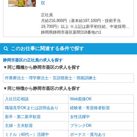
院
コーディネーター（20名程のセラピストを束ねる
役割）／月収41万2560円 年収540万円 月給32万
正社員
1460円+業績給1.5万円+退職前払金1万6100円+役
月給216,800円（基本給197,100円・技術手当
職手当5万円+住宅手当1万円
19,700円）以上 ※上記は新卒初任給、中途採用の
場合、経験により応相談となります。 ★土曜・日
静岡県静岡市葵区新間318番地の1
曜出勤手当／2,000円 年末年始のみ/10,000円
このお仕事に関連する条件で探す
静岡市葵区の正社員の求人を探す
同じ職種から静岡市葵区の求人を探す
作業療法士・理学療法士・言語聴覚士・視能訓練士
同じ特徴から静岡市葵区の求人を探す
入社日応相談
Web面接OK
職場見学OKまたは説明会あり
経験者・有資格者歓迎
新卒・第二新卒歓迎
女性活躍中
主婦・主夫歓迎
ブランクOK
ミドル（40代～）活躍中
ボーナス・賞与あり