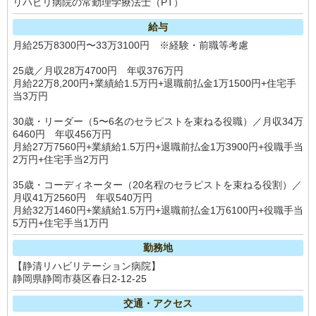
リハビリ病院の常勤理学療法士（PT）
給与
月給25万8300円〜33万3100円 ※経験・前職等考慮
25歳／月収28万4700円 年収376万円
月給22万8,200円+業績給1.5万円+退職前払金1万1500円+住宅手
当3万円
30歳・リーダー（5〜6名のセラピストを束ねる役職）／月収34万
6460円 年収456万円
月給27万7560円+業績給1.5万円+退職前払金1万3900円+役職手当
2万円+住宅手当2万円
35歳・コーディネーター（20名程のセラピストを束ねる役割）／
月収41万2560円 年収540万円
月給32万1460円+業績給1.5万円+退職前払金1万6100円+役職手当
5万円+住宅手当1万円
勤務地
【静清リハビリテーション病院】
静岡県静岡市葵区春日2-12-25
交通・アクセス