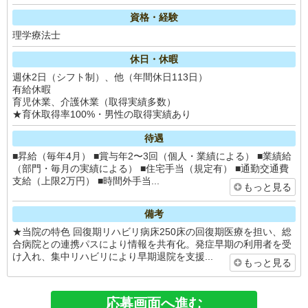
資格・経験
理学療法士
休日・休暇
週休2日（シフト制）、他（年間休日113日）
有給休暇
育児休業、介護休業（取得実績多数）
★育休取得率100%・男性の取得実績あり
待遇
■昇給（毎年4月） ■賞与年2〜3回（個人・業績による） ■業績給
（部門・毎月の実績による） ■住宅手当（規定有） ■通勤交通費
支給（上限2万円） ■時間外手当...
もっと見る
備考
★当院の特色 回復期リハビリ病床250床の回復期医療を担い、総
合病院との連携パスにより情報を共有化。発症早期の利用者を受
け入れ、集中リハビリにより早期退院を支援...
もっと見る
応募画面へ進む