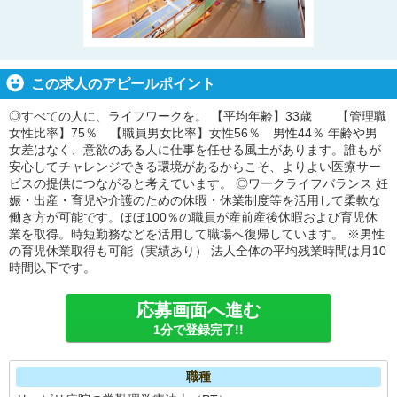
この求人のアピールポイント
◎すべての人に、ライフワークを。 【平均年齢】33歳 【管理職
女性比率】75％ 【職員男女比率】女性56％ 男性44％ 年齢や男
女差はなく、意欲のある人に仕事を任せる風土があります。誰もが
安心してチャレンジできる環境があるからこそ、よりよい医療サー
ビスの提供につながると考えています。 ◎ワークライフバランス 妊
娠・出産・育児や介護のための休暇・休業制度等を活用して柔軟な
働き方が可能です。ほぼ100％の職員が産前産後休暇および育児休
業を取得。時短勤務などを活用して職場へ復帰しています。 ※男性
の育児休業取得も可能（実績あり） 法人全体の平均残業時間は月10
時間以下です。
応募画面へ進む
1分で登録完了!!
職種