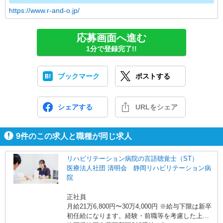
https://www.r-and-o.jp/
応募画面へ進む
1分で登録完了!!
ブックマーク
ポストする
シェアする
URLをシェア
9
件のこの求人と職種が同じ求人
リハビリテーション病院の言語聴覚士（ST）
医療法人社団 清明会 静岡リハビリテーション病
院
正社員
月給21万6,800円〜30万4,000円 ※給与下限は新卒
初任給になります。経験・前職等を考慮した上で