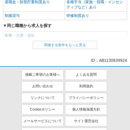
退職金・財形貯蓄制度あり
各種手当（家族・役職・インセン
ティブなど）あり
制服貸与
研修制度あり
同じ職種から求人を探す
医療・介護・福祉
関連する条件をもっと見る
同じ特徴から求人を探す
ミドル（40代～）活躍中
ボーナス・賞与あり
ID：AB1130839924
土日祝休み
交通費支給
社会保険あり
社宅・寮あり
掲載ご希望のお客様へ
よくある質問
産休・育休取得実績あり
お問い合わせ
利用規約
リンクについて
プライバシーポリシー
Cookieポリシー
個人情報保護方針
メールサービスについて
サイト運営会社