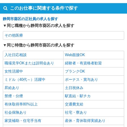
このお仕事に関連する条件で探す
静岡市葵区の正社員の求人を探す
同じ職種から静岡市葵区の求人を探す
その他医療
同じ特徴から静岡市葵区の求人を探す
入社日応相談
Web面接OK
職場見学OKまたは説明会あり
経験者・有資格者歓迎
女性活躍中
ブランクOK
ミドル（40代～）活躍中
ボーナス・賞与あり
昇給あり
土日祝休み
禁煙・分煙
駅直結・駅チカ
有休取得率80%以上
交通費支給
社会保険あり
社宅・寮あり
家賃補助・住宅手当有
産休・育休取得実績あり