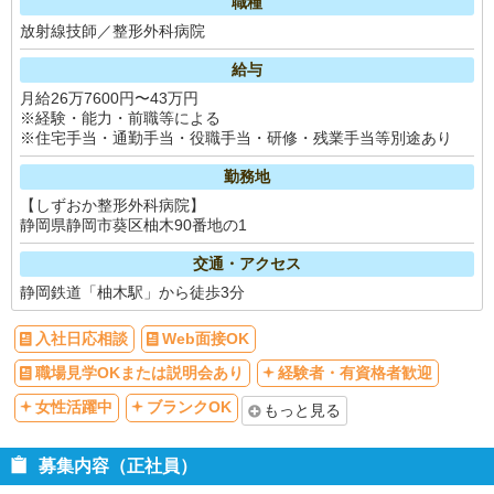
職種
放射線技師／整形外科病院
給与
月給26万7600円〜43万円
※経験・能力・前職等による
※住宅手当・通勤手当・役職手当・研修・残業手当等別途あり
勤務地
【しずおか整形外科病院】
静岡県静岡市葵区柚木90番地の1
交通・アクセス
静岡鉄道「柚木駅」から徒歩3分
入社日応相談
Web面接OK
職場見学OKまたは説明会あり
経験者・有資格者歓迎
女性活躍中
ブランクOK
もっと見る
募集内容（正社員）