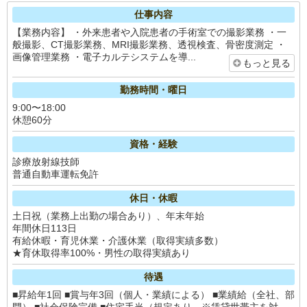
仕事内容
【業務内容】 ・外来患者や入院患者の手術室での撮影業務 ・一
般撮影、CT撮影業務、MRI撮影業務、透視検査、骨密度測定 ・
画像管理業務 ・電子カルテシステムを導...
もっと見る
勤務時間・曜日
9:00〜18:00
休憩60分
資格・経験
診療放射線技師
普通自動車運転免許
休日・休暇
土日祝（業務上出勤の場合あり）、年末年始
年間休日113日
有給休暇・育児休業・介護休業（取得実績多数）
★育休取得率100%・男性の取得実績あり
待遇
■昇給年1回 ■賞与年3回（個人・業績による） ■業績給（全社、部