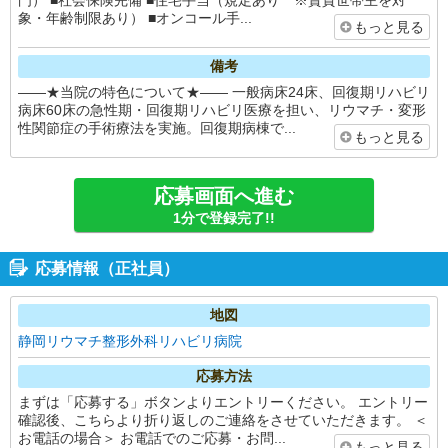
門） ■社会保険完備 ■住宅手当（規定あり ※賃貸世帯主を対
象・年齢制限あり） ■オンコール手...
もっと見る
備考
――★当院の特色について★―― 一般病床24床、回復期リハビリ
病床60床の急性期・回復期リハビリ医療を担い、リウマチ・変形
性関節症の手術療法を実施。回復期病棟で...
もっと見る
応募画面へ進む
1分で登録完了!!
応募情報（正社員）
地図
静岡リウマチ整形外科リハビリ病院
応募方法
まずは「応募する」ボタンよりエントリーください。 エントリー
確認後、こちらより折り返しのご連絡をさせていただきます。 ＜
お電話の場合＞ お電話でのご応募・お問...
もっと見る