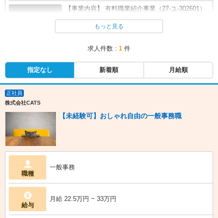
【事業内容】 有料職業紹介事業（27-ユ-302601）
企業概要
転...
全て表示する
もっと見る
本社所在地
大阪府大阪市北区芝田1丁目4-14 芝田町ビル2F
求人件数 :
1
件
指定なし
新着順
月給順
URL
https://cats.business
正社員
株式会社CATS
【未経験可】おしゃれ自由の一般事務職
一般事務
職種
月給 22.5万円 ~ 33万円
給与