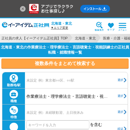
北海道・東北
▼エリア変更
正社員の求人【イーアイデム正社員】TOP
北海道・東北
医療・介護・福
北海道・東北の作業療法士・理学療法士・言語聴覚士・視能訓練士の正社員
転職・就職情報一覧
複数条件をまとめて検索する
選択
未設定
例）東京都○○区、○○駅
勤務地/駅
作業療法士・理学療法士・言語聴覚士・視能訓練士
選択
職種
選択
未設定
例）未経験歓迎、土日祝休み
特徴
を含む
絞込