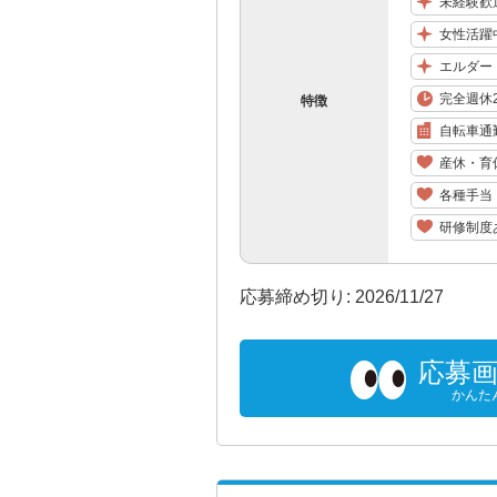
未経験歓
女性活躍
エルダー
完全週休
特徴
自転車通
産休・育
各種手当
研修制度
応募締め切り: 2026/11/27
応募
かんた