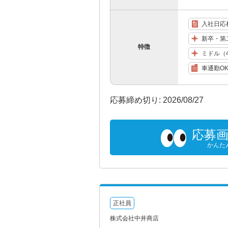
入社日応
新卒・第
特徴
ミドル（
車通勤O
応募締め切り: 2026/08/27
応募
かんた
正社員
株式会社中井商店