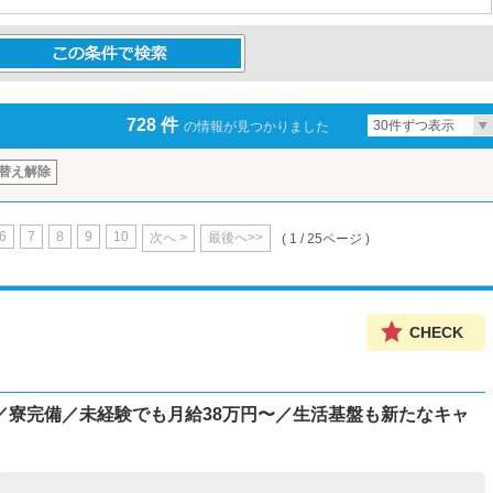
条件で検索
728 件
30件ずつ表示
の情報が見つかりました
替え解除
6
7
8
9
10
次へ >
最後へ>>
( 1 / 25ページ )
CHECK
／寮完備／未経験でも月給38万円〜／生活基盤も新たなキャ