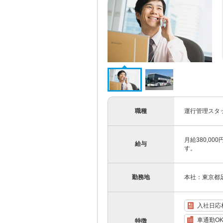
職種
運行管理スタ
月給380,0
給与
す。
勤務地
本社：東京都足
入社日応
車通勤O
特徴