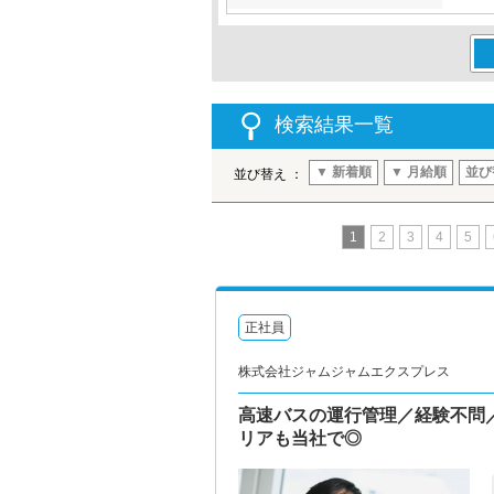
この
検索結果一覧
▼ 新着順
▼ 月給順
並び
並び替え ：
1
2
3
4
5
正社員
株式会社ジャムジャムエクスプレス
高速バスの運行管理／経験不問
リアも当社で◎