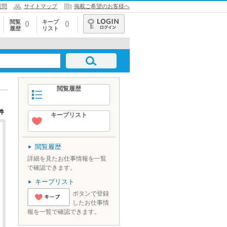
質問
サイトマップ
掲載ご希望のお客様へ
閲覧
キープ
0
0
履歴
リスト
ログイン
閲覧履歴
件
キープリスト
閲覧履歴
詳細を見たお仕事情報を一覧
で確認できます。
キープリスト
ボタンで登録
したお仕事情
'とりあえずキ
報を一覧で確認できます。
ープ'