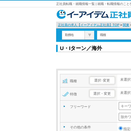
正社員転職・就職情報一覧 | 就職・転職情報のこ
正社員の求人【イーアイデム正社員】TOP
>
関東
勤務地
職種
U・Iターン／海外
未選択
選択･変更
職種
未選択
選択・変更
特徴
フリーワード
その他の条件
指定