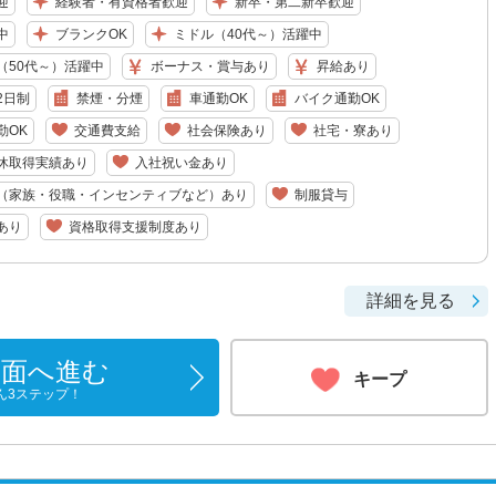
迎
経験者・有資格者歓迎
新卒・第二新卒歓迎
中
ブランクOK
ミドル（40代～）活躍中
（50代～）活躍中
ボーナス・賞与あり
昇給あり
2日制
禁煙・分煙
車通勤OK
バイク通勤OK
勤OK
交通費支給
社会保険あり
社宅・寮あり
休取得実績あり
入社祝い金あり
（家族・役職・インセンティブなど）あり
制服貸与
あり
資格取得支援制度あり
詳細を見る
画面へ進む
キープ
ん3ステップ！