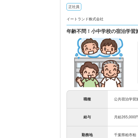
正社員
イートランド株式会社
年齢不問！小中学校の宿泊学習施
職種
公共宿泊学習
給与
月給265,0
勤務地
千葉県柏市柏