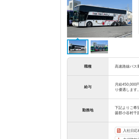
職種
高速路線バス
月給450,0
給与
り優遇します。 
下記よりご希望
勤務地
曇郡小谷村千国乙
入社日応