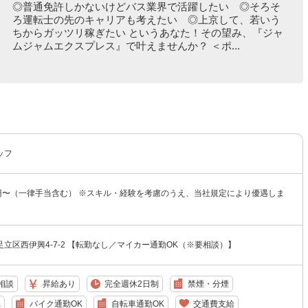
◎普通免許しかないけどバス業界で活躍したい ◎そろそ
ろ運転士の先のキャリアも考えたい ◎上京して、若いう
ちからガッツリ稼ぎたい というあなた！その望み、『ジャ
ムジャムエクスプレス』で叶えませんか？ ＜ポ...
ッフ
00円〜（一律手当含む） ※スキル・経験を考慮のうえ、当社規定により優遇しま
立区西伊興4-7-2 【転勤なし／マイカー通勤OK（※要相談）】
相談
昇給あり
完全週休2日制
禁煙・分煙
K
バイク通勤OK
自転車通勤OK
交通費支給