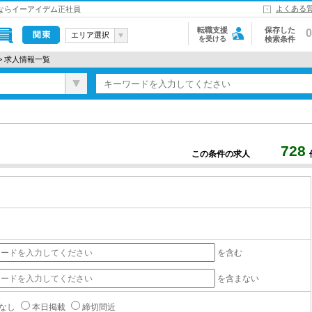
よくある
とならイーアイデム正社員
転職支援
保存した
0
エリア選択
を受ける
検索条件
関東
> 求人情報一覧
728
この条件の求人
を含む
を含まない
なし
本日掲載
締切間近