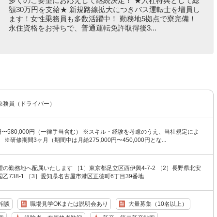
多くのご要望にお応えして継続決定！ ★入社特典として総
額30万円を支給★ 新規路線拡大につきバス運転士を増員し
ます！女性乗務員も多数活躍中！ 勤務地5拠点で寮完備！
永住資格をお持ちで、普通運転免許取得後3...
乗務員（ドライバー）
00円〜580,000円（一律手当含む） ※スキル・経験を考慮のうえ、当社規定によ
※研修期間3ヶ月（期間中は月給275,000円〜450,000円とな...
の勤務地へ配属いたします ［1］東京都足立区西伊興4-7-2 ［2］長野県北安
738-1 ［3］愛知県名古屋市港区正徳町6丁目39番地 ...
相談
職場見学OKまたは説明会あり
大量募集（10名以上）