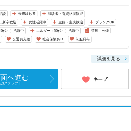
相談
未経験歓迎
経験者・有資格者歓迎
二新卒歓迎
女性活躍中
主婦・主夫歓迎
ブランクOK
40代～）活躍中
エルダー（50代～）活躍中
禁煙・分煙
K
交通費支給
社会保険あり
制服貸与
詳細を見る
画面へ進む
キープ
ん3ステップ！