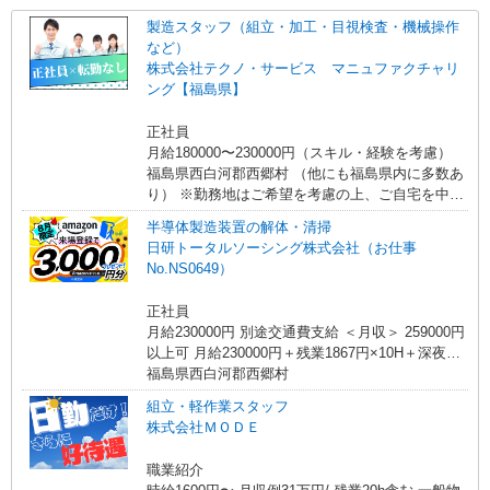
製造スタッフ（組立・加工・目視検査・機械操作
など）
株式会社テクノ・サービス マニュファクチャリ
ング【福島県】
正社員
月給180000〜230000円（スキル・経験を考慮）
福島県西白河郡西郷村 （他にも福島県内に多数あ
り） ※勤務地はご希望を考慮の上、ご自宅を中心
に通勤時間120分圏内のエリアとなります。（転勤
半導体製造装置の解体・清掃
なし）
日研トータルソーシング株式会社（お仕事
No.NS0649）
正社員
月給230000円 別途交通費支給 ＜月収＞ 259000円
以上可 月給230000円＋残業1867円×10H＋深夜
374円×30H
福島県西白河郡西郷村
組立・軽作業スタッフ
株式会社ＭＯＤＥ
職業紹介