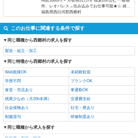
時給1600円〜 月収例31万円/ 残業20h含む 一般物
件、レオパレス→住み込みでお仕事可能★☆ 綺麗
な1R、1Kをご用意☆
福島県西白河郡西郷村
このお仕事に関連する条件で探す
同じ職種から西郷村の求人を探す
製造・組立・加工
同じ特徴から西郷村の求人を探す
Web面接OK
未経験歓迎
学歴不問
ブランクOK
食堂・売店あり
車通勤OK
残業少なめ（月20h未満）
交通費支給
社会保険あり
社宅・寮あり
制服貸与
研修制度あり
同じ職種から求人を探す
軽作業・製造・物流