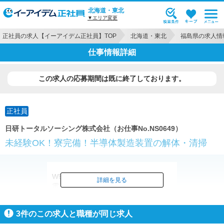
北海道・東北
▼エリア変更
正社員の求人【イーアイデム正社員】TOP
北海道・東北
福島県の求人情
仕事情報詳細
この求人の応募期間は既に終了しております。
正社員
日研トータルソーシング株式会社（お仕事No.NS0649）
未経験OK！寮完備！半導体製造装置の解体・清掃
WEB/来場どちらでも新規面談で
詳細を見る
電子マネー1000円分プレゼント！
※規定有
3
件のこの求人と職種が同じ求人