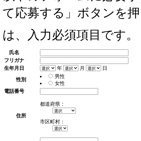
て応募する」ボタンを押
は、入力必須項目です。
氏名
フリガナ
生年月日
年
月
日
男性
性別
女性
電話番号
都道府県：
住所
市区町村：