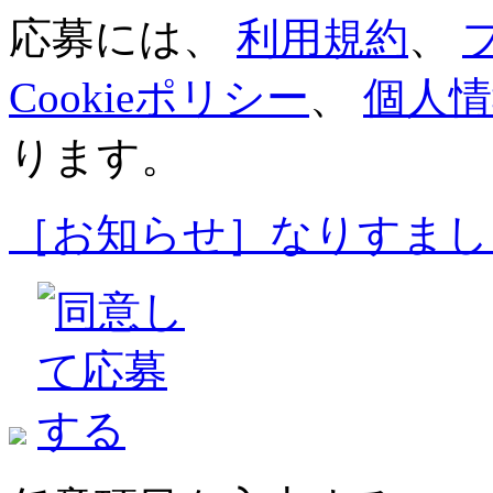
応募には、
利用規約
、
Cookieポリシー
、
個人情
ります。
［お知らせ］なりすまし