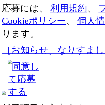
応募には、
利用規約
、
Cookieポリシー
、
個人情
ります。
［お知らせ］なりすまし