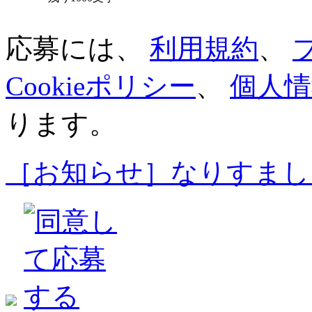
応募には、
利用規約
、
Cookieポリシー
、
個人情
ります。
［お知らせ］なりすまし