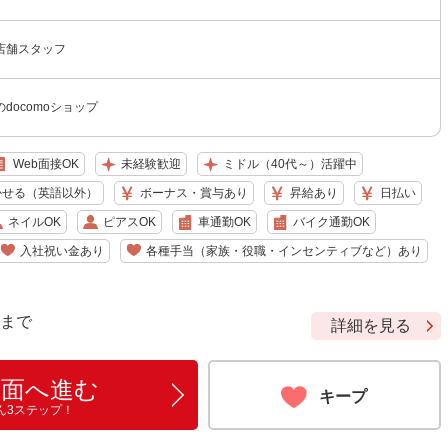
店舗スタッフ
docomoショップ
Web面接OK
未経験歓迎
ミドル（40代～）活躍中
かせる（英語以外）
ボーナス・賞与あり
昇給あり
日払い
ネイルOK
ピアスOK
車通勤OK
バイク通勤OK
入社祝い金あり
各種手当（家族・役職・インセンティブなど）あり
9 まで
詳細を見る
画面へ進む
キープ
ん3ステップ！