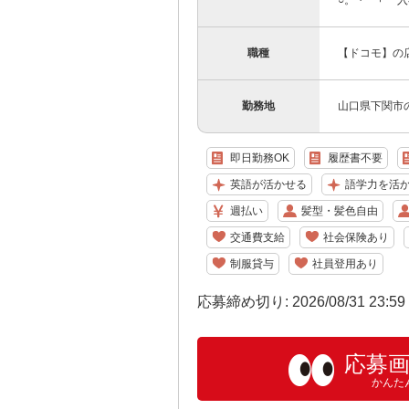
○。・゜+゜ 入
職種
【ドコモ】の
勤務地
山口県下関市の
即日勤務OK
履歴書不要
英語が活かせる
語学力を活
週払い
髪型・髪色自由
交通費支給
社会保険あり
制服貸与
社員登用あり
応募締め切り: 2026/08/31 23:5
応募
かんた