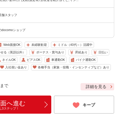
社祝い金10万円支給(規定有) お友達を紹介頂くと, イン...
店舗スタッフ
docomoショップ
Web面接OK
未経験歓迎
ミドル（40代～）活躍中
かせる（英語以外）
ボーナス・賞与あり
昇給あり
日払い
ネイルOK
ピアスOK
車通勤OK
バイク通勤OK
入社祝い金あり
各種手当（家族・役職・インセンティブなど）あり
9 まで
詳細を見る
画面へ進む
キープ
ん3ステップ！