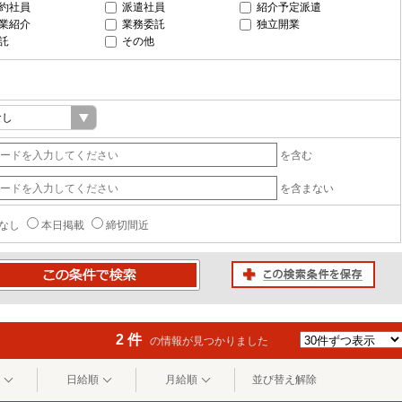
約社員
派遣社員
紹介予定派遣
業紹介
業務委託
独立開業
託
その他
を含む
を含まない
なし
本日掲載
締切間近
この検索条件を保存
条件で検索
2 件
の情報が見つかりました
日給順
月給順
並び替え解除