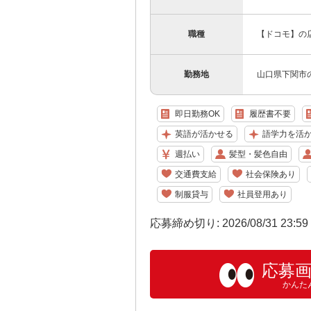
職種
【ドコモ】の
勤務地
山口県下関市の
即日勤務OK
履歴書不要
英語が活かせる
語学力を活
週払い
髪型・髪色自由
交通費支給
社会保険あり
制服貸与
社員登用あり
応募締め切り: 2026/08/31 23:5
応募
かんた