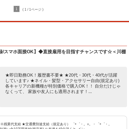
1
( 1 / 1ページ )
日登録/スマホ面接OK】◆直接雇用を目指すチャンスです☆＜川棚
★即日勤務OK！履歴書不要★ ★20代・30代・40代が活躍
しています♪ ★ネイル・髪型・アクセサリー自由(規定あり)
各キャリアの新機種が特別価格で購入OK！！ 自分だけじゃ
なくって、 家族や友人にも適用されます！...
〜 ※残業代支給 ★交通費別途支給（規定あり） ゜+゜・。○。・゜+゜・。