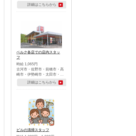
詳細はこちらから
ベルク各店での店内スタッ
フ
時給 1,065円
古河市・佐野市・前橋市・高
崎市・伊勢崎市・太田市・館
林市・藤岡市・大泉町・さい
詳細はこちらから
たま市北区・川越市・熊谷
市・行田市・秩父市・所沢
市・飯能市・東松山市・坂戸
市・鶴ケ島市・千葉市中央
区・市川市・松戸市・習志野
市・柏市・流山市・八千代
市・足立区・江戸川区・八王
子市・町田市
ビルの清掃スタッフ