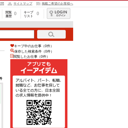
質問
サイトマップ
掲載ご希望のお客様へ
閲覧
キープ
0
0
履歴
リスト
ログイン
キープ中のお仕事（0件）
保存した検索条件（
0
件）
閲覧したお仕事（0件）
件