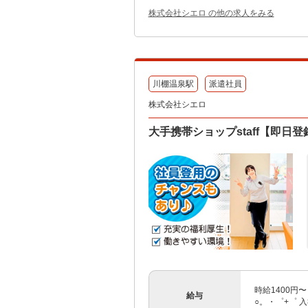
株式会社シエロ の他の求人をみる
川棚温泉駅
派遣社員
株式会社シエロ
大手携帯ショップstaff【即日
時給1400円
給与
○。・゜+゜ 入