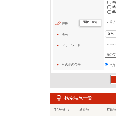
契
職
嘱
未選択
選択・変更
特徴
給与
フリーワード
その他の条件
指定
この
検索結果一覧
並び替え ：
新着順
時給順