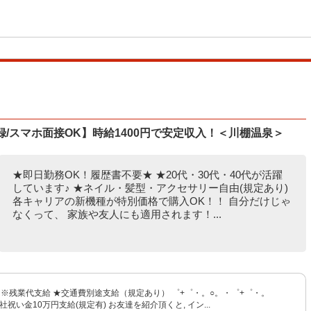
登録/スマホ面接OK】時給1400円で安定収入！＜川棚温泉＞
★即日勤務OK！履歴書不要★ ★20代・30代・40代が活躍
しています♪ ★ネイル・髪型・アクセサリー自由(規定あり)
各キャリアの新機種が特別価格で購入OK！！ 自分だけじゃ
なくって、 家族や友人にも適用されます！...
〜 ※残業代支給 ★交通費別途支給（規定あり） ゜+゜・。○。・゜+゜・。
社祝い金10万円支給(規定有) お友達を紹介頂くと, イン...