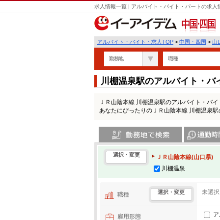
求人情報一覧 | アルバイト・バイト・パートの求
中国・四国
アルバイト・バイト・求人TOP
>
中国・四国
>
山
勤務地
職種
川棚温泉駅のアルバイト・バ
ＪＲ山陰本線 川棚温泉駅のアルバイト・バ
あなたにぴったりのＪＲ山陰本線 川棚温泉
勤務地で検索
通勤時間・区
選択・変更
ＪＲ山陰本線(山口県)
川棚温泉
未選択
選択・変更
職種
ア
雇用形態