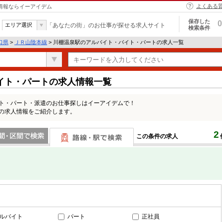
よくある
人情報ならイーアイデム
保存した
0
エリア選択
「あなたの街」のお仕事が探せる求人サイト
検索条件
口県
>
ＪＲ山陰本線
> 川棚温泉駅のアルバイト・バイト・パートの求人一覧
イト・パートの求人情報一覧
イト・パート・派遣のお仕事探しはイーアイデムで！
駅の求人情報をご紹介します。
2
この条件の求人
間で検索
路線・駅・駅で検索
ルバイト
パート
正社員