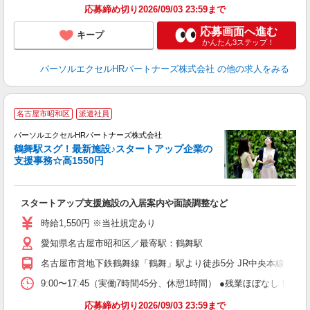
応募締め切り2026/09/03 23:59まで
応募画面へ進む
キープ
かんたん3ステップ！
パーソルエクセルHRパートナーズ株式会社
の他の求人をみる
E
名古屋市昭和区
派遣社員
に
パーソルエクセルHRパートナーズ株式会社
鶴舞駅スグ！最新施設♪スタートアップ企業の
支援事務☆高1550円
ど
スタートアップ支援施設の入居案内や面談調整など
未
時給1,550円 ※当社規定あり
愛知県名古屋市昭和区／最寄駅：鶴舞駅
名古屋市営地下鉄鶴舞線「鶴舞」駅より徒歩5分 JR中央本線（名
9:00〜17:45（実働7時間45分、休憩1時間） ●残業ほぼなし
応募締め切り2026/09/03 23:59まで