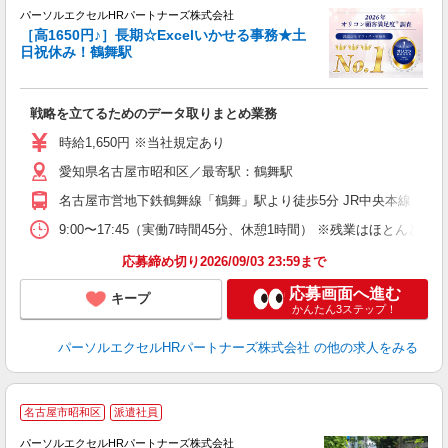
パーソルエクセルHRパートナーズ株式会社
シ
［高1650円♪］長期☆Excelいかせる事務★土
日祝休み！鶴舞駅
ど
戦略を立てるためのデータ取りまとめ業務
未
時給1,650円 ※当社規定あり
愛知県名古屋市昭和区／最寄駅：鶴舞駅
名古屋市営地下鉄鶴舞線「鶴舞」駅より徒歩5分 JR中央本線（名
9:00〜17:45（実働7時間45分、休憩1時間） ※残業はほとん
応募締め切り2026/09/03 23:59まで
応募画面へ進む
キープ
かんたん3ステップ！
パーソルエクセルHRパートナーズ株式会社
の他の求人をみる
名古屋市昭和区
派遣社員
パーソルエクセルHRパートナーズ株式会社