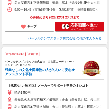
名古屋市営地下鉄鶴舞線「鶴舞」駅より徒歩5分 JR中央本線（名
9:00〜16:45（実働6時間45分、休憩1時間） ※時間相談OK！ 
応募締め切り2026/12/31 23:59まで
応募画面へ進む
キープ
かんたん3ステップ！
パーソルテンプスタッフ株式会社
の他の求人をみる
■
名古屋市昭和区
派遣社員
7
パーソルテンプスタッフ株式会社 名古屋コーディネート
ー
センター/26-0615178
残業なしの文化★同業務の人が5人いて安心★
アシスタント事務
［残業なし×昭和区］メーカーでサポート事務のオシゴト
時給1450円
愛知県名古屋市昭和区／最寄駅：金山（愛知県）駅、桜山駅 ●「
名古屋市営地下鉄名城線「金山（愛知県）」駅より民間バス9分 名