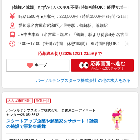
［鶴舞／荒畑］むずかしいスキル不要♪時短相談OK！経理サポート＊残
時給1500円 ●月収例：220,500円（時給1500円×7時間×21日）
愛知県名古屋市昭和区／最寄駅：鶴舞駅、荒畑駅
JR中央本線（名古屋－塩尻）「鶴舞」駅より徒歩8分 名古屋市営
9:00〜17:00（実働7時間、休憩1時間） ※時間相談OK！ 【勤
応募締め切り2026/12/31 23:59まで
応募画面へ進む
キープ
かんたん3ステップ！
パーソルテンプスタッフ株式会社
の他の求人をみる
名古屋市昭和区
派遣社員
■
パーソルテンプスタッフ株式会社 名古屋コーディネート
イ
センター/26-0543612
未
スタートアップ企業や起業家をサポート！話題
の施設で事務＠鶴舞