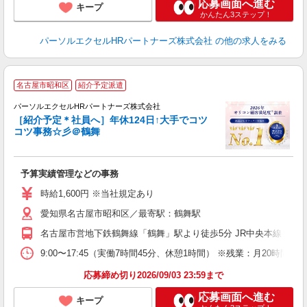
応募画面へ進む
キープ
かんたん3ステップ！
パーソルエクセルHRパートナーズ株式会社
の他の求人をみる
名古屋市昭和区
紹介予定派遣
☆
パーソルエクセルHRパートナーズ株式会社
日
［紹介予定＊社員へ］年休124日↑大手でコツ
コツ事務☆彡＠鶴舞
か
予算実績管理などの事務
未
時給1,600円 ※当社規定あり
愛知県名古屋市昭和区／最寄駅：鶴舞駅
名古屋市営地下鉄鶴舞線「鶴舞」駅より徒歩5分 JR中央本線（名
9:00〜17:45（実働7時間45分、休憩1時間） ※残業：月20時
応募締め切り2026/09/03 23:59まで
応募画面へ進む
キープ