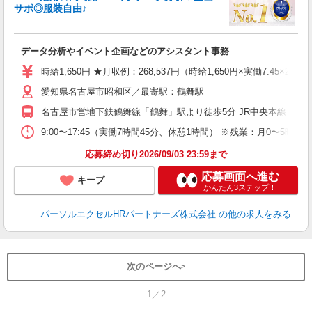
サポ◎服装自由♪
え
データ分析やイベント企画などのアシスタント事務
未
時給1,650円 ★月収例：268,537円（時給1,650円×実働7:45
愛知県名古屋市昭和区／最寄駅：鶴舞駅
名古屋市営地下鉄鶴舞線「鶴舞」駅より徒歩5分 JR中央本線（名
9:00〜17:45（実働7時間45分、休憩1時間） ※残業：月0〜
応募締め切り2026/09/03 23:59まで
応募画面へ進む
キープ
かんたん3ステップ！
パーソルエクセルHRパートナーズ株式会社
の他の求人をみる
次のページへ
1／2