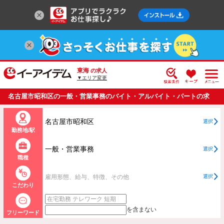
東海
の求人
▼エリア変更
名古屋市昭和区の一般・営業事務のバイト・アルバイト・パートの求
人情報一覧
名古屋市昭和区
選択
勤務地/駅
一般・営業事務
選択
職種
雇用形態、給与、特徴、その他
選択
こだわり
を含まない
フリーワード