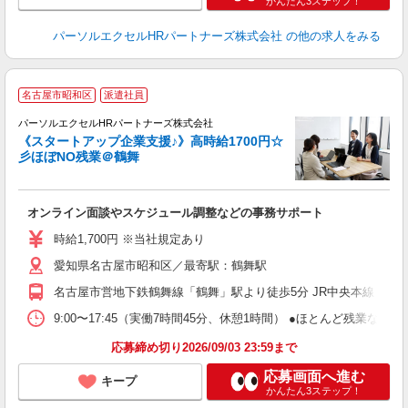
かんたん3ステップ！
パーソルエクセルHRパートナーズ株式会社
の他の求人をみる
名古屋市昭和区
派遣社員
彡
パーソルエクセルHRパートナーズ株式会社
《スタートアップ企業支援♪》高時給1700円☆
彡ほぼNO残業＠鶴舞
え
オンライン面談やスケジュール調整などの事務サポート
未
時給1,700円 ※当社規定あり
愛知県名古屋市昭和区／最寄駅：鶴舞駅
名古屋市営地下鉄鶴舞線「鶴舞」駅より徒歩5分 JR中央本線（名
9:00〜17:45（実働7時間45分、休憩1時間） ●ほとんど残業
応募締め切り2026/09/03 23:59まで
応募画面へ進む
キープ
かんたん3ステップ！