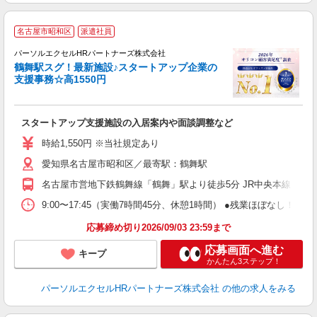
E
名古屋市昭和区
派遣社員
方
パーソルエクセルHRパートナーズ株式会社
鶴舞駅スグ！最新施設♪スタートアップ企業の
支援事務☆高1550円
ど
スタートアップ支援施設の入居案内や面談調整など
未
時給1,550円 ※当社規定あり
愛知県名古屋市昭和区／最寄駅：鶴舞駅
名古屋市営地下鉄鶴舞線「鶴舞」駅より徒歩5分 JR中央本線（名
9:00〜17:45（実働7時間45分、休憩1時間） ●残業ほぼなし
応募締め切り2026/09/03 23:59まで
応募画面へ進む
キープ
かんたん3ステップ！
パーソルエクセルHRパートナーズ株式会社
の他の求人をみる