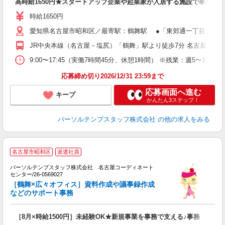
高時給1650円★スタートアップ企業や起業家が入居する施設で事務サ
時給1650円
愛知県名古屋市昭和区／最寄駅：鶴舞駅 ●「東郊通一丁目」バス
JR中央本線（名古屋－塩尻）「鶴舞」駅より徒歩7分 名古屋市営
9:00〜17:45（実働7時間45分、休憩1時間） ※残業：週5〜1
応募締め切り2026/12/31 23:59まで
応募画面へ進む
キープ
かんたん3ステップ！
パーソルテンプスタッフ株式会社
の他の求人をみる
■
名古屋市昭和区
派遣社員
で
す
パーソルテンプスタッフ株式会社 名古屋コーディネート
センター/26-0569027
ま
［鶴舞×広々オフィス］資料作成や議事録作成
などのサポート事務
会
［8月×時給1500円］未経験OK★新規事業を事務で支える♪事務