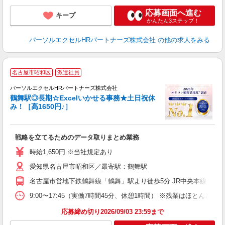
応募画面へ進む
キープ
かんたん3ステップ！
パーソルエクセルHRパートナーズ株式会社
の他の求人をみる
長
名古屋市昭和区
派遣社員
ト
パーソルエクセルHRパートナーズ株式会社
心
鶴舞駅◎長期☆Excelいかせる事務★土日祝休
み！［高1650円♪］
ど
戦略を立てるためのデータ取りまとめ業務
未
時給1,650円 ※当社規定あり
愛知県名古屋市昭和区／最寄駅：鶴舞駅
名古屋市営地下鉄鶴舞線「鶴舞」駅より徒歩5分 JR中央本線（名
9:00〜17:45（実働7時間45分、休憩1時間） ※残業はほとん
応募締め切り2026/09/03 23:59まで