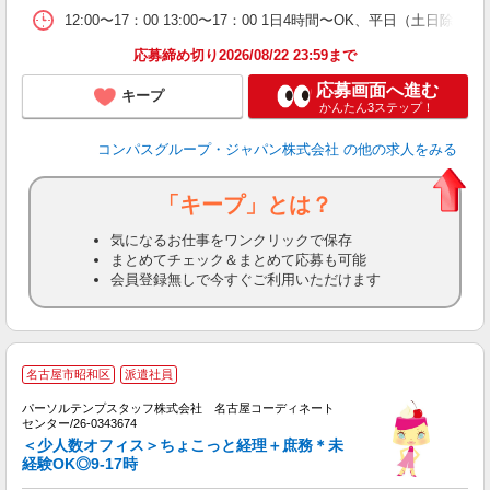
12:00〜17：00 13:00〜17：00 1日4時間〜OK、平日（土日
応募締め切り2026/08/22 23:59まで
応募画面へ進む
キープ
かんたん3ステップ！
コンパスグループ・ジャパン株式会社
の他の求人をみる
「キープ」とは？
気になるお仕事をワンクリックで保存
まとめてチェック＆まとめて応募も可能
会員登録無しで今すぐご利用いただけます
■
名古屋市昭和区
派遣社員
パーソルテンプスタッフ株式会社 名古屋コーディネート
オ
センター/26-0343674
未
＜少人数オフィス＞ちょこっと経理＋庶務＊未
経験OK◎9-17時