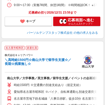
9:00〜17:00（実働7時間、休憩1時間） ※時間相談OK！ ●1
応募締め切り2026/12/31 23:59まで
応募画面へ進む
キープ
かんたん3ステップ！
パーソルテンプスタッフ株式会社
の他の求人をみる
名古屋市昭和区
派遣社員
株式会社キャリアパワー
＼高時給1500円☆南山大学で留学生支援☆／
い
長期☆残業無し☆
活
O
南山大学／大学事務／英文事務／留学生支援／イベントの企画補助／長
フ
時給1500円 ※交通費の別途支給あり（規定支給）
愛知県名古屋市昭和区 ※バイク、自転車通勤も別途交通費支給あ
名古屋市営地下鉄名城線「八事日赤駅」徒歩10分 名古屋市営地下