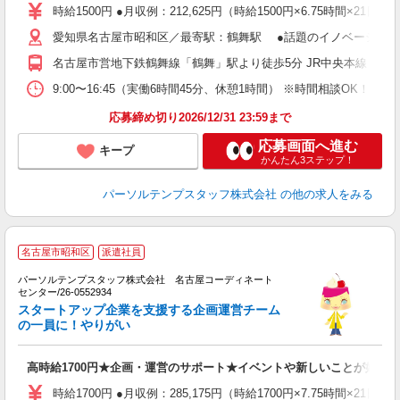
時給1500円 ●月収例：212,625円（時給1500円×6.75時間×21日）
愛知県名古屋市昭和区／最寄駅：鶴舞駅 ●話題のイノベーショ
名古屋市営地下鉄鶴舞線「鶴舞」駅より徒歩5分 JR中央本線（名
9:00〜16:45（実働6時間45分、休憩1時間） ※時間相談OK！
応募締め切り2026/12/31 23:59まで
応募画面へ進む
キープ
かんたん3ステップ！
パーソルテンプスタッフ株式会社
の他の求人をみる
名古屋市昭和区
派遣社員
ム
リ
パーソルテンプスタッフ株式会社 名古屋コーディネート
マ
センター/26-0552934
ア
スタートアップ企業を支援する企画運営チーム
未
の一員に！やりがい
高時給1700円★企画・運営のサポート★イベントや新しいことが好き
時給1700円 ●月収例：285,175円（時給1700円×7.75時間×21日