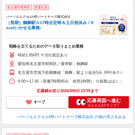
長
名古屋市昭和区
派遣社員
パーソルエクセルHRパートナーズ株式会社
心
［長期］鶴舞駅☆17時台定時＆土日祝休み！E
xcelいかせる事務♪
ど
戦略を立てるためのデータ取りまとめ業務
未
時給1,650円 ※当社規定あり
愛知県名古屋市昭和区／最寄駅：鶴舞駅
名古屋市営地下鉄鶴舞線「鶴舞」駅より徒歩5分 JR中央本線（名
9:00〜17:45（実働7時間45分、休憩1時間） ※残業はほとん
応募締め切り2026/09/03 23:59まで
応募画面へ進む
キープ
かんたん3ステップ！
パーソルエクセルHRパートナーズ株式会社
の他の求人をみる
8