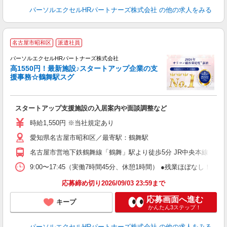
パーソルエクセルHRパートナーズ株式会社
の他の求人をみる
名古屋市昭和区
派遣社員
ク
パーソルエクセルHRパートナーズ株式会社
な
高1550円！最新施設♪スタートアップ企業の支
援事務☆鶴舞駅スグ
ど
スタートアップ支援施設の入居案内や面談調整など
未
時給1,550円 ※当社規定あり
愛知県名古屋市昭和区／最寄駅：鶴舞駅
名古屋市営地下鉄鶴舞線「鶴舞」駅より徒歩5分 JR中央本線（名
9:00〜17:45（実働7時間45分、休憩1時間） ●残業ほぼなし
応募締め切り2026/09/03 23:59まで
応募画面へ進む
キープ
かんたん3ステップ！
パーソルエクセルHRパートナーズ株式会社
の他の求人をみる