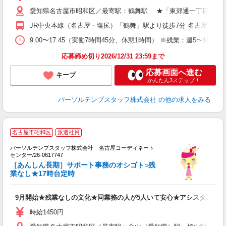
愛知県名古屋市昭和区／最寄駅：鶴舞駅 ★「東郊通一丁目」バス
JR中央本線（名古屋－塩尻）「鶴舞」駅より徒歩7分 名古屋市営
9:00〜17:45（実働7時間45分、休憩1時間） ※残業：週5〜1
応募締め切り2026/12/31 23:59まで
応募画面へ進む
キープ
かんたん3ステップ！
パーソルテンプスタッフ株式会社
の他の求人をみる
■
名古屋市昭和区
派遣社員
の
定
パーソルテンプスタッフ株式会社 名古屋コーディネート
ー
センター/26-0617747
［あんしん長期］サポート事務のオシゴト○残
業なし★17時台定時
9月開始★残業なしの文化★同業務の人が5人いて安心★アシスタント事
時給1450円