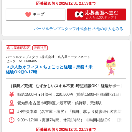
応募締め切り2026/12/31 23:59まで
応募画面へ進む
キープ
かんたん3ステップ！
パーソルテンプスタッフ株式会社
の他の求人をみる
■
名古屋市昭和区
派遣社員
パーソルテンプスタッフ株式会社 名古屋コーディネート
オ
センター/26-0604405
未
＜少人数オフィス＞ちょこっと経理＋庶務＊未
経験OK◎9-17時
［鶴舞／荒畑］むずかしいスキル不要♪時短相談OK！経理サポート＊残
時給1500円 ●月収例：220,500円（時給1500円×7時間×21日）
愛知県名古屋市昭和区／最寄駅：鶴舞駅、荒畑駅
JR中央本線（名古屋－塩尻）「鶴舞」駅より徒歩8分 名古屋市営
9:00〜17:00（実働7時間、休憩1時間） ※時間相談OK！ 【勤
応募締め切り2026/12/31 23:59まで