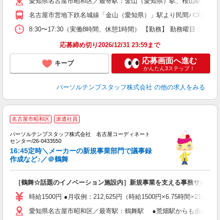
愛知県名古屋市昭和区／最寄駅：金山（愛知県）駅、桜山駅 ●「
名古屋市営地下鉄名城線「金山（愛知県）」駅より民間バス9分 名
8:30〜17:30（実働8時間、休憩1時間） 【勤務】 勤務曜日：
応募締め切り2026/12/31 23:59まで
応募画面へ進む
キープ
かんたん3ステップ！
パーソルテンプスタッフ株式会社
の他の求人をみる
名古屋市昭和区
派遣社員
パーソルテンプスタッフ株式会社 名古屋コーディネート
お
センター/26-0433550
き
16:45定時＼メーカーの新規事業部門で議事録
作成など♪／＠鶴舞
会
［鶴舞☆話題のイノベーション施設内］新規事業を支える事務サポート1
時給1500円 ●月収例：212,625円（時給1500円×6.75時間×21日）
愛知県名古屋市昭和区／最寄駅：鶴舞駅 ●荒畑駅からも歩けます