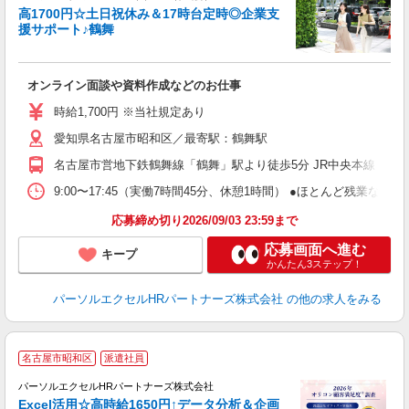
高1700円☆土日祝休み＆17時台定時◎企業支
援サポート♪鶴舞
え
オンライン面談や資料作成などのお仕事
未
時給1,700円 ※当社規定あり
愛知県名古屋市昭和区／最寄駅：鶴舞駅
名古屋市営地下鉄鶴舞線「鶴舞」駅より徒歩5分 JR中央本線（名
9:00〜17:45（実働7時間45分、休憩1時間） ●ほとんど残業
応募締め切り2026/09/03 23:59まで
応募画面へ進む
キープ
かんたん3ステップ！
パーソルエクセルHRパートナーズ株式会社
の他の求人をみる
名古屋市昭和区
派遣社員
場
パーソルエクセルHRパートナーズ株式会社
Excel活用☆高時給1650円↑データ分析＆企画