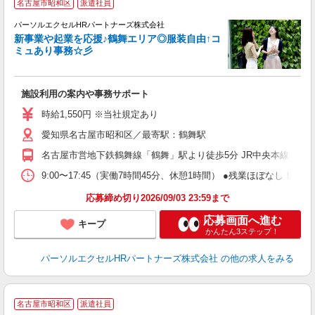
名古屋市昭和区
派遣社員
パーソルエクセルHRパートナーズ株式会社
新事業や起業を応援♪鶴舞エリア◎服装自由↑コ
ミュあり事務☆彡
い
施設利用の案内や事務サポート
未
時給1,550円 ※当社規定あり
愛知県名古屋市昭和区／最寄駅：鶴舞駅
名古屋市営地下鉄鶴舞線「鶴舞」駅より徒歩5分 JR中央本線（名
9:00〜17:45（実働7時間45分、休憩1時間） ●残業ほぼなし
応募締め切り2026/09/03 23:59まで
応募画面へ進む
キープ
かんたん3ステップ！
パーソルエクセルHRパートナーズ株式会社
の他の求人をみる
名古屋市昭和区
派遣社員