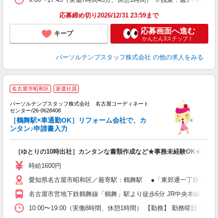
応募締め切り2026/12/31 23:59まで
応募画面へ進む
キープ
かんたん3ステップ！
パーソルテンプスタッフ株式会社
の他の求人をみる
■
名古屋市昭和区
派遣社員
パーソルテンプスタッフ株式会社 名古屋コーディネート
っ
センター/26-0628408
未
［鶴舞駅×車通勤OK］リフォーム会社で、カ
ンタン♪申請書入力
［ゆとりの10時出社］カンタンな書類作成など★事務未経験OK★無料
時給1600円
愛知県名古屋市昭和区／最寄駅：鶴舞駅 ●「東郊通一丁目」バス停
名古屋市営地下鉄鶴舞線「鶴舞」駅より徒歩6分 JR中央本線（名
10:00〜19:00（実働8時間、休憩1時間） 【勤務】 勤務曜日