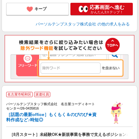
応募画面へ進む
キープ
かんたん3ステップ！
パーソルテンプスタッフ株式会社
の他の求人をみる
名古屋市昭和区
派遣社員
環
パーソルテンプスタッフ株式会社 名古屋コーディネート
ャ
センター/26-0435816
し
［話題の最新office］もくもく＆のびのび★資
料作成など♪時短◎
会
［8月スタート］未経験OK★新規事業を事務で支えるポジション♪鶴舞