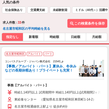
人気の条件
社会保険あり
交通費支給
未経験歓迎
ミドル（40代～）活躍中
求人件数 :
33
件
この検索条件を保存
名古屋市昭和区の平均時給を見る
指定なし
新着順
時給順
日給順
月給順
名古屋市昭和区
アルバイト
パート
コンパスグループ・ジャパン株式会社 21543_p
く
【事務／アルバイト・パート】夏休み、冬休み
などの長期休暇あり！プライベートも充実！
大
事務【アルバイト・パート】
入
歓
時給1,140円以上 試用期間中 時給1,140円以上(試用期間2ヶ月
～
東給食センター （愛知県名古屋市昭和区車田町1-14-2）
用
務
名古屋市桜通線吹上駅より 徒歩約4分
早