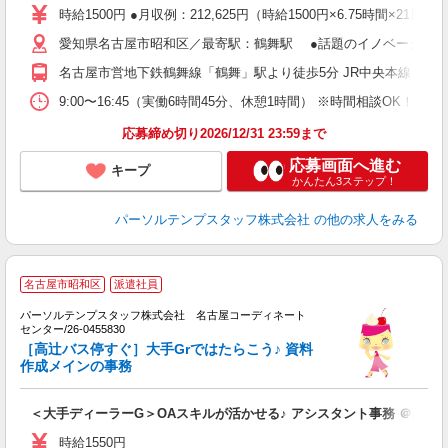
時給1500円 ●月収例：212,625円（時給1500円×6.75時間×21日）
愛知県名古屋市昭和区／最寄駅：鶴舞駅 ●話題のイノベーショ
名古屋市営地下鉄鶴舞線「鶴舞」駅より徒歩5分 JR中央本線（名
9:00〜16:45（実働6時間45分、休憩1時間） ※時間相談OK
応募締め切り2026/12/31 23:59まで
応募画面へ進む
キープ
かんたん3ステップ！
パーソルテンプスタッフ株式会社
の他の求人をみる
名古屋市昭和区
派遣社員
右
パーソルテンプスタッフ株式会社 名古屋コーディネート
r
センター/26-0455830
［高辻バス停すぐ］大手Grではたらこう♪ 資料
作成メインの事務
＜大手ディーラーG＞OAスキルが活かせる♪ アシスタント事務 ＠高辻
時給1550円