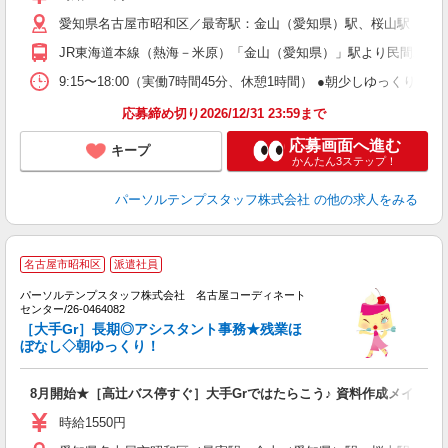
愛知県名古屋市昭和区／最寄駅：金山（愛知県）駅、桜山駅 ●
JR東海道本線（熱海－米原）「金山（愛知県）」駅より民間バス1
9:15〜18:00（実働7時間45分、休憩1時間） ●朝少しゆっく
応募締め切り2026/12/31 23:59まで
応募画面へ進む
キープ
かんたん3ステップ！
パーソルテンプスタッフ株式会社
の他の求人をみる
名古屋市昭和区
派遣社員
門
パーソルテンプスタッフ株式会社 名古屋コーディネート
r
センター/26-0464082
［大手Gr］長期◎アシスタント事務★残業ほ
ぼなし◇朝ゆっくり！
8月開始★［高辻バス停すぐ］大手Grではたらこう♪ 資料作成メインの
時給1550円