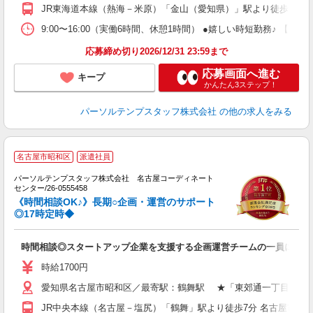
JR東海道本線（熱海－米原）「金山（愛知県）」駅より徒歩18分
9:00〜16:00（実働6時間、休憩1時間） ●嬉しい時短勤務♪ 
応募締め切り2026/12/31 23:59まで
応募画面へ進む
キープ
かんたん3ステップ！
パーソルテンプスタッフ株式会社
の他の求人をみる
■
名古屋市昭和区
派遣社員
営
パーソルテンプスタッフ株式会社 名古屋コーディネート
あ
センター/26-0555458
ル
《時間相談OK♪》長期○企画・運営のサポート
未
◎17時定時◆
時間相談◎スタートアップ企業を支援する企画運営チームの一員に！や
時給1700円
愛知県名古屋市昭和区／最寄駅：鶴舞駅 ★「東郊通一丁目」バス
JR中央本線（名古屋－塩尻）「鶴舞」駅より徒歩7分 名古屋市営