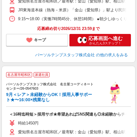
愛知県名古屋市昭和区／最寄駅：金山（愛知県）駅、桜山駅 ●
JR東海道本線（熱海－米原）「金山（愛知県）」駅より民間バス1
9:15〜18:00（実働7時間45分、休憩1時間） ●朝少しゆっく
応募締め切り2026/12/31 23:59まで
応募画面へ進む
キープ
かんたん3ステップ！
パーソルテンプスタッフ株式会社
の他の求人をみる
名古屋市昭和区
派遣社員
安
方
パーソルテンプスタッフ株式会社 名古屋コーディネート
センター/26-0547603
カ
9月＜レア＞未経験からOK！採用人事サポー
ト★〜16:00×残業なし
＜16時迄時短＞採用サポ★希望あればSNS関連も◎未経験からチャレ
時給1450円
愛知県名古屋市昭和区／最寄駅：金山（愛知県）駅、桜山駅 ●市