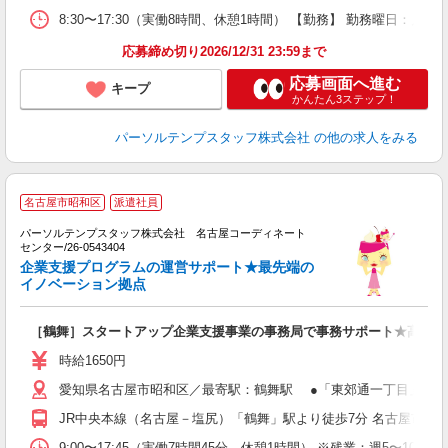
8:30〜17:30（実働8時間、休憩1時間） 【勤務】 勤務曜日：
応募締め切り2026/12/31 23:59まで
応募画面へ進む
キープ
かんたん3ステップ！
パーソルテンプスタッフ株式会社
の他の求人をみる
名古屋市昭和区
派遣社員
パーソルテンプスタッフ株式会社 名古屋コーディネート
センター/26-0543404
す
企業支援プログラムの運営サポート★最先端の
未
イノベーション拠点
［鶴舞］スタートアップ企業支援事業の事務局で事務サポート★高時給1
時給1650円
愛知県名古屋市昭和区／最寄駅：鶴舞駅 ●「東郊通一丁目」バス
JR中央本線（名古屋－塩尻）「鶴舞」駅より徒歩7分 名古屋市営
9:00〜17:45（実働7時間45分、休憩1時間） ※残業：週5〜1