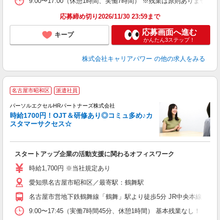
9:00〜17:00（休憩1時間、実働7時間） ※残業は原則ありません
応募締め切り2026/11/30 23:59まで
応募画面へ進む
キープ
かんたん3ステップ！
株式会社キャリアパワー
の他の求人をみる
名古屋市昭和区
派遣社員
パーソルエクセルHRパートナーズ株式会社
給
時給1700円！OJT＆研修あり◎コミュ多め♪カ
スタマーサクセス☆
か
スタートアップ企業の活動支援に関わるオフィスワーク
未
時給1,700円 ※当社規定あり
愛知県名古屋市昭和区／最寄駅：鶴舞駅
名古屋市営地下鉄鶴舞線「鶴舞」駅より徒歩5分 JR中央本線（名
9:00〜17:45（実働7時間45分、休憩1時間） 基本残業なし！