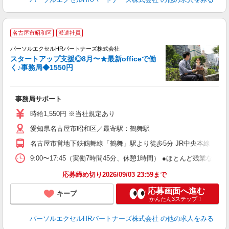
ス
名古屋市昭和区
派遣社員
N
パーソルエクセルHRパートナーズ株式会社
スタートアップ支援◎8月〜★最新officeで働
く♪事務局◆1550円
ど
事務局サポート
未
時給1,550円 ※当社規定あり
愛知県名古屋市昭和区／最寄駅：鶴舞駅
名古屋市営地下鉄鶴舞線「鶴舞」駅より徒歩5分 JR中央本線（名
9:00〜17:45（実働7時間45分、休憩1時間） ●ほとんど残業
応募締め切り2026/09/03 23:59まで
応募画面へ進む
キープ
かんたん3ステップ！
パーソルエクセルHRパートナーズ株式会社
の他の求人をみる