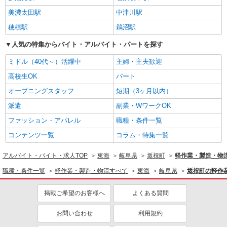
美濃太田駅
中津川駅
穂積駅
鵜沼駅
人気の特集からバイト・アルバイト・パートを探す
ミドル（40代～）活躍中
主婦・主夫歓迎
高校生OK
パート
オープニングスタッフ
短期（3ヶ月以内）
派遣
副業・WワークOK
ファッション・アパレル
職種・条件一覧
コンテンツ一覧
コラム・特集一覧
アルバイト・バイト・求人TOP
東海
岐阜県
坂祝町
軽作業・製造・物
職種・条件一覧
軽作業・製造・物流すべて
東海
岐阜県
坂祝町の軽作
掲載ご希望のお客様へ
よくある質問
お問い合わせ
利用規約