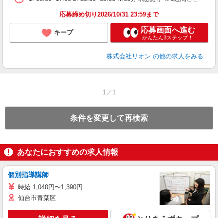
あ
応募締め切り2026/10/31 23:59まで
応募画面へ進む
キープ
かんたん3ステップ！
株式会社リオン
の他の求人をみる
1／1
条件を変更して再検索
あなたにおすすめの求人情報
個別指導講師
時給 1,040円〜1,390円
仙台市青葉区