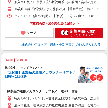
雇入れ直後：岐阜県加茂郡坂祝町 変更の範囲：会社の定める就業
代
煙
JR高山本線「坂祝駅」から徒歩28分 【通勤手段】 車/バイク/自転
以
り
7:50〜17:00（実働8時間） 【休憩】 70分（内訳：10:00
応募締め切り2026/09/30 23:59まで
応募画面へ進む
キープ
かんたん3ステップ！
株式会社グロップ 関西・中部事業部
の他の求人をみる
坂祝町
派遣社員
株式会社グロップ 岐阜オフィス
［坂祝町］紙製品の運搬／カウンターリフト／
日曜＋1日休み
出
紙製品の運搬／カウンターリフト／日曜＋1日休み
履
卒
時給1,420円〜1,775円＋交通費全額支給 ※残業手当：法定基準通り
（
雇入れ直後：岐阜県加茂郡坂祝町酒倉 変更の範囲：会社の定める
中