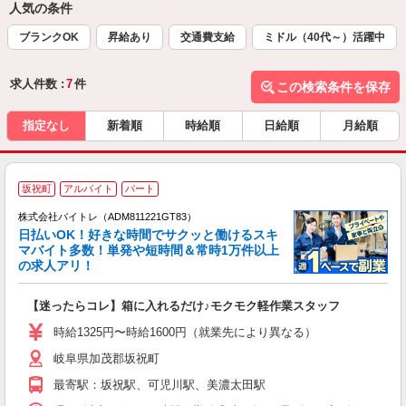
人気の条件
ブランクOK
昇給あり
交通費支給
ミドル（40代～）活躍中
求人件数 :
7
件
この検索条件を保存
指定なし
新着順
時給順
日給順
月給順
坂祝町
アルバイト
パート
株式会社バイトレ（ADM811221GT83）
く
日払いOK！好きな時間でサクッと働けるスキ
マバイト多数！単発や短時間＆常時1万件以上
☆
の求人アリ！
験
【迷ったらコレ】箱に入れるだけ♪モクモク軽作業スタッフ
即
活
時給1325円〜時給1600円（就業先により異なる）
（
岐阜県加茂郡坂祝町
短
K
最寄駅：坂祝駅、可児川駅、美濃太田駅
日