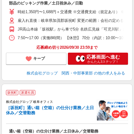
部品のピッキング作業／土日祝休み／日勤
履
卒
時給1,350円〜1,688円＋交通費 ※交通費支給（規定あり） ※残
O
雇入れ直後：岐阜県加茂郡坂祝町 変更の範囲：会社の定める就業
代
煙
JR高山本線「坂祝駅」から車で5分 名鉄広見線「可児川駅」から車で
以
り
7:50〜17:00（実働8時間） 【休憩】 70分（内訳：10:00
応募締め切り2026/09/30 23:59まで
応募画面へ進む
キープ
かんたん3ステップ！
株式会社グロップ 関西・中部事業部
の他の求人をみる
坂祝町
派遣社員
株式会社グロップ 岐阜オフィス
［坂祝町］通い箱（空箱）の仕分け業務／土日
休み／交替勤務
出
通い箱（空箱）の仕分け業務／土日休み／交替勤務
履