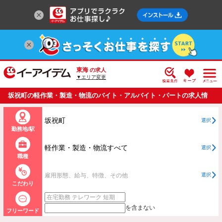
東海
の求人
▼エリア変更
坂祝町の軽作業・製造・物流のバイト・アルバイト・パートの求人情
報一覧
坂祝町
選択
勤務地/駅
軽作業・製造・物流すべて
選択
職種
雇用形態、給与、特徴、その他
選択
こだわり
を含まない
フリーワード