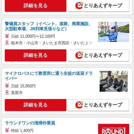
詳細を見る
とりあえずキープ
警備員スタッフ（イベント、道路、商業施設、
大型駐車場、JR列車見張りなど）
日給 11,000円〜12,100円
栃木市・小山市・さいたま市西区・さいたま市岩槻区・久喜市・蓮田
詳細を見る
とりあえずキープ
マイクロバスにて教習所に通う生徒の送迎ドラ
イバー
日給 15,850円
箕面市
詳細を見る
とりあえずキープ
ラウンドワンの清掃作業員
時給 1,400円