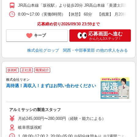
O
JR高山本線「坂祝駅」より徒歩20分 JR高山本線「美濃太田駅」よ
財
8:00〜17:00（実働8時間） 【休憩】 60分 【残業】 月2
応募締め切り2026/09/30 23:59まで
応募画面へ進む
キープ
かんたん3ステップ！
株式会社グロップ 関西・中部事業部
の他の求人をみる
坂祝町
正社員
職業紹介
株式会社リオン
高待遇！高収入！まずはお問い合わせください
家
社
アルミサッシの製造スタッフ
入
場
月給245,000円〜280,000円（経験・能力による）
タ
岐阜県坂祝町
額
業
1. 08:00~17:00 2. 20:00~05:00 ※60分休憩あり ※1週間ごとの2