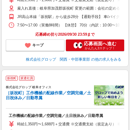
O
雇入れ直後：岐阜県加茂郡坂祝町 変更の範囲：会社の定める就業
代
煙
JR高山本線「坂祝駅」から徒歩28分 【通勤手段】 車/バイク/自
以
り
7:50〜17:00（実働8時間） 【休憩】 70分（内訳：10:00
応募締め切り2026/09/30 23:59まで
応募画面へ進む
キープ
かんたん3ステップ！
株式会社グロップ 関西・中部事業部
の他の求人をみる
坂祝町
派遣社員
株式会社グロップ 岐阜オフィス
［坂祝町］工作機械の配線作業／空調完備／土
日祝休み／日勤専属
出
工作機械の配線作業／空調完備／土日祝休み／日勤専属
履
卒
時給1,350円〜1,688円＋交通費 ※交通費支給（規定あり） ※残
O