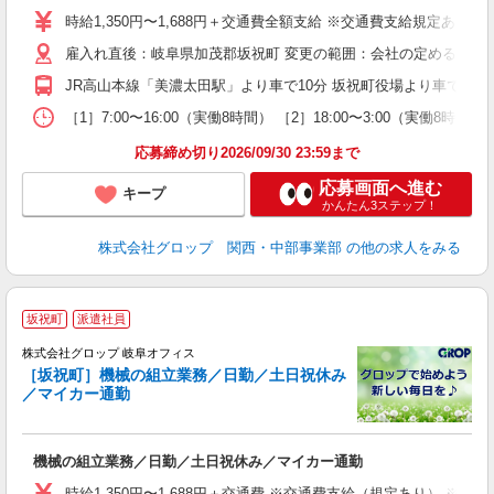
婦
時給1,350円〜1,688円＋交通費全額支給 ※交通費支給規定あり ※
禁
雇入れ直後：岐阜県加茂郡坂祝町 変更の範囲：会社の定める就業
勤
蓄
JR高山本線「美濃太田駅」より車で10分 坂祝町役場より車で5分 
［1］7:00〜16:00（実働8時間） ［2］18:00〜3:00
応募締め切り2026/09/30 23:59まで
応募画面へ進む
キープ
かんたん3ステップ！
株式会社グロップ 関西・中部事業部
の他の求人をみる
坂祝町
派遣社員
株式会社グロップ 岐阜オフィス
［坂祝町］機械の組立業務／日勤／土日祝休み
／マイカー通勤
出
機械の組立業務／日勤／土日祝休み／マイカー通勤
履
卒
時給1,350円〜1,688円＋交通費 ※交通費支給（規定あり） ※残