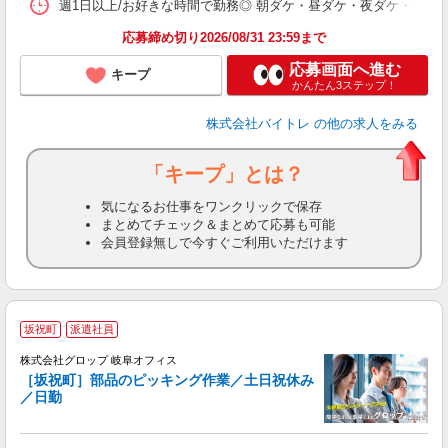
髪
週1日以上/お好きな時間で勤務◎ 朝ダケ・昼ダケ・夜ダケ・夜勤など、 ご自
応募締め切り2026/08/31 23:59まで
応募画面へ進む
キープ
かんたん3ステップ！
株式会社バイトレ
の他の求人をみる
「キープ」とは？
気になるお仕事をワンクリックで保存
まとめてチェック＆まとめて応募も可能
会員登録無しで今すぐご利用いただけます
坂祝町
派遣社員
株式会社グロップ 岐阜オフィス
［坂祝町］部品のピッキング作業／土日祝休み
／日勤
出