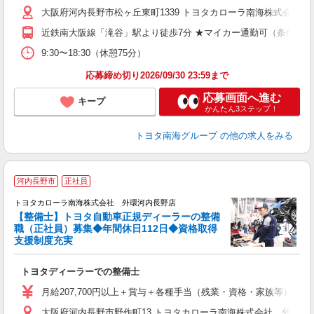
大阪府河内長野市松ヶ丘東町1339 トヨタカローラ南海株式会社
近鉄南大阪線「滝谷」駅より徒歩7分 ★マイカー通勤可（条件有）
9:30〜18:30（休憩75分）
応募締め切り2026/09/30 23:59まで
応募画面へ進む
キープ
かんたん3ステップ！
トヨタ南海グループ
の他の求人をみる
河内長野市
正社員
トヨタカローラ南海株式会社 外環河内長野店
【整備士】トヨタ自動車正規ディーラーの整備
職（正社員）募集◆年間休日112日◆資格取得
支援制度充実
ト
トヨタディーラーでの整備士
月給207,700円以上＋賞与＋各種手当（残業・資格・家族等） ※
大阪府河内長野市野作町13 トヨタカローラ南海株式会社 外環