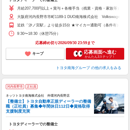
月給207,700円以上＋賞与＋各種手当（残業・資格・家族等） ※
大阪府河内長野市市町1189-1 DUO南海株式会社 Volkswagen河
近鉄「汐ノ宮駅」より徒歩15分 ★マイカー通勤可（条件有）
9:30〜18:30（休憩75分）
応募締め切り2026/09/30 23:59まで
応募画面へ進む
キープ
かんたん3ステップ！
トヨタ南海グループ
の他の求人をみる
河内長野市
正社員
ネッツトヨタ南海株式会社 外環河内長野店
【整備士】トヨタ自動車正規ディーラーの整備
職（正社員）募集◆年間休日112日◆資格取得
支援制度充実
ト
トヨタディーラーでの整備士