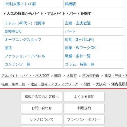
中津(大阪メトロ)駅
鶴橋駅
人気の特集からバイト・アルバイト・パートを探す
ミドル（40代～）活躍中
主婦・主夫歓迎
高校生OK
パート
オープニングスタッフ
短期（3ヶ月以内）
派遣
副業・WワークOK
ファッション・アパレル
職種・条件一覧
コンテンツ一覧
コラム・特集一覧
アルバイト・バイト・求人TOP
関西
大阪府
河内長野市
建築・設備・
職種・条件一覧
建築・設備・アクティブワーク
関西
大阪府
河内長野
掲載ご希望のお客様へ
よくある質問
お問い合わせ
利用規約
リンクについて
プライバシーポリシー