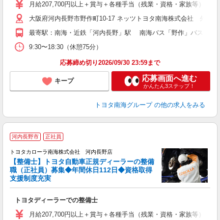
月給207,700円以上＋賞与＋各種手当（残業・資格・家族等） ※
大阪府河内長野市野作町10-17 ネッツトヨタ南海株式会社 外
最寄駅：南海・近鉄「河内長野」駅 南海バス「野作」バス停より
9:30〜18:30（休憩75分）
応募締め切り2026/09/30 23:59まで
応募画面へ進む
キープ
かんたん3ステップ！
トヨタ南海グループ
の他の求人をみる
河内長野市
正社員
トヨタカローラ南海株式会社 河内長野店
【整備士】トヨタ自動車正規ディーラーの整備
職（正社員）募集◆年間休日112日◆資格取得
支援制度充実
ト
トヨタディーラーでの整備士
月給207,700円以上＋賞与＋各種手当（残業・資格・家族等） ※