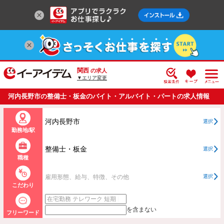
関西
の求人
▼エリア変更
河内長野市の整備士・板金のバイト・アルバイト・パートの求人情報
一覧
河内長野市
選択
勤務地/駅
整備士・板金
選択
職種
雇用形態、給与、特徴、その他
選択
こだわり
を含まない
フリーワード