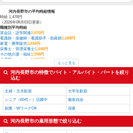
河内長野市の平均時給情報
時給 1,478円
（2026年08月03日更新）
職種別平均時給
英会話・語学関連
2,070円
看護師・保健師・看護助手・助産師
1,689円
家電・携帯販売
1,650円
栄養士・管理栄養士
1,640円
その他介護・福祉
1,550円
介護職・ヘルパー
1,506円
もっと見る
フォークリフト
1,450円
保育士・保育補助
1,446円
河内長野市の特徴でバイト・アルバイト・パートを絞り
梱包・仕分け・ピッキング
1,410円
込む
製造・組立・加工
1,400円
河内長野市の他の職種の平均時給を見る
主婦・主夫歓迎
大学生歓迎
シニア（60代～）活躍中
服装自由
副業・WワークOK
深夜
河内長野市の雇用形態で絞り込む