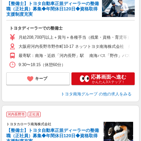
【整備士】トヨタ自動車正規ディーラーの整備
職（正社員）募集◆年間休日120日◆資格取得
支援制度充実
ト
トヨタディーラーでの整備士
月給208,700円以上＋賞与＋各種手当（残業・資格・育児等） ※能力・年
大阪府河内長野市野作町10-17 ネッツトヨタ南海株式会社 外
最寄駅：南海・近鉄「河内長野」駅 南海バス「野作」バス停より
9:30〜18:15（休憩60分）
応募画面へ進む
キープ
かんたん3ステップ！
トヨタ南海グループ
の他の求人をみる
河内長野市
正社員
トヨタカローラ南海株式会社
【整備士】トヨタ自動車正規ディーラーの整備
職（正社員）募集◆年間休日120日◆資格取得