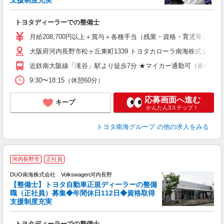
支援制度充実
ト
トヨタディーラーでの整備士
月給208,700円以上＋賞与＋各種手当（残業・資格・育児等） ※能力・年
大阪府河内長野市松ヶ丘東町1339 トヨタカローラ南海株式会社
近鉄南大阪線「滝谷」駅より徒歩7分 ★マイカー通勤可（条件有）
9:30〜18:15（休憩60分）
応募画面へ進む
キープ
かんたん3ステップ！
トヨタ南海グループ
の他の求人をみる
河内長野市
正社員
DUO南海株式会社 Volkswagen河内長野
【整備士】トヨタ自動車正規ディーラーの整備
職（正社員）募集◆年間休日112日◆資格取得
支援制度充実
ト
トヨタディーラーでの整備士