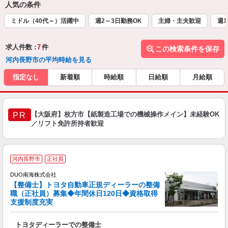
人気の条件
ミドル（40代～）活躍中
週2～3日勤務OK
主婦・主夫歓迎
週1
求人件数 :
7
件
この検索条件を保存
河内長野市の平均時給を見る
指定なし
新着順
時給順
日給順
月給順
【大阪府】枚方市【紙製造工場での機械操作メイン】未経験OK
PR
／リフト免許所持者歓迎
河内長野市
正社員
DUO南海株式会社
【整備士】トヨタ自動車正規ディーラーの整備
職（正社員）募集◆年間休日120日◆資格取得
支援制度充実
ト
トヨタディーラーでの整備士