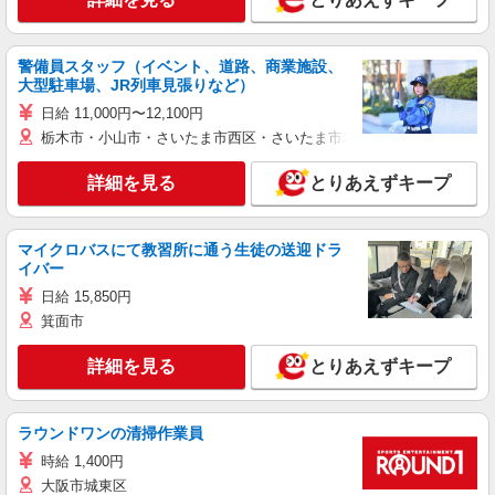
警備員スタッフ（イベント、道路、商業施設、
大型駐車場、JR列車見張りなど）
日給 11,000円〜12,100円
栃木市・小山市・さいたま市西区・さいたま市岩槻区・久喜市・蓮田
詳細を見る
とりあえずキープ
マイクロバスにて教習所に通う生徒の送迎ドラ
イバー
日給 15,850円
箕面市
詳細を見る
とりあえずキープ
ラウンドワンの清掃作業員
時給 1,400円
大阪市城東区