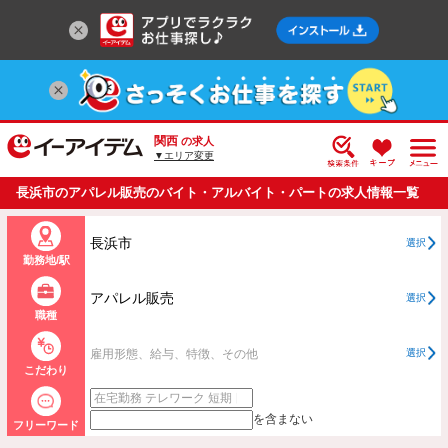
関西
の求人
▼エリア変更
長浜市のアパレル販売のバイト・アルバイト・パートの求人情報一覧
長浜市
選択
勤務地/駅
アパレル販売
選択
職種
雇用形態、給与、特徴、その他
選択
こだわり
を含まない
フリーワード