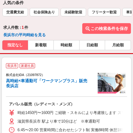
人気の条件
交通費支給
社会保険あり
未経験歓迎
フリーター歓迎
車通
求人件数 :
1
件
この検索条件を保存
長浜市の平均時給を見る
指定なし
新着順
時給順
日給順
月給順
長浜市
派遣社員
ョ
株式会社iDA（21097872）
高時給×車通勤可「ワークマンプラス」販売
研
長浜店
か
アパレル販売（レディース・メンズ）
入
交
時給1450円〜1600円 ご経験・スキルにより考慮致します ス
迎
滋賀県長浜市 駅より車で10分ほど ※車通勤可
活
0
6:45〜20:00 営業時間に合わせたシフト制 実働8時間 休憩1時間