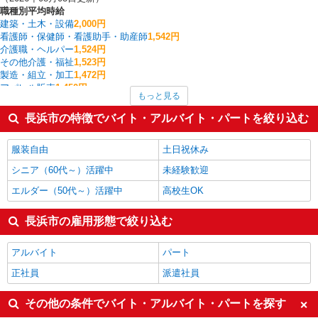
職種別平均時給
建築・土木・設備
2,000円
看護師・保健師・看護助手・助産師
1,542円
介護職・ヘルパー
1,524円
その他介護・福祉
1,523円
製造・組立・加工
1,472円
アパレル販売
1,450円
もっと見る
入出庫・商品管理・検品・検査
1,400円
梱包・仕分け・ピッキング
1,360円
長浜市の特徴でバイト・アルバイト・パートを絞り込む
家電・携帯販売
1,353円
フォークリフト
1,333円
服装自由
土日祝休み
長浜市の他の職種の平均時給を見る
シニア（60代～）活躍中
未経験歓迎
エルダー（50代～）活躍中
高校生OK
長浜市の雇用形態で絞り込む
アルバイト
パート
正社員
派遣社員
その他の条件でバイト・アルバイト・パートを探す