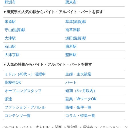
野洲市
栗東市
滋賀県の人気の駅からバイト・アルバイト・パートを探す
米原駅
草津(滋賀)駅
守山(滋賀)駅
南草津駅
大津駅
瀬田(滋賀)駅
石山駅
膳所駅
大津京駅
堅田駅
人気の特集からバイト・アルバイト・パートを探す
ミドル（40代～）活躍中
主婦・主夫歓迎
高校生OK
パート
オープニングスタッフ
短期（3ヶ月以内）
派遣
副業・WワークOK
ファッション・アパレル
職種・条件一覧
コンテンツ一覧
コラム・特集一覧
アルバイト・バイト・求人TOP
関西
滋賀県
長浜市
ファッション・ア