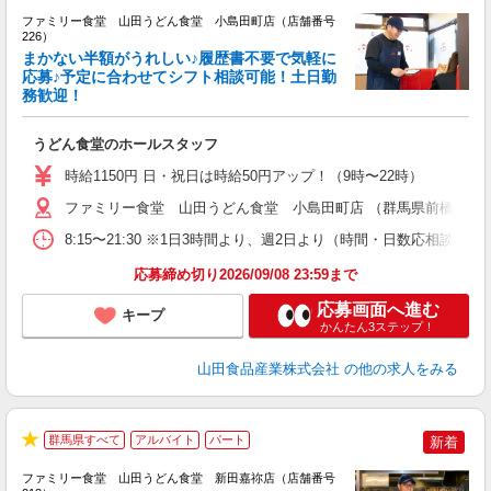
ファミリー食堂 山田うどん食堂 小島田町店（店舗番号
226）
まかない半額がうれしい♪履歴書不要で気軽に
応募♪予定に合わせてシフト相談可能！土日勤
務歓迎！
お
未
うどん食堂のホールスタッフ
車
り
時給1150円 日・祝日は時給50円アップ！（9時〜22時）
ファミリー食堂 山田うどん食堂 小島田町店 （群馬県前橋市笂井町
8:15〜21:30 ※1日3時間より、週2日より（時間・日数応相談）
応募締め切り2026/09/08 23:59まで
応募画面へ進む
キープ
かんたん3ステップ！
山田食品産業株式会社
の他の求人をみる
群馬県すべて
アルバイト
パート
新着
★
ファミリー食堂 山田うどん食堂 新田嘉祢店（店舗番号