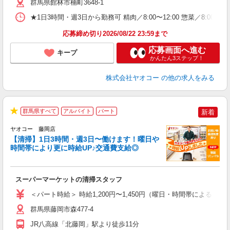
り
群馬県館林市楠町3648-1
★1日3時間・週3日から勤務可 精肉／8:00〜12:00 惣菜／8:00〜
応募締め切り2026/08/22 23:59まで
応募画面へ進む
キープ
かんたん3ステップ！
株式会社ヤオコー
の他の求人をみる
群馬県すべて
アルバイト
パート
新着
★
ヤオコー 藤岡店
【清掃】1日3時間・週3日〜働けます！曜日や
時間帯により更に時給UP♪交通費支給◎
え
スーパーマーケットの清掃スタッフ
未
ア
＜パート時給＞ 時給1,200円〜1,450円（曜日・時間帯による） 
短
り
群馬県藤岡市森477-4
JR八高線「北藤岡」駅より徒歩11分