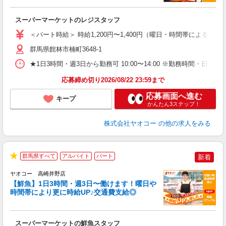
境
に
スーパーマーケットのレジスタッフ
未
ア
＜パート時給＞ 時給1,200円〜1,400円（曜日・時間帯による） 
短
り
群馬県館林市楠町3648-1
★1日3時間・週3日から勤務可 10:00〜14:00 ※勤務時
応募締め切り2026/08/22 23:59まで
応募画面へ進む
キープ
かんたん3ステップ！
株式会社ヤオコー
の他の求人をみる
群馬県すべて
アルバイト
パート
新着
★
ヤオコー 高崎井野店
【鮮魚】1日3時間・週3日〜働けます！曜日や
時間帯により更に時給UP♪交通費支給◎
す
み
スーパーマーケットの鮮魚スタッフ
未