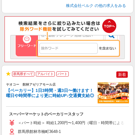
株式会社ベルク
の他の求人をみる
群馬県すべて
アルバイト
パート
新着
★
ヤオコー 館林アゼリアモール店
【ベーカリー】1日3時間・週3日〜働けます！
曜日や時間帯により更に時給UP♪交通費支給◎
O
お
スーパーマーケットのベーカリースタッフ
未
ア
＜パート時給＞ 時給1,200円〜1,400円（曜日・時間帯による） 
短
り
群馬県館林市楠町3648-1