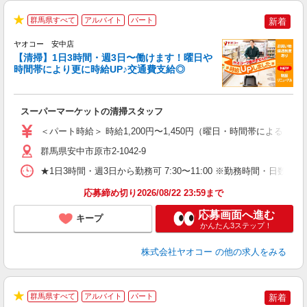
群馬県すべて
アルバイト
パート
新着
★
ヤオコー 安中店
【清掃】1日3時間・週3日〜働けます！曜日や
時間帯により更に時給UP♪交通費支給◎
え
スーパーマーケットの清掃スタッフ
未
ア
＜パート時給＞ 時給1,200円〜1,450円（曜日・時間帯による） 
短
り
群馬県安中市原市2-1042-9
★1日3時間・週3日から勤務可 7:30〜11:00 ※勤務時間・日
応募締め切り2026/08/22 23:59まで
応募画面へ進む
キープ
かんたん3ステップ！
株式会社ヤオコー
の他の求人をみる
群馬県すべて
アルバイト
パート
新着
★