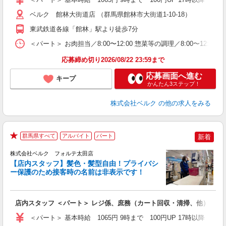
通
ベルク 館林大街道店 （群馬県館林市大街道1-10-18）
東武鉄道各線「館林」駅より徒歩7分
＜パート＞ お肉担当／8:00〜12:00 惣菜等の調理／8:00〜12:
応募締め切り2026/08/22 23:59まで
応募画面へ進む
キープ
かんたん3ステップ！
株式会社ベルク
の他の求人をみる
群馬県すべて
アルバイト
パート
新着
★
株式会社ベルク フォルテ太田店
【店内スタッフ】髪色・髪型自由！プライバシ
ー保護のため接客時の名前は非表示です！
の
は
り
店内スタッフ ＜パート＞ レジ係、庶務（カート回収・清掃、他） ＜学
未
（
＜パート＞ 基本時給 1065円 9時まで 100円UP 17時以降
ル