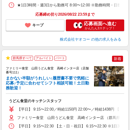
★1日3時間・週3日から勤務可 8:00〜12:00 ※勤務時間
応募締め切り2026/08/22 23:59まで
応募画面へ進む
キープ
かんたん3ステップ！
株式会社ヤオコー
の他の求人をみる
群馬県すべて
アルバイト
パート
新着
★
ファミリー食堂 山田うどん食堂 高崎インター店（店舗
番号111）
まかない半額がうれしい♪履歴書不要で気軽に
応募♪予定に合わせてシフト相談可能！土日勤
務歓迎！
お
未
うどん食堂のキッチンスタッフ
車
り
【平日】 9:15〜22:00／時給1150円 22:00〜／時給1438円 【土
ファミリー食堂 山田うどん食堂 高崎インター店 （群馬県高崎市島
【平日】 9:15〜22:30 【土・日・祝日】 6:15〜22:30 