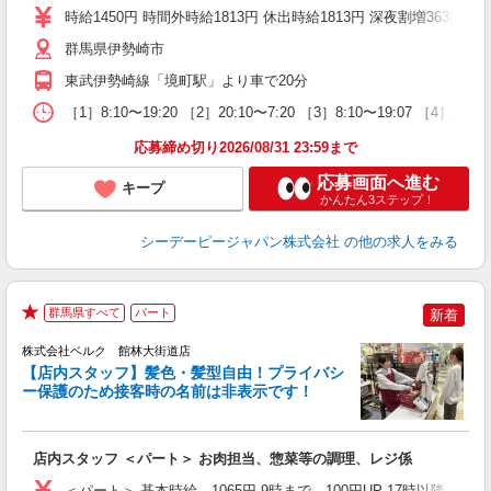
り
時給1450円 時間外時給1813円 休出時給1813円 深夜割増363円
群馬県伊勢崎市
東武伊勢崎線「境町駅」より車で20分
［1］8:10〜19:20 ［2］20:10〜7:20 ［3］8:10〜
応募締め切り2026/08/31 23:59まで
応募画面へ進む
キープ
かんたん3ステップ！
シーデーピージャパン株式会社
の他の求人をみる
群馬県すべて
パート
新着
★
株式会社ベルク 館林大街道店
【店内スタッフ】髪色・髪型自由！プライバシ
ー保護のため接客時の名前は非表示です！
の
は
り
店内スタッフ ＜パート＞ お肉担当、惣菜等の調理、レジ係
未
髪
＜パート＞ 基本時給 1065円 9時まで 100円UP 17時以