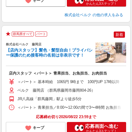
キープ
かんたん3ステップ！
株式会社ベルク
の他の求人をみる
群馬県すべて
パート
新着
★
株式会社ベルク 藤岡店
【店内スタッフ】髪色・髪型自由！プライバシ
ー保護のため接客時の名前は非表示です！
の
は
り
店内スタッフ ＜パート＞ 青果担当、お魚担当、お肉担当
未
髪
＜パート＞ 基本時給 1065円 9時まで 100円UP 17時以
通
ベルク 藤岡店 （群馬県藤岡市藤岡804-26）
JR八高線「群馬藤岡」駅より徒歩5分
＜パート＞ 青果担当／8:00〜12:00の間で3〜4時間 お魚担当／8
応募締め切り2026/08/22 23:59まで
応募画面へ進む
キープ
かんたん3ステップ！