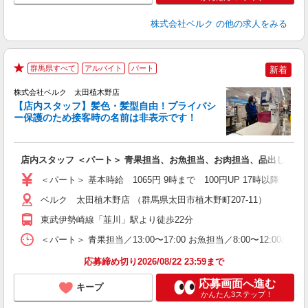
株式会社ベルク
の他の求人をみる
群馬県すべて
アルバイト
パート
新着
★
株式会社ベルク 太田植木野店
【店内スタッフ】髪色・髪型自由！プライバシ
ー保護のため接客時の名前は非表示です！
の
は
り
店内スタッフ ＜パート＞ 青果担当、お魚担当、お肉担当、品出し、レ
未
（
＜パート＞ 基本時給 1065円 9時まで 100円UP 17時以降
ル
保
ベルク 太田植木野店 （群馬県太田市植木野町207-11）
東武伊勢崎線「韮川」駅より徒歩22分
＜パート＞ 青果担当／13:00〜17:00 お魚担当／8:00〜12:00の間で
応募締め切り2026/08/22 23:59まで
応募画面へ進む
キープ
かんたん3ステップ！