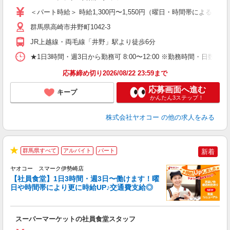
ア
＜パート時給＞ 時給1,300円〜1,550円（曜日・時間帯による） 
短
り
群馬県高崎市井野町1042-3
JR上越線・両毛線「井野」駅より徒歩6分
★1日3時間・週3日から勤務可 8:00〜12:00 ※勤務時間
応募締め切り2026/08/22 23:59まで
応募画面へ進む
キープ
かんたん3ステップ！
株式会社ヤオコー
の他の求人をみる
群馬県すべて
アルバイト
パート
新着
★
ヤオコー スマーク伊勢崎店
【社員食堂】1日3時間・週3日〜働けます！曜
日や時間帯により更に時給UP♪交通費支給◎
O
お
スーパーマーケットの社員食堂スタッフ
未
ア