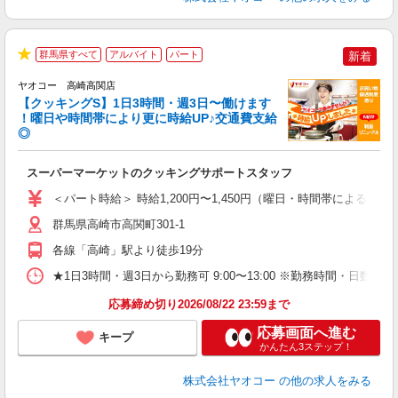
群馬県すべて
アルバイト
パート
新着
★
ヤオコー 高崎高関店
【クッキングS】1日3時間・週3日〜働けます
！曜日や時間帯により更に時給UP♪交通費支給
◎
ら
スーパーマーケットのクッキングサポートスタッフ
未
ア
＜パート時給＞ 時給1,200円〜1,450円（曜日・時間帯による） 
短
り
群馬県高崎市高関町301-1
各線「高崎」駅より徒歩19分
★1日3時間・週3日から勤務可 9:00〜13:00 ※勤務時間
応募締め切り2026/08/22 23:59まで
応募画面へ進む
キープ
かんたん3ステップ！
株式会社ヤオコー
の他の求人をみる