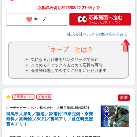
応募締め切り2026/08/22 23:59まで
応募画面へ進む
キープ
かんたん3ステップ！
株式会社ベルク
の他の求人をみる
「キープ」とは？
気になるお仕事をワンクリックで保存
まとめてチェック＆まとめて応募も可能
会員登録無しで今すぐご利用いただけます
群馬県すべて
派遣社員
新着
ト
★
シーデーピージャパン株式会社 太田営業所/36A03501
群馬県大泉町／製造／家電付1R寮完備・寮費
無料／高時給1850円／賞与アリ／赴任時支援
費もアリ！
で