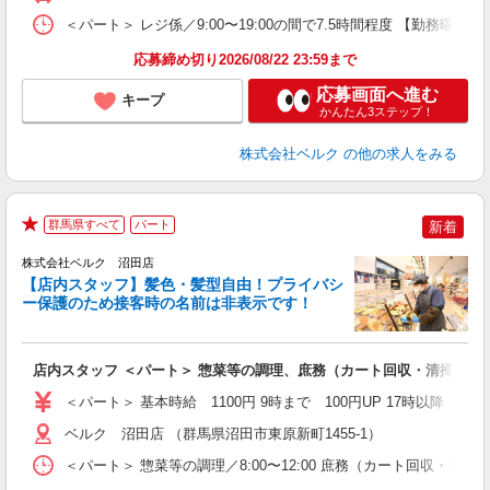
＜パート＞ レジ係／9:00〜19:00の間で7.5時間程度 【勤務
応募締め切り2026/08/22 23:59まで
応募画面へ進む
キープ
かんたん3ステップ！
株式会社ベルク
の他の求人をみる
群馬県すべて
パート
新着
★
株式会社ベルク 沼田店
【店内スタッフ】髪色・髪型自由！プライバシ
ー保護のため接客時の名前は非表示です！
の
は
り
店内スタッフ ＜パート＞ 惣菜等の調理、庶務（カート回収・清掃、他
未
髪
＜パート＞ 基本時給 1100円 9時まで 100円UP 17時以
通
ベルク 沼田店 （群馬県沼田市東原新町1455-1）
＜パート＞ 惣菜等の調理／8:00〜12:00 庶務（カート回収・清掃