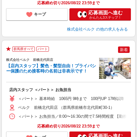
応募締め切り2026/08/22 23:59まで
応募画面へ進む
キープ
かんたん3ステップ！
株式会社ベルク
の他の求人をみる
群馬県すべて
パート
新着
★
株式会社ベルク 前橋北代田店
【店内スタッフ】髪色・髪型自由！プライバシ
ー保護のため接客時の名前は非表示です！
の
は
り
店内スタッフ ＜パート＞ お魚担当
会
＜パート＞ 基本時給 1065円 9時まで 100円UP 17時以
ベルク 前橋北代田店 （群馬県前橋市北代田町30-1）
＜パート＞ お魚担当／8:00〜16:30の間で7.5時間程度 【勤
応募締め切り2026/08/22 23:59まで
応募画面へ進む