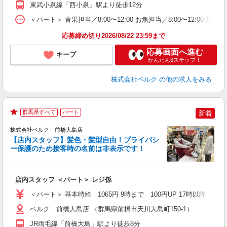
東武小泉線「西小泉」駅より徒歩12分
＜パート＞ 青果担当／8:00〜12:00 お魚担当／8:00〜12:00 
応募締め切り2026/08/22 23:59まで
応募画面へ進む
キープ
かんたん3ステップ！
株式会社ベルク
の他の求人をみる
群馬県すべて
パート
新着
★
株式会社ベルク 前橋大島店
【店内スタッフ】髪色・髪型自由！プライバシ
ー保護のため接客時の名前は非表示です！
の
は
り
店内スタッフ ＜パート＞ レジ係
会
＜パート＞ 基本時給 1065円 9時まで 100円UP 17時以
ベルク 前橋大島店 （群馬県前橋市天川大島町150-1）
JR両毛線「前橋大島」駅より徒歩8分