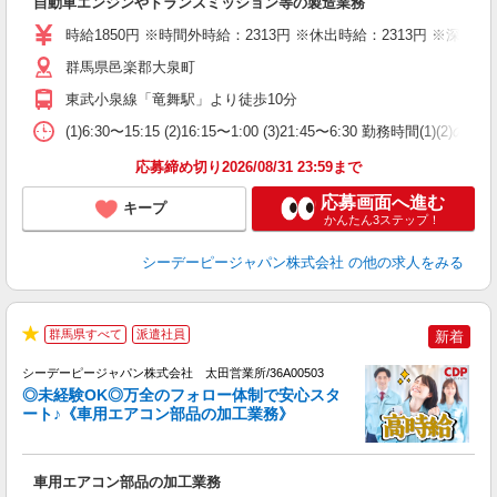
自動車エンジンやトランスミッション等の製造業務
W
格
時給1850円 ※時間外時給：2313円 ※休出時給：2313円 ※深夜割
食
り
群馬県邑楽郡大泉町
東武小泉線「竜舞駅」より徒歩10分
(1)6:30〜15:15 (2)16:15〜1:00 (3)21:45〜6:30 勤
応募締め切り2026/08/31 23:59まで
応募画面へ進む
キープ
かんたん3ステップ！
シーデーピージャパン株式会社
の他の求人をみる
2
群馬県すべて
派遣社員
新着
★
方
シーデーピージャパン株式会社 太田営業所/36A00503
る
◎未経験OK◎万全のフォロー体制で安心スタ
ート♪《車用エアコン部品の加工業務》
W
車用エアコン部品の加工業務
s