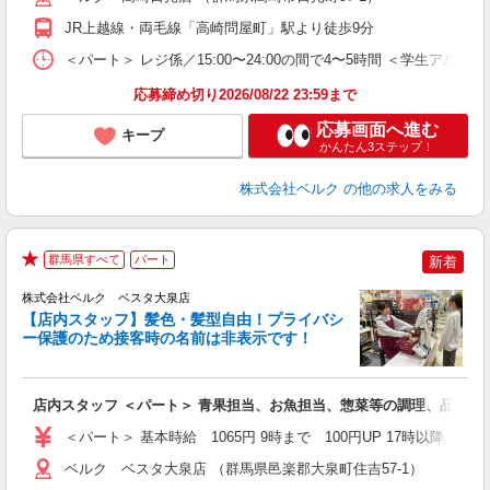
JR上越線・両毛線「高崎問屋町」駅より徒歩9分
＜パート＞ レジ係／15:00〜24:00の間で4〜5時間 ＜学生アル
応募締め切り2026/08/22 23:59まで
応募画面へ進む
キープ
かんたん3ステップ！
株式会社ベルク
の他の求人をみる
群馬県すべて
パート
新着
★
株式会社ベルク ベスタ大泉店
【店内スタッフ】髪色・髪型自由！プライバシ
ー保護のため接客時の名前は非表示です！
の
は
り
店内スタッフ ＜パート＞ 青果担当、お魚担当、惣菜等の調理、品出し
未
髪
＜パート＞ 基本時給 1065円 9時まで 100円UP 17時以
通
ベルク ベスタ大泉店 （群馬県邑楽郡大泉町住吉57-1）