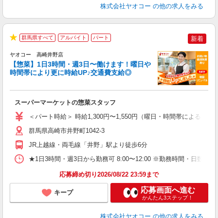
株式会社ヤオコー
の他の求人をみる
群馬県すべて
アルバイト
パート
新着
★
ヤオコー 高崎井野店
【惣菜】1日3時間・週3日〜働けます！曜日や
時間帯により更に時給UP♪交通費支給◎
て
スーパーマーケットの惣菜スタッフ
未
ア
＜パート時給＞ 時給1,300円〜1,550円（曜日・時間帯による） 
短
り
群馬県高崎市井野町1042-3
JR上越線・両毛線「井野」駅より徒歩6分
★1日3時間・週3日から勤務可 8:00〜12:00 ※勤務時間
応募締め切り2026/08/22 23:59まで
応募画面へ進む
キープ
かんたん3ステップ！
株式会社ヤオコー
の他の求人をみる