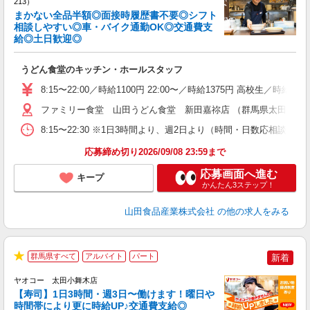
213）
まかない全品半額◎面接時履歴書不要◎シフト
相談しやすい◎車・バイク通勤OK◎交通費支
給◎土日歓迎◎
お
未
うどん食堂のキッチン・ホールスタッフ
以
8:15〜22:00／時給1100円 22:00〜／時給1375円 高校生／時
ファミリー食堂 山田うどん食堂 新田嘉祢店 （群馬県太田市新田市
8:15〜22:30 ※1日3時間より、週2日より（時間・日数応相談）
応募締め切り2026/09/08 23:59まで
応募画面へ進む
キープ
かんたん3ステップ！
山田食品産業株式会社
の他の求人をみる
群馬県すべて
アルバイト
パート
新着
★
ヤオコー 太田小舞木店
【寿司】1日3時間・週3日〜働けます！曜日や
時間帯により更に時給UP♪交通費支給◎