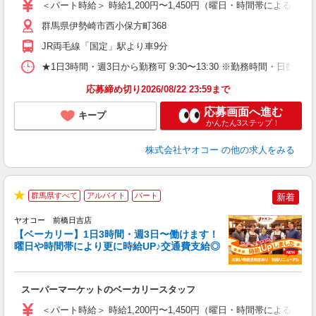
＜パート時給＞ 時給1,200円〜1,450円（曜日・時間帯による） 
短
り
群馬県伊勢崎市西小保方町368
JR両毛線「国定」駅より車9分
★1日3時間・週3日から勤務可 9:30〜13:30 ※勤務時間
応募締め切り2026/08/22 23:59まで
応募画面へ進む
キープ
かんたん3ステップ！
株式会社ヤオコー
の他の求人をみる
群馬県すべて
アルバイト
パート
新着
★
ヤオコー 前橋日吉店
【ベーカリー】1日3時間・週3日〜働けます！
曜日や時間帯により更に時給UP♪交通費支給◎
O
お
スーパーマーケットのベーカリースタッフ
未
ア
＜パート時給＞ 時給1,200円〜1,450円（曜日・時間帯による） 
短