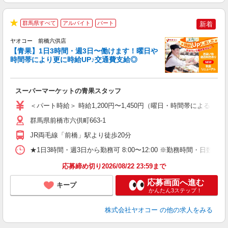
群馬県すべて
アルバイト
パート
新着
★
ヤオコー 前橋六供店
【青果】1日3時間・週3日〜働けます！曜日や
時間帯により更に時給UP♪交通費支給◎
ま
み
スーパーマーケットの青果スタッフ
未
ア
＜パート時給＞ 時給1,200円〜1,450円（曜日・時間帯による） 
短
り
群馬県前橋市六供町663-1
JR両毛線「前橋」駅より徒歩20分
★1日3時間・週3日から勤務可 8:00〜12:00 ※勤務時間
応募締め切り2026/08/22 23:59まで
応募画面へ進む
キープ
かんたん3ステップ！
株式会社ヤオコー
の他の求人をみる