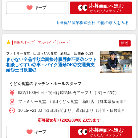
応募画面へ進む
キープ
かんたん3ステップ！
山田食品産業株式会社
の他の求人をみる
群馬県すべて
アルバイト
パート
新着
★
ファミリー食堂 山田うどん食堂 新町店（店舗番号023）
まかない全品半額◎面接時履歴書不要◎シフト
相談しやすい◎車・バイク通勤OK◎交通費支
給◎土日歓迎◎
お
うどん食堂のキッチン・ホールスタッフ
未
車
時給1100円 日・祝日は時給50円アップ！（9時〜22時）
り
ファミリー食堂 山田うどん食堂 新町店 （群馬県藤岡市立石63
10:15〜21:30 ※1日3時間より、週2日より（時間・日数応相談
応募締め切り2026/09/08 23:59まで
応募画面へ進む
キープ
かんたん3ステップ！