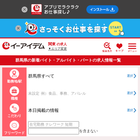
関東
の求人
▼エリア変更
群馬県の新着バイト・アルバイト・パートの求人情報一覧
群馬県すべて
選択
勤務地/駅
未設定
例）食品、事務、アパレル
選択
職種
本日掲載の情報
選択
こだわり
を含まない
フリーワード