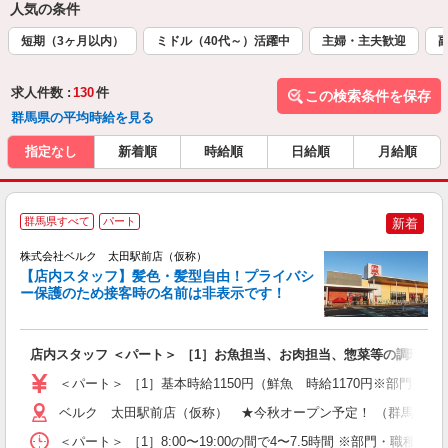
人気の条件
短期（3ヶ月以内）
ミドル（40代～）活躍中
主婦・主夫歓迎
求人件数 :
130
件
この検索条件を保存
群馬県の平均時給を見る
指定なし
新着順
時給順
日給順
月給順
群馬県すべて
パート
新着
株式会社ベルク 太田駅前店（仮称）
【店内スタッフ】髪色・髪型自由！プライバシ
ー保護のため接客時の名前は非表示です！
ど
店内スタッフ ＜パート＞ ［1］お魚担当、お肉担当、惣菜等の調理 ［
未
～
＜パート＞ ［1］基本時給1150円（鮮魚 時給1170円※部門手当
プ
ベルク 太田駅前店（仮称） ★今秋オープン予定！ （群馬県太田市
＜パート＞ ［1］8:00〜19:00の間で4〜7.5時間 ※部門・