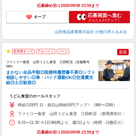
応募締め切り2026/09/08 23:59まで
応募画面へ進む
キープ
かんたん3ステップ！
山田食品産業株式会社
の他の求人をみる
群馬県すべて
アルバイト
パート
新着
★
ファミリー食堂 山田うどん食堂 江田町店（店舗番号
089）
まかない全品半額◎面接時履歴書不要◎シフト
相談しやすい◎車・バイク通勤OK◎交通費支
給◎土日歓迎◎
お
未
うどん食堂のホールスタッフ
車
り
時給1100円 日・祝日は時給50円アップ！（9時〜22時）
ファミリー食堂 山田うどん食堂 江田町店 （群馬県前橋市江田町5
9:15〜21:30 ※1日3時間より、週2日より（時間・日数応相談）
応募締め切り2026/09/08 23:59まで