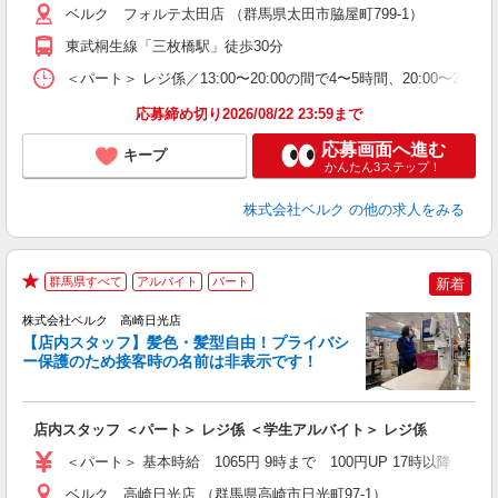
保
ベルク フォルテ太田店 （群馬県太田市脇屋町799-1）
東武桐生線「三枚橋駅」徒歩30分
＜パート＞ レジ係／13:00〜20:00の間で4〜5時間、20:00〜2
応募締め切り2026/08/22 23:59まで
応募画面へ進む
キープ
かんたん3ステップ！
株式会社ベルク
の他の求人をみる
群馬県すべて
アルバイト
パート
新着
★
株式会社ベルク 高崎日光店
【店内スタッフ】髪色・髪型自由！プライバシ
ー保護のため接客時の名前は非表示です！
の
は
り
店内スタッフ ＜パート＞ レジ係 ＜学生アルバイト＞ レジ係
未
（
＜パート＞ 基本時給 1065円 9時まで 100円UP 17時以降
ル
保
ベルク 高崎日光店 （群馬県高崎市日光町97-1）