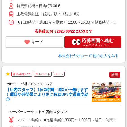
り
群馬県前橋市日吉町3-36-6
上毛電気鉄道「城東」駅より徒歩18分
★1日3時間・週3日から勤務可 12:00〜16:00 ※勤務時
応募締め切り2026/08/22 23:59まで
応募画面へ進む
キープ
かんたん3ステップ！
株式会社ヤオコー
の他の求人をみる
群馬県すべて
アルバイト
パート
新着
★
ヤオコー 館林アゼリアモール店
【店内スタッフ】1日3時間・週3日〜働けます
！曜日や時間帯により更に時給UP♪交通費支給
◎
わ
スーパーマーケットの店内スタッフ
未
ア
＜パート時給＞ ■惣菜 時給1,300円〜1,500円（曜日・時間帯によ
短