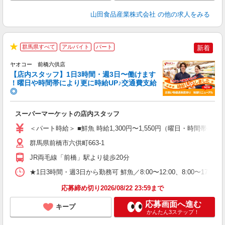
山田食品産業株式会社
の他の求人をみる
群馬県すべて
アルバイト
パート
新着
★
ヤオコー 前橋六供店
【店内スタッフ】1日3時間・週3日〜働けます
！曜日や時間帯により更に時給UP♪交通費支給
◎
わ
スーパーマーケットの店内スタッフ
未
ア
＜パート時給＞ ■鮮魚 時給1,300円〜1,550円（曜日・時間帯によ
短
り
群馬県前橋市六供町663-1
JR両毛線「前橋」駅より徒歩20分
★1日3時間・週3日から勤務可 鮮魚／8:00〜12:00、8:00〜17:00
応募締め切り2026/08/22 23:59まで
応募画面へ進む
キープ
かんたん3ステップ！