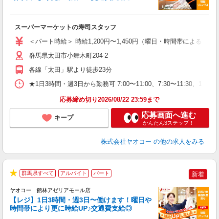
指
スーパーマーケットの寿司スタッフ
未
ア
＜パート時給＞ 時給1,200円〜1,450円（曜日・時間帯による） 
短
り
群馬県太田市小舞木町204-2
各線「太田」駅より徒歩23分
★1日3時間・週3日から勤務可 7:00〜11:00、7:30〜11
応募締め切り2026/08/22 23:59まで
応募画面へ進む
キープ
かんたん3ステップ！
株式会社ヤオコー
の他の求人をみる
群馬県すべて
アルバイト
パート
新着
★
ヤオコー 館林アゼリアモール店
【レジ】1日3時間・週3日〜働けます！曜日や
時間帯により更に時給UP♪交通費支給◎