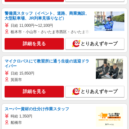
警備員スタッフ（イベント、道路、商業施設、
大型駐車場、JR列車見張りなど）
日給 11,000円〜12,100円
栃木市・小山市・さいたま市西区・さいたま市岩槻区・久喜市・蓮田
詳細を見る
とりあえずキープ
マイクロバスにて教習所に通う生徒の送迎ドラ
イバー
日給 15,850円
箕面市
詳細を見る
とりあえずキープ
スーパー資材の仕分け作業スタッフ
時給 1,350円
船橋市