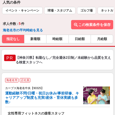
人気の条件
イベント・キャンペーン
球場・スタジアム
ゴルフ場
ネットカ
求人件数 :
5
件
この検索条件を保存
海老名市の平均時給を見る
指定なし
新着順
時給順
日給順
月給順
【神奈川県】転勤なし／完全週休2日制／未経験から品質を支え
PR
る検査スタッフへ
海老名市
正社員
カーブス海老名中央【90325】
運動経験不問/日曜・祝日お休み/事前研修、キ
ャリアアップ制度も充実/産休・育休実績も多
数♪
て
女性専用フィットネスの接客スタッフ
ボ