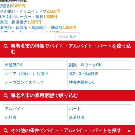
職種別平均時給
薬剤師
2,650円
その他IT・クリエイティブ
2,620円
CADオペレーター・積算
1,800円
家電・携帯販売
1,657円
看護師・保健師・看護助手・助産師
1,654円
中型（2t・4t）ドライバー
1,630円
もっと見る
製造・組立・加工
1,614円
その他介護・福祉
1,577円
海老名市の特徴でバイト・アルバイト・パートを絞り込
介護職・ヘルパー
1,572円
む
フォークリフト
1,555円
海老名市の他の職種の平均時給を見る
車通勤OK
副業・WワークOK
シニア（60代～）活躍中
週2～3日勤務OK
オープニングスタッフ
扶養内勤務OK
海老名市の雇用形態で絞り込む
アルバイト
パート
正社員
派遣社員
その他の条件でバイト・アルバイト・パートを探す