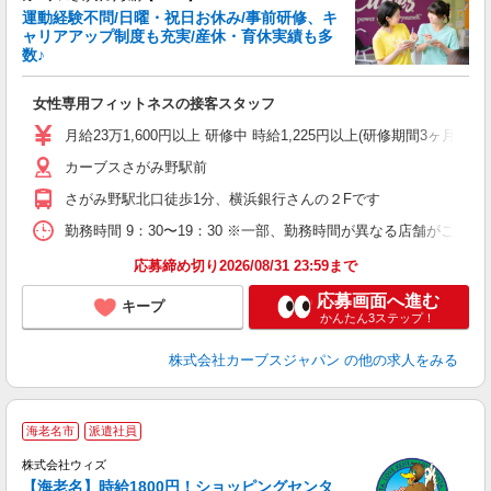
運動経験不問/日曜・祝日お休み/事前研修、キ
ャリアアップ制度も充実/産休・育休実績も多
数♪
て
女性専用フィットネスの接客スタッフ
ボ
月給23万1,600円以上 研修中 時給1,225円以上(研修期間3ヶ
カーブスさがみ野駅前
さがみ野駅北口徒歩1分、横浜銀行さんの２Fです
勤務時間 9：30〜19：30 ※一部、勤務時間が異なる店舗がございま
応募締め切り2026/08/31 23:59まで
応募画面へ進む
キープ
かんたん3ステップ！
株式会社カーブスジャパン
の他の求人をみる
海老名市
派遣社員
株式会社ウィズ
【海老名】時給1800円！ショッピングセンタ