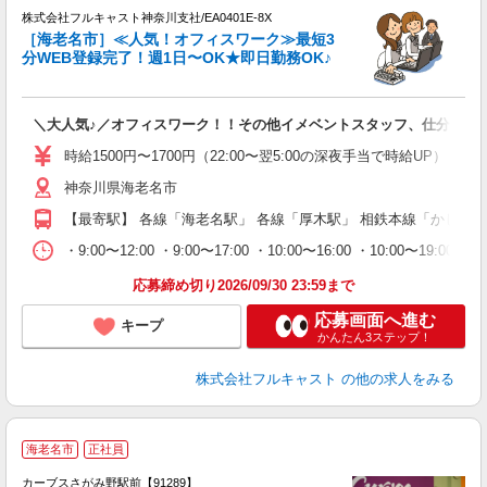
株式会社フルキャスト神奈川支社/EA0401E-8X
［海老名市］≪人気！オフィスワーク≫最短3
分WEB登録完了！週1日〜OK★即日勤務OK♪
フ
＼大人気♪／オフィスワーク！！その他イメベントスタッフ、仕分け等
友
リ
時給1500円〜1700円（22:00〜翌5:00の深夜手当で時給UP） 
～
神奈川県海老名市
り
以
【最寄駅】 各線「海老名駅」 各線「厚木駅」 相鉄本線「かしわ
勤
バ
・9:00〜12:00 ・9:00〜17:00 ・10:00〜16:00 ・10
通
応募締め切り2026/09/30 23:59まで
応募画面へ進む
キープ
かんたん3ステップ！
株式会社フルキャスト
の他の求人をみる
海老名市
正社員
カーブスさがみ野駅前【91289】