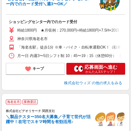
代
ー内でのカード受付＼週3〜OK／
入
迎
ショッピングセンター内でのカード受付
ミ
払
時給1800円 ★月収例：270,000円=時給1800円×7.5H×20日
自
神奈川県海老名市
場
ほ
「海老名駅」徒歩1分 ※車・バイク・自転車通勤OK！（駐車場、
月〜日 内週3〜5日シフト制 10：45〜19：15（休憩60分）
応募画面へ進む
キープ
かんたん3ステップ！
株式会社ウィズ
の他の求人をみる
海老名市
業務委託
株式会社ビデオリサーチ 関西支社
＼製品テスター350名大募集／子育て世代が活
躍中！在宅でスキマ時間を有効活用♪
募