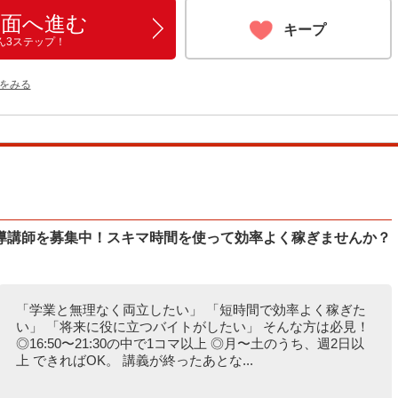
画面へ進む
キープ
ん3ステップ！
をみる
導講師を募集中！スキマ時間を使って効率よく稼ぎませんか？
「学業と無理なく両立したい」 「短時間で効率よく稼ぎた
い」 「将来に役に立つバイトがしたい」 そんな方は必見！
◎16:50〜21:30の中で1コマ以上 ◎月〜土のうち、週2日以
上 できればOK。 講義が終ったあとな...