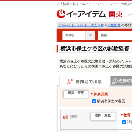
求人情報一覧 | アルバイト・バイト・パートの求
エ
関東
アルバイト・バイト・求人TOP
>
試験監督
の専門サ
勤務地
職種
横浜市保土ケ谷区の試験監督
横浜市保土ケ谷区の試験監督・添削のアルバ
あなたにぴったりの横浜市保土ケ谷区の試験
勤務地で検索
通勤時間・区
選択・変更
神奈川県
横浜市保土ケ谷区
教育
選択・変更
職種
試