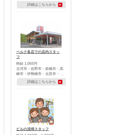
詳細はこちらから
ベルク各店での店内スタッ
フ
時給 1,065円
古河市・佐野市・前橋市・高
崎市・伊勢崎市・太田市・館
林市・藤岡市・大泉町・さい
詳細はこちらから
たま市北区・川越市・熊谷
市・行田市・秩父市・所沢
市・飯能市・東松山市・坂戸
市・鶴ケ島市・千葉市中央
区・市川市・松戸市・習志野
市・柏市・流山市・八千代
市・足立区・江戸川区・八王
子市・町田市
ビルの清掃スタッフ