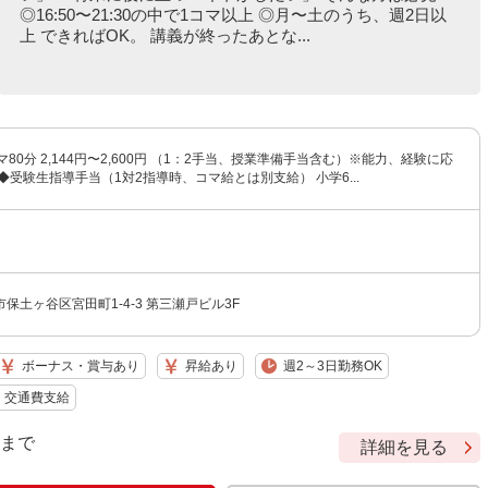
◎16:50〜21:30の中で1コマ以上 ◎月〜土のうち、週2日以
上 できればOK。 講義が終ったあとな...
マ80分 2,144円〜2,600円 （1：2手当、授業準備手当含む）※能力、経験に応
◆受験生指導手当（1対2指導時、コマ給とは別支給） 小学6...
保土ヶ谷区宮田町1-4-3 第三瀬戸ビル3F
ボーナス・賞与あり
昇給あり
週2～3日勤務OK
交通費支給
9 まで
詳細を見る