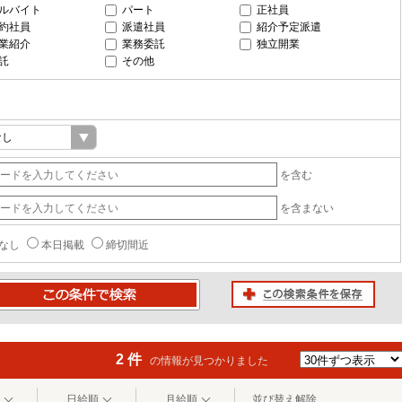
ルバイト
パート
正社員
約社員
派遣社員
紹介予定派遣
業紹介
業務委託
独立開業
託
その他
を含む
を含まない
なし
本日掲載
締切間近
この検索条件を保存
条件で検索
2 件
の情報が見つかりました
日給順
月給順
並び替え解除