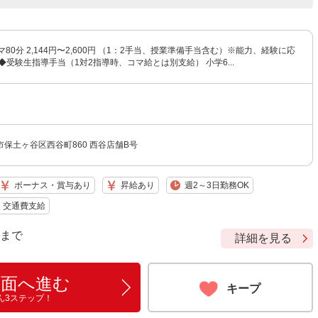
マ80分 2,144円〜2,600円 （1：2手当、授業準備手当含む）※能力、経験に応
◆受験生指導手当（1対2指導時、コマ給とは別支給） 小学6...
保土ヶ谷区西谷町860 西谷店舗B号
ボーナス・賞与あり
昇給あり
週2～3日勤務OK
交通費支給
9 まで
詳細を見る
画面へ進む
キープ
ん3ステップ！