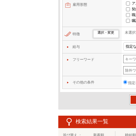
ア
雇用形態
契
職
嘱
未選択
選択・変更
特徴
給与
フリーワード
その他の条件
指定
この
検索結果一覧
並び替え ：
新着順
時給順