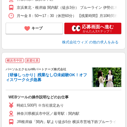
京浜東北・根岸線 関内駅（徒歩3分） ブルーライン 伊勢佐木長者
月〜金 8：50〜17：30（休憩60分） 【残業時間】月10時間程
応募画面へ進む
キープ
かんたん3ステップ！
株式会社ウィズ
の他の求人をみる
横浜市中区
派遣社員
ク
♪
パーソルエクセルHRパートナーズ株式会社
［研修しっかり］残業なし◎未経験OK！オフ
ィスワーク☆彡急募
ど
WEBツールの操作説明などのお仕事
未
時給1,500円 ※当社規定あり
神奈川県横浜市中区／最寄駅：関内駅
JR根岸線「関内」駅より徒歩5分 横浜市営地下鉄ブルーライン（