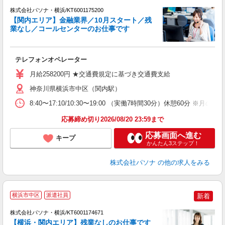
株式会社パソナ・横浜/KT6001175200
【関内エリア】金融業界／10月スタート／残
業なし／コールセンターのお仕事です
そ
交
テレフォンオペレーター
月給258200円 ★交通費規定に基づき交通費支給
神奈川県横浜市中区（関内駅）
8:40〜17:10/10:30〜19:00 （実働7時間30分）休
応募締め切り2026/08/20 23:59まで
応募画面へ進む
キープ
かんたん3ステップ！
株式会社パソナ
の他の求人をみる
横浜市中区
派遣社員
新着
株式会社パソナ・横浜/KT6001174671
【横浜・関内エリア】残業なしのお仕事です