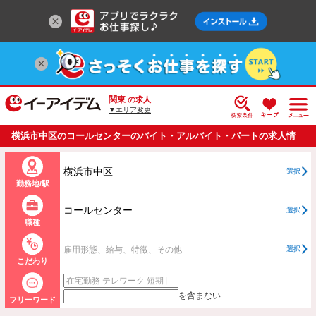
関東
の求人
▼エリア変更
横浜市中区のコールセンターのバイト・アルバイト・パートの求人情
報一覧
横浜市中区
選択
勤務地/駅
コールセンター
選択
職種
雇用形態、給与、特徴、その他
選択
こだわり
を含まない
フリーワード