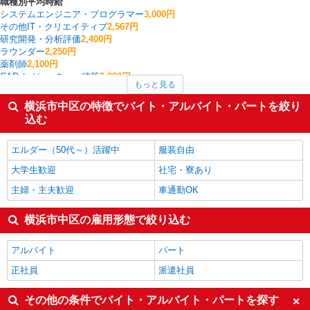
職種別平均時給
システムエンジニア・プログラマー
3,000円
その他IT・クリエイティブ
2,567円
研究開発・分析評価
2,400円
ラウンダー
2,250円
薬剤師
2,100円
CADオペレーター・積算
2,000円
もっと見る
個人営業
2,000円
その他営業
2,000円
横浜市中区の特徴でバイト・アルバイト・パートを絞り
その他建築・設備・アクティブワーク
1,900円
込む
経理・人事・労務・総務・法務
1,825円
横浜市中区の他の職種の平均時給を見る
エルダー（50代～）活躍中
服装自由
大学生歓迎
社宅・寮あり
主婦・主夫歓迎
車通勤OK
横浜市中区の雇用形態で絞り込む
アルバイト
パート
正社員
派遣社員
その他の条件でバイト・アルバイト・パートを探す