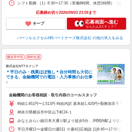
シフト勤務 ［1］8:30〜17:30（実働8時間、休憩1時間） ［2
応募締め切り2026/09/03 23:59まで
応募画面へ進む
キープ
かんたん3ステップ！
パーソルエクセルHRパートナーズ株式会社
の他の求人をみる
有
横浜市中区
契約社員
W
株式会社NTTネクシア
夫
＊平日のみ・残業ほぼ無し＊自分時間も大切に
ス
できる、金融機関での電話・入力事務のお仕事
勤
♪
グ
険
金融機関のお客様相談・取引内容のコールスタッフ
時給1,451円〜1,513円 時給内訳 基本給1,420円+勤務加算手当31
神奈川県横浜市中区山下町24-１
みなとみらい線日本大通り駅より徒歩5分、JR関内駅より徒歩15分
平日月曜日〜金曜日の週5日 ※週4日応相談 (1)8:45〜17:00 (2)