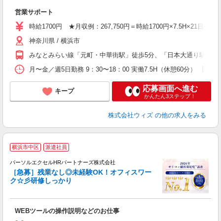
エ
営業サポート
朝
の
時給1700円 ★月収例：267,750円＝時給1700円×7.5H×21日
神奈川県 / 横浜市
みなとみらい線「元町・中華街駅」徒歩5分、「日本大通り駅」徒
月〜金／週5日勤務 9：30〜18：00 実働7.5H（休憩60分）
応募画面へ進む
キープ
かんたん3ステップ！
株式会社ウィズ
の他の求人をみる
横浜市中区
派遣社員
◎
す
パーソルエクセルHRパートナーズ株式会社
［急募］残業なし◎未経験OK！オフィスワー
ク☆彡研修しっかり
え
WEBツールの操作説明などのお仕事
未