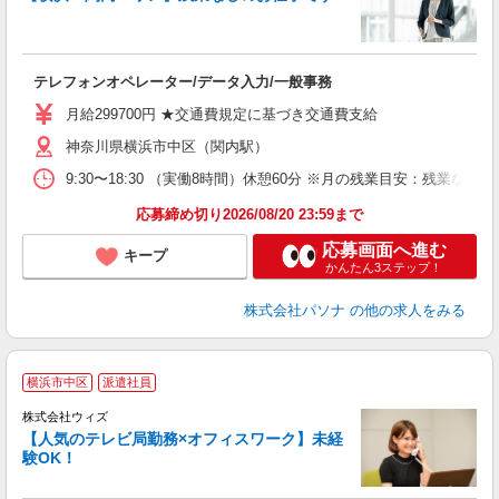
ま
交
テレフォンオペレーター/データ入力/一般事務
月給299700円 ★交通費規定に基づき交通費支給
神奈川県横浜市中区（関内駅）
9:30〜18:30 （実働8時間）休憩60分 ※月の残業目安：残
応募締め切り2026/08/20 23:59まで
応募画面へ進む
キープ
かんたん3ステップ！
株式会社パソナ
の他の求人をみる
横浜市中区
派遣社員
株式会社ウィズ
【人気のテレビ局勤務×オフィスワーク】未経
ー
験OK！
入
歓