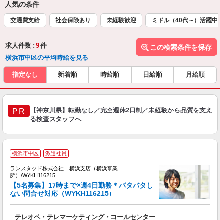
人気の条件
交通費支給
社会保険あり
未経験歓迎
ミドル（40代～）活躍中
求人件数 :
9
件
この検索条件を保存
横浜市中区の平均時給を見る
指定なし
新着順
時給順
日給順
月給順
【神奈川県】転勤なし／完全週休2日制／未経験から品質を支え
PR
る検査スタッフへ
横浜市中区
派遣社員
ランスタッド株式会社 横浜支店（横浜事業
所）/WYKH116215
平
【5名募集】17時まで×週4日勤務＊バタバタし
ない問合せ対応（WYKH116215）
気
テレオペ・テレマーケティング・コールセンター
未