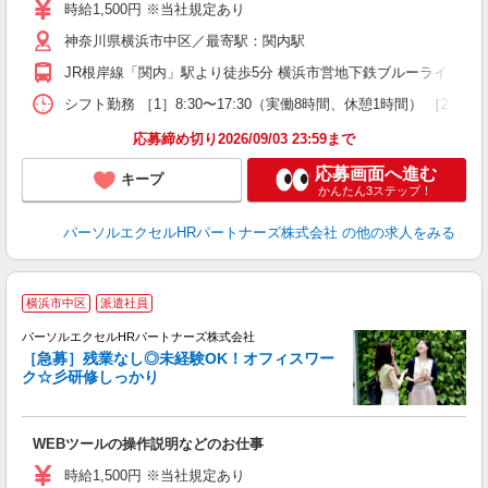
時給1,500円 ※当社規定あり
神奈川県横浜市中区／最寄駅：関内駅
JR根岸線「関内」駅より徒歩5分 横浜市営地下鉄ブルーライン（
シフト勤務 ［1］8:30〜17:30（実働8時間、休憩1時間） ［2
応募締め切り2026/09/03 23:59まで
応募画面へ進む
キープ
かんたん3ステップ！
パーソルエクセルHRパートナーズ株式会社
の他の求人をみる
横浜市中区
派遣社員
◎
す
パーソルエクセルHRパートナーズ株式会社
［急募］残業なし◎未経験OK！オフィスワー
ク☆彡研修しっかり
え
WEBツールの操作説明などのお仕事
未
時給1,500円 ※当社規定あり