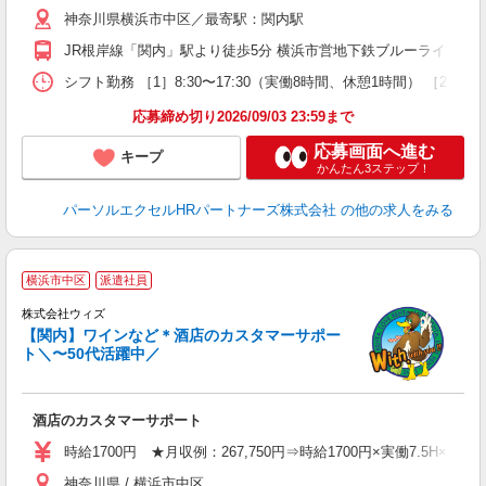
神奈川県横浜市中区／最寄駅：関内駅
JR根岸線「関内」駅より徒歩5分 横浜市営地下鉄ブルーライン（
シフト勤務 ［1］8:30〜17:30（実働8時間、休憩1時間） ［2
応募締め切り2026/09/03 23:59まで
応募画面へ進む
キープ
かんたん3ステップ！
パーソルエクセルHRパートナーズ株式会社
の他の求人をみる
横浜市中区
派遣社員
う
株式会社ウィズ
ス
【関内】ワインなど＊酒店のカスタマーサポー
即
ト＼〜50代活躍中／
格
歓
～
酒店のカスタマーサポート
自
未
時給1700円 ★月収例：267,750円⇒時給1700円×実働7.5H×21日
神奈川県 / 横浜市中区