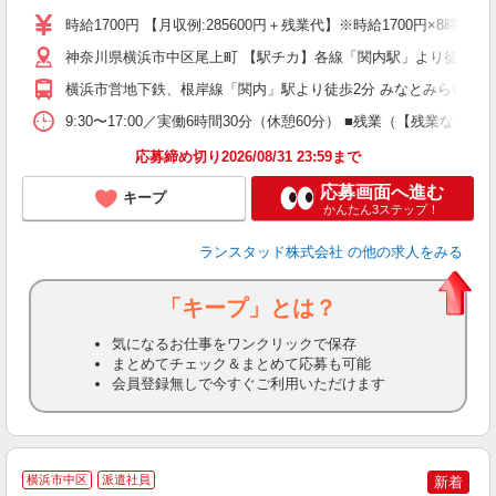
入
時給1700円 【月収例:285600円＋残業代】※時給1700円×8時
神奈川県横浜市中区尾上町 【駅チカ】各線「関内駅」より徒歩2
横浜市営地下鉄、根岸線「関内」駅より徒歩2分 みなとみらい線「
9:30〜17:00／実働6時間30分（休憩60分） ■残業（【残
応募締め切り2026/08/31 23:59まで
応募画面へ進む
キープ
かんたん3ステップ！
ランスタッド株式会社
の他の求人をみる
「キープ」とは？
気になるお仕事をワンクリックで保存
まとめてチェック＆まとめて応募も可能
会員登録無しで今すぐご利用いただけます
横浜市中区
派遣社員
新着