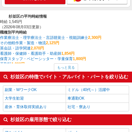
杉並区の平均時給情報
時給 1,545円
（2026年08月03日更新）
職種別平均時給
作業療法士・理学療法士・言語聴覚士・視能訓練士
2,300円
その他軽作業・製造・物流
2,125円
英会話・語学関連
2,070円
看護師・保健師・看護助手・助産師
1,854円
保育スタッフ・ベビーシッター・学童保育
1,800円
薬剤師
1,800円
もっと見る
ケアマネジャー
1,680円
家電・携帯販売
1,679円
杉並区の特徴でバイト・アルバイト・パートを絞り込む
金融・貿易事務
1,673円
家事代行
1,660円
副業・WワークOK
ミドル（40代～）活躍中
杉並区の他の職種の平均時給を見る
大学生歓迎
車通勤OK
産休・育休取得実績あり
社宅・寮あり
杉並区の雇用形態で絞り込む