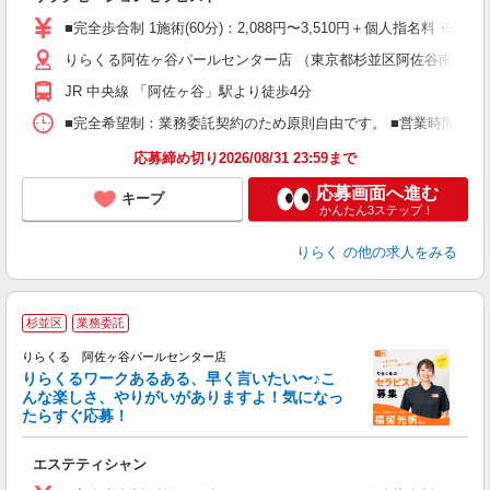
入
た
■完全歩合制 1施術(60分)：2,088円〜3,510円＋個人指名料 ※
主
りらくる阿佐ヶ谷パールセンター店 （東京都杉並区阿佐谷南1丁目48
躍
額
JR 中央線 「阿佐ヶ谷」駅より徒歩4分
間
ス
■完全希望制：業務委託契約のため原則自由です。 ■営業時間帯（9
K.
応募締め切り2026/08/31 23:59まで
応募画面へ進む
キープ
かんたん3ステップ！
りらく
の他の求人をみる
杉並区
業務委託
り
りらくる 阿佐ヶ谷パールセンター店
た
りらくるワークあるある、早く言いたい〜♪こ
んな楽しさ、やりがいがありますよ！気になっ
ー
たらすぐ応募！
る
エステティシャン
入
た