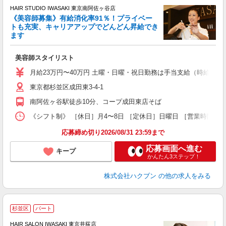
HAIR STUDIO IWASAKI 東京南阿佐ヶ谷店
《美容師募集》有給消化率91％！プライベー
トも充実、キャリアアップでどんどん昇給でき
択
ます
昇
美容師スタイリスト
月給23万円〜40万円 土曜・日曜・祝日勤務は手当支給（時給換算1
東京都杉並区成田東3-4-1
南阿佐ヶ谷駅徒歩10分、コープ成田東店そば
《シフト制》 ［休日］月4〜8日 ［定休日］日曜日 ［営業時間］9
応募締め切り2026/08/31 23:59まで
応募画面へ進む
キープ
かんたん3ステップ！
株式会社ハクブン
の他の求人をみる
杉並区
パート
シ
HAIR SALON IWASAKI 東京井荻店