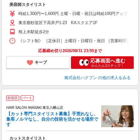
美容師スタイリスト
時給1,300円〜1,600円 土曜・日曜・祝日は時給100円アップ ※
東京都杉並区下高井戸1-23 KAスクエア1F
桜上水駅徒歩2分
《シフト制》 ［定休日］土曜日・日曜日・祝日 ［営業時間］9：30
応募締め切り2026/08/31 23:59まで
応募画面へ進む
キープ
かんたん3ステップ！
株式会社ハクブン
の他の求人をみる
杉並区
パート
HAIR SALON IWASAKI 東京八幡山店
【カット専門スタイリスト募集】手荒れなし、
集客ノルマなし、自分の技術を活かせる場所で
る
す
未
カットスタイリスト