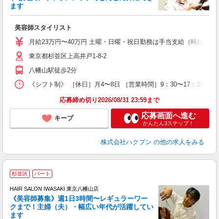
択
ます
昇
美容師スタイリスト
月給23万円〜40万円 土曜・日曜・祝日勤務は手当支給（時給換算1
東京都杉並区上高井戸1-8-2
八幡山駅徒歩2分
《シフト制》 ［休日］月4〜8日 ［営業時間］9：30〜17：30
応募締め切り2026/08/31 23:59まで
応募画面へ進む
キープ
かんたん3ステップ！
株式会社ハクブン
の他の求人をみる
杉並区
パート
す
HAIR SALON IWASAKI 東京八幡山店
《美容師募集》週1日3時間〜レギュラーワー
クまで！主婦（夫）・幅広い年代が活躍してい
ます