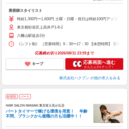
未
美容師スタイリスト
時給1,300円〜1,600円 土曜・日曜・祝日は時給100円アップ ※
東京都杉並区上高井戸1-8-2
八幡山駅徒歩2分
《シフト制》 ［営業時間］9：30〜17：30 【休憩時間】 実働6
応募締め切り2026/08/31 23:59まで
応募画面へ進む
キープ
かんたん3ステップ！
株式会社ハクブン
の他の求人をみる
杉並区
パート
シ
HAIR SALON IWASAKI 東京富士見が丘店
パートタイマーで稼げる環境を用意！ 年齢
で
不問、ブランクから復職の方も活躍中！！
昇