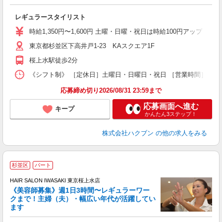
レギュラースタイリスト
時給1,350円〜1,600円 土曜・日曜・祝日は時給100円アップ ※
東京都杉並区下高井戸1-23 KAスクエア1F
桜上水駅徒歩2分
《シフト制》 ［定休日］土曜日・日曜日・祝日 ［営業時間］9：30
応募締め切り2026/08/31 23:59まで
応募画面へ進む
キープ
かんたん3ステップ！
株式会社ハクブン
の他の求人をみる
杉並区
パート
す
HAIR SALON IWASAKI 東京桜上水店
《美容師募集》週1日3時間〜レギュラーワー
クまで！主婦（夫）・幅広い年代が活躍してい
ます
未