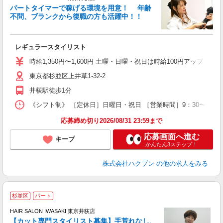
パートタイマーで稼げる環境を用意！ 年齢
で
不問、ブランクから復職の方も活躍中！！
昇
レギュラースタイリスト
時給1,350円〜1,600円 土曜・日曜・祝日は時給100円アップ ※
東京都杉並区上井草1-32-2
井荻駅徒歩1分
《シフト制》 ［定休日］日曜日・祝日 ［営業時間］9：30〜17：0
応募締め切り2026/08/31 23:59まで
応募画面へ進む
キープ
かんたん3ステップ！
株式会社ハクブン
の他の求人をみる
杉並区
パート
HAIR SALON IWASAKI 東京井荻店
【カット専門スタイリスト募集】手荒れなし、