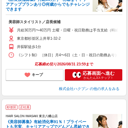
アアッププランあり◎何歳からでもチャレンジ
く
できます
年
昇
美容師スタイリスト／店長候補
月給30万円〜40万円 土曜・日曜・祝日勤務は手当支給（時給換算1
東京都杉並区上井草1-32-2
井荻駅徒歩1分
《シフト制》 ［休日］月4〜6日（土・日・祝日の勤務あり） ［店舗
応募締め切り2026/08/31 23:59まで
応募画面へ進む
キープ
かんたん3ステップ！
株式会社ハクブン
の他の求人をみる
杉並区
正社員
HAIR SALON IWASAKI 東京八幡山店
《美容師募集》有給消化率91％！プライベー
トも充実、キャリアアップでどんどん昇給でき