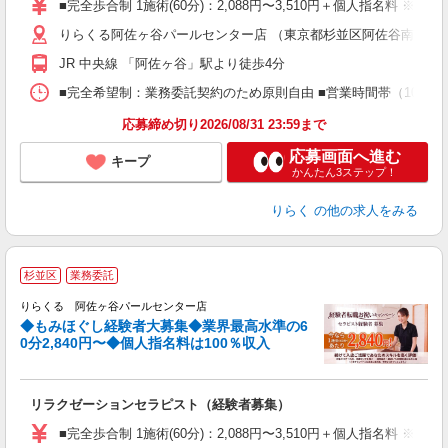
■完全歩合制 1施術(60分)：2,088円〜3,510円＋個人指名料 ※
主
りらくる阿佐ヶ谷パールセンター店 （東京都杉並区阿佐谷南1丁目48
躍
額
JR 中央線 「阿佐ヶ谷」駅より徒歩4分
間
ス
■完全希望制：業務委託契約のため原則自由 ■営業時間帯（10:00
K.
応募締め切り2026/08/31 23:59まで
応募画面へ進む
キープ
かんたん3ステップ！
りらく
の他の求人をみる
◆
杉並区
業務委託
円
りらくる 阿佐ヶ谷パールセンター店
◆もみほぐし経験者大募集◆業界最高水準の6
0分2,840円〜◆個人指名料は100％収入
に
間
リラクゼーションセラピスト（経験者募集）
入
た
■完全歩合制 1施術(60分)：2,088円〜3,510円＋個人指名料 
主