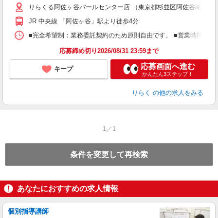
りらくる阿佐ヶ谷パールセンター店 （東京都杉並区阿佐谷南1丁目48
躍
額
JR 中央線 「阿佐ヶ谷」駅より徒歩4分
間
ス
■完全希望制：業務委託契約のため原則自由です。 ■営業時間帯（9
K.
応募締め切り2026/08/31 23:59まで
応募画面へ進む
キープ
かんたん3ステップ！
りらく
の他の求人をみる
1／1
条件を変更して再検索
あなたにおすすめの求人情報
個別指導講師