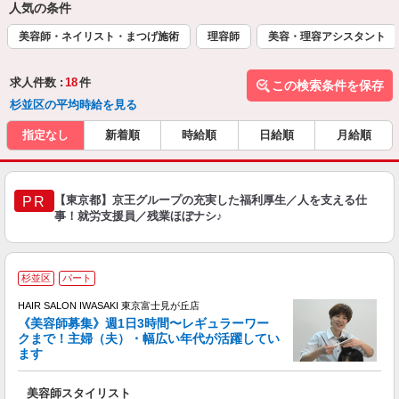
人気の条件
美容師・ネイリスト・まつげ施術
理容師
美容・理容アシスタント
求人件数 :
18
件
この検索条件を保存
杉並区の平均時給を見る
指定なし
新着順
時給順
日給順
月給順
【東京都】京王グループの充実した福利厚生／人を支える仕
PR
事！就労支援員／残業ほぼナシ♪
杉並区
パート
す
HAIR SALON IWASAKI 東京富士見が丘店
《美容師募集》週1日3時間〜レギュラーワー
クまで！主婦（夫）・幅広い年代が活躍してい
ます
未
美容師スタイリスト