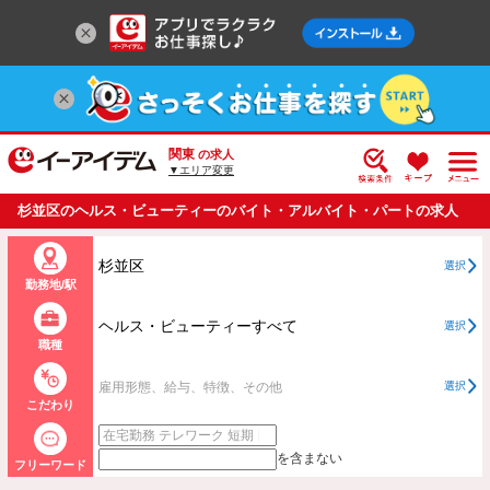
関東
の求人
▼エリア変更
杉並区のヘルス・ビューティーのバイト・アルバイト・パートの求人
情報一覧
杉並区
選択
勤務地/駅
ヘルス・ビューティーすべて
選択
職種
雇用形態、給与、特徴、その他
選択
こだわり
を含まない
フリーワード