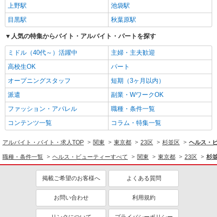
上野駅
池袋駅
目黒駅
秋葉原駅
人気の特集からバイト・アルバイト・パートを探す
ミドル（40代～）活躍中
主婦・主夫歓迎
高校生OK
パート
オープニングスタッフ
短期（3ヶ月以内）
派遣
副業・WワークOK
ファッション・アパレル
職種・条件一覧
コンテンツ一覧
コラム・特集一覧
アルバイト・バイト・求人TOP
関東
東京都
23区
杉並区
ヘルス・
職種・条件一覧
ヘルス・ビューティーすべて
関東
東京都
23区
杉
掲載ご希望のお客様へ
よくある質問
お問い合わせ
利用規約
リンクについて
プライバシーポリシー