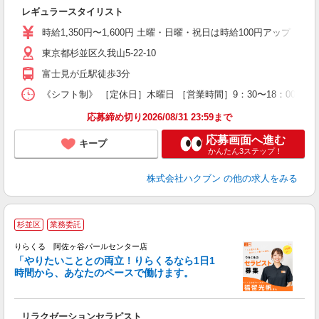
レギュラースタイリスト
時給1,350円〜1,600円 土曜・日曜・祝日は時給100円アップ ※
東京都杉並区久我山5-22-10
富士見が丘駅徒歩3分
《シフト制》 ［定休日］木曜日 ［営業時間］9：30〜18：00 ●
応募締め切り2026/08/31 23:59まで
応募画面へ進む
キープ
かんたん3ステップ！
株式会社ハクブン
の他の求人をみる
杉並区
業務委託
りらくる 阿佐ヶ谷パールセンター店
「やりたいこととの両立！りらくるなら1日1
時間から、あなたのペースで働けます。
日
リラクゼーションセラピスト