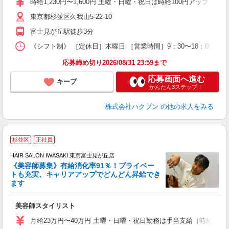
時給1,230円〜1,600円 土曜・日曜・祝日は時給100円アップ ※
東京都杉並区久我山5-22-10
富士見が丘駅徒歩3分
《シフト制》 ［定休日］木曜日 ［営業時間］9：30〜18：00 【
応募締め切り2026/08/31 23:59まで
応募画面へ進む
キープ
かんたん3ステップ！
株式会社ハクブン
の他の求人をみる
杉並区
正社員
HAIR SALON IWASAKI 東京富士見が丘店
《美容師募集》有給消化率91％！プライベー
トも充実、キャリアアップでどんどん昇給でき
択
ます
昇
美容師スタイリスト
月給23万円〜40万円 土曜・日曜・祝日勤務は手当支給（時給換算1