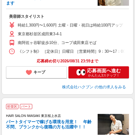
ます
未
美容師スタイリスト
時給1,300円〜1,600円 土曜・日曜・祝日は時給100円アップ ※
東京都杉並区成田東3-4-1
南阿佐ヶ谷駅徒歩10分、コープ成田東店そば
《シフト制》 ［定休日］日曜日 ［営業時間］9：30〜17：00 【
応募締め切り2026/08/31 23:59まで
応募画面へ進む
キープ
かんたん3ステップ！
株式会社ハクブン
の他の求人をみる
杉並区
パート
シ
HAIR SALON IWASAKI 東京桜上水店
パートタイマーで稼げる環境を用意！ 年齢
で
不問、ブランクから復職の方も活躍中！！
昇