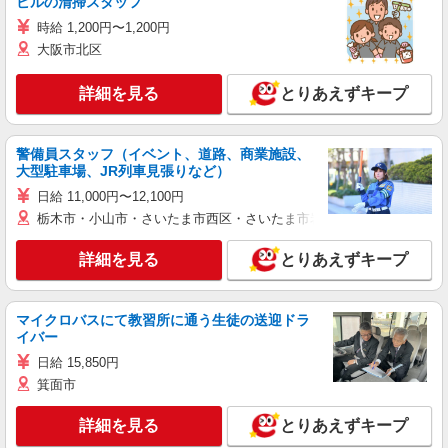
ビルの清掃スタッフ
時給 1,200円〜1,200円
大阪市北区
詳細を見る
とりあえずキープ
警備員スタッフ（イベント、道路、商業施設、
大型駐車場、JR列車見張りなど）
日給 11,000円〜12,100円
栃木市・小山市・さいたま市西区・さいたま市岩槻区・久喜市・蓮田
詳細を見る
とりあえずキープ
マイクロバスにて教習所に通う生徒の送迎ドラ
イバー
日給 15,850円
箕面市
詳細を見る
とりあえずキープ