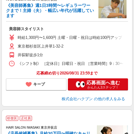
《美容師募集》週1日3時間〜レギュラーワー
クまで！主婦（夫）・幅広い年代が活躍してい
ます
未
美容師スタイリスト
時給1,300円〜1,600円 土曜・日曜・祝日は時給100円アップ ※
東京都杉並区上井草1-32-2
井荻駅徒歩1分
《シフト制》 ［定休日］日曜日・祝日 ［営業時間］9：30〜17：0
応募締め切り2026/08/31 23:59まで
応募画面へ進む
キープ
かんたん3ステップ！
株式会社ハクブン
の他の求人をみる
杉並区
正社員
ボ
HAIR SALON IWASAKI 東京井荻店
《店長候補募集》月給30万円〜明確なキャリ