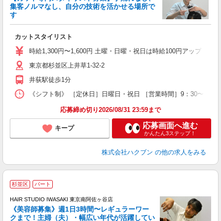
集客ノルマなし、自分の技術を活かせる場所で
る
す
未
カットスタイリスト
時給1,300円〜1,600円 土曜・日曜・祝日は時給100円アップ ※
東京都杉並区上井草1-32-2
井荻駅徒歩1分
《シフト制》 ［定休日］日曜日・祝日 ［営業時間］9：30〜17：0
応募締め切り2026/08/31 23:59まで
応募画面へ進む
キープ
かんたん3ステップ！
株式会社ハクブン
の他の求人をみる
杉並区
パート
す
HAIR STUDIO IWASAKI 東京南阿佐ヶ谷店
《美容師募集》週1日3時間〜レギュラーワー
クまで！主婦（夫）・幅広い年代が活躍してい