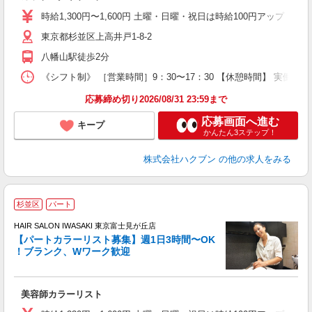
時給1,300円〜1,600円 土曜・日曜・祝日は時給100円アップ ※
東京都杉並区上高井戸1-8-2
八幡山駅徒歩2分
《シフト制》 ［営業時間］9：30〜17：30 【休憩時間】 実働6
応募締め切り2026/08/31 23:59まで
応募画面へ進む
キープ
かんたん3ステップ！
株式会社ハクブン
の他の求人をみる
杉並区
パート
HAIR SALON IWASAKI 東京富士見が丘店
【パートカラーリスト募集】週1日3時間〜OK
！ブランク、Wワーク歓迎
う
未
美容師カラーリスト