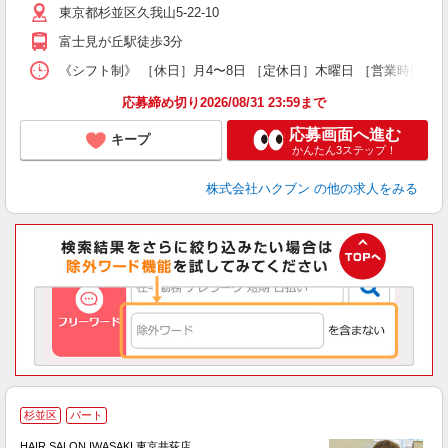
東京都杉並区久我山5-22-10
富士見が丘駅徒歩3分
《シフト制》 ［休日］月4〜8日 ［定休日］木曜日 ［営業時間］9
応募締め切り2026/08/31 23:59まで
応募画面へ進む
キープ
かんたん3ステップ！
株式会社ハクブン
の他の求人をみる
杉並区
パート
す
HAIR SALON IWASAKI 東京井荻店