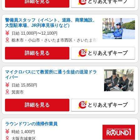
詳細を見る
とりあえずキープ
警備員スタッフ（イベント、道路、商業施設、
大型駐車場、JR列車見張りなど）
日給 11,000円〜12,100円
栃木市・小山市・さいたま市西区・さいたま市岩槻区・久喜市・蓮田
詳細を見る
とりあえずキープ
マイクロバスにて教習所に通う生徒の送迎ドラ
イバー
日給 15,850円
箕面市
詳細を見る
とりあえずキープ
ラウンドワンの清掃作業員
時給 1,400円
大阪市城東区