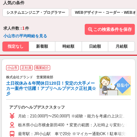
人気の条件
システムエンジニア・プログラマー
WEBデザイナー・コーダー・WEB
求人件数 :
1
件
この検索条件を保存
小山市の平均時給を見る
指定なし
新着順
時給順
日給順
月給順
■
小山市
正社員
職業紹介
株式会社グランド 営業開発部
土日祝休み＆年間休日120日！安定の大手メー
カー案件で活躍！アプリヘルプデスク正社員☆
あ
彡
職
あ
アプリのヘルプデスクスタッフ
な
り
月給：210,000円〜250,000円 ※経験・能力を考慮の上決定
栃木県小山市横倉新田400 ＊変更の範囲：入社時より変動なし
最寄駅：JR小山駅 車で20分 ※マイカー通勤OK！駐車場完備◎