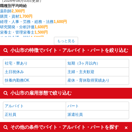
（2026年08月03日更新）
職種別平均時給
薬剤師
2,300円
購買・資材
1,700円
経理・人事・労務・総務・法務
1,600円
研究開発・分析評価
1,600円
栄養士・管理栄養士
1,500円
その他介護・福祉
1,500円
もっと見る
配送・配達ドライバー
1,500円
その他オフィスワーク・事務
1,483円
小山市の特徴でバイト・アルバイト・パートを絞り込む
板金・塗装・溶接
1,475円
看護師・保健師・看護助手・助産師
1,454円
社宅・寮あり
短期（3ヶ月以内）
小山市の他の職種の平均時給を見る
土日祝休み
主婦・主夫歓迎
扶養内勤務OK
産休・育休取得実績あり
小山市の雇用形態で絞り込む
アルバイト
パート
正社員
派遣社員
その他の条件でバイト・アルバイト・パートを探す