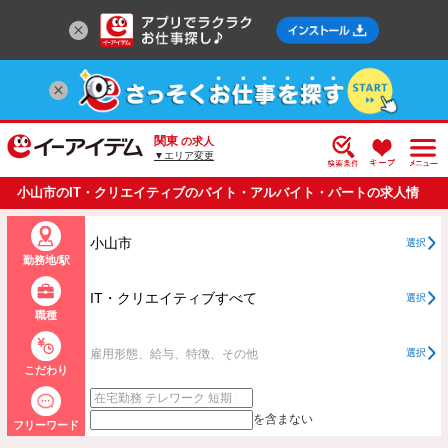
関東
の求人
▼エリア変更
小山市のIT・クリエイティブのバイト・アルバイト・パートの求人情
報一覧
小山市
選択
勤務地/駅
IT・クリエイティブすべて
選択
職種
雇用形態、給与、特徴、その他
選択
こだわり
を含まない
フリーワード