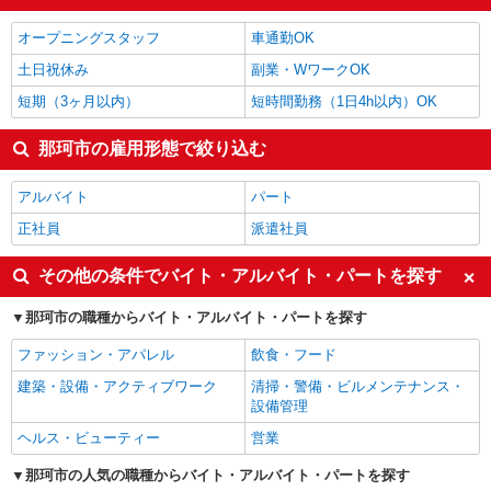
保育士・保育補助
1,400円
製造・組立・加工
1,396円
オープニングスタッフ
車通勤OK
那珂市の他の職種の平均時給を見る
土日祝休み
副業・WワークOK
短期（3ヶ月以内）
短時間勤務（1日4h以内）OK
那珂市の雇用形態で絞り込む
アルバイト
パート
正社員
派遣社員
その他の条件でバイト・アルバイト・パートを探す
那珂市の職種からバイト・アルバイト・パートを探す
ファッション・アパレル
飲食・フード
建築・設備・アクティブワーク
清掃・警備・ビルメンテナンス・
設備管理
ヘルス・ビューティー
営業
那珂市の人気の職種からバイト・アルバイト・パートを探す