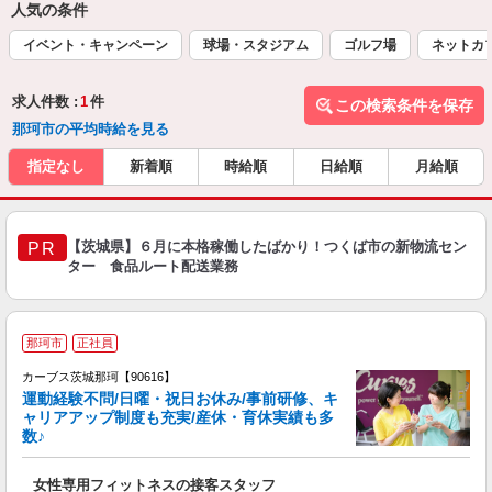
人気の条件
イベント・キャンペーン
球場・スタジアム
ゴルフ場
ネットカ
求人件数 :
1
件
この検索条件を保存
那珂市の平均時給を見る
指定なし
新着順
時給順
日給順
月給順
【茨城県】６月に本格稼働したばかり！つくば市の新物流セン
PR
ター 食品ルート配送業務
那珂市
正社員
カーブス茨城那珂【90616】
運動経験不問/日曜・祝日お休み/事前研修、キ
ャリアアップ制度も充実/産休・育休実績も多
数♪
て
女性専用フィットネスの接客スタッフ
ボ