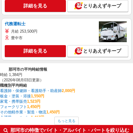
詳細を見る
とりあえずキープ
代務運転士
月給 253,500円
豊中市
詳細を見る
とりあえずキープ
那珂市の平均時給情報
時給 1,384円
（2026年08月03日更新）
職種別平均時給
看護師・保健師・看護助手・助産師
2,000円
板金・塗装・溶接
1,550円
家電・携帯販売
1,523円
フォークリフト
1,450円
その他軽作業・製造・物流
1,450円
介護職・ヘルパー
1,417円
もっと見る
入出庫・商品管理・検品・検査
1,403円
受付・秘書
1,400円
那珂市の特徴でバイト・アルバイト・パートを絞り込む