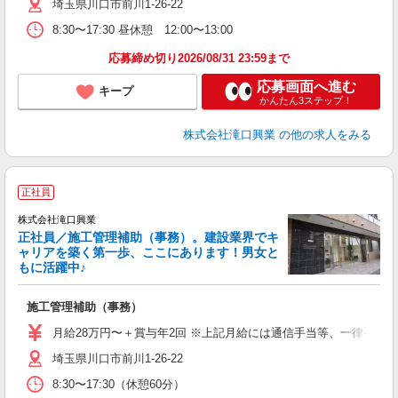
埼玉県川口市前川1-26-22
8:30〜17:30 昼休憩 12:00〜13:00
応募締め切り2026/08/31 23:59まで
応募画面へ進む
キープ
かんたん3ステップ！
株式会社滝口興業
の他の求人をみる
正社員
株式会社滝口興業
正社員／施工管理補助（事務）。建設業界でキ
ャリアを築く第一歩、ここにあります！男女と
もに活躍中♪
し
施工管理補助（事務）
ボ
月給28万円〜＋賞与年2回 ※上記月給には通信手当等、一律手当
埼玉県川口市前川1-26-22
8:30〜17:30（休憩60分）