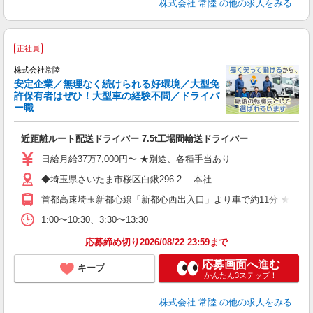
株式会社 常陸
の他の求人をみる
正社員
株式会社常陸
安定企業／無理なく続けられる好環境／大型免
許保有者はぜひ！大型車の経験不問／ドライバ
ー職
・
近距離ルート配送ドライバー 7.5t工場間輸送ドライバー
入
夫
日給月給37万7,000円〜 ★別途、各種手当あり
以
◆埼玉県さいたま市桜区白鍬296-2 本社
通
首都高速埼玉新都心線「新都心西出入口」より車で約11分 ★マイ
服
1:00〜10:30、3:30〜13:30
応募締め切り2026/08/22 23:59まで
応募画面へ進む
キープ
かんたん3ステップ！
株式会社 常陸
の他の求人をみる