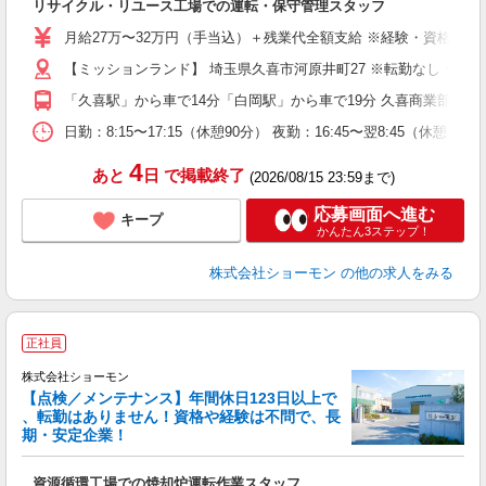
リサイクル・リユース工場での運転・保守管理スタッフ
第
禁
月給27万〜32万円（手当込）＋残業代全額支給 ※経験・資格・能力
【ミッションランド】 埼玉県久喜市河原井町27 ※転勤なし ★
制
「久喜駅」から車で14分「白岡駅」から車で19分 久喜商業部工
日勤：8:15〜17:15（休憩90分） 夜勤：16:45〜翌8:
4
あと
日
で掲載終了
(2026/08/15 23:59まで)
応募画面へ進む
キープ
かんたん3ステップ！
株式会社ショーモン
の他の求人をみる
正社員
株式会社ショーモン
【点検／メンテナンス】年間休日123日以上で
、転勤はありません！資格や経験は不問で、長
期・安定企業！
「
資源循環工場での焼却炉運転作業スタッフ