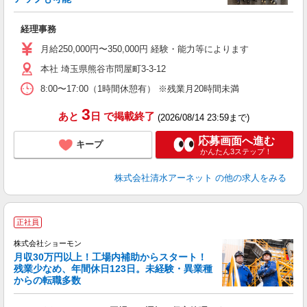
験
経理事務
入
昇
月給250,000円〜350,000円 経験・能力等によります
車
通
本社 埼玉県熊谷市問屋町3-3-12
8:00〜17:00（1時間休憩有） ※残業月20時間未満
3
あと
日
で掲載終了
(2026/08/14 23:59まで)
応募画面へ進む
キープ
かんたん3ステップ！
株式会社清水アーネット
の他の求人をみる
正社員
株式会社ショーモン
年
月収30万円以上！工場内補助からスタート！
残業少なめ、年間休日123日。未経験・異業種
からの転職多数
と
入