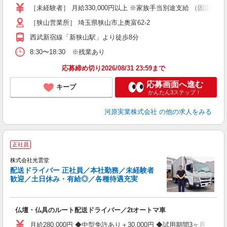
車
［未経験者］ 月給330,000円以上 ※家族手当別途支給 （固定残業
［狭山営業所］ 埼玉県狭山市上奥富62-2
西武新宿線「新狭山駅」より徒歩8分
8:30〜18:30 ※残業あり
応募締め切り2026/08/31 23:59まで
応募画面へ進む
キープ
かんたん3ステップ！
河原実業株式会社
の他の求人をみる
正社員
設
株式会社光雲堂
配送ドライバー 正社員／本社勤務／未経験者
歓迎／土日休み・有給◎／各種待遇充実
安
仏壇・仏具のルート配送ドライバー／2tオートマ車
未
土
月給280,000円 ◆中型免許あり＋30,000円 ◆試用期間3ヶ月（