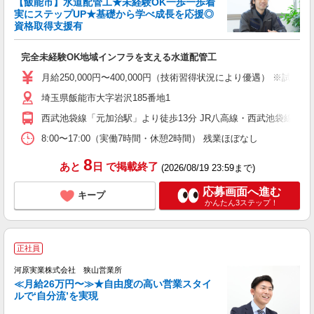
【飯能市】水道配管工★未経験OK一歩一歩着
実にステップUP★基礎から学べ成長を応援◎
資格取得支援有
て
完全未経験OK地域インフラを支える水道配管工
入
卒
月給250,000円〜400,000円（技術習得状況により優遇） ※試
支
埼玉県飯能市大字岩沢185番地1
西武池袋線「元加治駅」より徒歩13分 JR八高線・西武池袋線「
8:00〜17:00（実働7時間・休憩2時間） 残業ほぼなし
8
あと
日
で掲載終了
(2026/08/19 23:59まで)
応募画面へ進む
キープ
かんたん3ステップ！
正社員
河原実業株式会社 狭山営業所
≪月給26万円〜≫★自由度の高い営業スタイ
ルで‘自分流’を実現