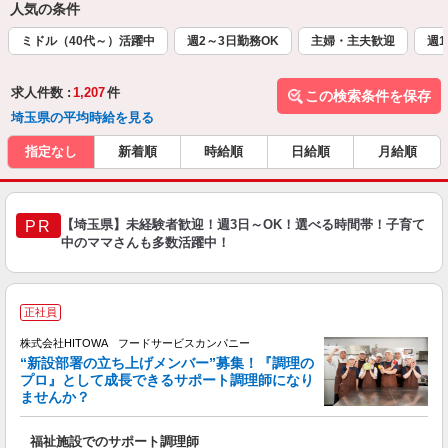
人気の条件
ミドル（40代～）活躍中
週2～3日勤務OK
主婦・主夫歓迎
週1
求人件数 :
1,207
件
この検索条件を保存
埼玉県の平均時給を見る
指定なし
新着順
時給順
日給順
月給順
【埼玉県】未経験者歓迎！週3日～OK！選べる時間帯！子育て
PR
中のママさんも多数活躍中！
正社員
株式会社HITOWA フードサービスカンパニー
“新設部署の立ち上げメンバー”募集！『調理の
プロ』として成長できるサポート調理師になり
ませんか？
す
福祉施設でのサポート調理師
経