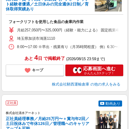
ト経験者優遇／土日休みの完全週休2日制／育
休取得実績あり
ん
フォークリフトを使用した食品の倉庫内作業
ボ
り
月給257,050円〜325,000円（経験・能力による） 固定残業40時
埼玉県加須市鴻茎1110
8:00〜17:00 ※早出・残業有り（月35時間程度） 例）6:30〜18:00、8
4
あと
日
で掲載終了
(2026/08/15 23:59まで)
応募画面へ進む
キープ
かんたん3ステップ！
株式会社騎西運輸倉庫
の他の求人をみる
正社員
動画あり
株式会社清水アーネット
正社員経理事務／月給25万円〜＋賞与年2回／
土日祝休みで年休126日／管理職へのキャリア
アップも可能