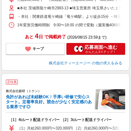
活
通
■本社 茨城県龍ケ崎市2993-13 ■埼玉営業所 埼玉県さいたま市桜区中島
・本社：関東鉄道竜ケ崎線「竜ケ崎駅」より徒歩15分 ・埼玉営業
り
1年変形労働時間制 9:00〜18:00 の間で変動（週実働40時間）
4
あと
日
で掲載終了
(2026/08/15 23:59まで)
応募画面へ進む
キープ
かんたん3ステップ！
株式会社ティーエージー
の他の求人をみる
正社員
株式会社鍍研（トケン）
を
免許があれば未経験OK！手厚い研修で安心ス
タート。定着率良好。競合が少なく安定感のあ
る業界です◎
し
［1］4tルート配送ドライバー ［2］3tルート配送ドライバー
未
［1］月給260,000円〜320,000円 ［2］月給260,000円〜320,0