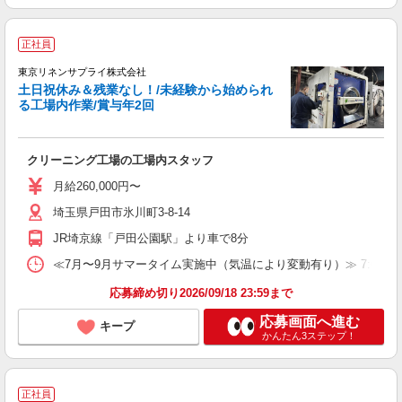
正社員
東京リネンサプライ株式会社
土日祝休み＆残業なし！/未経験から始められ
る工場内作業/賞与年2回
待
クリーニング工場の工場内スタッフ
未
月給260,000円〜
埼玉県戸田市氷川町3-8-14
JR埼京線「戸田公園駅」より車で8分
≪7月〜9月サマータイム実施中（気温により変動有り）≫ 7:00〜16:0
応募締め切り2026/09/18 23:59まで
応募画面へ進む
キープ
かんたん3ステップ！
正社員
賞