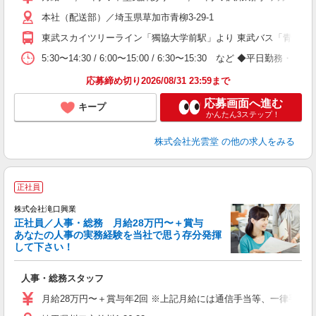
本社（配送部）／埼玉県草加市青柳3-29-1
社
東武スカイツリーライン「獨協大学前駅」より 東武バス「青柳」バ
5:30〜14:30 / 6:00〜15:00 / 6:30〜15:30 など ◆平日勤
応募締め切り2026/08/31 23:59まで
応募画面へ進む
キープ
かんたん3ステップ！
株式会社光雲堂
の他の求人をみる
正社員
株式会社滝口興業
正社員／人事・総務 月給28万円〜＋賞与
あなたの人事の実務経験を当社で思う存分発揮
して下さい！
躍
人事・総務スタッフ
ボ
月給28万円〜＋賞与年2回 ※上記月給には通信手当等、一律手当