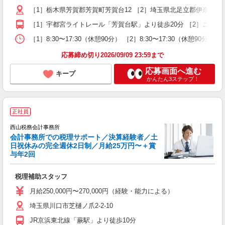
［1］栃木県芳賀郡芳賀町芳賀台12 ［2］埼玉県北足立郡伊奈町小室
［1］宇都宮ライトレール「芳賀台駅」より徒歩20分 ［2］ニュ
［1］8:30〜17:30（休憩90分） ［2］8:30〜17:30（休憩90分）
応募締め切り2026/09/09 23:59まで
応募画面へ進む
キープ
かんたん3ステップ！
正社員
西山税務会計事務所
会計事務所での税理サポート／決算経験者／土
日祝休みの完全週休2日制／月給25万円〜＋賞
与年2回
て
年
税理補助スタッフ
経
月給250,000円〜270,000円（経験・能力による）
埼玉県川口市芝樋ノ爪2-2-10
JR京浜東北線「蕨駅」より徒歩10分