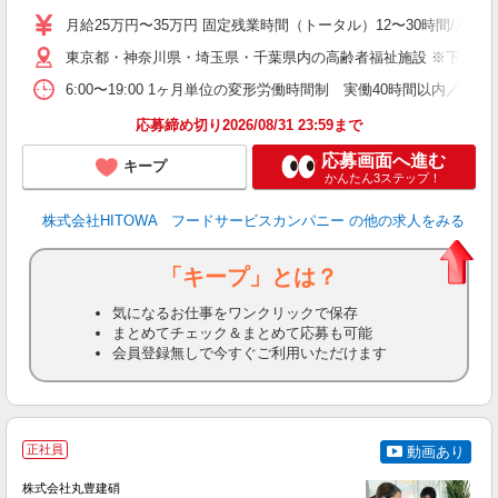
活
月給25万円〜35万円 固定残業時間（トータル）12〜30時間/月 固
K
東京都・神奈川県・埼玉県・千葉県内の高齢者福祉施設 ※下記4
典
6:00〜19:00 1ヶ月単位の変形労働時間制 実働40時間以内／週平均 
応募締め切り2026/08/31 23:59まで
応募画面へ進む
キープ
かんたん3ステップ！
株式会社HITOWA フードサービスカンパニー
の他の求人をみる
「キープ」とは？
気になるお仕事をワンクリックで保存
まとめてチェック＆まとめて応募も可能
会員登録無しで今すぐご利用いただけます
正社員
動画あり
株式会社丸豊建硝