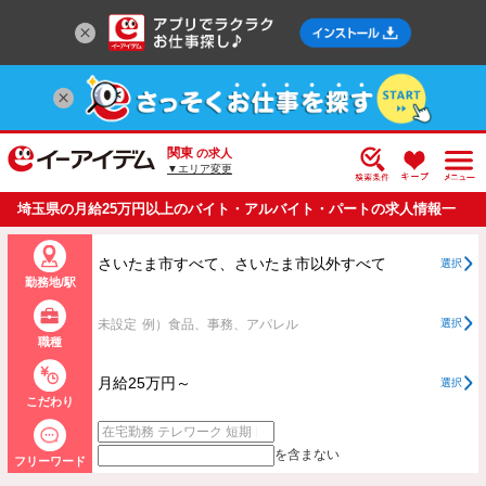
関東
の求人
▼エリア変更
埼玉県の月給25万円以上のバイト・アルバイト・パートの求人情報一
覧
さいたま市すべて、さいたま市以外すべて
選択
勤務地/駅
未設定
例）食品、事務、アパレル
選択
職種
月給25万円～
選択
こだわり
を含まない
フリーワード