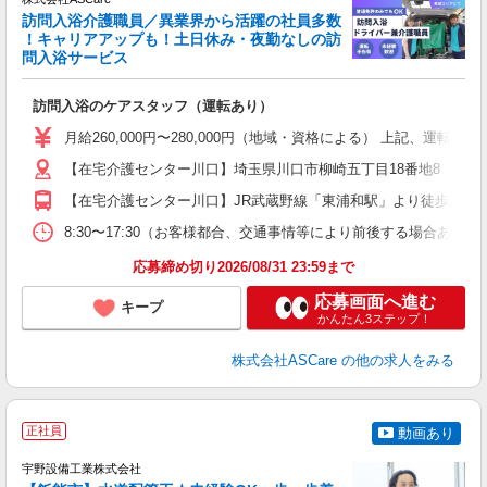
訪問入浴介護職員／異業界から活躍の社員多数
！キャリアアップも！土日休み・夜勤なしの訪
業
問入浴サービス
ま
訪問入浴のケアスタッフ（運転あり）
入
格
月給260,000円〜280,000円（地域・資格による） 上記、運転
週
【在宅介護センター川口】埼玉県川口市柳崎五丁目18番地8 サンフ
り
【在宅介護センター川口】JR武蔵野線「東浦和駅」より徒歩7分 
8:30〜17:30（お客様都合、交通事情等により前後する場合あり）
応募締め切り2026/08/31 23:59まで
応募画面へ進む
キープ
かんたん3ステップ！
株式会社ASCare
の他の求人をみる
正社員
動画あり
宇野設備工業株式会社