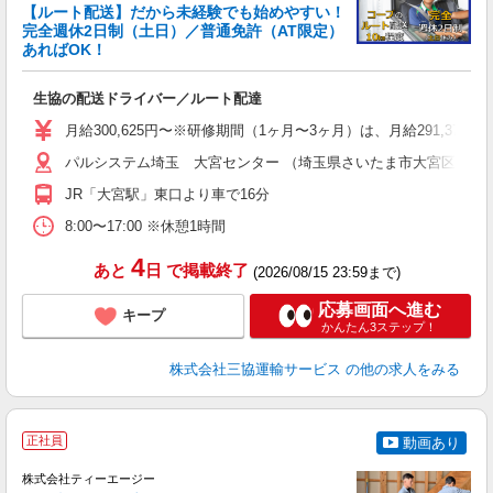
【ルート配送】だから未経験でも始めやすい！
完全週休2日制（土日）／普通免許（AT限定）
あればOK！
持
職
生協の配送ドライバー／ルート配達
り
バ
月給300,625円〜※研修期間（1ヶ月〜3ヶ月）は、月給291,375円
パルシステム埼玉 大宮センター （埼玉県さいたま市大宮区堀の内町
得
JR「大宮駅」東口より車で16分
8:00〜17:00 ※休憩1時間
4
あと
日
で掲載終了
(2026/08/15 23:59まで)
応募画面へ進む
キープ
かんたん3ステップ！
株式会社三協運輸サービス
の他の求人をみる
正社員
動画あり
株式会社ティーエージー