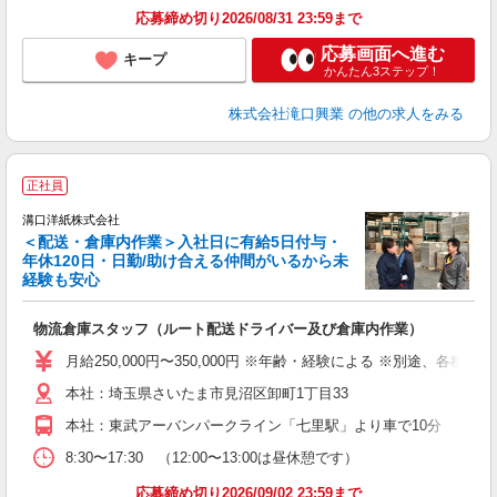
応募締め切り2026/08/31 23:59まで
応募画面へ進む
キープ
かんたん3ステップ！
株式会社滝口興業
の他の求人をみる
正社員
溝口洋紙株式会社
＜配送・倉庫内作業＞入社日に有給5日付与・
年休120日・日勤/助け合える仲間がいるから未
経験も安心
し
物流倉庫スタッフ（ルート配送ドライバー及び倉庫内作業）
ボ
月給250,000円〜350,000円 ※年齢・経験による ※別途、
本社：埼玉県さいたま市見沼区卸町1丁目33
本社：東武アーバンパークライン「七里駅」より車で10分
8:30〜17:30 （12:00〜13:00は昼休憩です）
応募締め切り2026/09/02 23:59まで