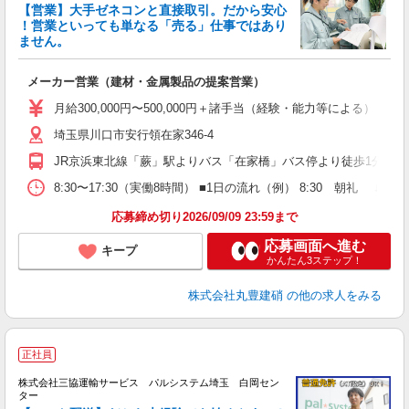
【営業】大手ゼネコンと直接取引。だから安心
！営業といっても単なる「売る」仕事ではあり
ません。
イ
メーカー営業（建材・金属製品の提案営業）
高
夕
月給300,000円〜500,000円＋諸手当（経験・能力等
形
埼玉県川口市安行領在家346-4
JR京浜東北線「蕨」駅よりバス「在家橋」バス停より徒歩1分
8:30〜17:30（実働8時間） ■1日の流れ（例） 8:30 朝礼 ↓ 9
応募締め切り2026/09/09 23:59まで
応募画面へ進む
キープ
かんたん3ステップ！
株式会社丸豊建硝
の他の求人をみる
正社員
株式会社三協運輸サービス パルシステム埼玉 白岡セン
ター