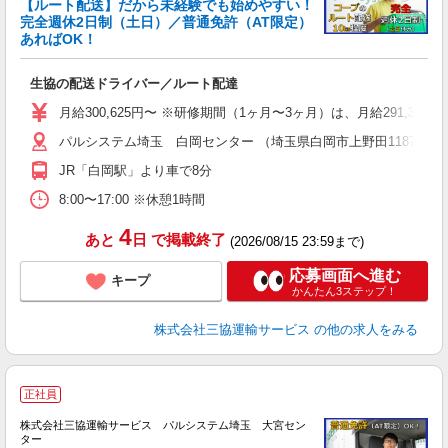
【ルート配送】だから未経験でも始めやすい！
完全週休2日制（土日）／普通免許（AT限定）
あればOK！
験
職
生協の配送ドライバー／ルート配達
り
バ
月給300,625円〜 ※研修期間（1ヶ月〜3ヶ月）は、月給291,375円
パルシステム埼玉 白岡センター （埼玉県白岡市上野田1187-1）
得
JR「白岡駅」より車で8分
8:00〜17:00 ※休憩1時間
4
あと
日
で掲載終了
(2026/08/15 23:59まで)
応募画面へ進む
キープ
かんたん3ステップ！
株式会社三協運輸サービス
の他の求人をみる
正社員
株式会社三協運輸サービス パルシステム埼玉 大宮セン
ター