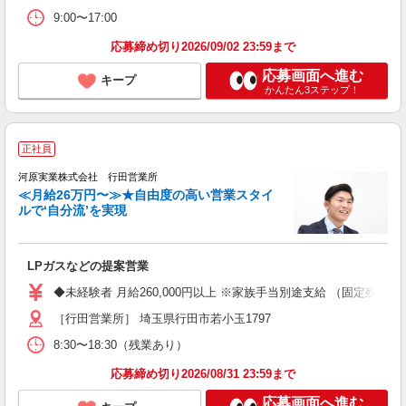
9:00〜17:00
応募締め切り2026/09/02 23:59まで
応募画面へ進む
キープ
かんたん3ステップ！
正社員
河原実業株式会社 行田営業所
≪月給26万円〜≫★自由度の高い営業スタイ
ルで‘自分流’を実現
ラ
LPガスなどの提案営業
ボ
◆未経験者 月給260,000円以上 ※家族手当別途支給 （固定残業
種
［行田営業所］ 埼玉県行田市若小玉1797
8:30〜18:30（残業あり）
応募締め切り2026/08/31 23:59まで
応募画面へ進む