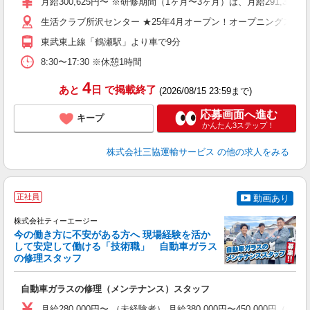
月給300,625円〜 ※研修期間（1ヶ月〜3ヶ月）は、月給291,375円
バ
生活クラブ所沢センター ★25年4月オープン！オープニングスタッ
得
東武東上線「鶴瀬駅」より車で9分
8:30〜17:30 ※休憩1時間
4
あと
日
で掲載終了
(2026/08/15 23:59まで)
応募画面へ進む
キープ
かんたん3ステップ！
株式会社三協運輸サービス
の他の求人をみる
正社員
動画あり
株式会社ティーエージー
今の働き方に不安がある方へ 現場経験を活か
して安定して働ける「技術職」 自動車ガラス
の修理スタッフ
を
自動車ガラスの修理（メンテナンス）スタッフ
学
月給280,000円〜 （未経験者） 月給380,000円〜450,000円（