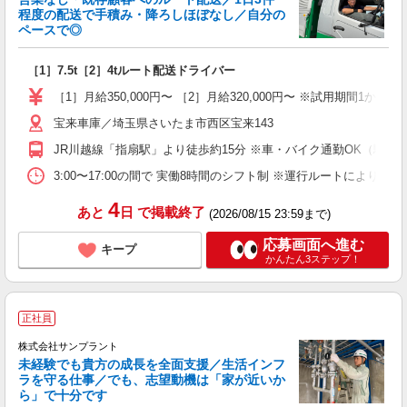
程度の配送で手積み・降ろしほぼなし／自分の
ペースで◎
性
［1］7.5t［2］4tルート配送ドライバー
未
婦
［1］月給350,000円〜 ［2］月給320,000円〜 ※試用期間1か月有
ー
宝来車庫／埼玉県さいたま市西区宝来143
イ
JR川越線「指扇駅」より徒歩約15分 ※車・バイク通勤OK（駐車
与
3:00〜17:00の間で 実働8時間のシフト制 ※運行ルートにより
4
あと
日
で掲載終了
(2026/08/15 23:59まで)
応募画面へ進む
キープ
かんたん3ステップ！
正社員
株式会社サンプラント
未経験でも貴方の成長を全面支援／生活インフ
ラを守る仕事／でも、志望動機は「家が近いか
ら」で十分です