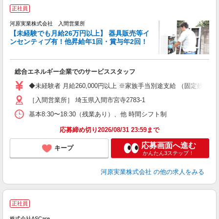
2
正社員
河原実業株式会社 入間営業所
【未経験でも月給26万円以上】 器具販売等イ
ンセンティブ有！他昇給年1回・賞与年2回！
ッ
ボ
総合エネルギー企業でのサービススタッフ
種
◆未経験者 月給260,000円以上 ※家族手当別途支給 （固定残業
［入間営業所］ 埼玉県入間市宮寺2783-1
基本8:30〜18:30（残業あり）、他 時間シフト制
応募締め切り2026/08/31 23:59まで
応募画面へ進む
キープ
かんたん3ステップ！
河原実業株式会社
の他の求人をみる
ア
正社員
リ
れ
株式会社ASCare