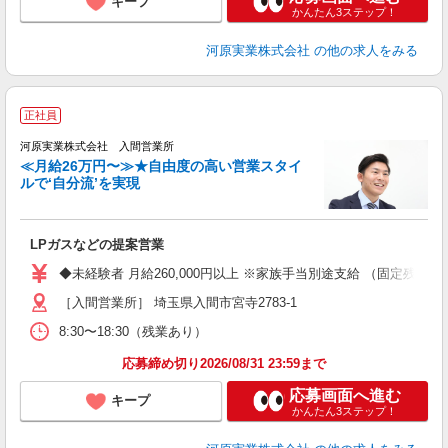
キープ
かんたん3ステップ！
河原実業株式会社
の他の求人をみる
正社員
河原実業株式会社 入間営業所
≪月給26万円〜≫★自由度の高い営業スタイ
ルで‘自分流’を実現
ラ
LPガスなどの提案営業
ボ
◆未経験者 月給260,000円以上 ※家族手当別途支給 （固定残業
種
［入間営業所］ 埼玉県入間市宮寺2783-1
8:30〜18:30（残業あり）
応募締め切り2026/08/31 23:59まで
応募画面へ進む
キープ
かんたん3ステップ！