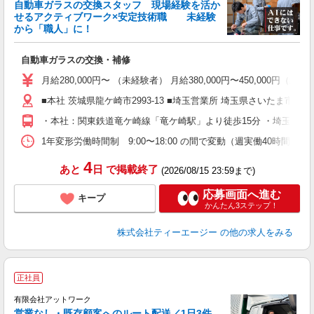
自動車ガラスの交換スタッフ 現場経験を活か
せるアクティブワーク×安定技術職 未経験
から「職人」に！
知
自動車ガラスの交換・補修
学
月給280,000円〜 （未経験者） 月給380,000円〜450,000円（
活
通
■本社 茨城県龍ケ崎市2993-13 ■埼玉営業所 埼玉県さいたま市桜区中島
・本社：関東鉄道竜ケ崎線「竜ケ崎駅」より徒歩15分 ・埼玉営業
り
1年変形労働時間制 9:00〜18:00 の間で変動（週実働40時間）
4
あと
日
で掲載終了
(2026/08/15 23:59まで)
応募画面へ進む
キープ
かんたん3ステップ！
株式会社ティーエージー
の他の求人をみる
正社員
有限会社アットワーク
営業なし・既存顧客へのルート配送／1日3件