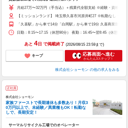
入
第
月給27万〜32万円（手当込）＋残業代全額支給 ※経験・資格・能力
車
【ミッションランド】 埼玉県久喜市河原井町27 ※転勤なし ★
制
「久喜駅」から車で14分「白岡駅」から車で19分 久喜商業部工
日勤：8:15〜17:15（休憩90分） 夜勤：16:45〜翌8:
4
あと
日
で掲載終了
(2026/08/15 23:59まで)
応募画面へ進む
キープ
かんたん3ステップ！
株式会社ショーモン
の他の求人をみる
正社員
株式会社ショーモン
家族ファーストで長期連休も多数あり！月収3
0万円以上で、未経験／異業種もOK！転勤な
しで、長期安定！
◎
切
サーマルリサイクル工場でのオペレーター
入