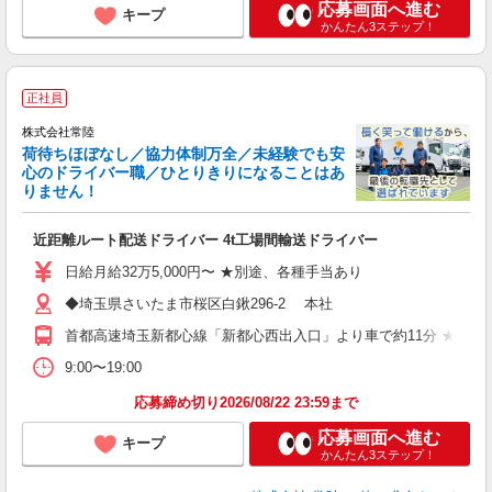
応募画面へ進む
キープ
かんたん3ステップ！
正社員
株式会社常陸
荷待ちほぼなし／協力体制万全／未経験でも安
心のドライバー職／ひとりきりになることはあ
りません！
に
近距離ルート配送ドライバー 4t工場間輸送ドライバー
入
夫
日給月給32万5,000円〜 ★別途、各種手当あり
以
◆埼玉県さいたま市桜区白鍬296-2 本社
通
首都高速埼玉新都心線「新都心西出入口」より車で約11分 ★マイ
服
9:00〜19:00
応募締め切り2026/08/22 23:59まで
応募画面へ進む
キープ
かんたん3ステップ！