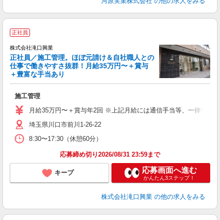
河原実業株式会社
の他の求人をみる
正社員
株式会社滝口興業
正社員／施工管理。ほぼ元請け＆自社職人との
仕事で働きやすさ抜群！月給35万円〜＋賞与
＋豊富な手当あり
の
施工管理
ボ
月給35万円〜＋賞与年2回 ※上記月給には通信手当等、一律手当
埼玉県川口市前川1-26-22
8:30〜17:30（休憩60分）
応募締め切り2026/08/31 23:59まで
応募画面へ進む
キープ
かんたん3ステップ！
株式会社滝口興業
の他の求人をみる