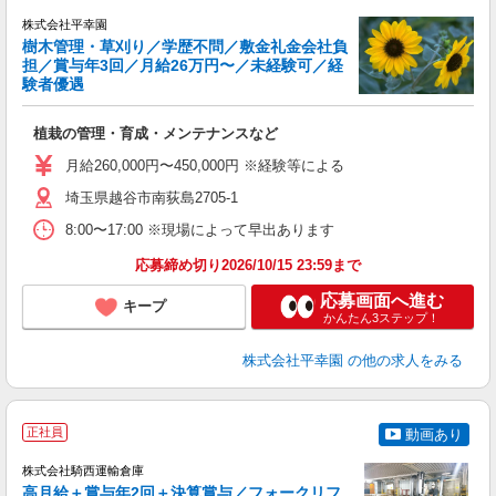
株式会社平幸園
樹木管理・草刈り／学歴不問／敷金礼金会社負
担／賞与年3回／月給26万円〜／未経験可／経
験者優遇
で
入
植栽の管理・育成・メンテナンスなど
者
勤
月給260,000円〜450,000円 ※経験等による
研
埼玉県越谷市南荻島2705-1
8:00〜17:00 ※現場によって早出あります
応募締め切り2026/10/15 23:59まで
応募画面へ進む
キープ
かんたん3ステップ！
株式会社平幸園
の他の求人をみる
正社員
動画あり
て
株式会社騎西運輸倉庫
高月給＋賞与年2回＋決算賞与／フォークリフ