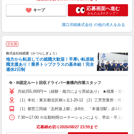
応募画面へ進む
キープ
かんたん3ステップ！
溝口洋紙株式会社
の他の求人をみる
少
正社員
で
株式会社桂紙業（かつらしぎょう）
ス
地方から転居しての就職大歓迎！手厚い転居就
職支援あり！業界トップクラスの基本給！完全
週休2日制
5
4t・8t固定ルート回収ドライバー兼構内作業スタッフ
ボ
月給255,000円〜（経験・能力により昇給あり） ★残業・皆勤手当別
［1］本社：東京都北区桐ヶ丘1-20-12 ［2］三芳営業所：埼玉県
［1］都営三田線「志村坂上駅」歩8分、「本蓮沼駅」歩14分 ［2
7:30〜17:00 ※出勤時間ローテーションにより、早出・早上がり
応募締め切り2026/08/27 23:59まで