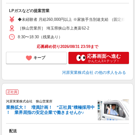
ラ
LPガスなどの提案営業
ボ
◆未経験者 月給260,000円以上 ※家族手当別途支給 （固定残業
種
［狭山営業所］ 埼玉県狭山市上奥富62-2
8:30〜18:30（残業あり）
応募締め切り2026/08/31 23:59まで
応募画面へ進む
キープ
かんたん3ステップ！
河原実業株式会社
の他の求人をみる
正社員
河原実業株式会社 狭山営業所
業務拡大！ 増員計画！ “正社員”積極採用中
！ 業界屈指の安定企業で働きませんか♪
き
配送