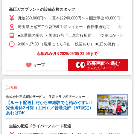
限
高圧ガスプラントの設備点検スタッフ
入
年
月給280,000円〜 （基本給240,000円〜＋固定手当40,00
K
埼玉県上尾市二ツ宮958-1 ◎マイカー・自転車通勤可 （駐車場
ン
■車通勤の場合 ・国道17号「上尾市役所前」 交差点から約4分 ・
9:00〜17:30 （現場により早出・残業あり） ■1日の
応募締め切り2026/09/05 23:59まで
応募画面へ進む
キープ
かんたん3ステップ！
正社員
株式会社三協運輸サービス 生活クラブ所沢センター
【ルート配送】だから未経験でも始めやすい！
完全週休2日制（土日）／普通免許（AT限定）
あればOK！
マ
生協の配送ドライバー／ルート配達
職
り