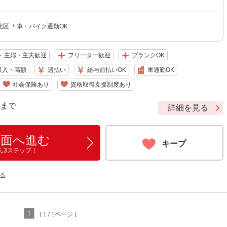
区 ＊車・バイク通勤OK
主婦・主夫歓迎
フリーター歓迎
ブランクOK
収入・高額
週払い
給与前払いOK
車通勤OK
社会保険あり
資格取得支援制度あり
9 まで
詳細を見る
画面へ進む
キープ
ん3ステップ！
る
1
( 1 / 1ページ )