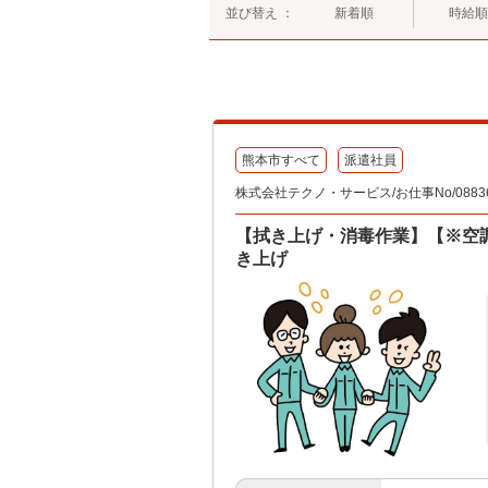
並び替え ：
新着順
時給順
熊本市すべて
派遣社員
株式会社テクノ・サービス/お仕事No/08836
【拭き上げ・消毒作業】【※空調
き上げ