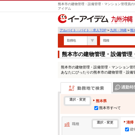
熊本市の建物管理・設備管理・マンション管理員の求
アイデム
九州・沖縄
アルバイト・バイト・求人TOP
>
九州・沖縄
>
熊
勤務地
職種
熊本市の建物管理・設備管理
人情報一覧
熊本市の建物管理・設備管理・マンション管
あなたにぴったりの熊本市の建物管理・設備
勤務地で検索
通勤時間・区
選択・変更
熊本県
熊本市すべて
清掃
選択・変更
職種
建