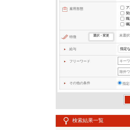
ア
雇用形態
契
職
嘱
未選択
選択・変更
特徴
給与
フリーワード
その他の条件
指定
この
検索結果一覧