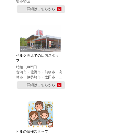
堺市堺区
詳細はこちらから
ベルク各店での店内スタッ
フ
時給 1,065円
古河市・佐野市・前橋市・高
崎市・伊勢崎市・太田市・館
林市・藤岡市・大泉町・さい
詳細はこちらから
たま市北区・川越市・熊谷
市・行田市・秩父市・所沢
市・飯能市・東松山市・坂戸
市・鶴ケ島市・千葉市中央
区・市川市・松戸市・習志野
市・柏市・流山市・八千代
市・足立区・江戸川区・八王
子市・町田市
ビルの清掃スタッフ