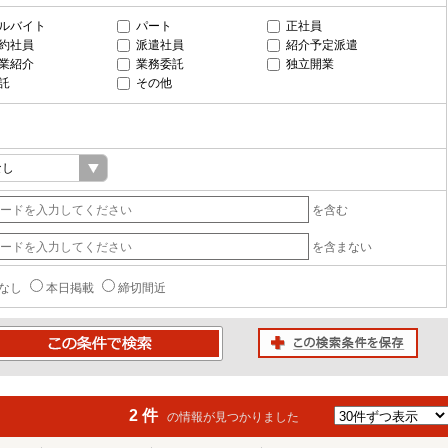
ルバイト
パート
正社員
約社員
派遣社員
紹介予定派遣
業紹介
業務委託
独立開業
託
その他
を含む
を含まない
なし
本日掲載
締切間近
この検索条件を保存
条件で検索
2 件
の情報が見つかりました