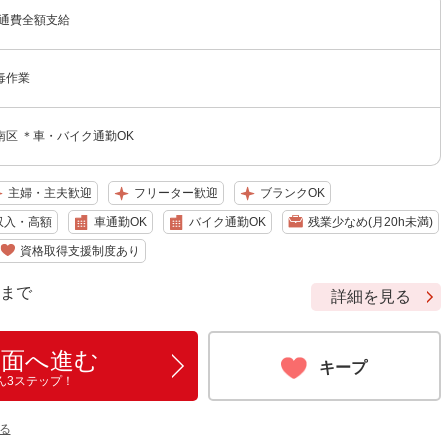
交通費全額支給
毒作業
区 ＊車・バイク通勤OK
主婦・主夫歓迎
フリーター歓迎
ブランクOK
収入・高額
車通勤OK
バイク通勤OK
残業少なめ(月20h未満)
資格取得支援制度あり
9 まで
詳細を見る
画面へ進む
キープ
ん3ステップ！
る