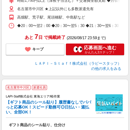
時給1,750円以上（深夜手当含む）＋交通費全額支給 ◆月収例 308,0
迎
名古屋市中川区 ★上記以外にも多数派遣先有
給
期
高畑駅、荒子駅、尾頭橋駅、中島駅など
休
日
◆20：00〜翌2：00 ◆20：30〜翌5：30 ◆21：30〜
タ
7
あと
日
で掲載終了
(2026/08/17 23:59まで)
応募画面へ進む
キープ
かんたん3ステップ！
ＬＡＰＩ－Ｓｔａｆｆ株式会社（ラピースタッフ）
の他の求人をみる
名古屋市中川区
派遣社員
LAPI-Staff株式会社 東海エリア/軽作業
【ギフト商品のシール貼り】履歴書なしでパパ
っと応募OK！スピード勤務可◎日払い・週払
い、全部OK！
入
ギフト商品のシール貼り、仕分け
量