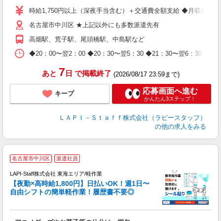
量
時給1,750円以上（深夜手当含む）＋交通費全額支給 ◆月収例 308,0
迎
名古屋市中川区 ★上記以外にも多数派遣先有
給
期
高畑駅、荒子駅、尾頭橋駅、中島駅など
休
日
◆20：00〜翌2：00 ◆20：30〜翌5：30 ◆21：30〜
タ
7
あと
日
で掲載終了
(2026/08/17 23:59まで)
応募画面へ進む
キープ
かんたん3ステップ！
ＬＡＰＩ－Ｓｔａｆｆ株式会社（ラピースタッフ）
の他の求人をみる
名古屋市中川区
派遣社員
時
LAPI-Staff株式会社 東海エリア/軽作業
【夜勤×高時給1,800円】日払いOK！週1日〜
自由シフトの簡単軽作業！履歴書不要◎
く