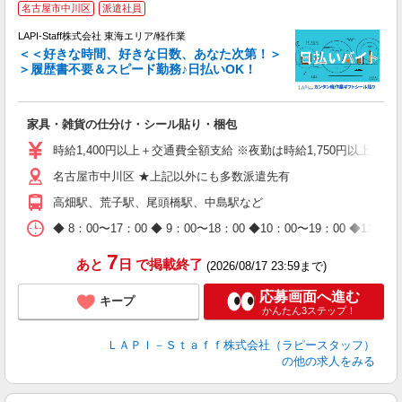
名古屋市中川区
派遣社員
LAPI-Staff株式会社 東海エリア/軽作業
＜＜好きな時間、好きな日数、あなた次第！＞
＞履歴書不要＆スピード勤務♪日払いOK！
者
家具・雑貨の仕分け・シール貼り・梱包
入
量
時給1,400円以上＋交通費全額支給 ※夜勤は時給1,750円以上（深夜手
迎
名古屋市中川区 ★上記以外にも多数派遣先有
給
期
高畑駅、荒子駅、尾頭橋駅、中島駅など
休
日
◆ 8：00〜17：00 ◆ 9：00〜18：00 ◆10：00〜1
タ
7
あと
日
で掲載終了
(2026/08/17 23:59まで)
応募画面へ進む
キープ
かんたん3ステップ！
ＬＡＰＩ－Ｓｔａｆｆ株式会社（ラピースタッフ）
の他の求人をみる