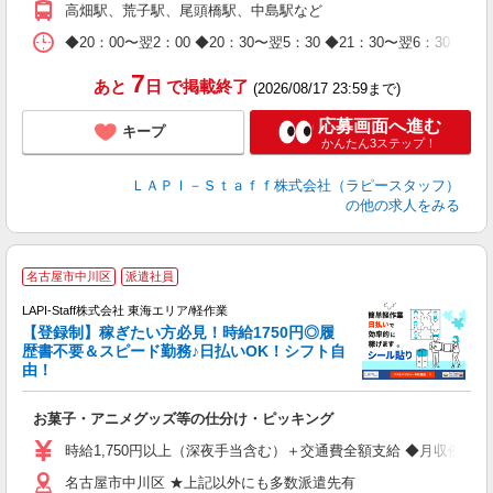
高畑駅、荒子駅、尾頭橋駅、中島駅など
休
日
◆20：00〜翌2：00 ◆20：30〜翌5：30 ◆21：30〜
タ
7
あと
日
で掲載終了
(2026/08/17 23:59まで)
応募画面へ進む
キープ
かんたん3ステップ！
ＬＡＰＩ－Ｓｔａｆｆ株式会社（ラピースタッフ）
の他の求人をみる
名古屋市中川区
派遣社員
LAPI-Staff株式会社 東海エリア/軽作業
【登録制】稼ぎたい方必見！時給1750円◎履
歴書不要＆スピード勤務♪日払いOK！シフト自
由！
と
お菓子・アニメグッズ等の仕分け・ピッキング
入
量
時給1,750円以上（深夜手当含む）＋交通費全額支給 ◆月収例 308,0
迎
名古屋市中川区 ★上記以外にも多数派遣先有
給