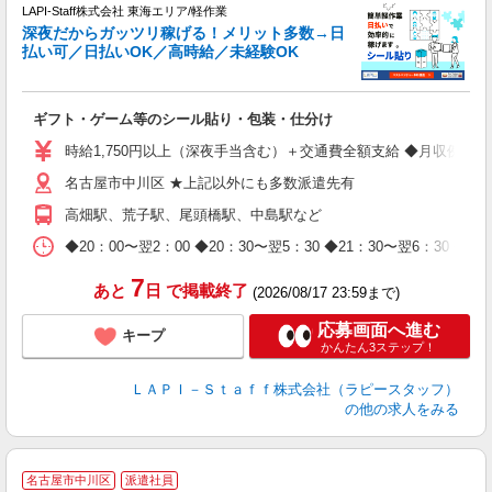
LAPI-Staff株式会社 東海エリア/軽作業
深夜だからガッツリ稼げる！メリット多数→日
払い可／日払いOK／高時給／未経験OK
よ
間
入
ギフト・ゲーム等のシール貼り・包装・仕分け
量
迎
時給1,750円以上（深夜手当含む）＋交通費全額支給 ◆月収例 308,0
給
名古屋市中川区 ★上記以外にも多数派遣先有
期
休
高畑駅、荒子駅、尾頭橋駅、中島駅など
日
タ
◆20：00〜翌2：00 ◆20：30〜翌5：30 ◆21：30〜
7
あと
日
で掲載終了
(2026/08/17 23:59まで)
応募画面へ進む
キープ
かんたん3ステップ！
ＬＡＰＩ－Ｓｔａｆｆ株式会社（ラピースタッフ）
の他の求人をみる
名古屋市中川区
派遣社員