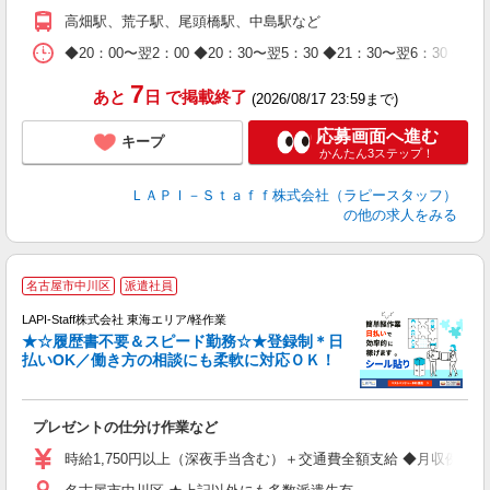
期
高畑駅、荒子駅、尾頭橋駅、中島駅など
休
日
◆20：00〜翌2：00 ◆20：30〜翌5：30 ◆21：30〜
タ
7
あと
日
で掲載終了
(2026/08/17 23:59まで)
応募画面へ進む
キープ
かんたん3ステップ！
ＬＡＰＩ－Ｓｔａｆｆ株式会社（ラピースタッフ）
の他の求人をみる
名古屋市中川区
派遣社員
LAPI-Staff株式会社 東海エリア/軽作業
★☆履歴書不要＆スピード勤務☆★登録制＊日
払いOK／働き方の相談にも柔軟に対応ＯＫ！
ト
プレゼントの仕分け作業など
入
量
時給1,750円以上（深夜手当含む）＋交通費全額支給 ◆月収例 308,0
迎