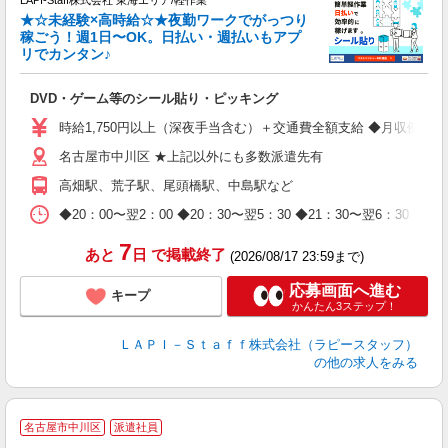
LAPI-Staff株式会社 東海エリア/軽作業
★☆未経験×高時給☆★夜勤ワークでがっつり
稼ごう！週1日〜OK。日払い・週払いもアプ
リでカンタン♪
ン
DVD・ゲーム等のシール貼り・ピッキング
入
量
時給1,750円以上（深夜手当含む）＋交通費全額支給 ◆月収例 308,0
迎
名古屋市中川区 ★上記以外にも多数派遣先有
給
期
高畑駅、荒子駅、尾頭橋駅、中島駅など
休
日
◆20：00〜翌2：00 ◆20：30〜翌5：30 ◆21：30〜
タ
7
あと
日
で掲載終了
(2026/08/17 23:59まで)
応募画面へ進む
キープ
かんたん3ステップ！
ＬＡＰＩ－Ｓｔａｆｆ株式会社（ラピースタッフ）
の他の求人をみる
お
名古屋市中川区
派遣社員
2