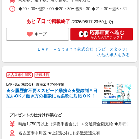
休
日
◆20：00〜翌2：00 ◆20：30〜翌5：30 ◆21：30〜
タ
7
あと
日
で掲載終了
(2026/08/17 23:59まで)
応募画面へ進む
キープ
かんたん3ステップ！
ＬＡＰＩ－Ｓｔａｆｆ株式会社（ラピースタッフ）
の他の求人をみる
名古屋市中川区
派遣社員
LAPI-Staff株式会社 東海エリア/軽作業
★☆履歴書不要＆スピード勤務☆★登録制＊日
払いOK／働き方の相談にも柔軟に対応ＯＫ！
ト
プレゼントの仕分け作業など
入
量
時給1,750円以上（深夜手当含む）＋交通費全額支給 ◆月収例 308,0
迎
名古屋市中川区 ★上記以外にも多数派遣先有
給
期