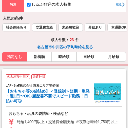
しゅふ歓迎の求人特集
特集
絞込
人気の条件
社会保険あり
交通費支給
未経験歓迎
昇給あり
車通勤OK
求人件数 :
23
件
名古屋市中川区の平均時給を見る
指定なし
新着順
時給順
日給順
月給順
名古屋市中川区
派遣社員
LAPI-Staff株式会社 東海エリア/軽作業
【おもちゃ等の袋詰め】＜登録制＞短期・単発
・週1日〜OK♪履歴書不要でスピード勤務！日
払い可◎
見
おもちゃ・玩具の袋詰め・検品など
入
量
時給1,400円以上＋交通費全額支給 ※夜勤は時給1,750円以上（深夜手
迎