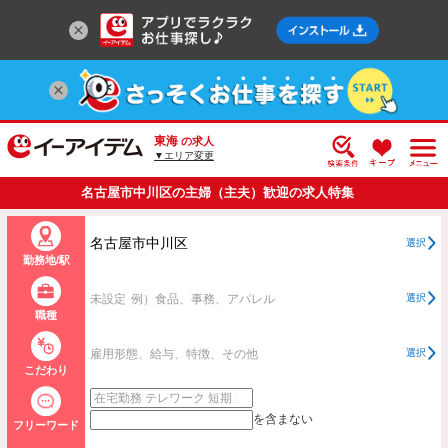
東海
の求人
▼エリア変更
名古屋市中川区の主婦（主夫）歓迎の求人特集
名古屋市中川区
選択
勤務地/駅
未設定
例）食品、事務、アパレル
選択
職種
雇用形態、給与、特徴、その他
選択
こだわり
を含まない
フリーワード