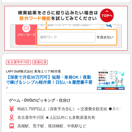
名古屋市中川区
派遣社員
で
LAPI-Staff株式会社 東海エリア/軽作業
【深夜で月収30万円可】短期・単発OK！夜勤
で稼げるシンプル軽作業！日払い＆履歴書不要
♪
か
ゲーム・DVDのピッキング・仕分け
入
量
時給1,750円以上（深夜手当含む）＋交通費全額支給 ◆月収例 308,0
迎
名古屋市中川区 ★上記以外にも多数派遣先有
給
期
高畑駅、荒子駅、尾頭橋駅、中島駅など
休