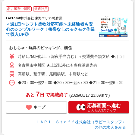
名古屋市中川区
派遣社員
LAPI-Staff株式会社 東海エリア/軽作業
＜週1日〜シフト柔軟対応可能＞未経験者も安
心のシンプルワーク！接客なしのモクモク作業
で収入UP◎
を
おもちゃ・玩具のピッキング、梱包
入
量
時給1,750円以上（深夜手当含む）＋交通費全額支給 ◆月収例 308,0
迎
名古屋市中川区 ★上記以外にも多数派遣先有
給
期
高畑駅、荒子駅、尾頭橋駅、中島駅など
休
日
◆20：00〜翌2：00 ◆20：30〜翌5：30 ◆21：30〜
タ
7
あと
日
で掲載終了
(2026/08/17 23:59まで)
応募画面へ進む
キープ
かんたん3ステップ！
ＬＡＰＩ－Ｓｔａｆｆ株式会社（ラピースタッフ）
の他の求人をみる