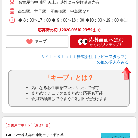
名古屋市中川区 ★上記以外にも多数派遣先有
給
期
高畑駅、荒子駅、尾頭橋駅、中島駅など
休
日
◆ 8：00〜17：00 ◆ 9：00〜18：00 ◆10：00〜1
タ
応募締め切り2026/09/10 23:59まで
応募画面へ進む
キープ
かんたん3ステップ！
ＬＡＰＩ－Ｓｔａｆｆ株式会社（ラピースタッフ）
の他の求人をみる
「キープ」とは？
気になるお仕事をワンクリックで保存
まとめてチェック＆まとめて応募も可能
会員登録無しで今すぐご利用いただけます
名古屋市中川区
派遣社員
LAPI-Staff株式会社 東海エリア/軽作業