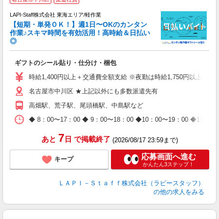
LAPI-Staff株式会社 東海エリア/軽作業
【短期・単発ＯＫ！】週1日〜OKのカンタン
作業♪スキマ時間を有効活用！高時給＆日払い
◎
時
ギフトのシール貼り・仕分け・梱包
入
量
時給1,400円以上＋交通費全額支給 ※夜勤は時給1,750円以上（深夜手
迎
名古屋市中川区 ★上記以外にも多数派遣先有
給
期
高畑駅、荒子駅、尾頭橋駅、中島駅など
休
日
◆ 8：00〜17：00 ◆ 9：00〜18：00 ◆10：00〜1
タ
7
あと
日
で掲載終了
(2026/08/17 23:59まで)
応募画面へ進む
キープ
かんたん3ステップ！
ＬＡＰＩ－Ｓｔａｆｆ株式会社（ラピースタッフ）
の他の求人をみる