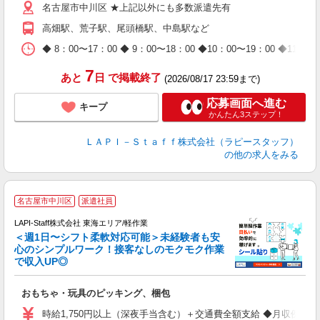
名古屋市中川区 ★上記以外にも多数派遣先有
期
休
高畑駅、荒子駅、尾頭橋駅、中島駅など
日
タ
◆ 8：00〜17：00 ◆ 9：00〜18：00 ◆10：00〜1
7
あと
日
で掲載終了
(2026/08/17 23:59まで)
応募画面へ進む
キープ
かんたん3ステップ！
ＬＡＰＩ－Ｓｔａｆｆ株式会社（ラピースタッフ）
の他の求人をみる
名古屋市中川区
派遣社員
LAPI-Staff株式会社 東海エリア/軽作業
＜週1日〜シフト柔軟対応可能＞未経験者も安
心のシンプルワーク！接客なしのモクモク作業
で収入UP◎
を
おもちゃ・玩具のピッキング、梱包
入
量
時給1,750円以上（深夜手当含む）＋交通費全額支給 ◆月収例 308,0