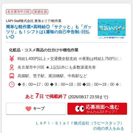
名古屋市中川区
派遣社員
LAPI-Staff株式会社 東海エリア/軽作業
簡単な軽作業×高時給◎「サクッと」も「ガッ
談
ツリ」も！シフトは1週毎の自己申告制♪日払
い◎
こ
化粧品・コスメ商品の仕分けや梱包作業
入
量
時給1,400円以上＋交通費全額支給 ※夜勤は時給1,750円以上（深夜手
迎
名古屋市中川区 ★上記以外にも多数派遣先有
給
期
高畑駅、荒子駅、尾頭橋駅、中島駅など
休
日
◆ 8：00〜17：00 ◆ 9：00〜18：00 ◆10：00〜1
タ
7
あと
日
で掲載終了
(2026/08/17 23:59まで)
応募画面へ進む
キープ
かんたん3ステップ！
ＬＡＰＩ－Ｓｔａｆｆ株式会社（ラピースタッフ）
の他の求人をみる