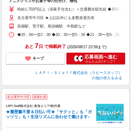
アニメグッズやお菓子等の仕分け、梱包
入
量
時給1,750円以上（深夜手当含む）＋交通費全額支給 ◆月収例 308,0
迎
名古屋市中川区 ★上記以外にも多数派遣先有
給
期
高畑駅、荒子駅、尾頭橋駅、中島駅など
休
日
◆20：00〜翌2：00 ◆20：30〜翌5：30 ◆21：30〜
タ
7
あと
日
で掲載終了
(2026/08/17 23:59まで)
応募画面へ進む
キープ
かんたん3ステップ！
ＬＡＰＩ－Ｓｔａｆｆ株式会社（ラピースタッフ）
の他の求人をみる
名古屋市中川区
派遣社員
LAPI-Staff株式会社 東海エリア/軽作業
★履歴書不要＆日払い可★「サクッと」も「ガ
ッツリ」も！生活リズムに合わせて働けます♪
リ