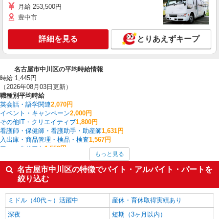
月給 253,500円
豊中市
詳細を見る
とりあえずキープ
名古屋市中川区の平均時給情報
時給 1,445円
（2026年08月03日更新）
職種別平均時給
英会話・語学関連
2,070円
イベント・キャンペーン
2,000円
その他IT・クリエイティブ
1,800円
看護師・保健師・看護助手・助産師
1,631円
入出庫・商品管理・検品・検査
1,567円
フォークリフト
1,550円
もっと見る
梱包・仕分け・ピッキング
1,524円
作業療法士・理学療法士・言語聴覚士・視能訓練士
1,507円
名古屋市中川区の特徴でバイト・アルバイト・パートを
家電・携帯販売
1,503円
絞り込む
経理・人事・労務・総務・法務
1,500円
名古屋市中川区の他の職種の平均時給を見る
ミドル（40代～）活躍中
産休・育休取得実績あり
深夜
短期（3ヶ月以内）