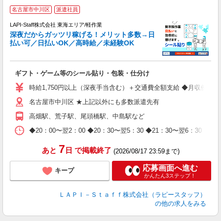
お
名古屋市中川区
派遣社員
2
LAPI-Staff株式会社 東海エリア/軽作業
深夜だからガッツリ稼げる！メリット多数→日
払い可／日払いOK／高時給／未経験OK
よ
間
入
ギフト・ゲーム等のシール貼り・包装・仕分け
量
迎
時給1,750円以上（深夜手当含む）＋交通費全額支給 ◆月収例 308,0
給
名古屋市中川区 ★上記以外にも多数派遣先有
期
休
高畑駅、荒子駅、尾頭橋駅、中島駅など
日
タ
◆20：00〜翌2：00 ◆20：30〜翌5：30 ◆21：30〜
7
あと
日
で掲載終了
(2026/08/17 23:59まで)
応募画面へ進む
キープ
かんたん3ステップ！
ＬＡＰＩ－Ｓｔａｆｆ株式会社（ラピースタッフ）
の他の求人をみる