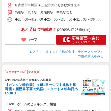
迎
名古屋市中川区 ★上記以外にも多数派遣先有
給
期
高畑駅、荒子駅、尾頭橋駅、中島駅など
休
日
◆20：00〜翌2：00 ◆20：30〜翌5：30 ◆21：30〜
タ
7
あと
日
で掲載終了
(2026/08/17 23:59まで)
応募画面へ進む
キープ
かんたん3ステップ！
ＬＡＰＩ－Ｓｔａｆｆ株式会社（ラピースタッフ）
の他の求人をみる
名古屋市中川区
派遣社員
LAPI-Staff株式会社 東海エリア/軽作業
【カンタン軽作業】＜週1日〜シフト柔軟対応
可能＞履歴書不要で気軽にスタート＆給与日払
いOK！
を
DVD・ゲームのピッキング、梱包
入
量