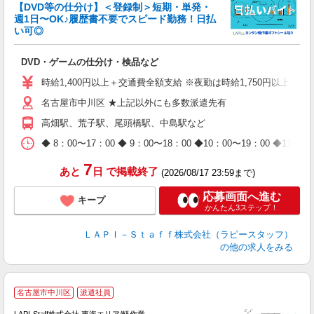
【DVD等の仕分け】＜登録制＞短期・単発・
週1日〜OK♪履歴書不要でスピード勤務！日払
い可◎
見
DVD・ゲームの仕分け・検品など
入
量
時給1,400円以上＋交通費全額支給 ※夜勤は時給1,750円以上（深夜手
迎
名古屋市中川区 ★上記以外にも多数派遣先有
給
期
高畑駅、荒子駅、尾頭橋駅、中島駅など
休
日
◆ 8：00〜17：00 ◆ 9：00〜18：00 ◆10：00〜1
タ
7
あと
日
で掲載終了
(2026/08/17 23:59まで)
応募画面へ進む
キープ
かんたん3ステップ！
ＬＡＰＩ－Ｓｔａｆｆ株式会社（ラピースタッフ）
の他の求人をみる
名古屋市中川区
派遣社員