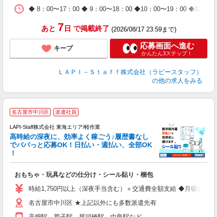
日
◆ 8：00〜17：00 ◆ 9：00〜18：00 ◆10：00〜1
タ
7
あと
日
で掲載終了
(2026/08/17 23:59まで)
応募画面へ進む
キープ
かんたん3ステップ！
ＬＡＰＩ－Ｓｔａｆｆ株式会社（ラピースタッフ）
の他の求人をみる
名古屋市中川区
派遣社員
LAPI-Staff株式会社 東海エリア/軽作業
高時給の深夜に、効率よく稼ごう♪履歴書なし
でパパっと応募OK！日払い・週払い、全部OK
！
を
おもちゃ・玩具などの仕分け・シール貼り・梱包
入
量
時給1,750円以上（深夜手当含む）＋交通費全額支給 ◆月収例 308,0
迎
名古屋市中川区 ★上記以外にも多数派遣先有
給
期
高畑駅、荒子駅、尾頭橋駅、中島駅など