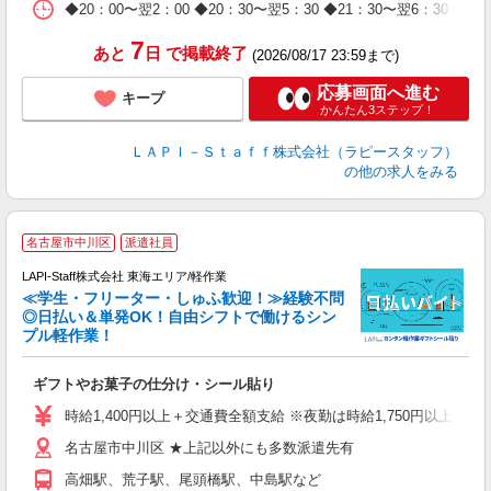
日
◆20：00〜翌2：00 ◆20：30〜翌5：30 ◆21：30〜
タ
7
あと
日
で掲載終了
(2026/08/17 23:59まで)
応募画面へ進む
キープ
かんたん3ステップ！
ＬＡＰＩ－Ｓｔａｆｆ株式会社（ラピースタッフ）
の他の求人をみる
名古屋市中川区
派遣社員
LAPI-Staff株式会社 東海エリア/軽作業
≪学生・フリーター・しゅふ歓迎！≫経験不問
相
◎日払い＆単発OK！自由シフトで働けるシン
プル軽作業！
見
ギフトやお菓子の仕分け・シール貼り
入
量
時給1,400円以上＋交通費全額支給 ※夜勤は時給1,750円以上（深夜手
迎
名古屋市中川区 ★上記以外にも多数派遣先有
給
期
高畑駅、荒子駅、尾頭橋駅、中島駅など
休