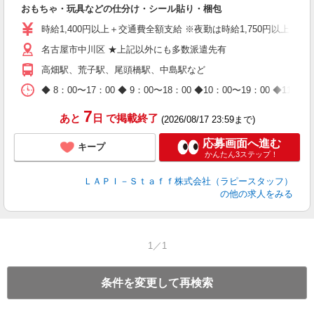
おもちゃ・玩具などの仕分け・シール貼り・梱包
入
量
時給1,400円以上＋交通費全額支給 ※夜勤は時給1,750円以上（深夜手
迎
名古屋市中川区 ★上記以外にも多数派遣先有
給
期
高畑駅、荒子駅、尾頭橋駅、中島駅など
休
日
◆ 8：00〜17：00 ◆ 9：00〜18：00 ◆10：00〜1
タ
7
あと
日
で掲載終了
(2026/08/17 23:59まで)
応募画面へ進む
キープ
かんたん3ステップ！
ＬＡＰＩ－Ｓｔａｆｆ株式会社（ラピースタッフ）
の他の求人をみる
1／1
条件を変更して再検索