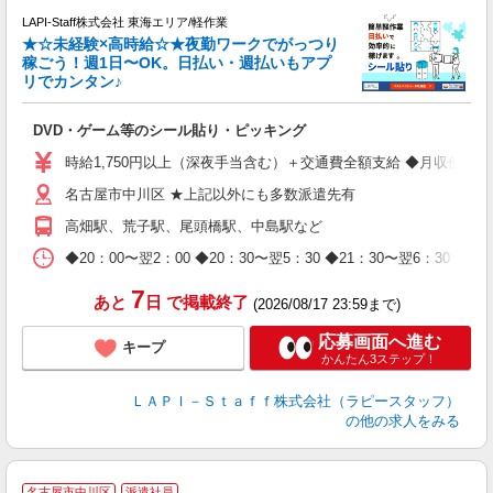
LAPI-Staff株式会社 東海エリア/軽作業
★☆未経験×高時給☆★夜勤ワークでがっつり
稼ごう！週1日〜OK。日払い・週払いもアプ
リでカンタン♪
ン
DVD・ゲーム等のシール貼り・ピッキング
入
量
時給1,750円以上（深夜手当含む）＋交通費全額支給 ◆月収例 308,0
迎
名古屋市中川区 ★上記以外にも多数派遣先有
給
期
高畑駅、荒子駅、尾頭橋駅、中島駅など
休
日
◆20：00〜翌2：00 ◆20：30〜翌5：30 ◆21：30〜
タ
7
あと
日
で掲載終了
(2026/08/17 23:59まで)
応募画面へ進む
キープ
かんたん3ステップ！
ＬＡＰＩ－Ｓｔａｆｆ株式会社（ラピースタッフ）
の他の求人をみる
＼
名古屋市中川区
派遣社員