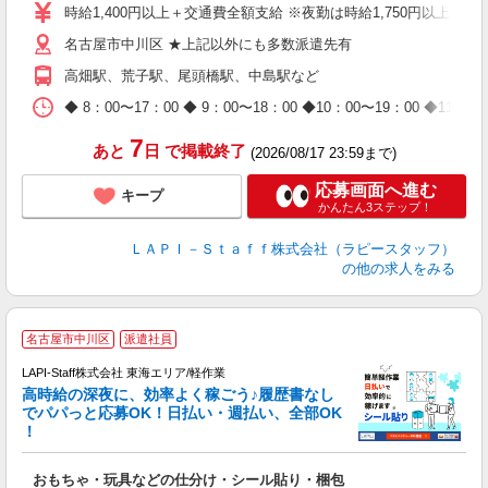
迎
時給1,400円以上＋交通費全額支給 ※夜勤は時給1,750円以上（深夜手
給
名古屋市中川区 ★上記以外にも多数派遣先有
期
休
高畑駅、荒子駅、尾頭橋駅、中島駅など
日
タ
◆ 8：00〜17：00 ◆ 9：00〜18：00 ◆10：00〜1
7
あと
日
で掲載終了
(2026/08/17 23:59まで)
応募画面へ進む
キープ
かんたん3ステップ！
ＬＡＰＩ－Ｓｔａｆｆ株式会社（ラピースタッフ）
の他の求人をみる
名古屋市中川区
派遣社員
LAPI-Staff株式会社 東海エリア/軽作業
高時給の深夜に、効率よく稼ごう♪履歴書なし
でパパっと応募OK！日払い・週払い、全部OK
！
を
おもちゃ・玩具などの仕分け・シール貼り・梱包
入