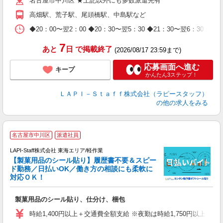
名古屋市中川区 ★上記以外にも多数派遣先有
給
期
高畑駅、荒子駅、尾頭橋駅、中島駅など
休
日
◆20：00〜翌2：00 ◆20：30〜翌5：30 ◆21：30〜
タ
7
あと
日
で掲載終了
(2026/08/17 23:59まで)
応募画面へ進む
キープ
かんたん3ステップ！
ＬＡＰＩ－Ｓｔａｆｆ株式会社（ラピースタッフ）
の他の求人をみる
名古屋市中川区
派遣社員
LAPI-Staff株式会社 東海エリア/軽作業
【製菓用品のシール貼り】履歴書不要＆スピー
ド勤務／日払いOK／働き方の相談にも柔軟に
対応ＯＫ！
入
製菓用品のシール貼り、仕分け、梱包
量
迎
時給1,400円以上＋交通費全額支給 ※夜勤は時給1,750円以上（深夜手
給