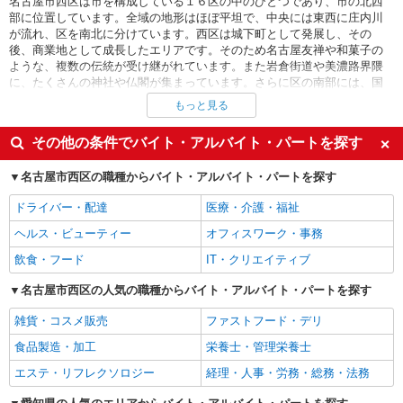
名古屋市西区は市を構成している１６区の中のひとつであり、市の北西
部に位置しています。全域の地形はほぼ平坦で、中央には東西に庄内川
が流れ、区を南北に分けています。西区は城下町として発展し、その
後、商業地として成長したエリアです。そのため名古屋友禅や和菓子の
ような、複数の伝統が受け継がれています。また岩倉街道や美濃路界隈
に、たくさんの神社や仏閣が集まっています。さらに区の南部には、国
内有数の駄菓子や玩具の問屋街が形成されています。区内には名鉄名古
もっと見る
屋本線をはじめ、名古屋市営地下鉄の鶴舞線や東海交通事業の城北線な
ど複数の鉄道の路線が乗り入れています。名古屋市営バスのなどの路線
その他の条件でバイト・アルバイト・パートを探す
バスも運行されており、鉄道の駅やバスの停留所のそばに多数の求人が
あります。このエリアには駄菓子屋の集まる商店街があるため、駄菓子
名古屋市西区の職種からバイト・アルバイト・パートを探す
の検品のようなバイトもあります。ほかにもパチンコ店や飲食店でのバ
イトなど、多くの職種の求人を見つけることができます。西区には名古
ドライバー・配達
医療・介護・福祉
屋第二環状自動車道、名古屋高速６号清洲線、名古屋高速都心環状線が
通っています。さらに国道２２号や国道３０２号のような一般国道も通
ヘルス・ビューティー
オフィスワーク・事務
っていて、たくさんの主要道路が集まっている地域です。これらの道路
飲食・フード
IT・クリエイティブ
沿いにはコンビニやファーストフード店が多く、接客業の求人が多いで
す。また西区はパチンコ店のバイトも見つけやすい地区です。さらにこ
名古屋市西区の人気の職種からバイト・アルバイト・パートを探す
のエリアには文房具を製造している会社やインテリア商品を取り扱う専
門商社などもあるため、区内で幅広い種類の求人があります。区内には
雑貨・コスメ販売
ファストフード・デリ
神社や仏閣が多く、岩倉街道や美濃路界隈に伊奴神社や蛇池神社、長久
山圓頓寺などがあります。特に長久山圓頓寺の周辺には、円頓寺商店街
食品製造・加工
栄養士・管理栄養士
があります。神社やお寺の周りだけでなく、庄内緑地公園のような自然
エステ・リフレクソロジー
経理・人事・労務・総務・法務
豊かな公園もある地域です。一方、オフィスと商業施設の入った名古屋
のランドマークともいえるビルも西区にあり、オフィスワークの求人も