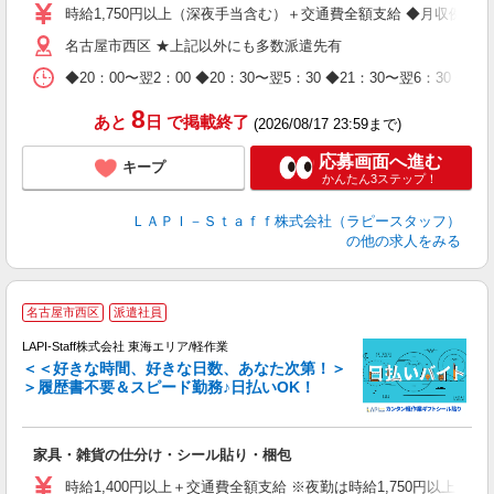
迎
時給1,750円以上（深夜手当含む）＋交通費全額支給 ◆月収例 308,0
給
名古屋市西区 ★上記以外にも多数派遣先有
期
休
◆20：00〜翌2：00 ◆20：30〜翌5：30 ◆21：30〜
日
タ
8
あと
日
で掲載終了
(2026/08/17 23:59まで)
応募画面へ進む
キープ
かんたん3ステップ！
ＬＡＰＩ－Ｓｔａｆｆ株式会社（ラピースタッフ）
の他の求人をみる
名古屋市西区
派遣社員
LAPI-Staff株式会社 東海エリア/軽作業
＜＜好きな時間、好きな日数、あなた次第！＞
＞履歴書不要＆スピード勤務♪日払いOK！
者
家具・雑貨の仕分け・シール貼り・梱包
入
量
時給1,400円以上＋交通費全額支給 ※夜勤は時給1,750円以上（深夜手