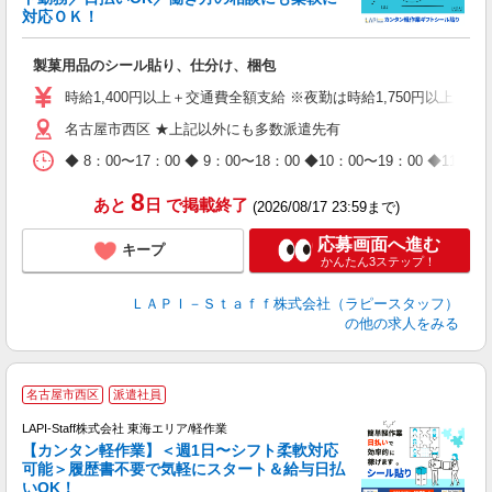
対応ＯＫ！
入
製菓用品のシール貼り、仕分け、梱包
量
迎
時給1,400円以上＋交通費全額支給 ※夜勤は時給1,750円以上（深夜手
給
名古屋市西区 ★上記以外にも多数派遣先有
期
休
◆ 8：00〜17：00 ◆ 9：00〜18：00 ◆10：00〜1
日
タ
8
あと
日
で掲載終了
(2026/08/17 23:59まで)
応募画面へ進む
キープ
かんたん3ステップ！
ＬＡＰＩ－Ｓｔａｆｆ株式会社（ラピースタッフ）
の他の求人をみる
名古屋市西区
派遣社員
LAPI-Staff株式会社 東海エリア/軽作業
【カンタン軽作業】＜週1日〜シフト柔軟対応
可能＞履歴書不要で気軽にスタート＆給与日払
いOK！