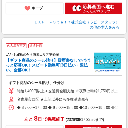
応募画面へ進む
キープ
かんたん3ステップ！
ＬＡＰＩ－Ｓｔａｆｆ株式会社（ラピースタッフ）
の他の求人をみる
名古屋市西区
派遣社員
LAPI-Staff株式会社 東海エリア/軽作業
【ギフト商品のシール貼り】履歴書なしでパパ
っと応募OK！スピード勤務可◎日払い・週払
い、全部OK！
入
ギフト商品のシール貼り、仕分け
量
迎
時給1,400円以上＋交通費全額支給 ※夜勤は時給1,750円以上（深夜手
給
名古屋市西区 ★上記以外にも多数派遣先有
期
休
◆ 8：00〜17：00 ◆ 9：00〜18：00 ◆10：00〜1
日
タ
8
あと
日
で掲載終了
(2026/08/17 23:59まで)