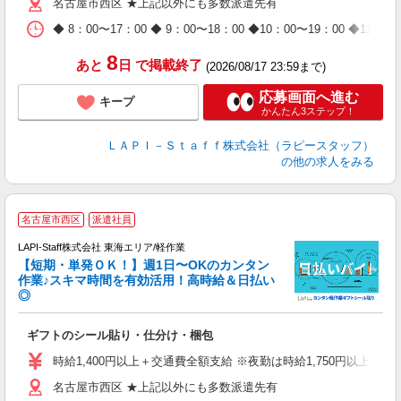
名古屋市西区 ★上記以外にも多数派遣先有
給
期
◆ 8：00〜17：00 ◆ 9：00〜18：00 ◆10：00〜1
休
日
8
あと
日
で掲載終了
(2026/08/17 23:59まで)
タ
応募画面へ進む
キープ
かんたん3ステップ！
ＬＡＰＩ－Ｓｔａｆｆ株式会社（ラピースタッフ）
の他の求人をみる
＼
名古屋市西区
派遣社員
LAPI-Staff株式会社 東海エリア/軽作業
【短期・単発ＯＫ！】週1日〜OKのカンタン
作業♪スキマ時間を有効活用！高時給＆日払い
◎
時
ギフトのシール貼り・仕分け・梱包
入
量
時給1,400円以上＋交通費全額支給 ※夜勤は時給1,750円以上（深夜手
迎
名古屋市西区 ★上記以外にも多数派遣先有
給