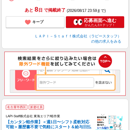
休
日
8
あと
日
で掲載終了
(2026/08/17 23:59まで)
タ
応募画面へ進む
キープ
かんたん3ステップ！
ＬＡＰＩ－Ｓｔａｆｆ株式会社（ラピースタッフ）
の他の求人をみる
名古屋市西区
派遣社員
LAPI-Staff株式会社 東海エリア/軽作業
【カンタン軽作業】＜週1日〜シフト柔軟対応
可能＞履歴書不要で気軽にスタート＆給与日払