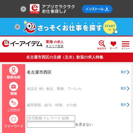
東海
の求人
▼エリア変更
名古屋市西区の主婦（主夫）歓迎の求人特集
名古屋市西区
選択
勤務地/駅
未設定
例）食品、事務、アパレル
選択
職種
雇用形態、給与、特徴、その他
選択
こだわり
を含まない
フリーワード