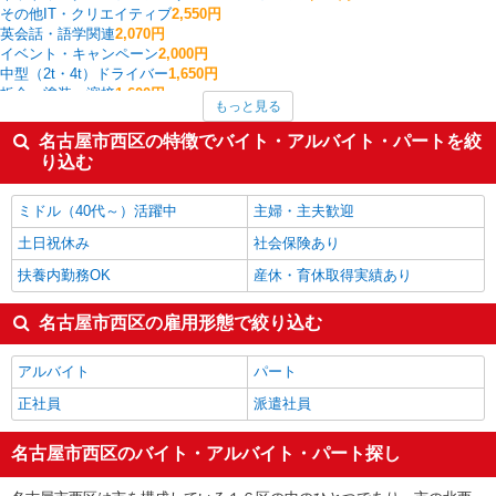
その他IT・クリエイティブ
2,550円
英会話・語学関連
2,070円
イベント・キャンペーン
2,000円
中型（2t・4t）ドライバー
1,650円
板金・塗装・溶接
1,600円
もっと見る
建物管理・設備管理・マンション管理員
1,600円
梱包・仕分け・ピッキング
1,580円
名古屋市西区の特徴でバイト・アルバイト・パートを絞
受付・秘書
1,575円
り込む
看護師・保健師・看護助手・助産師
1,561円
名古屋市西区の他の職種の平均時給を見る
ミドル（40代～）活躍中
主婦・主夫歓迎
土日祝休み
社会保険あり
扶養内勤務OK
産休・育休取得実績あり
名古屋市西区の雇用形態で絞り込む
アルバイト
パート
正社員
派遣社員
名古屋市西区のバイト・アルバイト・パート探し