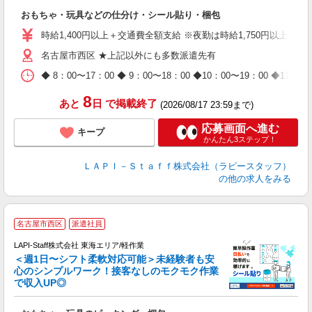
リ
おもちゃ・玩具などの仕分け・シール貼り・梱包
入
量
時給1,400円以上＋交通費全額支給 ※夜勤は時給1,750円以上（深夜手
迎
名古屋市西区 ★上記以外にも多数派遣先有
給
期
◆ 8：00〜17：00 ◆ 9：00〜18：00 ◆10：00〜1
休
日
8
あと
日
で掲載終了
(2026/08/17 23:59まで)
タ
応募画面へ進む
キープ
かんたん3ステップ！
ＬＡＰＩ－Ｓｔａｆｆ株式会社（ラピースタッフ）
の他の求人をみる
名古屋市西区
派遣社員
LAPI-Staff株式会社 東海エリア/軽作業
＜週1日〜シフト柔軟対応可能＞未経験者も安
心のシンプルワーク！接客なしのモクモク作業
で収入UP◎
を