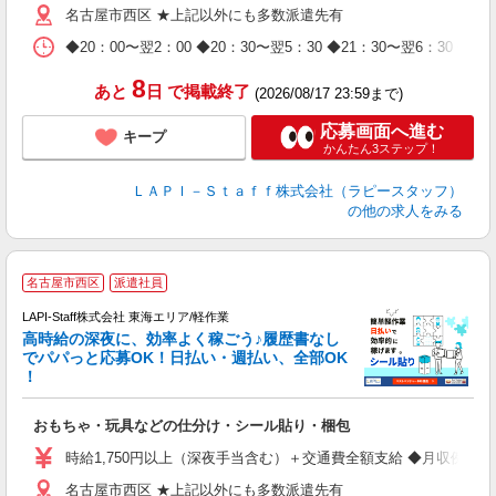
名古屋市西区 ★上記以外にも多数派遣先有
給
期
◆20：00〜翌2：00 ◆20：30〜翌5：30 ◆21：30〜
休
日
8
あと
日
で掲載終了
(2026/08/17 23:59まで)
タ
応募画面へ進む
キープ
かんたん3ステップ！
ＬＡＰＩ－Ｓｔａｆｆ株式会社（ラピースタッフ）
の他の求人をみる
名古屋市西区
派遣社員
LAPI-Staff株式会社 東海エリア/軽作業
高時給の深夜に、効率よく稼ごう♪履歴書なし
でパパっと応募OK！日払い・週払い、全部OK
！
を
おもちゃ・玩具などの仕分け・シール貼り・梱包
入
量
時給1,750円以上（深夜手当含む）＋交通費全額支給 ◆月収例 308,0
迎
名古屋市西区 ★上記以外にも多数派遣先有
給