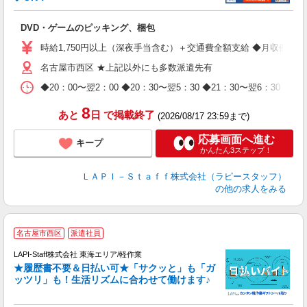
を
DVD・ゲームのピッキング、梱包
入
量
時給1,750円以上（深夜手当含む）＋交通費全額支給 ◆月収例 308,0
迎
名古屋市西区 ★上記以外にも多数派遣先有
給
期
◆20：00〜翌2：00 ◆20：30〜翌5：30 ◆21：30〜
休
日
8
あと
日
で掲載終了
(2026/08/17 23:59まで)
タ
応募画面へ進む
キープ
かんたん3ステップ！
ＬＡＰＩ－Ｓｔａｆｆ株式会社（ラピースタッフ）
の他の求人をみる
名古屋市西区
派遣社員
LAPI-Staff株式会社 東海エリア/軽作業
★履歴書不要＆日払い可★「サクッと」も「ガ
ッツリ」も！生活リズムに合わせて働けます♪