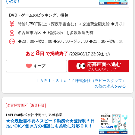
いOK！
を
DVD・ゲームのピッキング、梱包
入
量
時給1,750円以上（深夜手当含む）＋交通費全額支給 ◆月収例 308,0
迎
名古屋市西区 ★上記以外にも多数派遣先有
給
期
◆20：00〜翌2：00 ◆20：30〜翌5：30 ◆21：30〜
休
日
8
あと
日
で掲載終了
(2026/08/17 23:59まで)
タ
応募画面へ進む
キープ
かんたん3ステップ！
ＬＡＰＩ－Ｓｔａｆｆ株式会社（ラピースタッフ）
の他の求人をみる
名古屋市西区
派遣社員
LAPI-Staff株式会社 東海エリア/軽作業
★☆履歴書不要＆スピード勤務☆★登録制＊日
払いOK／働き方の相談にも柔軟に対応ＯＫ！