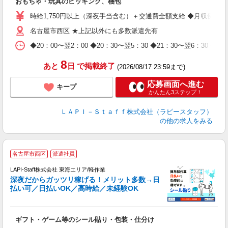
おもちゃ・玩具のピッキング、梱包
入
量
時給1,750円以上（深夜手当含む）＋交通費全額支給 ◆月収例 308,0
迎
名古屋市西区 ★上記以外にも多数派遣先有
給
期
◆20：00〜翌2：00 ◆20：30〜翌5：30 ◆21：30〜
休
日
8
あと
日
で掲載終了
(2026/08/17 23:59まで)
タ
応募画面へ進む
キープ
かんたん3ステップ！
ＬＡＰＩ－Ｓｔａｆｆ株式会社（ラピースタッフ）
の他の求人をみる
お
名古屋市西区
派遣社員
2
LAPI-Staff株式会社 東海エリア/軽作業
深夜だからガッツリ稼げる！メリット多数→日
払い可／日払いOK／高時給／未経験OK
よ
間
入
ギフト・ゲーム等のシール貼り・包装・仕分け
量