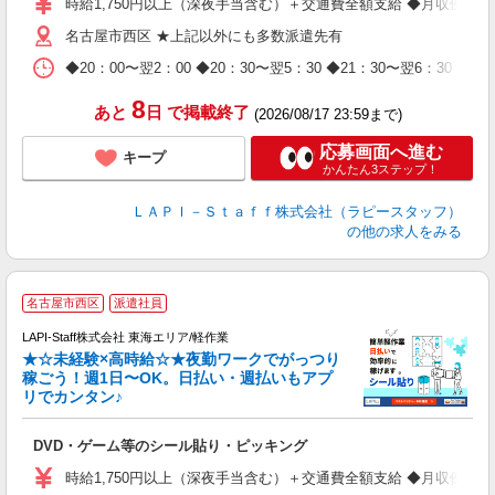
時給1,750円以上（深夜手当含む）＋交通費全額支給 ◆月収例 308,0
迎
名古屋市西区 ★上記以外にも多数派遣先有
給
期
◆20：00〜翌2：00 ◆20：30〜翌5：30 ◆21：30〜
休
日
8
あと
日
で掲載終了
(2026/08/17 23:59まで)
タ
応募画面へ進む
キープ
かんたん3ステップ！
ＬＡＰＩ－Ｓｔａｆｆ株式会社（ラピースタッフ）
の他の求人をみる
名古屋市西区
派遣社員
LAPI-Staff株式会社 東海エリア/軽作業
★☆未経験×高時給☆★夜勤ワークでがっつり
稼ごう！週1日〜OK。日払い・週払いもアプ
リでカンタン♪
ン
DVD・ゲーム等のシール貼り・ピッキング
入
量
時給1,750円以上（深夜手当含む）＋交通費全額支給 ◆月収例 308,0
迎