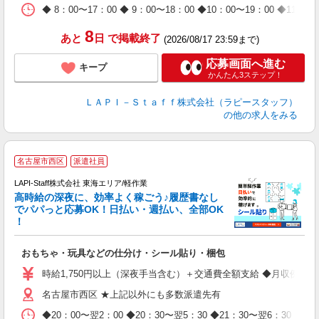
期
◆ 8：00〜17：00 ◆ 9：00〜18：00 ◆10：00〜1
休
日
8
あと
日
で掲載終了
(2026/08/17 23:59まで)
タ
応募画面へ進む
キープ
かんたん3ステップ！
ＬＡＰＩ－Ｓｔａｆｆ株式会社（ラピースタッフ）
の他の求人をみる
名古屋市西区
派遣社員
LAPI-Staff株式会社 東海エリア/軽作業
高時給の深夜に、効率よく稼ごう♪履歴書なし
でパパっと応募OK！日払い・週払い、全部OK
！
を
おもちゃ・玩具などの仕分け・シール貼り・梱包
入
量
時給1,750円以上（深夜手当含む）＋交通費全額支給 ◆月収例 308,0
迎
名古屋市西区 ★上記以外にも多数派遣先有
給
期
◆20：00〜翌2：00 ◆20：30〜翌5：30 ◆21：30〜