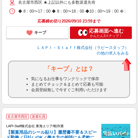
名古屋市西区 ★上記以外にも多数派遣先有
期
休
◆ 8：00〜17：00 ◆ 9：00〜18：00 ◆10：00〜1
日
タ
応募締め切り2026/09/10 23:59まで
応募画面へ進む
キープ
かんたん3ステップ！
ＬＡＰＩ－Ｓｔａｆｆ株式会社（ラピースタッフ）
の他の求人をみる
「キープ」とは？
気になるお仕事をワンクリックで保存
まとめてチェック＆まとめて応募も可能
会員登録無しで今すぐご利用いただけます
名古屋市西区
派遣社員
LAPI-Staff株式会社 東海エリア/軽作業
【製菓用品のシール貼り】履歴書不要＆スピー
ド勤務／日払いOK／働き方の相談にも柔軟に