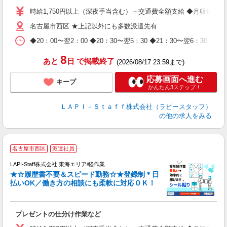
迎
時給1,750円以上（深夜手当含む）＋交通費全額支給 ◆月収例 308,0
給
名古屋市西区 ★上記以外にも多数派遣先有
期
休
◆20：00〜翌2：00 ◆20：30〜翌5：30 ◆21：30〜
日
タ
8
あと
日
で掲載終了
(2026/08/17 23:59まで)
応募画面へ進む
キープ
かんたん3ステップ！
ＬＡＰＩ－Ｓｔａｆｆ株式会社（ラピースタッフ）
の他の求人をみる
名古屋市西区
派遣社員
LAPI-Staff株式会社 東海エリア/軽作業
★☆履歴書不要＆スピード勤務☆★登録制＊日
払いOK／働き方の相談にも柔軟に対応ＯＫ！
ト
プレゼントの仕分け作業など
入
量