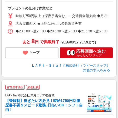
ト
プレゼントの仕分け作業など
入
量
時給1,750円以上（深夜手当含む）＋交通費全額支給 ◆月収例 308,0
迎
名古屋市西区 ★上記以外にも多数派遣先有
給
期
◆20：00〜翌2：00 ◆20：30〜翌5：30 ◆21：30〜
休
日
8
あと
日
で掲載終了
(2026/08/17 23:59まで)
タ
応募画面へ進む
キープ
かんたん3ステップ！
ＬＡＰＩ－Ｓｔａｆｆ株式会社（ラピースタッフ）
の他の求人をみる
名古屋市西区
派遣社員
LAPI-Staff株式会社 東海エリア/軽作業
【登録制】稼ぎたい方必見！時給1750円◎履
歴書不要＆スピード勤務♪日払いOK！シフト自
由！
と