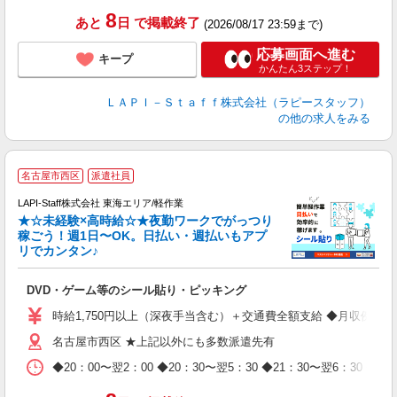
日
8
あと
日
で掲載終了
(2026/08/17 23:59まで)
タ
応募画面へ進む
キープ
かんたん3ステップ！
ＬＡＰＩ－Ｓｔａｆｆ株式会社（ラピースタッフ）
の他の求人をみる
名古屋市西区
派遣社員
LAPI-Staff株式会社 東海エリア/軽作業
★☆未経験×高時給☆★夜勤ワークでがっつり
稼ごう！週1日〜OK。日払い・週払いもアプ
リでカンタン♪
ン
DVD・ゲーム等のシール貼り・ピッキング
入
量
時給1,750円以上（深夜手当含む）＋交通費全額支給 ◆月収例 308,0
迎
名古屋市西区 ★上記以外にも多数派遣先有
給
期
◆20：00〜翌2：00 ◆20：30〜翌5：30 ◆21：30〜
休
日