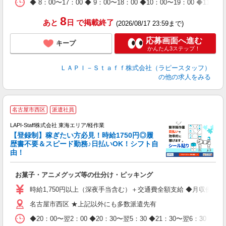
◆ 8：00〜17：00 ◆ 9：00〜18：00 ◆10：00〜1
休
日
8
あと
日
で掲載終了
(2026/08/17 23:59まで)
タ
応募画面へ進む
キープ
かんたん3ステップ！
ＬＡＰＩ－Ｓｔａｆｆ株式会社（ラピースタッフ）
の他の求人をみる
名古屋市西区
派遣社員
LAPI-Staff株式会社 東海エリア/軽作業
【登録制】稼ぎたい方必見！時給1750円◎履
歴書不要＆スピード勤務♪日払いOK！シフト自
由！
と
お菓子・アニメグッズ等の仕分け・ピッキング
入
量
時給1,750円以上（深夜手当含む）＋交通費全額支給 ◆月収例 308,0
迎
名古屋市西区 ★上記以外にも多数派遣先有
給
期
◆20：00〜翌2：00 ◆20：30〜翌5：30 ◆21：30〜
休