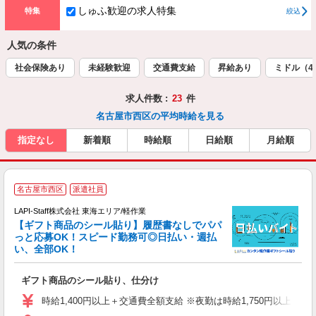
しゅふ歓迎の求人特集
特集
絞込
人気の条件
社会保険あり
未経験歓迎
交通費支給
昇給あり
ミドル（4
求人件数 :
23
件
名古屋市西区の平均時給を見る
指定なし
新着順
時給順
日給順
月給順
名古屋市西区
派遣社員
LAPI-Staff株式会社 東海エリア/軽作業
【ギフト商品のシール貼り】履歴書なしでパパ
っと応募OK！スピード勤務可◎日払い・週払
い、全部OK！
入
ギフト商品のシール貼り、仕分け
量
迎
時給1,400円以上＋交通費全額支給 ※夜勤は時給1,750円以上（深夜手
給