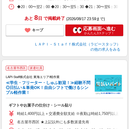
期
◆20：00〜翌2：00 ◆20：30〜翌5：30 ◆21：30〜
休
日
8
あと
日
で掲載終了
(2026/08/17 23:59まで)
タ
応募画面へ進む
キープ
かんたん3ステップ！
ＬＡＰＩ－Ｓｔａｆｆ株式会社（ラピースタッフ）
の他の求人をみる
名古屋市西区
派遣社員
LAPI-Staff株式会社 東海エリア/軽作業
≪学生・フリーター・しゅふ歓迎！≫経験不問
相
◎日払い＆単発OK！自由シフトで働けるシン
プル軽作業！
見
ギフトやお菓子の仕分け・シール貼り
入
量
時給1,400円以上＋交通費全額支給 ※夜勤は時給1,750円以上（深夜手
迎
名古屋市西区 ★上記以外にも多数派遣先有
給
期