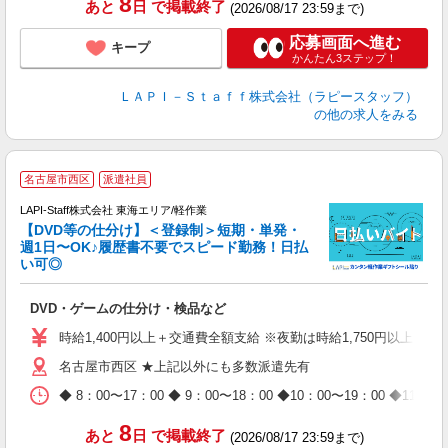
8
あと
日
で掲載終了
(2026/08/17 23:59まで)
タ
応募画面へ進む
キープ
かんたん3ステップ！
ＬＡＰＩ－Ｓｔａｆｆ株式会社（ラピースタッフ）
の他の求人をみる
名古屋市西区
派遣社員
LAPI-Staff株式会社 東海エリア/軽作業
【DVD等の仕分け】＜登録制＞短期・単発・
週1日〜OK♪履歴書不要でスピード勤務！日払
い可◎
見
DVD・ゲームの仕分け・検品など
入
量
時給1,400円以上＋交通費全額支給 ※夜勤は時給1,750円以上（深夜手
迎
名古屋市西区 ★上記以外にも多数派遣先有
給
期
◆ 8：00〜17：00 ◆ 9：00〜18：00 ◆10：00〜1
休
日
8
あと
日
で掲載終了
(2026/08/17 23:59まで)
タ