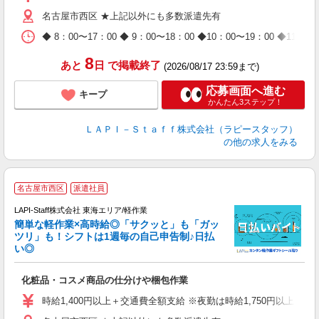
迎
名古屋市西区 ★上記以外にも多数派遣先有
給
期
◆ 8：00〜17：00 ◆ 9：00〜18：00 ◆10：00〜1
休
日
8
あと
日
で掲載終了
(2026/08/17 23:59まで)
タ
応募画面へ進む
キープ
かんたん3ステップ！
ＬＡＰＩ－Ｓｔａｆｆ株式会社（ラピースタッフ）
の他の求人をみる
名古屋市西区
派遣社員
LAPI-Staff株式会社 東海エリア/軽作業
簡単な軽作業×高時給◎「サクッと」も「ガッ
談
ツリ」も！シフトは1週毎の自己申告制♪日払
い◎
こ
化粧品・コスメ商品の仕分けや梱包作業
入
量
時給1,400円以上＋交通費全額支給 ※夜勤は時給1,750円以上（深夜手
迎