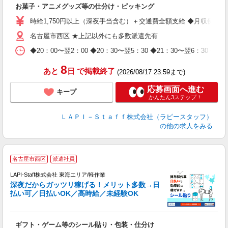
お菓子・アニメグッズ等の仕分け・ピッキング
入
量
時給1,750円以上（深夜手当含む）＋交通費全額支給 ◆月収例 308,0
迎
名古屋市西区 ★上記以外にも多数派遣先有
給
期
◆20：00〜翌2：00 ◆20：30〜翌5：30 ◆21：30〜
休
日
8
あと
日
で掲載終了
(2026/08/17 23:59まで)
タ
応募画面へ進む
キープ
かんたん3ステップ！
ＬＡＰＩ－Ｓｔａｆｆ株式会社（ラピースタッフ）
の他の求人をみる
お
名古屋市西区
派遣社員
2
LAPI-Staff株式会社 東海エリア/軽作業
深夜だからガッツリ稼げる！メリット多数→日
払い可／日払いOK／高時給／未経験OK
よ
間
入
ギフト・ゲーム等のシール貼り・包装・仕分け
量