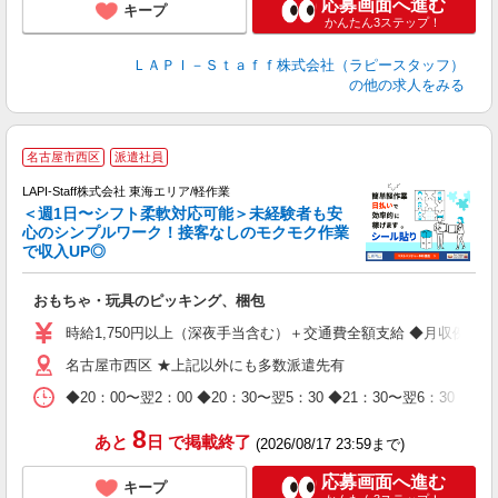
応募画面へ進む
キープ
かんたん3ステップ！
ＬＡＰＩ－Ｓｔａｆｆ株式会社（ラピースタッフ）
の他の求人をみる
名古屋市西区
派遣社員
LAPI-Staff株式会社 東海エリア/軽作業
＜週1日〜シフト柔軟対応可能＞未経験者も安
心のシンプルワーク！接客なしのモクモク作業
で収入UP◎
を
おもちゃ・玩具のピッキング、梱包
入
量
時給1,750円以上（深夜手当含む）＋交通費全額支給 ◆月収例 308,0
迎
名古屋市西区 ★上記以外にも多数派遣先有
給
期
◆20：00〜翌2：00 ◆20：30〜翌5：30 ◆21：30〜
休
日
8
あと
日
で掲載終了
(2026/08/17 23:59まで)
タ
応募画面へ進む
キープ