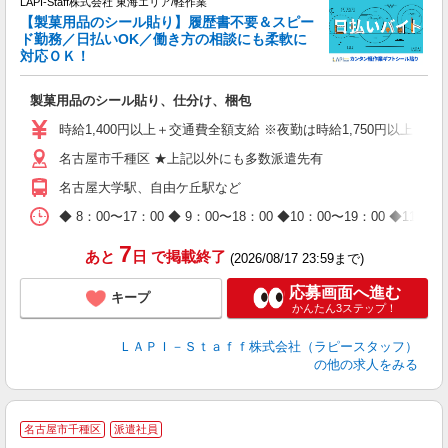
LAPI-Staff株式会社 東海エリア/軽作業
【製菓用品のシール貼り】履歴書不要＆スピー
ド勤務／日払いOK／働き方の相談にも柔軟に
対応ＯＫ！
入
製菓用品のシール貼り、仕分け、梱包
量
迎
時給1,400円以上＋交通費全額支給 ※夜勤は時給1,750円以上（深夜手
給
名古屋市千種区 ★上記以外にも多数派遣先有
期
休
名古屋大学駅、自由ケ丘駅など
日
タ
◆ 8：00〜17：00 ◆ 9：00〜18：00 ◆10：00〜1
7
あと
日
で掲載終了
(2026/08/17 23:59まで)
応募画面へ進む
キープ
かんたん3ステップ！
ＬＡＰＩ－Ｓｔａｆｆ株式会社（ラピースタッフ）
の他の求人をみる
名古屋市千種区
派遣社員