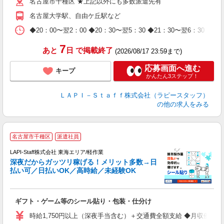
名古屋市千種区 ★上記以外にも多数派遣先有
給
期
名古屋大学駅、自由ケ丘駅など
休
日
◆20：00〜翌2：00 ◆20：30〜翌5：30 ◆21：30〜
タ
7
あと
日
で掲載終了
(2026/08/17 23:59まで)
応募画面へ進む
キープ
かんたん3ステップ！
ＬＡＰＩ－Ｓｔａｆｆ株式会社（ラピースタッフ）
の他の求人をみる
お
名古屋市千種区
派遣社員
2
LAPI-Staff株式会社 東海エリア/軽作業
深夜だからガッツリ稼げる！メリット多数→日
払い可／日払いOK／高時給／未経験OK
よ
間
入
ギフト・ゲーム等のシール貼り・包装・仕分け
量
迎
時給1,750円以上（深夜手当含む）＋交通費全額支給 ◆月収例 308,0
給