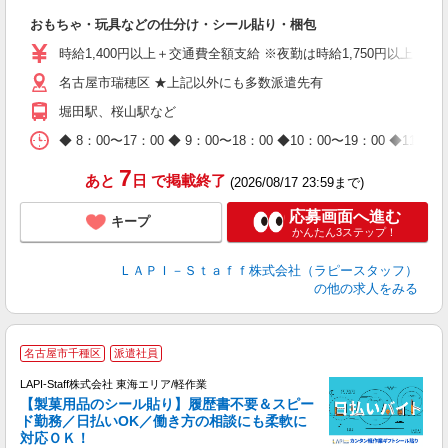
リ
おもちゃ・玩具などの仕分け・シール貼り・梱包
入
量
時給1,400円以上＋交通費全額支給 ※夜勤は時給1,750円以上（深夜手
迎
名古屋市瑞穂区 ★上記以外にも多数派遣先有
給
期
堀田駅、桜山駅など
休
日
◆ 8：00〜17：00 ◆ 9：00〜18：00 ◆10：00〜1
タ
7
あと
日
で掲載終了
(2026/08/17 23:59まで)
応募画面へ進む
キープ
かんたん3ステップ！
ＬＡＰＩ－Ｓｔａｆｆ株式会社（ラピースタッフ）
の他の求人をみる
名古屋市千種区
派遣社員
LAPI-Staff株式会社 東海エリア/軽作業
【製菓用品のシール貼り】履歴書不要＆スピー
ド勤務／日払いOK／働き方の相談にも柔軟に
対応ＯＫ！