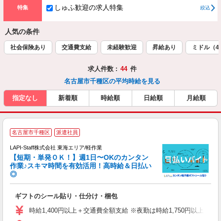
しゅふ歓迎の求人特集
特集
絞込
人気の条件
社会保険あり
交通費支給
未経験歓迎
昇給あり
ミドル（4
求人件数 :
44
件
名古屋市千種区の平均時給を見る
指定なし
新着順
時給順
日給順
月給順
＼
名古屋市千種区
派遣社員
LAPI-Staff株式会社 東海エリア/軽作業
【短期・単発ＯＫ！】週1日〜OKのカンタン
作業♪スキマ時間を有効活用！高時給＆日払い
◎
時
ギフトのシール貼り・仕分け・梱包
入
量
時給1,400円以上＋交通費全額支給 ※夜勤は時給1,750円以上（深夜手
迎