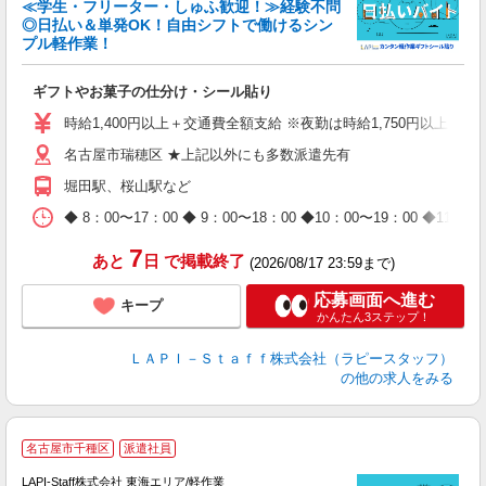
≪学生・フリーター・しゅふ歓迎！≫経験不問
相
◎日払い＆単発OK！自由シフトで働けるシン
プル軽作業！
見
ギフトやお菓子の仕分け・シール貼り
入
量
時給1,400円以上＋交通費全額支給 ※夜勤は時給1,750円以上（深夜手
迎
名古屋市瑞穂区 ★上記以外にも多数派遣先有
給
期
堀田駅、桜山駅など
休
日
◆ 8：00〜17：00 ◆ 9：00〜18：00 ◆10：00〜1
タ
7
あと
日
で掲載終了
(2026/08/17 23:59まで)
応募画面へ進む
キープ
かんたん3ステップ！
ＬＡＰＩ－Ｓｔａｆｆ株式会社（ラピースタッフ）
の他の求人をみる
名古屋市千種区
派遣社員
LAPI-Staff株式会社 東海エリア/軽作業