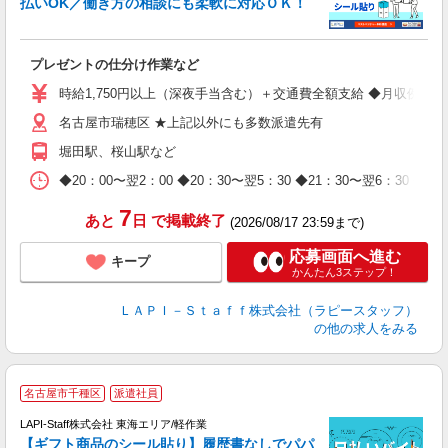
払いOK／働き方の相談にも柔軟に対応ＯＫ！
ト
プレゼントの仕分け作業など
入
量
時給1,750円以上（深夜手当含む）＋交通費全額支給 ◆月収例 308,0
迎
名古屋市瑞穂区 ★上記以外にも多数派遣先有
給
期
堀田駅、桜山駅など
休
日
◆20：00〜翌2：00 ◆20：30〜翌5：30 ◆21：30〜
タ
7
あと
日
で掲載終了
(2026/08/17 23:59まで)
応募画面へ進む
キープ
かんたん3ステップ！
ＬＡＰＩ－Ｓｔａｆｆ株式会社（ラピースタッフ）
の他の求人をみる
名古屋市千種区
派遣社員
LAPI-Staff株式会社 東海エリア/軽作業
【ギフト商品のシール貼り】履歴書なしでパパ