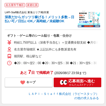
お
名古屋市千種区
派遣社員
2
LAPI-Staff株式会社 東海エリア/軽作業
深夜だからガッツリ稼げる！メリット多数→日
払い可／日払いOK／高時給／未経験OK
よ
間
入
ギフト・ゲーム等のシール貼り・包装・仕分け
量
迎
時給1,750円以上（深夜手当含む）＋交通費全額支給 ◆月収例 308,0
給
名古屋市瑞穂区 ★上記以外にも多数派遣先有
期
休
堀田駅、桜山駅など
日
タ
◆20：00〜翌2：00 ◆20：30〜翌5：30 ◆21：30〜
7
あと
日
で掲載終了
(2026/08/17 23:59まで)
応募画面へ進む
キープ
かんたん3ステップ！
ＬＡＰＩ－Ｓｔａｆｆ株式会社（ラピースタッフ）
の他の求人をみる