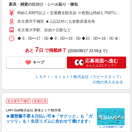
者
家具・雑貨の仕分け・シール貼り・梱包
入
量
時給1,400円以上＋交通費全額支給 ※夜勤は時給1,750円以上（深夜手
迎
名古屋市千種区 ★上記以外にも多数派遣先有
給
期
名古屋大学駅、自由ケ丘駅など
休
日
◆ 8：00〜17：00 ◆ 9：00〜18：00 ◆10：00〜1
タ
7
あと
日
で掲載終了
(2026/08/17 23:59まで)
応募画面へ進む
キープ
かんたん3ステップ！
ＬＡＰＩ－Ｓｔａｆｆ株式会社（ラピースタッフ）
の他の求人をみる
名古屋市千種区
派遣社員
LAPI-Staff株式会社 東海エリア/軽作業
★履歴書不要＆日払い可★「サクッと」も「ガ
ッツリ」も！生活リズムに合わせて働けます♪