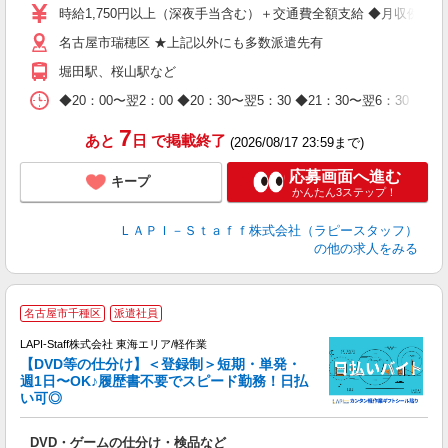
量
時給1,750円以上（深夜手当含む）＋交通費全額支給 ◆月収例 308,0
迎
名古屋市瑞穂区 ★上記以外にも多数派遣先有
給
期
堀田駅、桜山駅など
休
日
◆20：00〜翌2：00 ◆20：30〜翌5：30 ◆21：30〜
タ
7
あと
日
で掲載終了
(2026/08/17 23:59まで)
応募画面へ進む
キープ
かんたん3ステップ！
ＬＡＰＩ－Ｓｔａｆｆ株式会社（ラピースタッフ）
の他の求人をみる
名古屋市千種区
派遣社員
LAPI-Staff株式会社 東海エリア/軽作業
【DVD等の仕分け】＜登録制＞短期・単発・
週1日〜OK♪履歴書不要でスピード勤務！日払
い可◎
見
DVD・ゲームの仕分け・検品など
入