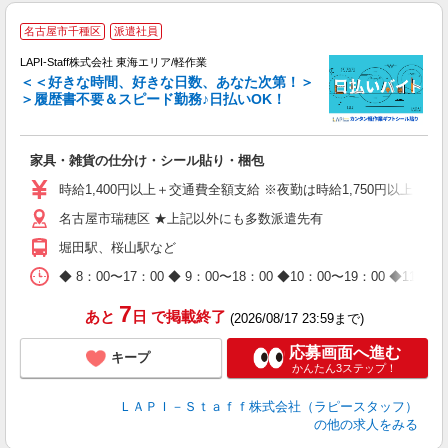
名古屋市千種区
派遣社員
LAPI-Staff株式会社 東海エリア/軽作業
＜＜好きな時間、好きな日数、あなた次第！＞
＞履歴書不要＆スピード勤務♪日払いOK！
者
家具・雑貨の仕分け・シール貼り・梱包
入
量
時給1,400円以上＋交通費全額支給 ※夜勤は時給1,750円以上（深夜手
迎
名古屋市瑞穂区 ★上記以外にも多数派遣先有
給
期
堀田駅、桜山駅など
休
日
◆ 8：00〜17：00 ◆ 9：00〜18：00 ◆10：00〜1
タ
7
あと
日
で掲載終了
(2026/08/17 23:59まで)
応募画面へ進む
キープ
かんたん3ステップ！
ＬＡＰＩ－Ｓｔａｆｆ株式会社（ラピースタッフ）
の他の求人をみる