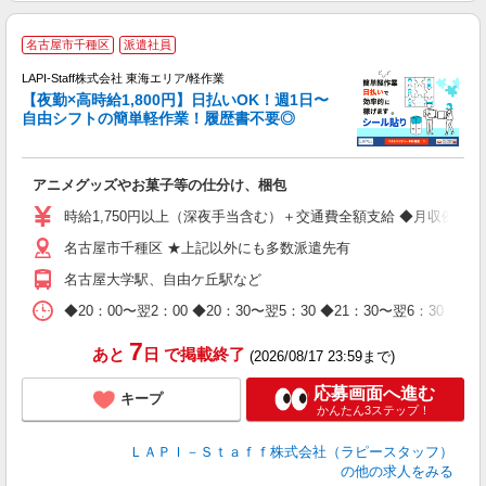
名古屋市千種区
派遣社員
時
LAPI-Staff株式会社 東海エリア/軽作業
【夜勤×高時給1,800円】日払いOK！週1日〜
自由シフトの簡単軽作業！履歴書不要◎
く
アニメグッズやお菓子等の仕分け、梱包
入
量
時給1,750円以上（深夜手当含む）＋交通費全額支給 ◆月収例 308,0
迎
名古屋市千種区 ★上記以外にも多数派遣先有
給
期
名古屋大学駅、自由ケ丘駅など
休
日
◆20：00〜翌2：00 ◆20：30〜翌5：30 ◆21：30〜
タ
7
あと
日
で掲載終了
(2026/08/17 23:59まで)
応募画面へ進む
キープ
かんたん3ステップ！
ＬＡＰＩ－Ｓｔａｆｆ株式会社（ラピースタッフ）
の他の求人をみる