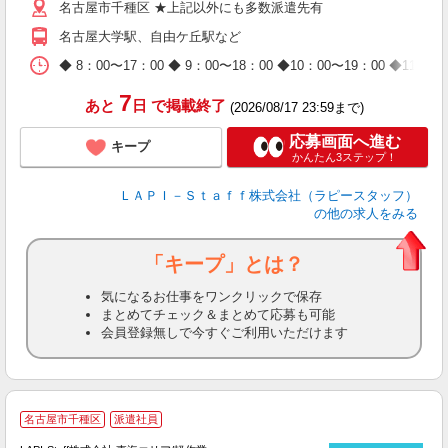
名古屋市千種区 ★上記以外にも多数派遣先有
給
期
名古屋大学駅、自由ケ丘駅など
休
日
◆ 8：00〜17：00 ◆ 9：00〜18：00 ◆10：00〜1
タ
7
あと
日
で掲載終了
(2026/08/17 23:59まで)
応募画面へ進む
キープ
かんたん3ステップ！
ＬＡＰＩ－Ｓｔａｆｆ株式会社（ラピースタッフ）
の他の求人をみる
「キープ」とは？
気になるお仕事をワンクリックで保存
まとめてチェック＆まとめて応募も可能
会員登録無しで今すぐご利用いただけます
名古屋市千種区
派遣社員