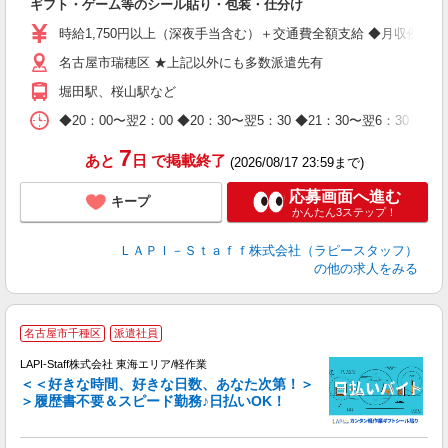
ギフト・ゲーム等のシール貼り・包装・仕分け
量
迎
時給1,750円以上（深夜手当含む）＋交通費全額支給 ◆月収例 308,0
給
名古屋市瑞穂区 ★上記以外にも多数派遣先有
期
休
堀田駅、桜山駅など
日
タ
◆20：00〜翌2：00 ◆20：30〜翌5：30 ◆21：30〜
7
あと
日
で掲載終了
(2026/08/17 23:59まで)
応募画面へ進む
キープ
かんたん3ステップ！
ＬＡＰＩ－Ｓｔａｆｆ株式会社（ラピースタッフ）
の他の求人をみる
名古屋市千種区
派遣社員
LAPI-Staff株式会社 東海エリア/軽作業
＜＜好きな時間、好きな日数、あなた次第！＞
＞履歴書不要＆スピード勤務♪日払いOK！