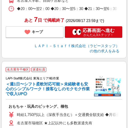
名古屋大学駅、自由ケ丘駅など
休
日
◆20：00〜翌2：00 ◆20：30〜翌5：30 ◆21：30〜
タ
7
あと
日
で掲載終了
(2026/08/17 23:59まで)
応募画面へ進む
キープ
かんたん3ステップ！
ＬＡＰＩ－Ｓｔａｆｆ株式会社（ラピースタッフ）
の他の求人をみる
名古屋市千種区
派遣社員
LAPI-Staff株式会社 東海エリア/軽作業
＜週1日〜シフト柔軟対応可能＞未経験者も安
心のシンプルワーク！接客なしのモクモク作業
で収入UP◎
を
おもちゃ・玩具のピッキング、梱包
入
量
時給1,750円以上（深夜手当含む）＋交通費全額支給 ◆月収例 308,0
迎
名古屋市瑞穂区 ★上記以外にも多数派遣先有
給