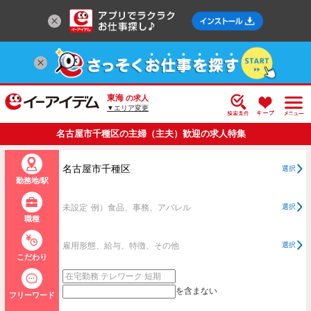
東海
の求人
▼エリア変更
名古屋市千種区の主婦（主夫）歓迎の求人特集
名古屋市千種区
選択
勤務地/駅
未設定
例）食品、事務、アパレル
選択
職種
雇用形態、給与、特徴、その他
選択
こだわり
を含まない
フリーワード