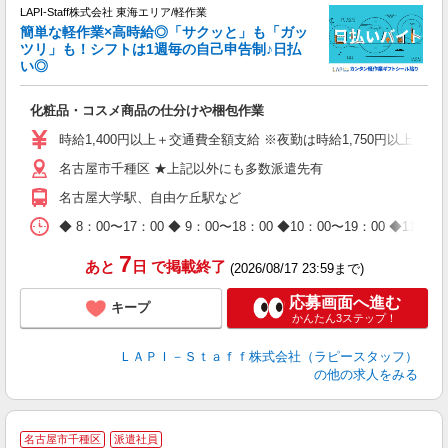
LAPI-Staff株式会社 東海エリア/軽作業
簡単な軽作業×高時給◎「サクッと」も「ガッ
談
ツリ」も！シフトは1週毎の自己申告制♪日払
い◎
こ
化粧品・コスメ商品の仕分けや梱包作業
入
量
時給1,400円以上＋交通費全額支給 ※夜勤は時給1,750円以上（深夜手
迎
名古屋市千種区 ★上記以外にも多数派遣先有
給
期
名古屋大学駅、自由ケ丘駅など
休
日
◆ 8：00〜17：00 ◆ 9：00〜18：00 ◆10：00〜1
タ
7
あと
日
で掲載終了
(2026/08/17 23:59まで)
応募画面へ進む
キープ
かんたん3ステップ！
ＬＡＰＩ－Ｓｔａｆｆ株式会社（ラピースタッフ）
の他の求人をみる
名古屋市千種区
派遣社員