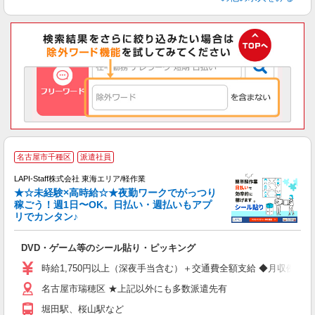
名古屋市千種区
派遣社員
LAPI-Staff株式会社 東海エリア/軽作業
★☆未経験×高時給☆★夜勤ワークでがっつり
稼ごう！週1日〜OK。日払い・週払いもアプ
リでカンタン♪
ン
DVD・ゲーム等のシール貼り・ピッキング
入
量
時給1,750円以上（深夜手当含む）＋交通費全額支給 ◆月収例 308,0
迎
名古屋市瑞穂区 ★上記以外にも多数派遣先有
給
期
堀田駅、桜山駅など
休