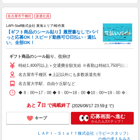
名古屋市千種区
派遣社員
LAPI-Staff株式会社 東海エリア/軽作業
【ギフト商品のシール貼り】履歴書なしでパパ
っと応募OK！スピード勤務可◎日払い・週払
い、全部OK！
入
ギフト商品のシール貼り、仕分け
量
迎
時給1,400円以上＋交通費全額支給 ※夜勤は時給1,750円以上（深夜手
給
名古屋市千種区 ★上記以外にも多数派遣先有
期
休
名古屋大学駅、自由ケ丘駅など
日
タ
◆ 8：00〜17：00 ◆ 9：00〜18：00 ◆10：00〜1
7
あと
日
で掲載終了
(2026/08/17 23:59まで)
応募画面へ進む
キープ
かんたん3ステップ！
ＬＡＰＩ－Ｓｔａｆｆ株式会社（ラピースタッフ）
の他の求人をみる