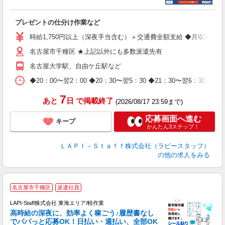
ト
プレゼントの仕分け作業など
入
量
時給1,750円以上（深夜手当含む）＋交通費全額支給 ◆月収例 308,0
迎
名古屋市千種区 ★上記以外にも多数派遣先有
給
期
名古屋大学駅、自由ケ丘駅など
休
日
◆20：00〜翌2：00 ◆20：30〜翌5：30 ◆21：30〜
タ
7
あと
日
で掲載終了
(2026/08/17 23:59まで)
応募画面へ進む
キープ
かんたん3ステップ！
ＬＡＰＩ－Ｓｔａｆｆ株式会社（ラピースタッフ）
の他の求人をみる
名古屋市千種区
派遣社員
LAPI-Staff株式会社 東海エリア/軽作業
高時給の深夜に、効率よく稼ごう♪履歴書なし
でパパっと応募OK！日払い・週払い、全部OK