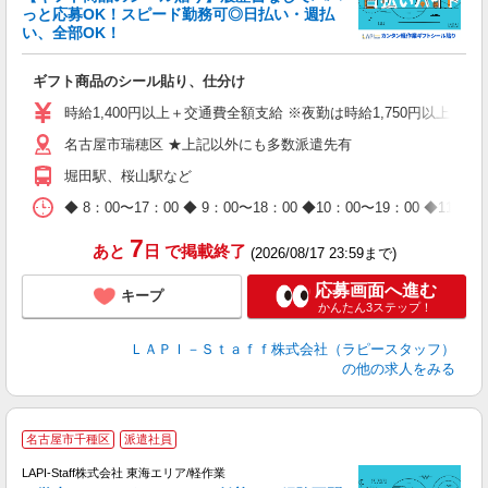
っと応募OK！スピード勤務可◎日払い・週払
い、全部OK！
入
ギフト商品のシール貼り、仕分け
量
迎
時給1,400円以上＋交通費全額支給 ※夜勤は時給1,750円以上（深夜手
給
名古屋市瑞穂区 ★上記以外にも多数派遣先有
期
休
堀田駅、桜山駅など
日
タ
◆ 8：00〜17：00 ◆ 9：00〜18：00 ◆10：00〜1
7
あと
日
で掲載終了
(2026/08/17 23:59まで)
応募画面へ進む
キープ
かんたん3ステップ！
ＬＡＰＩ－Ｓｔａｆｆ株式会社（ラピースタッフ）
の他の求人をみる
名古屋市千種区
派遣社員
LAPI-Staff株式会社 東海エリア/軽作業