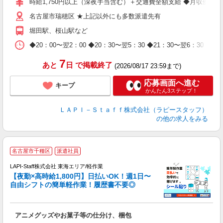
時給1,750円以上（深夜手当含む）＋交通費全額支給 ◆月収例 308,0
迎
名古屋市瑞穂区 ★上記以外にも多数派遣先有
給
期
堀田駅、桜山駅など
休
日
◆20：00〜翌2：00 ◆20：30〜翌5：30 ◆21：30〜
タ
7
あと
日
で掲載終了
(2026/08/17 23:59まで)
応募画面へ進む
キープ
かんたん3ステップ！
ＬＡＰＩ－Ｓｔａｆｆ株式会社（ラピースタッフ）
の他の求人をみる
名古屋市千種区
派遣社員
時
LAPI-Staff株式会社 東海エリア/軽作業
【夜勤×高時給1,800円】日払いOK！週1日〜
自由シフトの簡単軽作業！履歴書不要◎
く
アニメグッズやお菓子等の仕分け、梱包
入