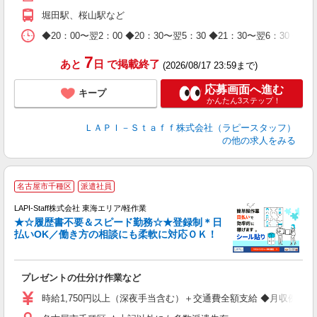
期
堀田駅、桜山駅など
休
日
◆20：00〜翌2：00 ◆20：30〜翌5：30 ◆21：30〜
タ
7
あと
日
で掲載終了
(2026/08/17 23:59まで)
応募画面へ進む
キープ
かんたん3ステップ！
ＬＡＰＩ－Ｓｔａｆｆ株式会社（ラピースタッフ）
の他の求人をみる
名古屋市千種区
派遣社員
LAPI-Staff株式会社 東海エリア/軽作業
★☆履歴書不要＆スピード勤務☆★登録制＊日
払いOK／働き方の相談にも柔軟に対応ＯＫ！
ト
プレゼントの仕分け作業など
入
量
時給1,750円以上（深夜手当含む）＋交通費全額支給 ◆月収例 308,0
迎