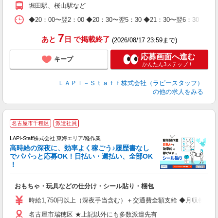
期
堀田駅、桜山駅など
休
日
◆20：00〜翌2：00 ◆20：30〜翌5：30 ◆21：30〜
タ
7
あと
日
で掲載終了
(2026/08/17 23:59まで)
応募画面へ進む
キープ
かんたん3ステップ！
ＬＡＰＩ－Ｓｔａｆｆ株式会社（ラピースタッフ）
の他の求人をみる
名古屋市千種区
派遣社員
LAPI-Staff株式会社 東海エリア/軽作業
高時給の深夜に、効率よく稼ごう♪履歴書なし
でパパっと応募OK！日払い・週払い、全部OK
！
を
おもちゃ・玩具などの仕分け・シール貼り・梱包
入
量
時給1,750円以上（深夜手当含む）＋交通費全額支給 ◆月収例 308,0
迎
名古屋市瑞穂区 ★上記以外にも多数派遣先有
給