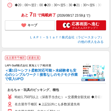
日
◆20：00〜翌2：00 ◆20：30〜翌5：30 ◆21：30〜
タ
7
あと
日
で掲載終了
(2026/08/17 23:59まで)
応募画面へ進む
キープ
かんたん3ステップ！
ＬＡＰＩ－Ｓｔａｆｆ株式会社（ラピースタッフ）
の他の求人をみる
名古屋市千種区
派遣社員
LAPI-Staff株式会社 東海エリア/軽作業
＜週1日〜シフト柔軟対応可能＞未経験者も安
心のシンプルワーク！接客なしのモクモク作業
で収入UP◎
を
おもちゃ・玩具のピッキング、梱包
入
量
時給1,750円以上（深夜手当含む）＋交通費全額支給 ◆月収例 308,0
迎
名古屋市千種区 ★上記以外にも多数派遣先有
給
期