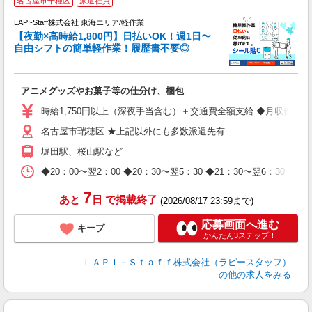
名古屋市千種区
派遣社員
時
LAPI-Staff株式会社 東海エリア/軽作業
【夜勤×高時給1,800円】日払いOK！週1日〜
自由シフトの簡単軽作業！履歴書不要◎
く
アニメグッズやお菓子等の仕分け、梱包
入
量
時給1,750円以上（深夜手当含む）＋交通費全額支給 ◆月収例 308,0
迎
名古屋市瑞穂区 ★上記以外にも多数派遣先有
給
期
堀田駅、桜山駅など
休
日
◆20：00〜翌2：00 ◆20：30〜翌5：30 ◆21：30〜
タ
7
あと
日
で掲載終了
(2026/08/17 23:59まで)
応募画面へ進む
キープ
かんたん3ステップ！
ＬＡＰＩ－Ｓｔａｆｆ株式会社（ラピースタッフ）
の他の求人をみる