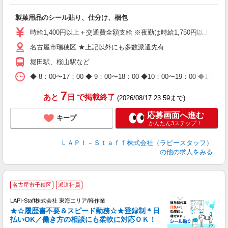
入
製菓用品のシール貼り、仕分け、梱包
量
迎
時給1,400円以上＋交通費全額支給 ※夜勤は時給1,750円以上（深夜手
給
名古屋市瑞穂区 ★上記以外にも多数派遣先有
期
休
堀田駅、桜山駅など
日
タ
◆ 8：00〜17：00 ◆ 9：00〜18：00 ◆10：00〜1
7
あと
日
で掲載終了
(2026/08/17 23:59まで)
応募画面へ進む
キープ
かんたん3ステップ！
ＬＡＰＩ－Ｓｔａｆｆ株式会社（ラピースタッフ）
の他の求人をみる
名古屋市千種区
派遣社員
LAPI-Staff株式会社 東海エリア/軽作業
★☆履歴書不要＆スピード勤務☆★登録制＊日
払いOK／働き方の相談にも柔軟に対応ＯＫ！