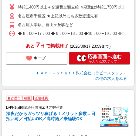
量
時給1,400円以上＋交通費全額支給 ※夜勤は時給1,750円以上（深夜手
迎
名古屋市千種区 ★上記以外にも多数派遣先有
給
期
名古屋大学駅、自由ケ丘駅など
休
日
◆ 8：00〜17：00 ◆ 9：00〜18：00 ◆10：00〜1
タ
7
あと
日
で掲載終了
(2026/08/17 23:59まで)
応募画面へ進む
キープ
かんたん3ステップ！
ＬＡＰＩ－Ｓｔａｆｆ株式会社（ラピースタッフ）
の他の求人をみる
お
名古屋市千種区
派遣社員
2
LAPI-Staff株式会社 東海エリア/軽作業
深夜だからガッツリ稼げる！メリット多数→日
払い可／日払いOK／高時給／未経験OK
よ
間
入