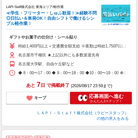
LAPI-Staff株式会社 東海エリア/軽作業
≪学生・フリーター・しゅふ歓迎！≫経験不問
相
◎日払い＆単発OK！自由シフトで働けるシン
プル軽作業！
見
ギフトやお菓子の仕分け・シール貼り
入
量
時給1,400円以上＋交通費全額支給 ※夜勤は時給1,750円以上（深夜手
迎
名古屋市千種区 ★上記以外にも多数派遣先有
給
期
名古屋大学駅、自由ケ丘駅など
休
日
◆ 8：00〜17：00 ◆ 9：00〜18：00 ◆10：00〜1
タ
7
あと
日
で掲載終了
(2026/08/17 23:59まで)
応募画面へ進む
キープ
かんたん3ステップ！
ＬＡＰＩ－Ｓｔａｆｆ株式会社（ラピースタッフ）
の他の求人をみる