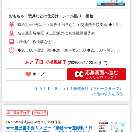
！
を
おもちゃ・玩具などの仕分け・シール貼り・梱包
入
量
時給1,750円以上（深夜手当含む）＋交通費全額支給 ◆月収例 308,0
迎
名古屋市瑞穂区 ★上記以外にも多数派遣先有
給
期
堀田駅、桜山駅など
休
日
◆20：00〜翌2：00 ◆20：30〜翌5：30 ◆21：30〜
タ
7
あと
日
で掲載終了
(2026/08/17 23:59まで)
応募画面へ進む
キープ
かんたん3ステップ！
ＬＡＰＩ－Ｓｔａｆｆ株式会社（ラピースタッフ）
の他の求人をみる
名古屋市千種区
派遣社員
LAPI-Staff株式会社 東海エリア/軽作業
★☆履歴書不要＆スピード勤務☆★登録制＊日