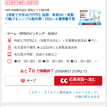
名古屋市千種区
派遣社員
で
LAPI-Staff株式会社 東海エリア/軽作業
【深夜で月収30万円可】短期・単発OK！夜勤
で稼げるシンプル軽作業！日払い＆履歴書不要
♪
か
ゲーム・DVDのピッキング・仕分け
入
量
時給1,750円以上（深夜手当含む）＋交通費全額支給 ◆月収例 308,0
迎
名古屋市千種区 ★上記以外にも多数派遣先有
給
期
名古屋大学駅、自由ケ丘駅など
休
日
◆20：00〜翌2：00 ◆20：30〜翌5：30 ◆21：30〜
タ
7
あと
日
で掲載終了
(2026/08/17 23:59まで)
応募画面へ進む
キープ
かんたん3ステップ！
ＬＡＰＩ－Ｓｔａｆｆ株式会社（ラピースタッフ）
の他の求人をみる