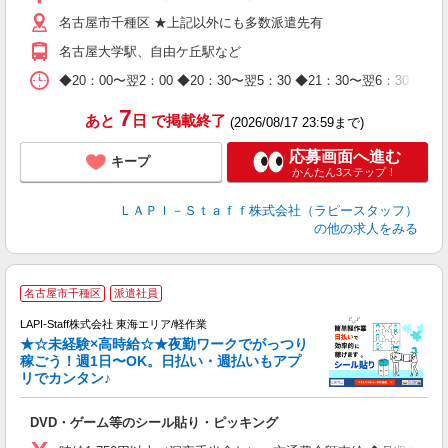
迎
名古屋市千種区 ★上記以外にも多数派遣先有
給
期
名古屋大学駅、自由ケ丘駅など
休
日
◆20：00〜翌2：00 ◆20：30〜翌5：30 ◆21：30〜
タ
7
あと
日
で掲載終了
(2026/08/17 23:59まで)
応募画面へ進む
キープ
かんたん3ステップ！
ＬＡＰＩ－Ｓｔａｆｆ株式会社（ラピースタッフ）
の他の求人をみる
名古屋市千種区
派遣社員
LAPI-Staff株式会社 東海エリア/軽作業
★☆未経験×高時給☆★夜勤ワークでがっつり
稼ごう！週1日〜OK。日払い・週払いもアプ
リでカンタン♪
ン
DVD・ゲーム等のシール貼り・ピッキング
入
量