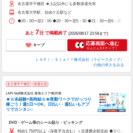
名古屋市千種区 ★上記以外にも多数派遣先有
期
休
名古屋大学駅、自由ケ丘駅など
日
タ
◆20：00〜翌2：00 ◆20：30〜翌5：30 ◆21：30〜
7
あと
日
で掲載終了
(2026/08/17 23:59まで)
応募画面へ進む
キープ
かんたん3ステップ！
ＬＡＰＩ－Ｓｔａｆｆ株式会社（ラピースタッフ）
の他の求人をみる
名古屋市千種区
派遣社員
LAPI-Staff株式会社 東海エリア/軽作業
★☆未経験×高時給☆★夜勤ワークでがっつり
稼ごう！週1日〜OK。日払い・週払いもアプ
リでカンタン♪
ン
DVD・ゲーム等のシール貼り・ピッキング
入
量
時給1,750円以上（深夜手当含む）＋交通費全額支給 ◆月収例 308,0