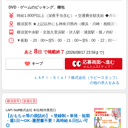
を
DVD・ゲームのピッキング、梱包
入
量
時給1,800円以上（深夜手当含む）＋交通費全額支給 ◆月収例 316,8
迎
横須賀市 ★上記以外にも神奈川県内（横浜・川崎・相模原など）
給
期
横須賀中央駅・京急久里浜駅・汐入駅・浦賀駅・堀ノ内駅・北久
休
シ
▼夜勤 ・20：00〜翌5：00 ・21：00〜翌6：00 ・22
深
8
あと
日
で掲載終了
(2026/08/17 23:59まで)
応募画面へ進む
キープ
かんたん3ステップ！
ＬＡＰＩ－Ｓｔａｆｆ株式会社（ラピースタッフ）
の他の求人をみる
横須賀市
派遣社員
LAPI-Staff株式会社 本社/軽作業窓口
【おもちゃ等の袋詰め】＜登録制＞単発・短期
・週1日〜OK♪履歴書不要！高時給＆日払い可
◎