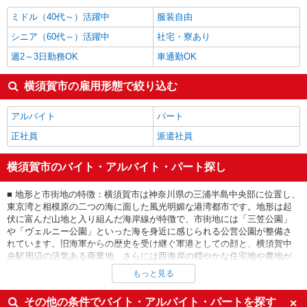
横須賀市の他の職種の平均時給を見る
ミドル（40代～）活躍中
服装自由
シニア（60代～）活躍中
社宅・寮あり
週2～3日勤務OK
車通勤OK
横須賀市の雇用形態で絞り込む
アルバイト
パート
正社員
派遣社員
横須賀市のバイト・アルバイト・パート探し
■ 地形と市街地の特徴：横須賀市は神奈川県の三浦半島中央部に位置し、
東京湾と相模原の二つの海に面した風光明媚な港湾都市です。地形は起
伏に富んだ山地と入り組んだ海岸線が特徴で、市街地には「三笠公園」
や「ヴェルニー公園」といった海を身近に感じられる公営公園が整備さ
れています。旧海軍からの歴史を受け継ぐ軍港としての顔と、横須賀中
央駅周辺の活気ある商業地、さらには西海岸の穏やかな住宅地や農地が
共存する、独特の情緒を持った街並みが広がっています。 ■ 交通アクセ
もっと見る
ス：交通は京急本線とJR横須賀線の2路線が走り、横浜や品川、東京とい
った都心部へ乗り換えなしでアクセスできる高い利便性を誇ります。特
その他の条件でバイト・アルバイト・パートを探す
に京急の「横須賀中央駅」は市の中心拠点として機能し、多くの通勤・