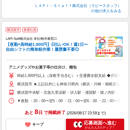
ＬＡＰＩ－Ｓｔａｆｆ株式会社（ラピースタッフ）
の他の求人をみる
横須賀市
派遣社員
時
LAPI-Staff株式会社 本社/軽作業窓口
【夜勤×高時給1,800円】日払いOK！週1日〜
自由シフトの簡単軽作業！履歴書不要◎
く
アニメグッズやお菓子等の仕分け、梱包
入
量
時給1,800円以上（深夜手当含む）＋交通費全額支給 ◆月収例 316,8
迎
横須賀市 ★上記以外にも神奈川県内（横浜・川崎・相模原など）
給
期
横須賀中央駅・京急久里浜駅・汐入駅・浦賀駅・堀ノ内駅・北久
休
シ
▼夜勤 ・20：00〜翌5：00 ・21：00〜翌6：00 ・22
深
8
あと
日
で掲載終了
(2026/08/17 23:59まで)
応募画面へ進む
キープ
かんたん3ステップ！