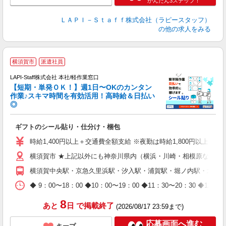
かんたん3ステップ！
ＬＡＰＩ－Ｓｔａｆｆ株式会社（ラピースタッフ）
の他の求人をみる
＼
横須賀市
派遣社員
LAPI-Staff株式会社 本社/軽作業窓口
【短期・単発ＯＫ！】週1日〜OKのカンタン
作業♪スキマ時間を有効活用！高時給＆日払い
◎
期
ギフトのシール貼り・仕分け・梱包
入
量
時給1,400円以上＋交通費全額支給 ※夜勤は時給1,800円以上（深夜手
迎
横須賀市 ★上記以外にも神奈川県内（横浜・川崎・相模原など）
給
期
横須賀中央駅・京急久里浜駅・汐入駅・浦賀駅・堀ノ内駅・北久
休
日
◆ 9：00〜18：00 ◆10：00〜19：00 ◆11：30〜2
タ
8
あと
日
で掲載終了
(2026/08/17 23:59まで)
応募画面へ進む