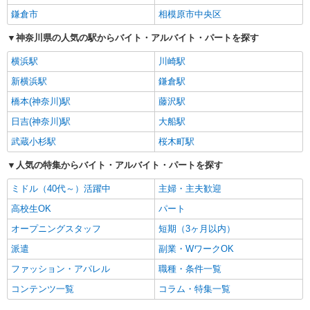
ービス職まで募集分野が多層的であり、個々の希望条件やライフステー
鎌倉市
相模原市中央区
ジに合わせて柔軟に職場を選べる、安定した就業環境が整っています。
神奈川県の人気の駅からバイト・アルバイト・パートを探す
横浜駅
川崎駅
新横浜駅
鎌倉駅
橋本(神奈川)駅
藤沢駅
日吉(神奈川)駅
大船駅
武蔵小杉駅
桜木町駅
人気の特集からバイト・アルバイト・パートを探す
ミドル（40代～）活躍中
主婦・主夫歓迎
高校生OK
パート
オープニングスタッフ
短期（3ヶ月以内）
派遣
副業・WワークOK
ファッション・アパレル
職種・条件一覧
コンテンツ一覧
コラム・特集一覧