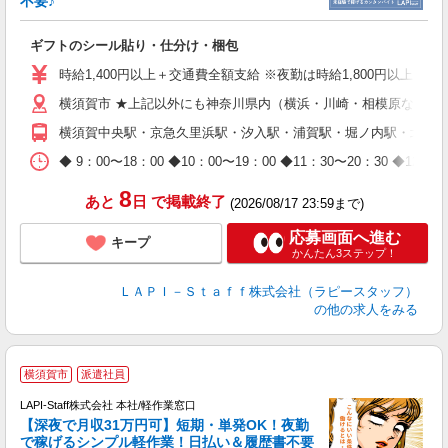
不要♪
き
入
ギフトのシール貼り・仕分け・梱包
量
迎
時給1,400円以上＋交通費全額支給 ※夜勤は時給1,800円以上（深夜手
給
横須賀市 ★上記以外にも神奈川県内（横浜・川崎・相模原など）
期
休
横須賀中央駅・京急久里浜駅・汐入駅・浦賀駅・堀ノ内駅・北久
日
タ
◆ 9：00〜18：00 ◆10：00〜19：00 ◆11：30〜2
8
あと
日
で掲載終了
(2026/08/17 23:59まで)
応募画面へ進む
キープ
かんたん3ステップ！
ＬＡＰＩ－Ｓｔａｆｆ株式会社（ラピースタッフ）
の他の求人をみる
横須賀市
派遣社員
で
LAPI-Staff株式会社 本社/軽作業窓口
【深夜で月収31万円可】短期・単発OK！夜勤
で稼げるシンプル軽作業！日払い＆履歴書不要