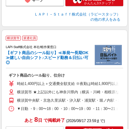
キープ
かんたん3ステップ！
ＬＡＰＩ－Ｓｔａｆｆ株式会社（ラピースタッフ）
の他の求人をみる
横須賀市
派遣社員
LAPI-Staff株式会社 本社/軽作業窓口
【ギフト商品のシール貼り】≪単発〜長期OK
≫嬉しい自由シフト♪スピード勤務＆日払い可
◎
入
ギフト商品のシール貼り、仕分け
量
迎
時給1,400円以上＋交通費全額支給 ※夜勤は時給1,800円以上（深夜手
給
横須賀市 ★上記以外にも神奈川県内（横浜・川崎・相模原など）
期
休
横須賀中央駅・京急久里浜駅・汐入駅・浦賀駅・堀ノ内駅・北久
日
タ
▼日勤 ・9：00〜18：00 ・10：00〜19：00 ・11：3
8
あと
日
で掲載終了
(2026/08/17 23:59まで)