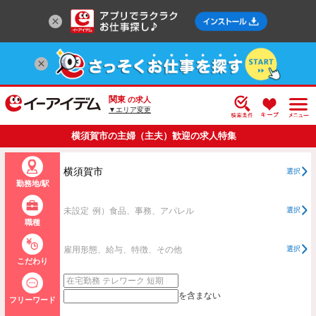
関東
の求人
▼エリア変更
横須賀市の主婦（主夫）歓迎の求人特集
横須賀市
選択
勤務地/駅
未設定
例）食品、事務、アパレル
選択
職種
雇用形態、給与、特徴、その他
選択
こだわり
を含まない
フリーワード