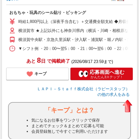
ン
おもちゃ・玩具のシール貼り・ピッキング
入
量
時給1,800円以上（深夜手当含む）＋交通費全額支給 ◆月収例 316,8
迎
横須賀市 ★上記以外にも神奈川県内（横浜・川崎・相模原など）
給
期
横須賀中央駅・京急久里浜駅・汐入駅・浦賀駅・堀ノ内駅・北久里
休
シ
▼シフト例 ・20：00〜翌5：00 ・21：00〜翌6：00 ・
深
8
あと
日
で掲載終了
(2026/08/17 23:59まで)
応募画面へ進む
キープ
かんたん3ステップ！
ＬＡＰＩ－Ｓｔａｆｆ株式会社（ラピースタッフ）
の他の求人をみる
「キープ」とは？
気になるお仕事をワンクリックで保存
まとめてチェック＆まとめて応募も可能
会員登録無しで今すぐご利用いただけます