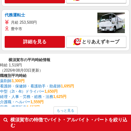
代務運転士
月給 253,500円
豊中市
詳細を見る
とりあえずキープ
横須賀市の平均時給情報
時給 1,519円
（2026年08月03日更新）
職種別平均時給
薬剤師
3,300円
看護師・保健師・看護助手・助産師
1,695円
中型（2t・4t）ドライバー
1,650円
経理・人事・労務・総務・法務
1,625円
介護職・ヘルパー
1,559円
家電・携帯販売
1,557円
もっと見る
その他介護・福祉
1,555円
サービス提供責任者・ソーシャルワーカー
1,549円
横須賀市の特徴でバイト・アルバイト・パートを絞り込
フォークリフト
1,543円
む
クレーン・玉掛
1,540円