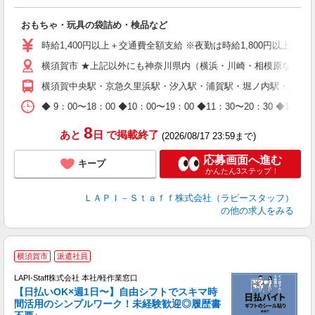
必
おもちゃ・玩具の袋詰め・検品など
入
量
時給1,400円以上＋交通費全額支給 ※夜勤は時給1,800円以上（深夜手
迎
横須賀市 ★上記以外にも神奈川県内（横浜・川崎・相模原など）
給
期
横須賀中央駅・京急久里浜駅・汐入駅・浦賀駅・堀ノ内駅・北久
休
日
◆ 9：00〜18：00 ◆10：00〜19：00 ◆11：30〜2
タ
8
あと
日
で掲載終了
(2026/08/17 23:59まで)
応募画面へ進む
キープ
かんたん3ステップ！
ＬＡＰＩ－Ｓｔａｆｆ株式会社（ラピースタッフ）
の他の求人をみる
★
横須賀市
派遣社員
LAPI-Staff株式会社 本社/軽作業窓口
【日払いOK×週1日〜】自由シフトでスキマ時
間活用のシンプルワーク！未経験歓迎◎履歴書