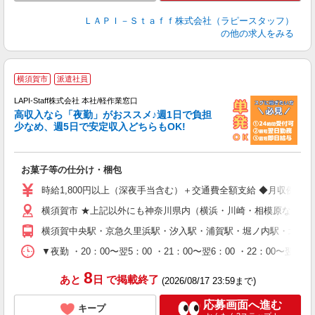
ＬＡＰＩ－Ｓｔａｆｆ株式会社（ラピースタッフ）
の他の求人をみる
横須賀市
派遣社員
LAPI-Staff株式会社 本社/軽作業窓口
高収入なら「夜勤」がおススメ♪週1日で負担
ど
少なめ、週5日で安定収入どちらもOK!
マ
お菓子等の仕分け・梱包
入
量
時給1,800円以上（深夜手当含む）＋交通費全額支給 ◆月収例 316,8
迎
横須賀市 ★上記以外にも神奈川県内（横浜・川崎・相模原など）
給
期
横須賀中央駅・京急久里浜駅・汐入駅・浦賀駅・堀ノ内駅・北久
休
シ
▼夜勤 ・20：00〜翌5：00 ・21：00〜翌6：00 ・22
深
8
あと
日
で掲載終了
(2026/08/17 23:59まで)
応募画面へ進む
キープ