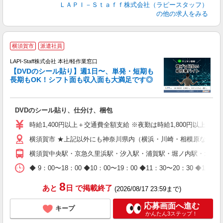
ＬＡＰＩ－Ｓｔａｆｆ株式会社（ラピースタッフ）
の他の求人をみる
＼
横須賀市
派遣社員
LAPI-Staff株式会社 本社/軽作業窓口
【DVDのシール貼り】週1日〜、単発・短期も
長期もOK！シフト面も収入面も大満足です◎
働
DVDのシール貼り、仕分け、梱包
入
量
時給1,400円以上＋交通費全額支給 ※夜勤は時給1,800円以上（深夜手
迎
横須賀市 ★上記以外にも神奈川県内（横浜・川崎・相模原など）
給
期
横須賀中央駅・京急久里浜駅・汐入駅・浦賀駅・堀ノ内駅・北久
休
日
◆ 9：00〜18：00 ◆10：00〜19：00 ◆11：30〜2
タ
8
あと
日
で掲載終了
(2026/08/17 23:59まで)
応募画面へ進む
キープ
かんたん3ステップ！