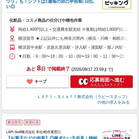
ツリ」も！シフトは1週毎の自己申告制♪日払
い◎
こ
化粧品・コスメ商品の仕分けや梱包作業
入
量
時給1,400円以上＋交通費全額支給 ※夜勤は時給1,800円以上（深夜手当
迎
横須賀市 ★上記以外にも神奈川県内（横浜・川崎・相模原など）
給
期
横須賀中央駅・京急久里浜駅・汐入駅・浦賀駅・堀ノ内駅・北久
休
日
▼日勤 ・9：00〜18：00 ・10：00〜19：00 ・11：3
タ
8
あと
日
で掲載終了
(2026/08/17 23:59まで)
応募画面へ進む
キープ
かんたん3ステップ！
ＬＡＰＩ－Ｓｔａｆｆ株式会社（ラピースタッフ）
の他の求人をみる
横須賀市
派遣社員
LAPI-Staff株式会社 本社/軽作業窓口
【お菓子などの包装】◎稼ぎたい方必見！時給