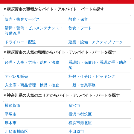
通学者が利用しています。道路網では横浜横須賀道路が南北を貫き、都
横須賀市の職種からバイト・アルバイト・パートを探す
心や湘南方面への車移動をスムーズに支えているほか、久里浜港からは
千葉県・金谷を結ぶ東京湾フェリーが運航し、広域的な交通ネットワー
販売・接客サービス
教育・保育
クの要となっています。 ■ 産業構成：産業は、自動車関連の製造業や造
船、工作機械などの重工業が古くから盛んです。また、三浦半島の豊か
清掃・警備・ビルメンテナンス・
飲食・フード
な自然を活かした「横須賀野菜」や水産業などの第1次産業も全国的な知
設備管理
名度を誇ります。近年では、横須賀リサーチパーク（YRP）を中心に情
ドライバー・配達
建築・設備・アクティブワーク
報通信・ハイテク分野の研究開発拠点が集積しており、伝統的な製造業
と最先端の技術、そして観光・商業がバランスよく組み合わさった多層
横須賀市の人気の職種からバイト・アルバイト・パートを探す
的な産業構造を成しているのが特徴です。 ■ 求人の傾向（オフィス・販
売・サービス系）：横須賀中央駅や汐入、久里浜などの主要駅周辺の商
経理・人事・労務・総務・法務
看護師・保健師・看護助手・助産
業施設を中心に、一般事務、受付、販売スタッフの募集が豊富です。米
師
軍基地周辺など国際色豊かなエリアでの接客・飲食求人も多く、英語力
を活かせる職場が見られるのも地域の特徴です。また、福祉・教育体制
アパレル販売
梱包・仕分け・ピッキング
が充実しているため、介護職や医療事務、保育職などの募集も市内全域
入出庫・商品管理・検品・検査
一般・営業事務
で活発に行われており、地域に根ざした安定した仕事探しが可能です。 ■
求人の傾向（製造・物流・専門技術系）：臨海部の工業エリアや幹線道
神奈川県の人気のエリアからバイト・アルバイト・パートを探す
路沿いには、製造業関連の工場や物流センターが多数立地しており、安
定した稼働が続いています。具体的には、部品の組み立て、検査、梱
横須賀市
藤沢市
包、倉庫内でのフォークリフト作業といった実務系の求人が極めて安定
しています。短期・長期の選択やシフト制、未経験歓迎の技術職など、
平塚市
横浜市都筑区
多様な働き方に応える募集が揃っており、自身の生活スタイルに合わせ
厚木市
横浜市港北区
た職種を選びやすい傾向にあります。 ■ 働く環境と地域特性：横須賀市
は、都心へのアクセスの良さと、海や山に囲まれた豊かな自然環境が両
川崎市川崎区
小田原市
立した職住近接に最適なエリアです。現場系からオフィス系、観光・サ