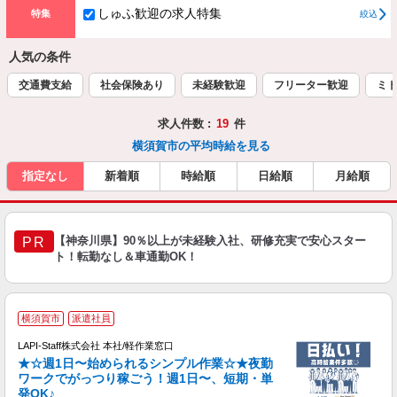
しゅふ歓迎の求人特集
特集
絞込
人気の条件
交通費支給
社会保険あり
未経験歓迎
フリーター歓迎
ミド
求人件数 :
19
件
横須賀市の平均時給を見る
指定なし
新着順
時給順
日給順
月給順
【神奈川県】90％以上が未経験入社、研修充実で安心スター
PR
ト！転勤なし＆車通勤OK！
横須賀市
派遣社員
LAPI-Staff株式会社 本社/軽作業窓口
★☆週1日〜始められるシンプル作業☆★夜勤
ワークでがっつり稼ごう！週1日〜、短期・単
発OK♪