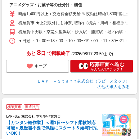
と
アニメグッズ・お菓子等の仕分け・梱包
入
量
時給1,400円以上＋交通費全額支給 ※夜勤は時給1,800円以上（深夜手当
迎
横須賀市 ★上記以外にも神奈川県内（横浜・川崎・相模原など）
給
期
横須賀中央駅・京急久里浜駅・汐入駅・浦賀駅・堀ノ内駅・北久
休
日
▼日勤 ・9：00〜18：00 ・10：00〜19：00 ・11：3
タ
8
あと
日
で掲載終了
(2026/08/17 23:59まで)
応募画面へ進む
キープ
かんたん3ステップ！
ＬＡＰＩ－Ｓｔａｆｆ株式会社（ラピースタッフ）
の他の求人をみる
横須賀市
派遣社員
LAPI-Staff株式会社 本社/軽作業窓口
【カンタン軽作業】＜週1日〜シフト柔軟対応
可能＞履歴書不要で気軽にスタート＆給与日払
いOK！