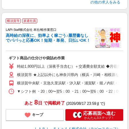
の他の求人をみる
横須賀市
派遣社員
LAPI-Staff株式会社 本社/軽作業窓口
し
高時給の深夜に、効率よく稼ごう♪履歴書なし
でパパっと応募OK！短期・単発、日払いOK！
業
ギフト商品の仕分けや袋詰め作業
入
量
時給1,800円以上（深夜手当含む）＋交通費全額支給 ◆月収例 316,8
迎
横須賀市 ★上記以外にも神奈川県内（横浜・川崎・相模原など）
給
期
横須賀中央駅・京急久里浜駅・汐入駅・浦賀駅・堀ノ内駅・北久
休
シ
▼シフト例 ・20：00〜翌5：00 ・21：00〜翌6：00 ・
深
8
あと
日
で掲載終了
(2026/08/17 23:59まで)
応募画面へ進む
キープ
かんたん3ステップ！
ＬＡＰＩ－Ｓｔａｆｆ株式会社（ラピースタッフ）