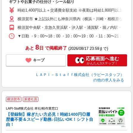
ギフトやお菓子の仕分け・シール貼り
入
量
時給1,400円以上＋交通費全額支給 ※夜勤は時給1,800円以上（深夜手当
迎
横須賀市 ★上記以外にも神奈川県内（横浜・川崎・相模原など）
給
期
横須賀中央駅・京急久里浜駅・汐入駅・浦賀駅・堀ノ内駅・北久
休
日
▼日勤 ・9：00〜18：00 ・10：00〜19：00 ・11：3
タ
8
あと
日
で掲載終了
(2026/08/17 23:59まで)
応募画面へ進む
キープ
かんたん3ステップ！
ＬＡＰＩ－Ｓｔａｆｆ株式会社（ラピースタッフ）
の他の求人をみる
横須賀市
派遣社員
LAPI-Staff株式会社 本社/軽作業窓口
【登録制】稼ぎたい方必見！時給1400円◎履
歴書不要＆スピード勤務♪日払いOK！シフト自
由！