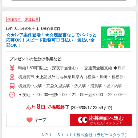
横須賀市
派遣社員
LAPI-Staff株式会社 本社/軽作業窓口
☆★レア案件登場！★☆履歴書なしでパパっと
応募OK！スピード勤務可◎日払い・週払い全
部OK！
ト
プレゼントの仕分け作業など
入
量
時給1,800円以上（深夜手当含む）＋交通費全額支給 ◆月収例 316,8
迎
横須賀市 ★上記以外にも神奈川県内（横浜・川崎・相模原など）
給
期
横須賀中央駅・京急久里浜駅・汐入駅・浦賀駅・堀ノ内駅・北久
休
シ
▼夜勤 ・20：00〜翌5：00 ・21：00〜翌6：00 ・22
深
8
あと
日
で掲載終了
(2026/08/17 23:59まで)
応募画面へ進む
キープ
かんたん3ステップ！
ＬＡＰＩ－Ｓｔａｆｆ株式会社（ラピースタッフ）