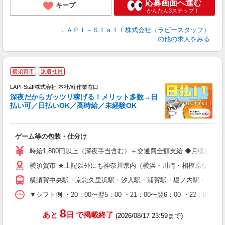
応募画面へ進む
キープ
かんたん3ステップ！
ＬＡＰＩ－Ｓｔａｆｆ株式会社（ラピースタッフ）
の他の求人をみる
お
横須賀市
派遣社員
LAPI-Staff株式会社 本社/軽作業窓口
深夜だからガッツリ稼げる！メリット多数→日
払い可／日払いOK／高時給／未経験OK
時
す
入
ゲーム等の包装・仕分け
量
迎
時給1,800円以上（深夜手当含む）＋交通費全額支給 ◆月収例 316,8
給
横須賀市 ★上記以外にも神奈川県内（横浜・川崎・相模原など）
期
休
横須賀中央駅・京急久里浜駅・汐入駅・浦賀駅・堀ノ内駅・北久里
シ
深
▼シフト例 ・20：00〜翌5：00 ・21：00〜翌6：00 ・
8
あと
日
で掲載終了
(2026/08/17 23:59まで)