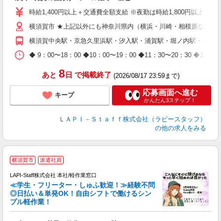
入
量
時給1,400円以上＋交通費全額支給 ※夜勤は時給1,800円以上（深夜手
迎
横須賀市 ★上記以外にも神奈川県内（横浜・川崎・相模原など）
給
期
横須賀中央駅・京急久里浜駅・汐入駅・浦賀駅・堀ノ内駅・北久
休
日
◆ 9：00〜18：00 ◆10：00〜19：00 ◆11：30〜2
タ
8
あと
日
で掲載終了
(2026/08/17 23:59まで)
応募画面へ進む
キープ
かんたん3ステップ！
ＬＡＰＩ－Ｓｔａｆｆ株式会社（ラピースタッフ）
の他の求人をみる
横須賀市
派遣社員
LAPI-Staff株式会社 本社/軽作業窓口
≪学生・フリーター・しゅふ歓迎！≫経験不問
相
◎日払い＆単発OK！自由シフトで働けるシン
プル軽作業！
見