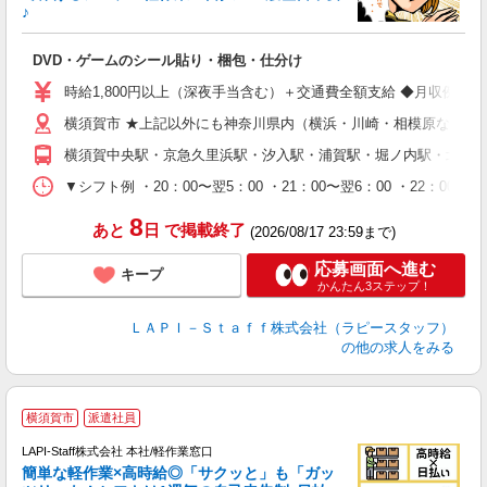
♪
か
DVD・ゲームのシール貼り・梱包・仕分け
入
量
時給1,800円以上（深夜手当含む）＋交通費全額支給 ◆月収例 316,8
迎
横須賀市 ★上記以外にも神奈川県内（横浜・川崎・相模原など）
給
期
横須賀中央駅・京急久里浜駅・汐入駅・浦賀駅・堀ノ内駅・北久里
休
シ
▼シフト例 ・20：00〜翌5：00 ・21：00〜翌6：00 ・
深
8
あと
日
で掲載終了
(2026/08/17 23:59まで)
応募画面へ進む
キープ
かんたん3ステップ！
ＬＡＰＩ－Ｓｔａｆｆ株式会社（ラピースタッフ）
の他の求人をみる
横須賀市
派遣社員
LAPI-Staff株式会社 本社/軽作業窓口
簡単な軽作業×高時給◎「サクッと」も「ガッ
談