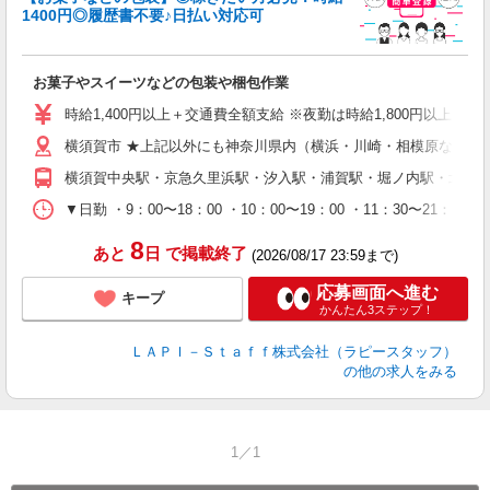
1400円◎履歴書不要♪日払い対応可
た
お菓子やスイーツなどの包装や梱包作業
入
量
時給1,400円以上＋交通費全額支給 ※夜勤は時給1,800円以上（深夜手当
迎
横須賀市 ★上記以外にも神奈川県内（横浜・川崎・相模原など）
給
期
横須賀中央駅・京急久里浜駅・汐入駅・浦賀駅・堀ノ内駅・北久
休
日
▼日勤 ・9：00〜18：00 ・10：00〜19：00 ・11：3
タ
8
あと
日
で掲載終了
(2026/08/17 23:59まで)
応募画面へ進む
キープ
かんたん3ステップ！
ＬＡＰＩ－Ｓｔａｆｆ株式会社（ラピースタッフ）
の他の求人をみる
1／1