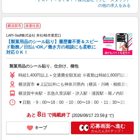
の他の求人をみる
横須賀市
派遣社員
LAPI-Staff株式会社 本社/軽作業窓口
【製菓用品のシール貼り】履歴書不要＆スピー
ド勤務／日払いOK／働き方の相談にも柔軟に
対応ＯＫ！
入
製菓用品のシール貼り、仕分け、梱包
量
迎
時給1,400円以上＋交通費全額支給 ※夜勤は時給1,800円以上（深夜手
給
横須賀市 ★上記以外にも神奈川県内（横浜・川崎・相模原など）
期
休
横須賀中央駅・京急久里浜駅・汐入駅・浦賀駅・堀ノ内駅・北久
日
タ
▼日勤 ・9：00〜18：00 ・10：00〜19：00 ・11：3
8
あと
日
で掲載終了
(2026/08/17 23:59まで)
応募画面へ進む
キープ
かんたん3ステップ！