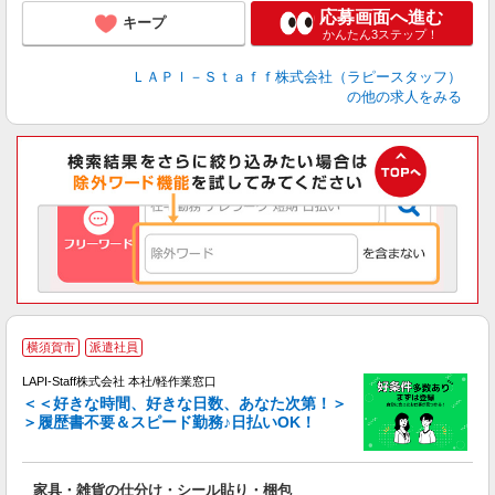
応募画面へ進む
キープ
かんたん3ステップ！
ＬＡＰＩ－Ｓｔａｆｆ株式会社（ラピースタッフ）
の他の求人をみる
横須賀市
派遣社員
LAPI-Staff株式会社 本社/軽作業窓口
＜＜好きな時間、好きな日数、あなた次第！＞
＞履歴書不要＆スピード勤務♪日払いOK！
者
家具・雑貨の仕分け・シール貼り・梱包