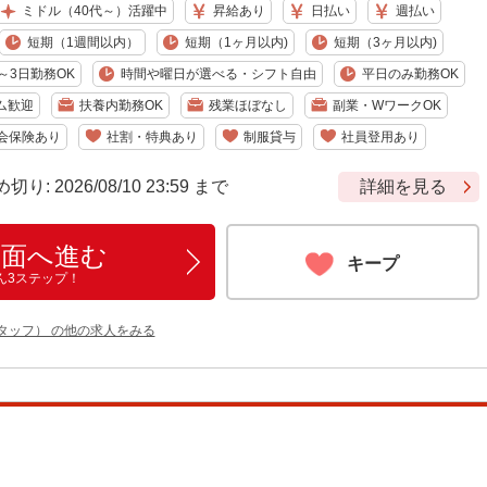
ミドル（40代～）活躍中
昇給あり
日払い
週払い
短期（1週間以内）
短期（1ヶ月以内)
短期（3ヶ月以内)
～3日勤務OK
時間や曜日が選べる・シフト自由
平日のみ勤務OK
ム歓迎
扶養内勤務OK
残業ほぼなし
副業・WワークOK
会保険あり
社割・特典あり
制服貸与
社員登用あり
 2026/08/10 23:59 まで
詳細を見る
画面へ進む
キープ
ん3ステップ！
タッフ） の他の求人をみる