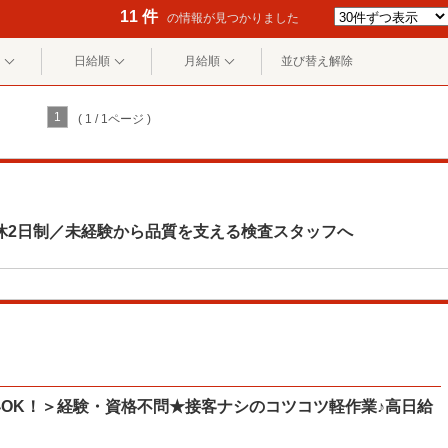
11 件
の情報が見つかりました
日給順
月給順
並び替え解除
1
( 1 / 1ページ )
休2日制／未経験から品質を支える検査スタッフへ
OK！＞経験・資格不問★接客ナシのコツコツ軽作業♪高日給