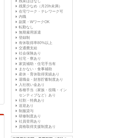
残業ほぼなし
残業少なめ（月20h未満）
在宅ワーク・テレワーク可
内職
副業・WワークOK
転勤なし
無期雇用派遣
登録制
有休取得率80%以上
交通費支給
社会保険あり
社宅・寮あり
家賃補助・住宅手当有
まかない・食事補助
産休・育休取得実績あり
退職金・財形貯蓄制度あり
入社祝い金あり
各種手当（家族・役職・イン
センティブなど）あり
社割・特典あり
送迎あり
制服貸与
研修制度あり
社員登用あり
資格取得支援制度あり