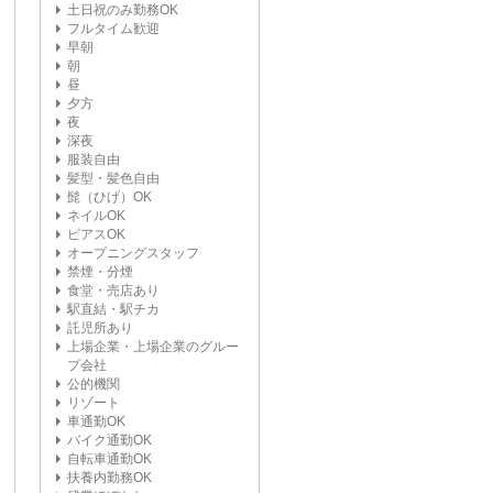
土日祝のみ勤務OK
フルタイム歓迎
早朝
朝
昼
夕方
夜
深夜
服装自由
髪型・髪色自由
髭（ひげ）OK
ネイルOK
ピアスOK
オープニングスタッフ
禁煙・分煙
食堂・売店あり
駅直結・駅チカ
託児所あり
上場企業・上場企業のグルー
プ会社
公的機関
リゾート
車通勤OK
バイク通勤OK
自転車通勤OK
扶養内勤務OK