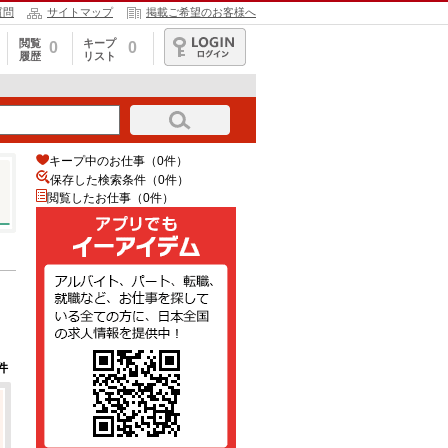
質問
サイトマップ
掲載ご希望のお客様へ
閲覧
キープ
0
0
履歴
リスト
ログイン
キープ中のお仕事（0件）
保存した検索条件（
0
件）
閲覧したお仕事（0件）
件