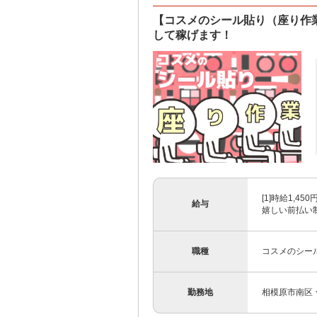
【コスメのシール貼り（座り作業
して稼げます！
[1]時給1,4
給与
嬉しい前払い制度
職種
コスメのシー
勤務地
相模原市南区