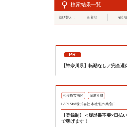
検索結果一覧
並び替え ：
新着順
時給順
PR
【神奈川県】転勤なし／完全週
相模原市南区
派遣社員
LAPI-Staff株式会社 本社/軽作業窓口
【登録制】＜履歴書不要×日払い
で稼げます！