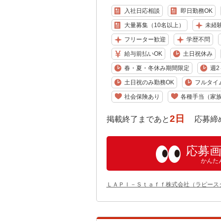
入社日応相談
即日勤務OK
大量募集（10名以上）
未経
フリーター歓迎
学歴不問
給与前払いOK
土日祝休み
春・夏・冬休み期間限定
週2
土日祝のみ勤務OK
フルタイ
社会保険あり
各種手当（家
2日
掲載終了まであと
応募締め切り:
応募
かんた
ＬＡＰＩ－Ｓｔａｆｆ株式会社（ラピース