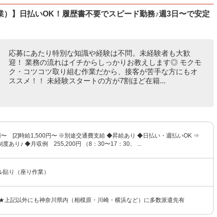
）】日払いOK！履歴書不要でスピード勤務♪週3日〜で安定
応募にあたり特別な知識や経験は不問。未経験者も大歓
迎！ 業務の流れはイチからしっかりお教えします◎ モクモ
ク・コツコツ取り組む作業だから、接客が苦手な方にもオ
ススメ！！ 未経験スタートの方が7割ほど在籍...
50円〜 [2]時給1,500円〜 ※別途交通費支給 ◆昇給あり ◆日払い・週払いOK ⇒
あり♪ ◆月収例 255,200円 （8：30〜17：30、 ...
ル貼り（座り作業）
 ★上記以外にも神奈川県内（相模原・川崎・横浜など）に多数派遣先有