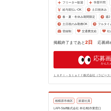
フリーター歓迎
学歴不問
給与前払いOK
土日祝休み
春・夏・冬休み期間限定
週2
土日祝のみ勤務OK
フルタイ
登録制
交通費支給
社
2日
掲載終了まであと
応募締め切り:
応募
かんた
ＬＡＰＩ－Ｓｔａｆｆ株式会社（ラピース
相模原市南区
派遣社員
LAPI-Staff株式会社 本社/軽作業窓口