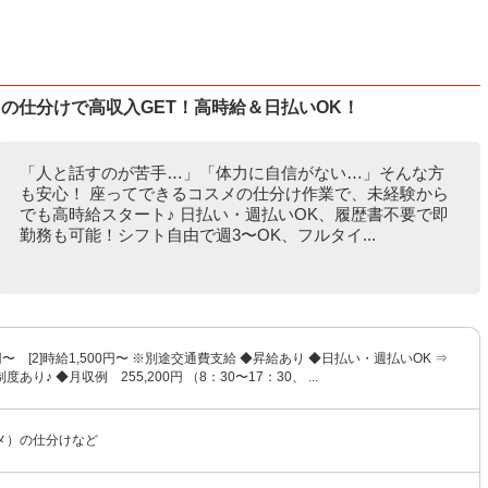
の仕分けで高収入GET！高時給＆日払いOK！
「人と話すのが苦手…」「体力に自信がない…」そんな方
も安心！ 座ってできるコスメの仕分け作業で、未経験から
でも高時給スタート♪ 日払い・週払いOK、履歴書不要で即
勤務も可能！シフト自由で週3〜OK、フルタイ...
50円〜 [2]時給1,500円〜 ※別途交通費支給 ◆昇給あり ◆日払い・週払いOK ⇒
あり♪ ◆月収例 255,200円 （8：30〜17：30、 ...
メ）の仕分けなど