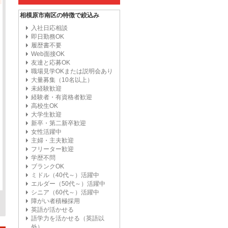
相模原市南区の特徴で絞込み
入社日応相談
即日勤務OK
履歴書不要
Web面接OK
友達と応募OK
職場見学OKまたは説明会あり
大量募集（10名以上）
未経験歓迎
経験者・有資格者歓迎
高校生OK
大学生歓迎
新卒・第二新卒歓迎
女性活躍中
主婦・主夫歓迎
フリーター歓迎
学歴不問
ブランクOK
ミドル（40代～）活躍中
エルダー（50代～）活躍中
シニア（60代～）活躍中
障がい者積極採用
英語が活かせる
語学力を活かせる（英語以
外）