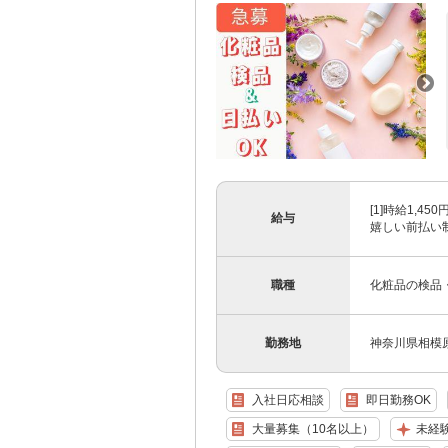
[1]時給1,4
給与
嬉しい前払い制度
職種
化粧品の検品
勤務地
神奈川県相模原
入社日応相談
即日勤務OK
大量募集（10名以上）
未経