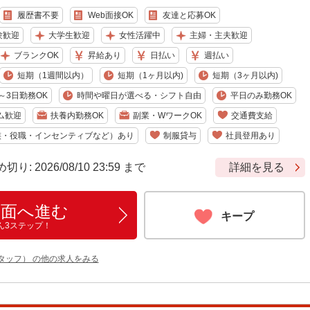
履歴書不要
Web面接OK
友達と応募OK
験歓迎
大学生歓迎
女性活躍中
主婦・主夫歓迎
ブランクOK
昇給あり
日払い
週払い
短期（1週間以内）
短期（1ヶ月以内)
短期（3ヶ月以内)
～3日勤務OK
時間や曜日が選べる・シフト自由
平日のみ勤務OK
ム歓迎
扶養内勤務OK
副業・WワークOK
交通費支給
族・役職・インセンティブなど）あり
制服貸与
社員登用あり
 2026/08/10 23:59 まで
詳細を見る
画面へ進む
キープ
ん3ステップ！
タッフ） の他の求人をみる