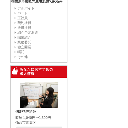
相模原市南区の雇用形態で絞込み
アルバイト
パート
正社員
契約社員
派遣社員
紹介予定派遣
職業紹介
業務委託
独立開業
嘱託
その他
あなたにおすすめの
求人情報
個別指導講師
時給 1,040円〜1,390円
仙台市青葉区