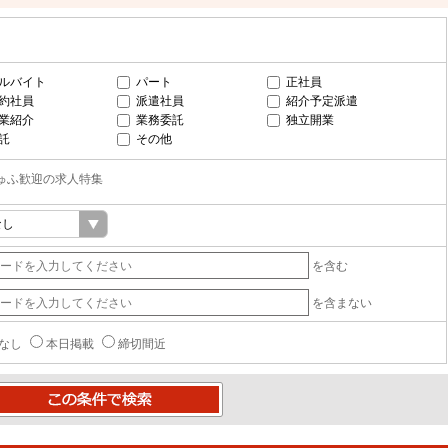
ルバイト
パート
正社員
約社員
派遣社員
紹介予定派遣
業紹介
業務委託
独立開業
託
その他
ゅふ歓迎の求人特集
を含む
を含まない
なし
本日掲載
締切間近
条件で検索