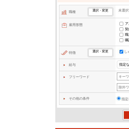
未選択
選択・変更
職種
ア
雇用形態
契
職
嘱
し
選択・変更
特徴
給与
フリーワード
その他の条件
指定
この