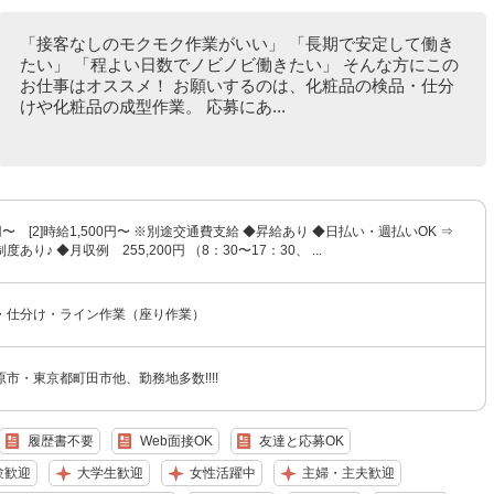
「接客なしのモクモク作業がいい」 「長期で安定して働き
たい」 「程よい日数でノビノビ働きたい」 そんな方にこの
お仕事はオススメ！ お願いするのは、化粧品の検品・仕分
けや化粧品の成型作業。 応募にあ...
50円〜 [2]時給1,500円〜 ※別途交通費支給 ◆昇給あり ◆日払い・週払いOK ⇒
あり♪ ◆月収例 255,200円 （8：30〜17：30、 ...
・仕分け・ライン作業（座り作業）
市・東京都町田市他、勤務地多数!!!!
履歴書不要
Web面接OK
友達と応募OK
験歓迎
大学生歓迎
女性活躍中
主婦・主夫歓迎