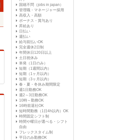
国籍不問（jobs in japan）
管理職・マネージャー採用
高収入・高額
ボーナス・賞与あり
昇給あり
日払い
週払い
給与前払いOK
完全週休2日制
年間休日120日以上
土日祝休み
単発（1日のみ）
短期（1週間以内）
短期（1ヶ月以内）
短期（3ヶ月以内）
春・夏・冬休み期間限定
週1日勤務OK
週2～3日勤務OK
10時～勤務OK
16時前退社OK
短時間勤務（1日4h以内）OK
時間固定シフト制
時間や曜日が選べる・シフト
自由
フレックスタイム制
平日のみ勤務OK