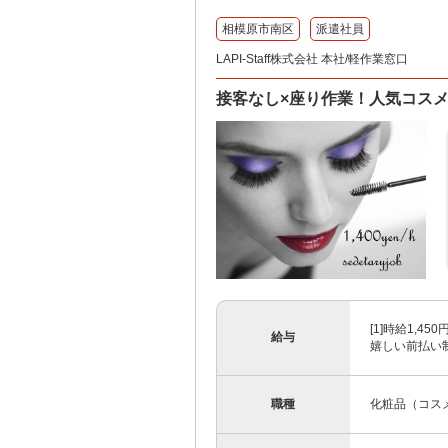
相模原市南区
派遣社員
LAPI-Staff株式会社 本社/軽作業窓口
接客なし×座り作業！人気コスメ
[1]時給1,4
給与
嬉しい前払い制度
職種
化粧品（コス