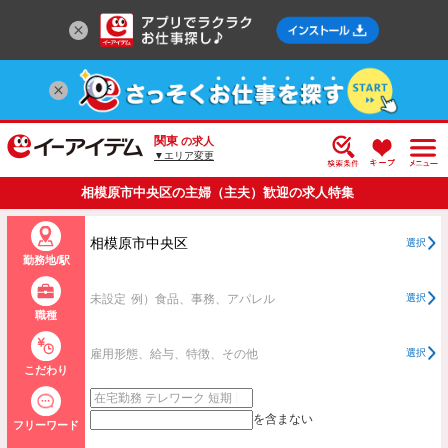
関東
の求人
▼エリア変更
相模原市中央区の主婦（主夫）歓迎の求人特集
相模原市中央区
選択
勤務地/駅
未設定
例）食品、事務、アパレル
選択
職種
雇用形態、給与、特徴、その他
選択
こだわり
を含まない
フリーワード