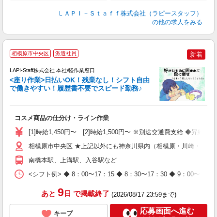
ＬＡＰＩ－Ｓｔａｆｆ株式会社（ラピースタッフ）
の他の求人をみる
相模原市中央区
派遣社員
新着
て
で
LAPI-Staff株式会社 本社/軽作業窓口
遇
<座り作業>日払いOK！残業なし！シフト自由
で働きやすい！履歴書不要でスピード勤務♪
く
入
コスメ商品の仕分け・ライン作業
量
迎
[1]時給1,450円〜 [2]時給1,500円〜 ※別途交通費支給 ◆昇給
与
（
相模原市中央区 ★上記以外にも神奈川県内（相模原・川崎・横浜
が
南橋本駅、上溝駅、入谷駅など
ム
種
<シフト例> ◆ 8：00〜17：15 ◆ 8：30〜17：30 ◆ 9
9
あと
日
で掲載終了
(2026/08/17 23:59まで)
応募画面へ進む
キープ