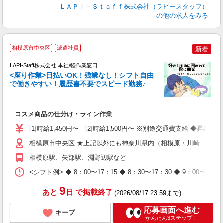
ＬＡＰＩ－Ｓｔａｆｆ株式会社（ラピースタッフ）
の他の求人をみる
相模原市中央区
派遣社員
新着
て
で
LAPI-Staff株式会社 本社/軽作業窓口
遇
<座り作業>日払いOK！残業なし！シフト自由
で働きやすい！履歴書不要でスピード勤務♪
く
入
コスメ商品の仕分け・ライン作業
量
迎
[1]時給1,450円〜 [2]時給1,500円〜 ※別途交通費支給 ◆昇給
与
（
相模原市中央区 ★上記以外にも神奈川県内（相模原・川崎・横浜
が
相模原駅、矢部駅、淵野辺駅など
ム
種
<シフト例> ◆ 8：00〜17：15 ◆ 8：30〜17：30 ◆ 9
9
あと
日
で掲載終了
(2026/08/17 23:59まで)
応募画面へ進む
キープ
かんたん3ステップ！