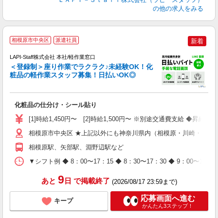
の他の求人をみる
相模原市中央区
派遣社員
新着
LAPI-Staff株式会社 本社/軽作業窓口
＜登録制＞座り作業でラクラク♪未経験OK！化
粧品の軽作業スタッフ募集！日払いOK◎
に
化粧品の仕分け・シール貼り
入
量
[1]時給1,450円〜 [2]時給1,500円〜 ※別途交通費支給 ◆昇給
迎
与
相模原市中央区 ★上記以外にも神奈川県内（相模原・川崎・横浜
（
相模原駅、矢部駅、淵野辺駅など
が
ム
▼シフト例 ◆ 8：00〜17：15 ◆ 8：30〜17：30 ◆ 9：
種
9
あと
日
で掲載終了
(2026/08/17 23:59まで)
応募画面へ進む
キープ
かんたん3ステップ！