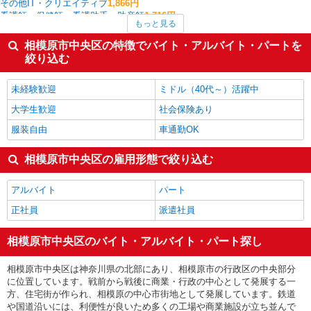
その他IT・クリエイティブ
1,866円
看護師・保健師・看護助手・助産師
1,716円
もっと見る
フロント・受付・フロア案内
1,700円
製造・組立・加工
1,650円
相模原市中央区の特徴でバイト・アルバイト・パートを
家電・携帯販売
1,618円
絞り込む
中型（2t・4t）ドライバー
1,594円
相模原市中央区の他の職種の平均時給を見る
未経験歓迎
ミドル（40代～）活躍中
大学生歓迎
社会保険あり
服装自由
車通勤OK
相模原市中央区の雇用形態で絞り込む
アルバイト
パート
正社員
派遣社員
相模原市中央区のバイト・アルバイト・パート探し
相模原市中央区は神奈川県の北部にあり、相模原市の行政区の中央部分
に位置しています。戦前から戦後に商業・行政の中心として発展する一
方、住宅街が作られ、相模原の中心市街地として発展しています。鉄道
や国道沿いには、利便性が良いため多くの工場や商業施設が立ち並んで