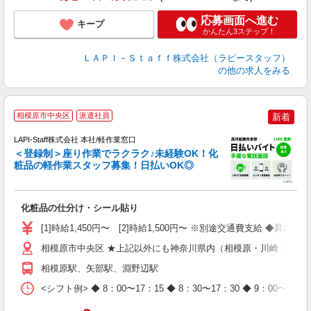
応募画面へ進む
キープ
かんたん3ステップ！
ＬＡＰＩ－Ｓｔａｆｆ株式会社（ラピースタッフ）
の他の求人をみる
相模原市中央区
派遣社員
新着
LAPI-Staff株式会社 本社/軽作業窓口
＜登録制＞座り作業でラクラク♪未経験OK！化
粧品の軽作業スタッフ募集！日払いOK◎
に
化粧品の仕分け・シール貼り
入
量
[1]時給1,450円〜 [2]時給1,500円〜 ※別途交通費支給 ◆昇給
迎
与
相模原市中央区 ★上記以外にも神奈川県内（相模原・川崎・横浜
（
相模原駅、矢部駅、淵野辺駅
が
ム
<シフト例> ◆ 8：00〜17：15 ◆ 8：30〜17：30 ◆ 9
種