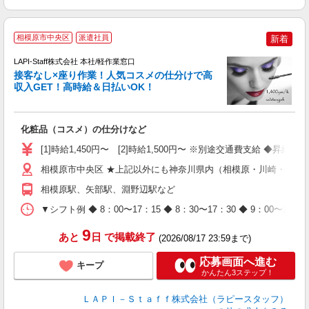
相模原市中央区
派遣社員
新着
LAPI-Staff株式会社 本社/軽作業窓口
接客なし×座り作業！人気コスメの仕分けで高
収入GET！高時給＆日払いOK！
払
化粧品（コスメ）の仕分けなど
入
量
[1]時給1,450円〜 [2]時給1,500円〜 ※別途交通費支給 ◆昇給
迎
与
相模原市中央区 ★上記以外にも神奈川県内（相模原・川崎・横浜
（
相模原駅、矢部駅、淵野辺駅など
が
ム
▼シフト例 ◆ 8：00〜17：15 ◆ 8：30〜17：30 ◆ 9：
種
9
あと
日
で掲載終了
(2026/08/17 23:59まで)
応募画面へ進む
キープ
かんたん3ステップ！
ＬＡＰＩ－Ｓｔａｆｆ株式会社（ラピースタッフ）