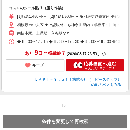
で
コスメのシール貼り（座り作業）
入
量
[1]時給1,450円〜 [2]時給1,500円〜 ※別途交通費支給 ◆昇給
迎
与
相模原市中央区 ★上記以外にも神奈川県内（相模原・川崎・横浜
（
南橋本駅、上溝駅、入谷駅など
が
ム
◆ 8：00〜17：15 ◆ 8：30〜17：30 ◆ 9：00〜18：
種
9
あと
日
で掲載終了
(2026/08/17 23:59まで)
応募画面へ進む
キープ
かんたん3ステップ！
ＬＡＰＩ－Ｓｔａｆｆ株式会社（ラピースタッフ）
の他の求人をみる
1／1
条件を変更して再検索