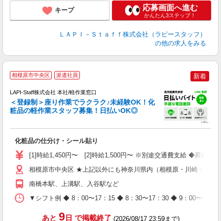
応募画面へ進む
キープ
かんたん3ステップ！
ＬＡＰＩ－Ｓｔａｆｆ株式会社（ラピースタッフ）
の他の求人をみる
相模原市中央区
派遣社員
新着
LAPI-Staff株式会社 本社/軽作業窓口
＜登録制＞座り作業でラクラク♪未経験OK！化
粧品の軽作業スタッフ募集！日払いOK◎
に
化粧品の仕分け・シール貼り
入
量
[1]時給1,450円〜 [2]時給1,500円〜 ※別途交通費支給 ◆昇給
迎
与
相模原市中央区 ★上記以外にも神奈川県内（相模原・川崎・横浜
（
南橋本駅、上溝駅、入谷駅など
が
ム
▼シフト例 ◆ 8：00〜17：15 ◆ 8：30〜17：30 ◆ 9：
種
9
あと
日
で掲載終了
(2026/08/17 23:59まで)