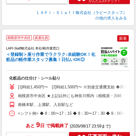
かんたん3ステップ！
ＬＡＰＩ－Ｓｔａｆｆ株式会社（ラピースタッフ）
の他の求人をみる
相模原市中央区
派遣社員
新着
LAPI-Staff株式会社 本社/軽作業窓口
＜登録制＞座り作業でラクラク♪未経験OK！化
粧品の軽作業スタッフ募集！日払いOK◎
に
化粧品の仕分け・シール貼り
入
量
[1]時給1,450円〜 [2]時給1,500円〜 ※別途交通費支給 ◆昇給
迎
与
相模原市中央区 ★上記以外にも神奈川県内（相模原・川崎・横浜
（
南橋本駅、上溝駅、入谷駅など
が
ム
<シフト例> ◆ 8：00〜17：15 ◆ 8：30〜17：30 ◆ 9
種
9
あと
日
で掲載終了
(2026/08/17 23:59まで)