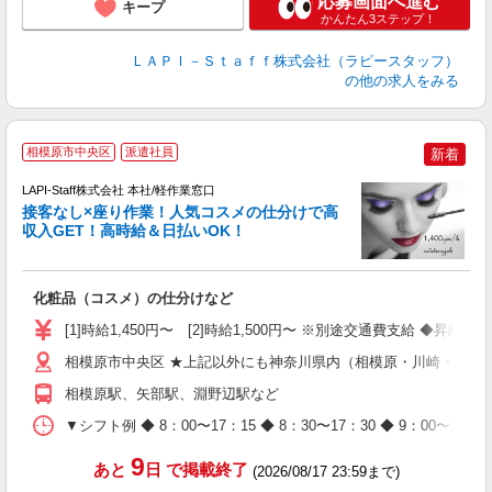
応募画面へ進む
キープ
かんたん3ステップ！
ＬＡＰＩ－Ｓｔａｆｆ株式会社（ラピースタッフ）
の他の求人をみる
相模原市中央区
派遣社員
新着
LAPI-Staff株式会社 本社/軽作業窓口
接客なし×座り作業！人気コスメの仕分けで高
収入GET！高時給＆日払いOK！
払
化粧品（コスメ）の仕分けなど
入
量
[1]時給1,450円〜 [2]時給1,500円〜 ※別途交通費支給 ◆昇給
迎
与
相模原市中央区 ★上記以外にも神奈川県内（相模原・川崎・横浜
（
相模原駅、矢部駅、淵野辺駅など
が
ム
▼シフト例 ◆ 8：00〜17：15 ◆ 8：30〜17：30 ◆ 9：
種
9
あと
日
で掲載終了
(2026/08/17 23:59まで)