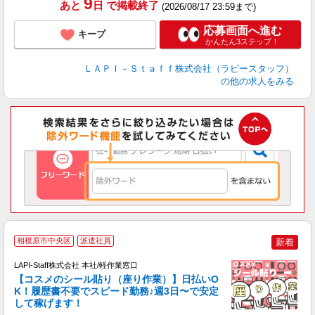
9
あと
日
で掲載終了
(2026/08/17 23:59まで)
応募画面へ進む
キープ
かんたん3ステップ！
ＬＡＰＩ－Ｓｔａｆｆ株式会社（ラピースタッフ）
の他の求人をみる
相模原市中央区
派遣社員
新着
LAPI-Staff株式会社 本社/軽作業窓口
【コスメのシール貼り（座り作業）】日払いO
K！履歴書不要でスピード勤務♪週3日〜で安定
して稼げます！