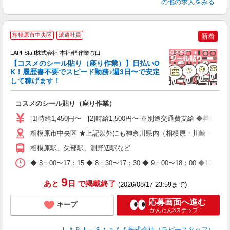
の他の求人をみる
相模原市中央区
派遣社員
新着
LAPI-Staff株式会社 本社/軽作業窓口
【コスメのシール貼り（座り作業）】日払いO
K！履歴書不要でスピード勤務♪週3日〜で安定
して稼げます！
で
コスメのシール貼り（座り作業）
入
量
[1]時給1,450円〜 [2]時給1,500円〜 ※別途交通費支給 ◆昇給
迎
与
相模原市中央区 ★上記以外にも神奈川県内（相模原・川崎・横浜
（
相模原駅、矢部駅、淵野辺駅など
が
ム
◆ 8：00〜17：15 ◆ 8：30〜17：30 ◆ 9：00〜18：
種
9
あと
日
で掲載終了
(2026/08/17 23:59まで)
応募画面へ進む
キープ
かんたん3ステップ！
ＬＡＰＩ－Ｓｔａｆｆ株式会社（ラピースタッフ）