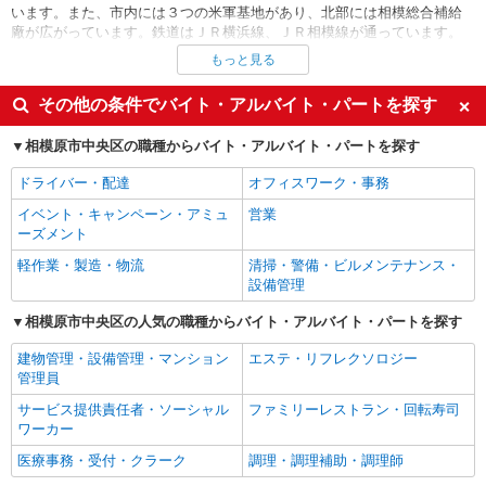
います。また、市内には３つの米軍基地があり、北部には相模総合補給
廠が広がっています。鉄道はＪＲ横浜線、ＪＲ相模線が通っています。
ＪＲ横浜線を境にして、南側に市役所などの行政、商業施設、住宅街が
もっと見る
あります。相模原駅周辺には、スーパーやファミレス、ファーストフー
ド店、アパレル店、カラオケ店など多数の商業施設が集まっています。
その他の条件でバイト・アルバイト・パートを探す
各店舗で、レジ、品出し、ホールスタッフ、キッチンスタッフ、受付の
求人が充実しています。バスは、神奈川中央交通や相模神奈交バスなど
相模原市中央区の職種からバイト・アルバイト・パートを探す
が運行しています。道路は国道１６号がＪＲ横浜線、国道１２９号がＪ
Ｒ相模原線に並行して通っています。国道１６号沿いには、家電量販
ドライバー・配達
オフィスワーク・事務
店、郊外型飲食店、ドラッグストア、ガソリンスタンド、大型商業施設
が数多く出店しているため、接客や販売の求人も多いです。そのほか、
イベント・キャンペーン・アミュ
営業
区内には大手機械メーカーの事業本部、大手建設機械製造会社の事業
ーズメント
所、自動車部品製造会社の工場などがあるため、製造や組立、加工、検
軽作業・製造・物流
清掃・警備・ビルメンテナンス・
品、軽作業など、さまざまな求人が見つかります。中央区は桜をシンボ
設備管理
ルとしており、区内には桜の見どころが複数あります。市役所通り、西
門大通り、市道相模原横山桜並木、横山公園、鹿沼公園、高田橋上流
相模原市中央区の人気の職種からバイト・アルバイト・パートを探す
堤、村富神社など、桜の季節には市内外から多くの人が集まります。緑
豊かな公園もあり、市民の憩いの場となっています。また、スケートボ
建物管理・設備管理・マンション
エステ・リフレクソロジー
ード、インラインスケート、バイシクルモトクロスの練習コースが備わ
管理員
っている、小山公園ニュースポーツ広場もあります。
サービス提供責任者・ソーシャル
ファミリーレストラン・回転寿司
ワーカー
医療事務・受付・クラーク
調理・調理補助・調理師