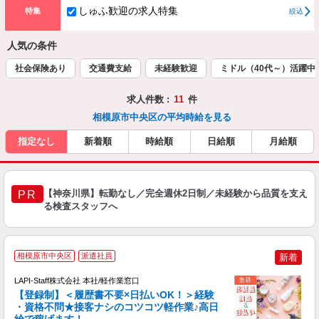
しゅふ歓迎の求人特集
特集
絞込
人気の条件
社会保険あり
交通費支給
未経験歓迎
ミドル（40代～）活躍中
求人件数 :
11
件
相模原市中央区の平均時給を見る
指定なし
新着順
時給順
日給順
月給順
【神奈川県】転勤なし／完全週休2日制／未経験から品質を支え
PR
る検査スタッフへ
相模原市中央区
派遣社員
新着
LAPI-Staff株式会社 本社/軽作業窓口
【登録制】＜履歴書不要×日払いOK！＞経験
・資格不問★接客ナシのコツコツ軽作業♪高日