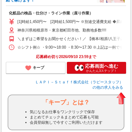
給で稼げます！
い
化粧品の検品・仕分け・ライン作業（座り作業）
入
量
[1]時給1,450円〜 [2]時給1,500円〜 ※別途交通費支給 ◆昇給
迎
い
神奈川県相模原市・東京都町田市他、勤務地多数!!!!
以
＼まずはご希望をお聞かせください！／ 【橋本/相原/八王子みなみ野/
K
☆シフト例☆ ・9:00〜18:00 ・8:30〜17:30 ※上記は
録
応募締め切り2026/09/10 23:59まで
応募画面へ進む
キープ
かんたん3ステップ！
ＬＡＰＩ－Ｓｔａｆｆ株式会社（ラピースタッフ）
の他の求人をみる
「キープ」とは？
気になるお仕事をワンクリックで保存
まとめてチェック＆まとめて応募も可能
会員登録無しで今すぐご利用いただけます