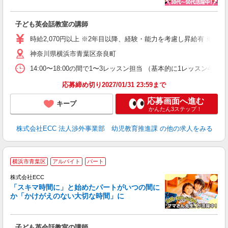
に
子ども英会話教室の講師
職
活
時給2,070円以上 ※2年目以降、経験・能力を考慮し昇給有 ※他手
活
神奈川県横浜市青葉区奈良町
昼
セ
14:00〜18:00の間で1〜3レッスン担当 （基本的に1レッス
応募締め切り2027/01/31 23:59まで
応募画面へ進む
キープ
かんたん3ステップ！
株式会社ECC 法人渉外事業部 幼児教育推進課
の他の求人をみる
家
横浜市青葉区
アルバイト
パート
ん
談
株式会社ECC
「スキマ時間に」と始めたパートがいつの間に
か「かけがえのない大切な時間」に
る
職
子ども英会話教室の講師