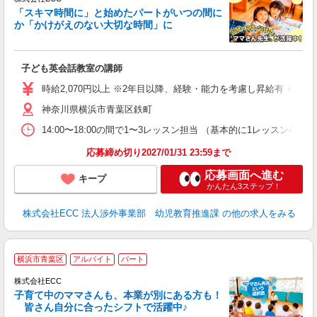
「スキマ時間に」と始めたパートがいつの間に
か「かけがえのない大切な時間」に
る
職
子ども英会話教室の講師
活
活
時給2,070円以上 ※2年目以降、経験・能力を考慮し昇給有 ※他手
昼
神奈川県横浜市青葉区鉄町
セ
14:00〜18:00の間で1〜3レッスン担当 （基本的に1レッス
応募締め切り2027/01/31 23:59まで
応募画面へ進む
キープ
かんたん3ステップ！
株式会社ECC 法人渉外事業部 幼児教育推進課
の他の求人をみる
＞
横浜市青葉区
アルバイト
パート
り
株式会社ECC
子育て中のママさんも、本業が別にある方も！
皆さん自分に合ったシフトで活躍中♪