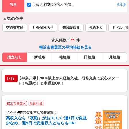
しゅふ歓迎の求人特集
特集
絞込
人気の条件
交通費支給
社会保険あり
未経験歓迎
昇給あり
ミドル（4
求人件数 :
35
件
横浜市青葉区の平均時給を見る
指定なし
新着順
時給順
日給順
月給順
【神奈川県】90％以上が未経験入社、研修充実で安心スター
PR
ト！転勤なし＆車通勤OK！
横浜市青葉区
派遣社員
LAPI-Staff株式会社 本社/軽作業窓口
高収入なら「夜勤」がおススメ♪週1日で負担
ど
少なめ、週5日で安定収入どちらもOK!