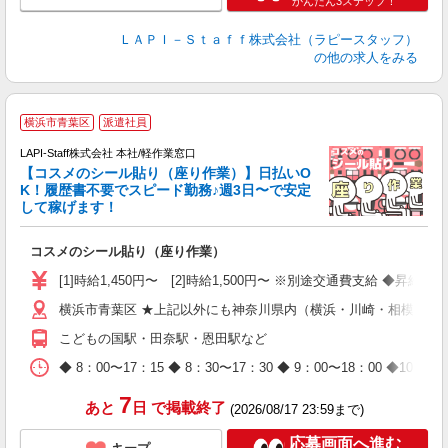
かんたん3ステップ！
ＬＡＰＩ－Ｓｔａｆｆ株式会社（ラピースタッフ）
の他の求人をみる
横浜市青葉区
派遣社員
LAPI-Staff株式会社 本社/軽作業窓口
【コスメのシール貼り（座り作業）】日払いO
K！履歴書不要でスピード勤務♪週3日〜で安定
して稼げます！
で
コスメのシール貼り（座り作業）
入
量
[1]時給1,450円〜 [2]時給1,500円〜 ※別途交通費支給 ◆昇給
迎
横浜市青葉区 ★上記以外にも神奈川県内（横浜・川崎・相模原な
与
（
こどもの国駅・田奈駅・恩田駅など
が
ム
◆ 8：00〜17：15 ◆ 8：30〜17：30 ◆ 9：00〜18：
種
7
あと
日
で掲載終了
(2026/08/17 23:59まで)
応募画面へ進む