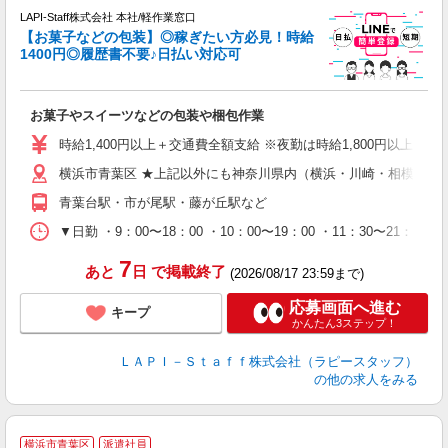
LAPI-Staff株式会社 本社/軽作業窓口
【お菓子などの包装】◎稼ぎたい方必見！時給
1400円◎履歴書不要♪日払い対応可
た
お菓子やスイーツなどの包装や梱包作業
入
量
時給1,400円以上＋交通費全額支給 ※夜勤は時給1,800円以上（深夜手当
迎
横浜市青葉区 ★上記以外にも神奈川県内（横浜・川崎・相模原な
給
期
青葉台駅・市が尾駅・藤が丘駅など
休
日
▼日勤 ・9：00〜18：00 ・10：00〜19：00 ・11：3
タ
7
あと
日
で掲載終了
(2026/08/17 23:59まで)
応募画面へ進む
キープ
かんたん3ステップ！
ＬＡＰＩ－Ｓｔａｆｆ株式会社（ラピースタッフ）
の他の求人をみる
横浜市青葉区
派遣社員