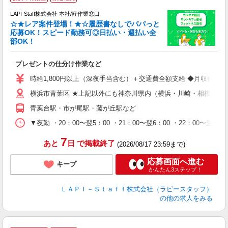
LAPI-Staff株式会社 本社/軽作業窓口
☆★レア案件登場！★☆履歴書なしでパパっと
応募OK！スピード勤務可◎日払い・週払い全
部OK！
ト
プレゼントの仕分け作業など
入
量
時給1,800円以上（深夜手当含む）＋交通費全額支給 ◆月収例 316,8
迎
横浜市青葉区 ★上記以外にも神奈川県内（横浜・川崎・相模原な
給
期
青葉台駅・市が尾駅・藤が丘駅など
休
シ
▼夜勤 ・20：00〜翌5：00 ・21：00〜翌6：00 ・22
深
7
あと
日
で掲載終了
(2026/08/17 23:59まで)
応募画面へ進む
キープ
かんたん3ステップ！
ＬＡＰＩ－Ｓｔａｆｆ株式会社（ラピースタッフ）
の他の求人をみる