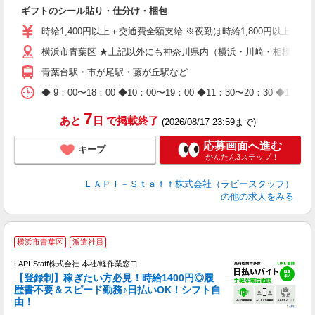
入
ギフトのシール貼り・仕分け・梱包
量
迎
時給1,400円以上＋交通費全額支給 ※夜勤は時給1,800円以上（深夜手
給
横浜市青葉区 ★上記以外にも神奈川県内（横浜・川崎・相模原な
期
休
青葉台駅・市が尾駅・藤が丘駅など
日
タ
◆ 9：00〜18：00 ◆10：00〜19：00 ◆11：30〜2
7
あと
日
で掲載終了
(2026/08/17 23:59まで)
応募画面へ進む
キープ
かんたん3ステップ！
ＬＡＰＩ－Ｓｔａｆｆ株式会社（ラピースタッフ）
の他の求人をみる
横浜市青葉区
派遣社員
LAPI-Staff株式会社 本社/軽作業窓口
【登録制】稼ぎたい方必見！時給1400円◎履
歴書不要＆スピード勤務♪日払いOK！シフト自
由！