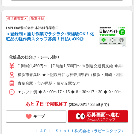
横浜市青葉区
派遣社員
LAPI-Staff株式会社 本社/軽作業窓口
＜登録制＞座り作業でラクラク♪未経験OK！化
粧品の軽作業スタッフ募集！日払いOK◎
に
化粧品の仕分け・シール貼り
入
量
[1]時給1,450円〜 [2]時給1,500円〜 ※別途交通費支給 ◆昇給
迎
横浜市青葉区 ★上記以外にも神奈川県内（横浜・川崎・相模原な
与
（
青葉台駅・市が尾駅・藤が丘駅など
が
ム
▼シフト例 ◆ 8：00〜17：15 ◆ 8：30〜17：30 ◆ 9：
種
7
あと
日
で掲載終了
(2026/08/17 23:59まで)
応募画面へ進む
キープ
かんたん3ステップ！
ＬＡＰＩ－Ｓｔａｆｆ株式会社（ラピースタッフ）