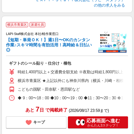
の他の求人をみる
＼
横浜市青葉区
派遣社員
LAPI-Staff株式会社 本社/軽作業窓口
【短期・単発ＯＫ！】週1日〜OKのカンタン
作業♪スキマ時間を有効活用！高時給＆日払い
◎
期
ギフトのシール貼り・仕分け・梱包
入
量
時給1,400円以上＋交通費全額支給 ※夜勤は時給1,800円以上（深夜手
迎
横浜市青葉区 ★上記以外にも神奈川県内（横浜・川崎・相模原な
給
期
こどもの国駅・田奈駅・恩田駅など
休
日
◆ 9：00〜18：00 ◆10：00〜19：00 ◆11：30〜2
タ
7
あと
日
で掲載終了
(2026/08/17 23:59まで)
応募画面へ進む
キープ
かんたん3ステップ！