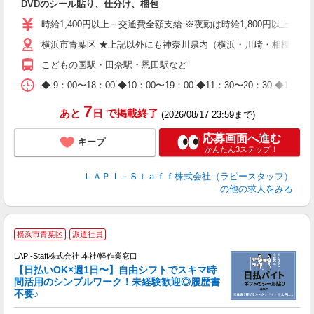
DVDのシール貼り、仕分け、梱包
入
量
時給1,400円以上＋交通費全額支給 ※夜勤は時給1,800円以上（深夜手
迎
横浜市青葉区 ★上記以外にも神奈川県内（横浜・川崎・相模原な
給
期
こどもの国駅・田奈駅・恩田駅など
休
日
◆ 9：00〜18：00 ◆10：00〜19：00 ◆11：30〜2
タ
7
あと
日
で掲載終了
(2026/08/17 23:59まで)
応募画面へ進む
キープ
かんたん3ステップ！
ＬＡＰＩ－Ｓｔａｆｆ株式会社（ラピースタッフ）
の他の求人をみる
★
横浜市青葉区
派遣社員
LAPI-Staff株式会社 本社/軽作業窓口
【日払いOK×週1日〜】自由シフトでスキマ時
間活用のシンプルワーク！未経験歓迎◎履歴書
不要♪
き