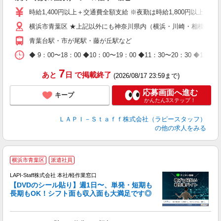
入
量
時給1,400円以上＋交通費全額支給 ※夜勤は時給1,800円以上（深夜手
迎
横浜市青葉区 ★上記以外にも神奈川県内（横浜・川崎・相模原な
給
期
青葉台駅・市が尾駅・藤が丘駅など
休
日
◆ 9：00〜18：00 ◆10：00〜19：00 ◆11：30〜2
タ
7
あと
日
で掲載終了
(2026/08/17 23:59まで)
応募画面へ進む
キープ
かんたん3ステップ！
ＬＡＰＩ－Ｓｔａｆｆ株式会社（ラピースタッフ）
の他の求人をみる
＼
横浜市青葉区
派遣社員
LAPI-Staff株式会社 本社/軽作業窓口
【DVDのシール貼り】週1日〜、単発・短期も
長期もOK！シフト面も収入面も大満足です◎
働