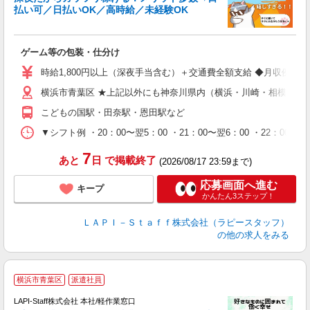
払い可／日払いOK／高時給／未経験OK
時
す
入
ゲーム等の包装・仕分け
量
迎
時給1,800円以上（深夜手当含む）＋交通費全額支給 ◆月収例 316,8
給
横浜市青葉区 ★上記以外にも神奈川県内（横浜・川崎・相模原な
期
休
こどもの国駅・田奈駅・恩田駅など
シ
深
▼シフト例 ・20：00〜翌5：00 ・21：00〜翌6：00 ・
7
あと
日
で掲載終了
(2026/08/17 23:59まで)
応募画面へ進む
キープ
かんたん3ステップ！
ＬＡＰＩ－Ｓｔａｆｆ株式会社（ラピースタッフ）
の他の求人をみる
横浜市青葉区
派遣社員
て
で
LAPI-Staff株式会社 本社/軽作業窓口