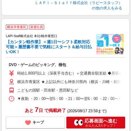
ＬＡＰＩ－Ｓｔａｆｆ株式会社（ラピースタッフ）
の他の求人をみる
横浜市青葉区
派遣社員
LAPI-Staff株式会社 本社/軽作業窓口
【カンタン軽作業】＜週1日〜シフト柔軟対応
可能＞履歴書不要で気軽にスタート＆給与日払
いOK！
を
DVD・ゲームのピッキング、梱包
入
量
時給1,800円以上（深夜手当含む）＋交通費全額支給 ◆月収例 316,8
迎
横浜市青葉区 ★上記以外にも神奈川県内（横浜・川崎・相模原な
給
期
こどもの国駅・田奈駅・恩田駅など
休
シ
▼夜勤 ・20：00〜翌5：00 ・21：00〜翌6：00 ・22
深
7
あと
日
で掲載終了
(2026/08/17 23:59まで)
応募画面へ進む
キープ
かんたん3ステップ！