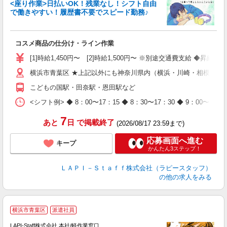
遇
<座り作業>日払いOK！残業なし！シフト自由
で働きやすい！履歴書不要でスピード勤務♪
く
入
コスメ商品の仕分け・ライン作業
量
迎
[1]時給1,450円〜 [2]時給1,500円〜 ※別途交通費支給 ◆昇給
与
横浜市青葉区 ★上記以外にも神奈川県内（横浜・川崎・相模原な
（
が
こどもの国駅・田奈駅・恩田駅など
ム
種
<シフト例> ◆ 8：00〜17：15 ◆ 8：30〜17：30 ◆ 9
7
あと
日
で掲載終了
(2026/08/17 23:59まで)
応募画面へ進む
キープ
かんたん3ステップ！
ＬＡＰＩ－Ｓｔａｆｆ株式会社（ラピースタッフ）
の他の求人をみる
横浜市青葉区
派遣社員
で
LAPI-Staff株式会社 本社/軽作業窓口