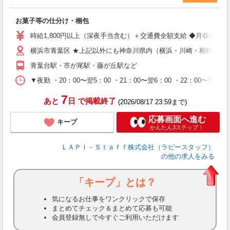
マ
お菓子等の仕分け・梱包
入
量
時給1,800円以上（深夜手当含む）＋交通費全額支給 ◆月収例 316,8
迎
横浜市青葉区 ★上記以外にも神奈川県内（横浜・川崎・相模原な
給
期
青葉台駅・市が尾駅・藤が丘駅など
休
シ
▼夜勤 ・20：00〜翌5：00 ・21：00〜翌6：00 ・22
深
7
あと
日
で掲載終了
(2026/08/17 23:59まで)
応募画面へ進む
キープ
かんたん3ステップ！
ＬＡＰＩ－Ｓｔａｆｆ株式会社（ラピースタッフ）
の他の求人をみる
「キープ」とは？
気になるお仕事をワンクリックで保存
まとめてチェック＆まとめて応募も可能
会員登録無しで今すぐご利用いただけます