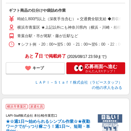
業
ギフト商品の仕分けや袋詰め作業
入
量
時給1,800円以上（深夜手当含む）＋交通費全額支給 ◆月収例 316,8
迎
横浜市青葉区 ★上記以外にも神奈川県内（横浜・川崎・相模原な
給
期
青葉台駅・市が尾駅・藤が丘駅など
休
シ
▼シフト例 ・20：00〜翌5：00 ・21：00〜翌6：00 ・
深
7
あと
日
で掲載終了
(2026/08/17 23:59まで)
応募画面へ進む
キープ
かんたん3ステップ！
ＬＡＰＩ－Ｓｔａｆｆ株式会社（ラピースタッフ）
の他の求人をみる
横浜市青葉区
派遣社員
LAPI-Staff株式会社 本社/軽作業窓口
★☆週1日〜始められるシンプル作業☆★夜勤
ワークでがっつり稼ごう！週1日〜、短期・単