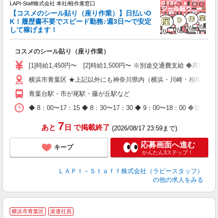
LAPI-Staff株式会社 本社/軽作業窓口
【コスメのシール貼り（座り作業）】日払いO
K！履歴書不要でスピード勤務♪週3日〜で安定
して稼げます！
で
コスメのシール貼り（座り作業）
入
量
[1]時給1,450円〜 [2]時給1,500円〜 ※別途交通費支給 ◆昇給
迎
横浜市青葉区 ★上記以外にも神奈川県内（横浜・川崎・相模原な
与
（
青葉台駅・市が尾駅・藤が丘駅など
が
ム
◆ 8：00〜17：15 ◆ 8：30〜17：30 ◆ 9：00〜18：
種
7
あと
日
で掲載終了
(2026/08/17 23:59まで)
応募画面へ進む
キープ
かんたん3ステップ！
ＬＡＰＩ－Ｓｔａｆｆ株式会社（ラピースタッフ）
の他の求人をみる
横浜市青葉区
派遣社員