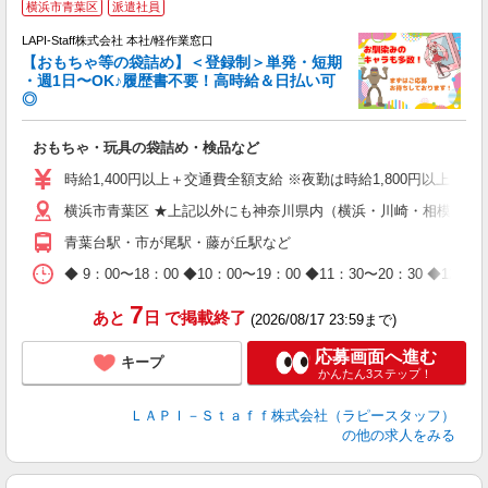
横浜市青葉区
派遣社員
LAPI-Staff株式会社 本社/軽作業窓口
【おもちゃ等の袋詰め】＜登録制＞単発・短期
・週1日〜OK♪履歴書不要！高時給＆日払い可
◎
必
おもちゃ・玩具の袋詰め・検品など
入
量
時給1,400円以上＋交通費全額支給 ※夜勤は時給1,800円以上（深夜手
迎
横浜市青葉区 ★上記以外にも神奈川県内（横浜・川崎・相模原な
給
期
青葉台駅・市が尾駅・藤が丘駅など
休
日
◆ 9：00〜18：00 ◆10：00〜19：00 ◆11：30〜2
タ
7
あと
日
で掲載終了
(2026/08/17 23:59まで)
応募画面へ進む
キープ
かんたん3ステップ！
ＬＡＰＩ－Ｓｔａｆｆ株式会社（ラピースタッフ）
の他の求人をみる