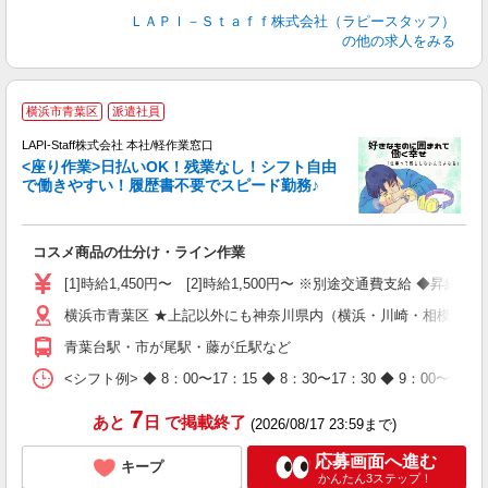
ＬＡＰＩ－Ｓｔａｆｆ株式会社（ラピースタッフ）
の他の求人をみる
横浜市青葉区
派遣社員
て
で
LAPI-Staff株式会社 本社/軽作業窓口
遇
<座り作業>日払いOK！残業なし！シフト自由
で働きやすい！履歴書不要でスピード勤務♪
く
入
コスメ商品の仕分け・ライン作業
量
迎
[1]時給1,450円〜 [2]時給1,500円〜 ※別途交通費支給 ◆昇給
与
横浜市青葉区 ★上記以外にも神奈川県内（横浜・川崎・相模原な
（
が
青葉台駅・市が尾駅・藤が丘駅など
ム
種
<シフト例> ◆ 8：00〜17：15 ◆ 8：30〜17：30 ◆ 9
7
あと
日
で掲載終了
(2026/08/17 23:59まで)
応募画面へ進む
キープ
かんたん3ステップ！