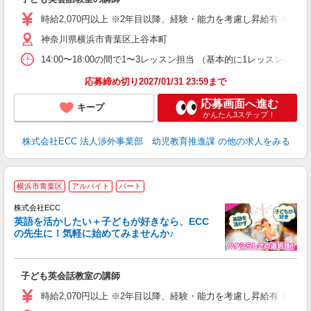
活
活
時給2,070円以上 ※2年目以降、経験・能力を考慮し昇給有 ※他手
昼
神奈川県横浜市青葉区上谷本町
セ
14:00〜18:00の間で1〜3レッスン担当 （基本的に1レッス
応募締め切り2027/01/31 23:59まで
応募画面へ進む
キープ
かんたん3ステップ！
株式会社ECC 法人渉外事業部 幼児教育推進課
の他の求人をみる
週
横浜市青葉区
アルバイト
パート
株式会社ECC
英語を活かしたい＋子どもが好きなら、ECC
の先生に！気軽に始めてみませんか♪
や
職
活
子ども英会話教室の講師
活
昼
時給2,070円以上 ※2年目以降、経験・能力を考慮し昇給有 ※他手
セ