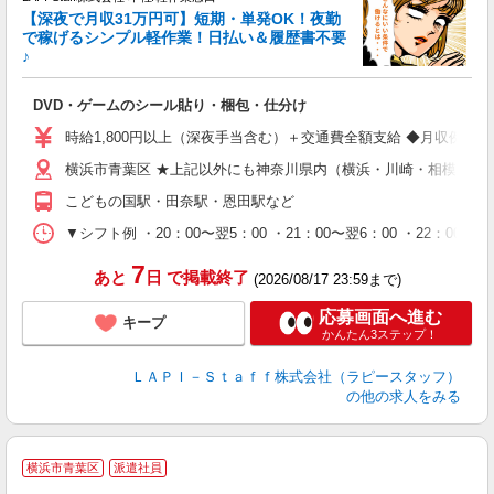
【深夜で月収31万円可】短期・単発OK！夜勤
で稼げるシンプル軽作業！日払い＆履歴書不要
♪
か
DVD・ゲームのシール貼り・梱包・仕分け
入
量
時給1,800円以上（深夜手当含む）＋交通費全額支給 ◆月収例 316,8
迎
横浜市青葉区 ★上記以外にも神奈川県内（横浜・川崎・相模原な
給
期
こどもの国駅・田奈駅・恩田駅など
休
シ
▼シフト例 ・20：00〜翌5：00 ・21：00〜翌6：00 ・
深
7
あと
日
で掲載終了
(2026/08/17 23:59まで)
応募画面へ進む
キープ
かんたん3ステップ！
ＬＡＰＩ－Ｓｔａｆｆ株式会社（ラピースタッフ）
の他の求人をみる
横浜市青葉区
派遣社員