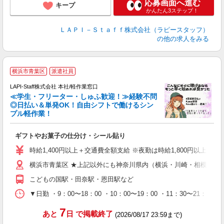
応募画面へ進む
キープ
かんたん3ステップ！
ＬＡＰＩ－Ｓｔａｆｆ株式会社（ラピースタッフ）
の他の求人をみる
横浜市青葉区
派遣社員
LAPI-Staff株式会社 本社/軽作業窓口
≪学生・フリーター・しゅふ歓迎！≫経験不問
相
◎日払い＆単発OK！自由シフトで働けるシン
プル軽作業！
見
ギフトやお菓子の仕分け・シール貼り
入
量
時給1,400円以上＋交通費全額支給 ※夜勤は時給1,800円以上（深夜手当
迎
横浜市青葉区 ★上記以外にも神奈川県内（横浜・川崎・相模原な
給
期
こどもの国駅・田奈駅・恩田駅など
休
日
▼日勤 ・9：00〜18：00 ・10：00〜19：00 ・11：3
タ
7
あと
日
で掲載終了
(2026/08/17 23:59まで)