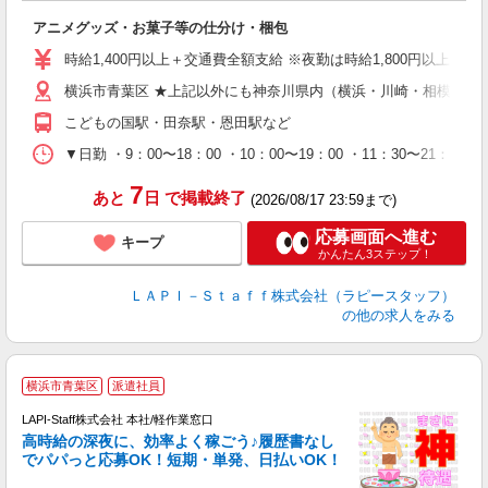
と
アニメグッズ・お菓子等の仕分け・梱包
入
量
時給1,400円以上＋交通費全額支給 ※夜勤は時給1,800円以上（深夜手当
迎
横浜市青葉区 ★上記以外にも神奈川県内（横浜・川崎・相模原な
給
期
こどもの国駅・田奈駅・恩田駅など
休
日
▼日勤 ・9：00〜18：00 ・10：00〜19：00 ・11：3
タ
7
あと
日
で掲載終了
(2026/08/17 23:59まで)
応募画面へ進む
キープ
かんたん3ステップ！
ＬＡＰＩ－Ｓｔａｆｆ株式会社（ラピースタッフ）
の他の求人をみる
横浜市青葉区
派遣社員
LAPI-Staff株式会社 本社/軽作業窓口
し
高時給の深夜に、効率よく稼ごう♪履歴書なし
でパパっと応募OK！短期・単発、日払いOK！