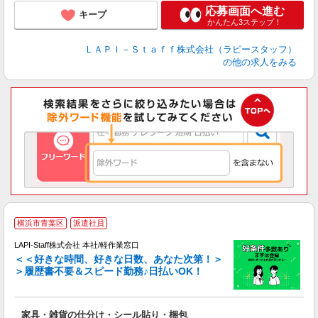
応募画面へ進む
キープ
かんたん3ステップ！
ＬＡＰＩ－Ｓｔａｆｆ株式会社（ラピースタッフ）
の他の求人をみる
横浜市青葉区
派遣社員
LAPI-Staff株式会社 本社/軽作業窓口
＜＜好きな時間、好きな日数、あなた次第！＞
＞履歴書不要＆スピード勤務♪日払いOK！
者
家具・雑貨の仕分け・シール貼り・梱包