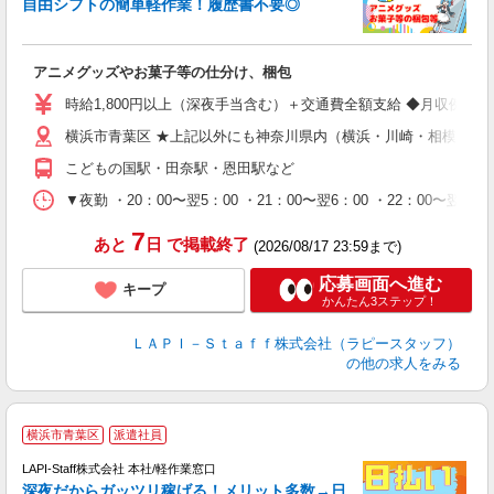
自由シフトの簡単軽作業！履歴書不要◎
く
アニメグッズやお菓子等の仕分け、梱包
入
量
時給1,800円以上（深夜手当含む）＋交通費全額支給 ◆月収例 316,8
迎
横浜市青葉区 ★上記以外にも神奈川県内（横浜・川崎・相模原な
給
期
こどもの国駅・田奈駅・恩田駅など
休
シ
▼夜勤 ・20：00〜翌5：00 ・21：00〜翌6：00 ・22
深
7
あと
日
で掲載終了
(2026/08/17 23:59まで)
応募画面へ進む
キープ
かんたん3ステップ！
ＬＡＰＩ－Ｓｔａｆｆ株式会社（ラピースタッフ）
の他の求人をみる
お
横浜市青葉区
派遣社員
LAPI-Staff株式会社 本社/軽作業窓口
深夜だからガッツリ稼げる！メリット多数→日