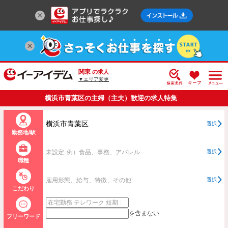
関東
の求人
▼エリア変更
横浜市青葉区の主婦（主夫）歓迎の求人特集
横浜市青葉区
選択
勤務地/駅
未設定
例）食品、事務、アパレル
選択
職種
雇用形態、給与、特徴、その他
選択
こだわり
を含まない
フリーワード