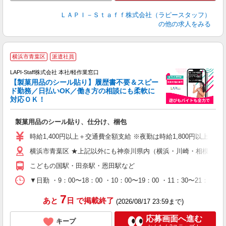
ＬＡＰＩ－Ｓｔａｆｆ株式会社（ラピースタッフ）
の他の求人をみる
横浜市青葉区
派遣社員
LAPI-Staff株式会社 本社/軽作業窓口
【製菓用品のシール貼り】履歴書不要＆スピー
ド勤務／日払いOK／働き方の相談にも柔軟に
対応ＯＫ！
入
製菓用品のシール貼り、仕分け、梱包
量
迎
時給1,400円以上＋交通費全額支給 ※夜勤は時給1,800円以上（深夜手
給
横浜市青葉区 ★上記以外にも神奈川県内（横浜・川崎・相模原な
期
休
こどもの国駅・田奈駅・恩田駅など
日
タ
▼日勤 ・9：00〜18：00 ・10：00〜19：00 ・11：3
7
あと
日
で掲載終了
(2026/08/17 23:59まで)
応募画面へ進む
キープ