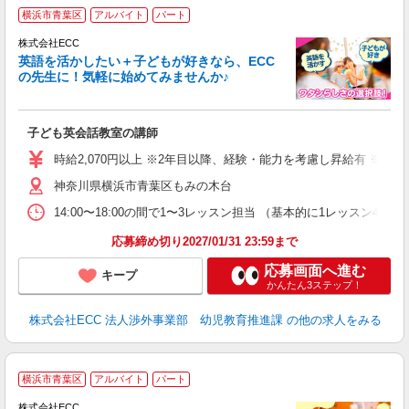
週
横浜市青葉区
アルバイト
パート
株式会社ECC
英語を活かしたい＋子どもが好きなら、ECC
の先生に！気軽に始めてみませんか♪
や
職
活
子ども英会話教室の講師
活
昼
時給2,070円以上 ※2年目以降、経験・能力を考慮し昇給有 ※他手
セ
神奈川県横浜市青葉区もみの木台
14:00〜18:00の間で1〜3レッスン担当 （基本的に1レッス
応募締め切り2027/01/31 23:59まで
応募画面へ進む
キープ
かんたん3ステップ！
株式会社ECC 法人渉外事業部 幼児教育推進課
の他の求人をみる
家
横浜市青葉区
アルバイト
パート
ん
談
株式会社ECC