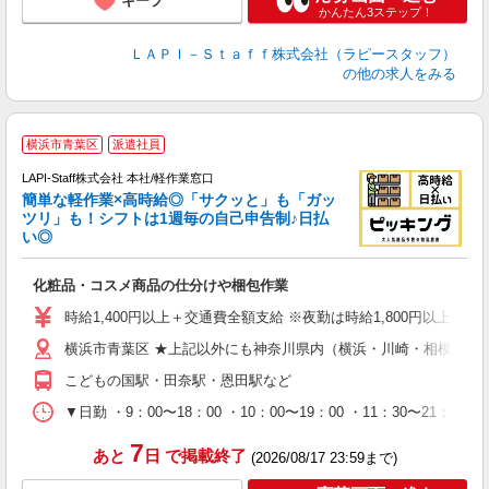
キープ
かんたん3ステップ！
ＬＡＰＩ－Ｓｔａｆｆ株式会社（ラピースタッフ）
の他の求人をみる
横浜市青葉区
派遣社員
LAPI-Staff株式会社 本社/軽作業窓口
簡単な軽作業×高時給◎「サクッと」も「ガッ
談
ツリ」も！シフトは1週毎の自己申告制♪日払
い◎
こ
化粧品・コスメ商品の仕分けや梱包作業
入
量
時給1,400円以上＋交通費全額支給 ※夜勤は時給1,800円以上（深夜手当
迎
横浜市青葉区 ★上記以外にも神奈川県内（横浜・川崎・相模原な
給
期
こどもの国駅・田奈駅・恩田駅など
休
日
▼日勤 ・9：00〜18：00 ・10：00〜19：00 ・11：3
タ
7
あと
日
で掲載終了
(2026/08/17 23:59まで)