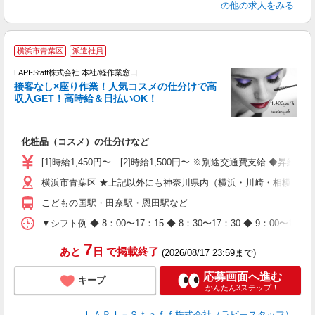
の他の求人をみる
横浜市青葉区
派遣社員
LAPI-Staff株式会社 本社/軽作業窓口
接客なし×座り作業！人気コスメの仕分けで高
収入GET！高時給＆日払いOK！
払
化粧品（コスメ）の仕分けなど
入
量
[1]時給1,450円〜 [2]時給1,500円〜 ※別途交通費支給 ◆昇給
迎
横浜市青葉区 ★上記以外にも神奈川県内（横浜・川崎・相模原な
与
（
こどもの国駅・田奈駅・恩田駅など
が
ム
▼シフト例 ◆ 8：00〜17：15 ◆ 8：30〜17：30 ◆ 9：
種
7
あと
日
で掲載終了
(2026/08/17 23:59まで)
応募画面へ進む
キープ
かんたん3ステップ！
ＬＡＰＩ－Ｓｔａｆｆ株式会社（ラピースタッフ）