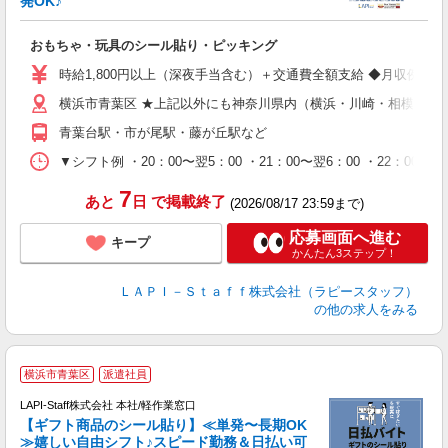
発OK♪
ン
おもちゃ・玩具のシール貼り・ピッキング
入
量
時給1,800円以上（深夜手当含む）＋交通費全額支給 ◆月収例 316,8
迎
横浜市青葉区 ★上記以外にも神奈川県内（横浜・川崎・相模原な
給
期
青葉台駅・市が尾駅・藤が丘駅など
休
シ
▼シフト例 ・20：00〜翌5：00 ・21：00〜翌6：00 ・
深
7
あと
日
で掲載終了
(2026/08/17 23:59まで)
応募画面へ進む
キープ
かんたん3ステップ！
ＬＡＰＩ－Ｓｔａｆｆ株式会社（ラピースタッフ）
の他の求人をみる
横浜市青葉区
派遣社員
LAPI-Staff株式会社 本社/軽作業窓口
【ギフト商品のシール貼り】≪単発〜長期OK
≫嬉しい自由シフト♪スピード勤務＆日払い可