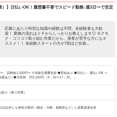
）】日払いOK！履歴書不要でスピード勤務♪週3日〜で安定
応募にあたり特別な知識や経験は不問。未経験者も大歓
迎！ 業務の流れはイチからしっかりお教えします◎ モクモ
ク・コツコツ取り組む作業だから、接客が苦手な方にもオ
ススメ！！ 未経験スタートの方が7割ほど在籍...
50円〜 [2]時給1,500円〜 ※別途交通費支給 ◆昇給あり ◆日払い・週払いOK ⇒
あり♪ ◆月収例 255,200円 （8：30〜17：30、 ...
ル貼り（座り作業）
★上記以外にも神奈川県内（横浜・川崎・相模原など）に多数派遣先有