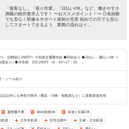
「接客なし」「座り作業」「日払いOK」など、働きやすさ
満載の軽作業求人です！ 〜おススメポイント！〜 ◎未経験
でも安心！研修＆サポート体制が充実 初めての方でも安心
してスタートできるよう、業務の流れはイ...
50円〜 [2]時給1,500円〜 ※別途交通費支給 ◆昇給あり ◆日払い・週払いOK ⇒
あり♪ ◆月収例 255,200円 （8：30〜17：30、 ...
け・シール貼り
★上記以外にも神奈川県内（横浜・川崎・相模原など）に多数派遣先有
履歴書不要
Web面接OK
友達と応募OK
験歓迎
大学生歓迎
女性活躍中
主婦・主夫歓迎
ブランクOK
昇給あり
日払い
週払い