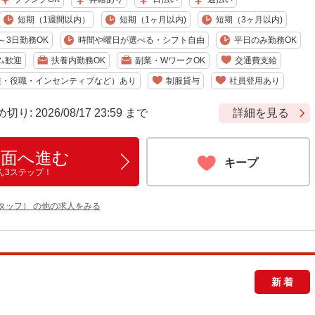
短期（1週間以内）
短期（1ヶ月以内)
短期（3ヶ月以内)
～3日勤務OK
時間や曜日が選べる・シフト自由
平日のみ勤務OK
ム歓迎
扶養内勤務OK
副業・WワークOK
交通費支給
族・役職・インセンティブなど）あり
制服貸与
社員登用あり
 2026/08/17 23:59 まで
詳細を見る
画面へ進む
キープ
ん3ステップ！
タッフ） の他の求人をみる
新着