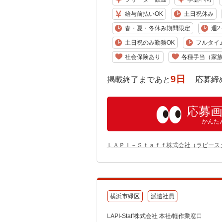
給与前払いOK
土日祝休み
春・夏・冬休み期間限定
週2
土日祝のみ勤務OK
フルタイ
社会保険あり
各種手当（家
9日
掲載終了まであと
応募締め切り:
応募
かんた
ＬＡＰＩ－Ｓｔａｆｆ株式会社（ラピース
横浜市緑区
派遣社員
LAPI-Staff株式会社 本社/軽作業窓口