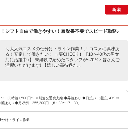
新着
し！シフト自由で働きやすい！履歴書不要でスピード勤務♪
＼大人気コスメの仕分け・ライン作業！／ コスメに興味あ
る！安定して働きたい！ →要CHECK！ 【10〜40代の男女
共に活躍中♪】 未経験で始めたスタッフが<70％> 皆さんご
活躍いただけます! 【嬉しい高待遇た...
50円〜 [2]時給1,500円〜 ※別途交通費支給 ◆昇給あり ◆日払い・週払いOK ⇒
あり♪ ◆月収例 255,200円 （8：30〜17：30、 ...
仕分け・ライン作業