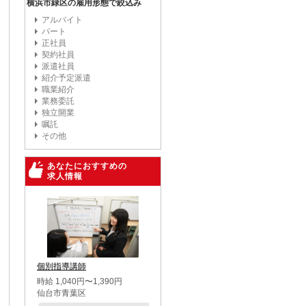
横浜市緑区の雇用形態で絞込み
アルバイト
パート
正社員
契約社員
派遣社員
紹介予定派遣
職業紹介
業務委託
独立開業
嘱託
その他
あなたにおすすめの
求人情報
個別指導講師
時給 1,040円〜1,390円
仙台市青葉区