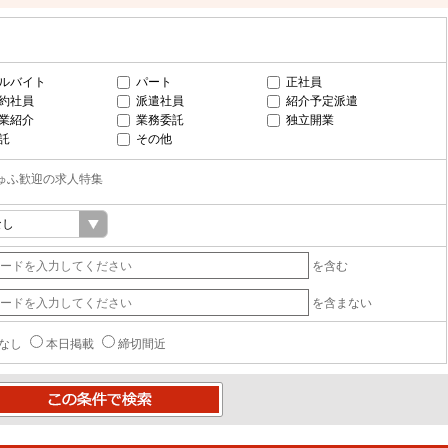
ルバイト
パート
正社員
約社員
派遣社員
紹介予定派遣
業紹介
業務委託
独立開業
託
その他
ゅふ歓迎の求人特集
を含む
を含まない
なし
本日掲載
締切間近
条件で検索