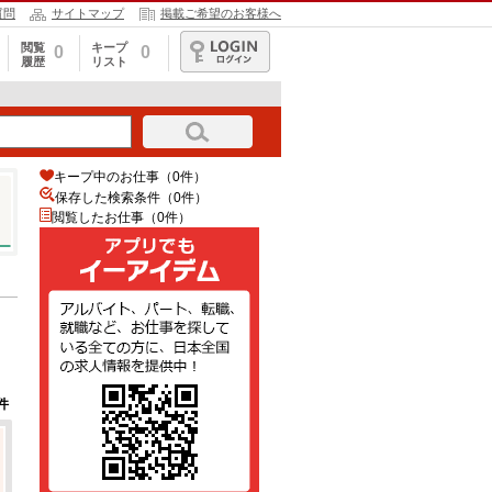
質問
サイトマップ
掲載ご希望のお客様へ
閲覧
キープ
0
0
履歴
リスト
ログイン
キープ中のお仕事（0件）
保存した検索条件（
0
件）
閲覧したお仕事（0件）
件