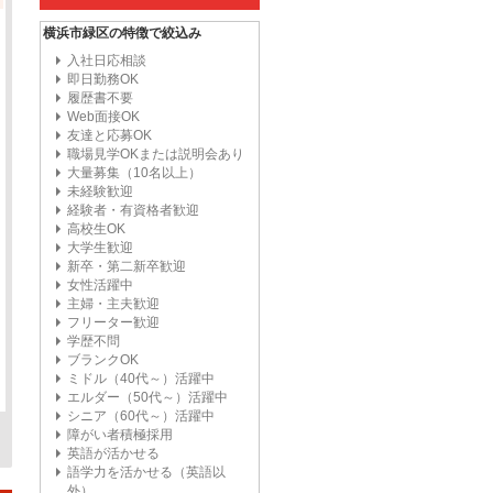
横浜市緑区の特徴で絞込み
入社日応相談
即日勤務OK
履歴書不要
Web面接OK
友達と応募OK
職場見学OKまたは説明会あり
大量募集（10名以上）
未経験歓迎
経験者・有資格者歓迎
高校生OK
大学生歓迎
新卒・第二新卒歓迎
女性活躍中
主婦・主夫歓迎
フリーター歓迎
学歴不問
ブランクOK
ミドル（40代～）活躍中
エルダー（50代～）活躍中
シニア（60代～）活躍中
障がい者積極採用
英語が活かせる
語学力を活かせる（英語以
外）