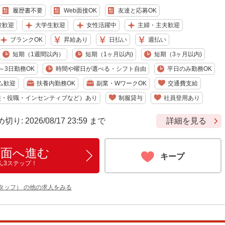
履歴書不要
Web面接OK
友達と応募OK
験歓迎
大学生歓迎
女性活躍中
主婦・主夫歓迎
ブランクOK
昇給あり
日払い
週払い
短期（1週間以内）
短期（1ヶ月以内)
短期（3ヶ月以内)
～3日勤務OK
時間や曜日が選べる・シフト自由
平日のみ勤務OK
ム歓迎
扶養内勤務OK
副業・WワークOK
交通費支給
族・役職・インセンティブなど）あり
制服貸与
社員登用あり
 2026/08/17 23:59 まで
詳細を見る
画面へ進む
キープ
ん3ステップ！
タッフ） の他の求人をみる