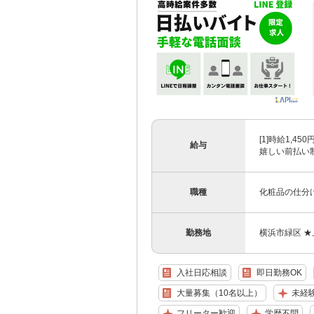
[1]時給1,4
給与
嬉しい前払い制度
職種
化粧品の仕分
勤務地
横浜市緑区 
入社日応相談
即日勤務OK
大量募集（10名以上）
未経
フリーター歓迎
学歴不問