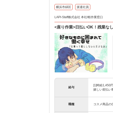
横浜市緑区
派遣社員
LAPI-Staff株式会社 本社/軽作業窓口
<座り作業>日払いOK！残業な
[1]時給1,4
給与
嬉しい前払い制度
職種
コスメ商品の