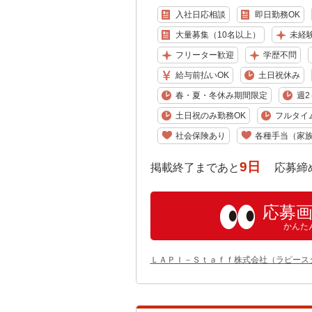
入社日応相談
即日勤務OK
大量募集（10名以上）
未経
フリーター歓迎
学歴不問
給与前払いOK
土日祝休み
春・夏・冬休み期間限定
週2
土日祝のみ勤務OK
フルタイ
社会保険あり
各種手当（家
9日
掲載終了まであと
応募締め切り:
応募
かんた
ＬＡＰＩ－Ｓｔａｆｆ株式会社（ラピース