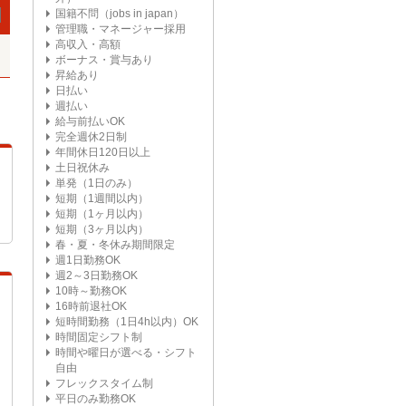
国籍不問（jobs in japan）
管理職・マネージャー採用
高収入・高額
ボーナス・賞与あり
昇給あり
日払い
週払い
給与前払いOK
完全週休2日制
年間休日120日以上
土日祝休み
単発（1日のみ）
短期（1週間以内）
短期（1ヶ月以内）
短期（3ヶ月以内）
春・夏・冬休み期間限定
週1日勤務OK
週2～3日勤務OK
10時～勤務OK
16時前退社OK
短時間勤務（1日4h以内）OK
時間固定シフト制
時間や曜日が選べる・シフト
自由
フレックスタイム制
平日のみ勤務OK