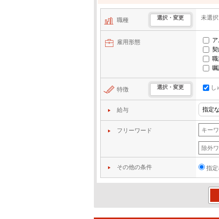
未選択
選択・変更
職種
ア
雇用形態
契
職
嘱
し
選択・変更
特徴
給与
フリーワード
その他の条件
指定
この