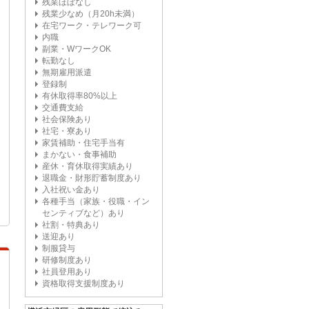
残業ほぼなし
残業少なめ（月20h未満）
在宅ワーク・テレワーク可
内職
副業・WワークOK
転勤なし
無期雇用派遣
登録制
有休取得率80%以上
交通費支給
社会保険あり
社宅・寮あり
家賃補助・住宅手当有
まかない・食事補助
産休・育休取得実績あり
退職金・財形貯蓄制度あり
入社祝い金あり
各種手当（家族・役職・イン
センティブなど）あり
社割・特典あり
送迎あり
制服貸与
研修制度あり
社員登用あり
資格取得支援制度あり