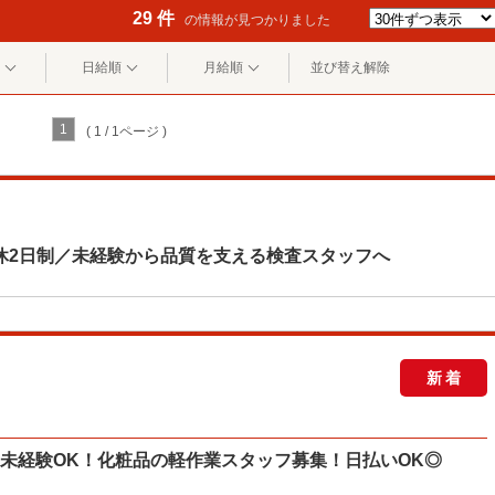
29 件
の情報が見つかりました
日給順
月給順
並び替え解除
1
( 1 / 1ページ )
休2日制／未経験から品質を支える検査スタッフへ
新着
未経験OK！化粧品の軽作業スタッフ募集！日払いOK◎