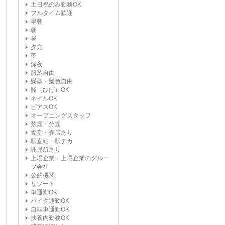
土日祝のみ勤務OK
フルタイム歓迎
早朝
朝
昼
夕方
夜
深夜
服装自由
髪型・髪色自由
髭（ひげ）OK
ネイルOK
ピアスOK
オープニングスタッフ
禁煙・分煙
食堂・売店あり
駅直結・駅チカ
託児所あり
上場企業・上場企業のグルー
プ会社
公的機関
リゾート
車通勤OK
バイク通勤OK
自転車通勤OK
扶養内勤務OK