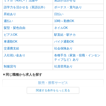
ミドル（40代～）活躍中
英語が活かせる
語学力を活かせる（英語以外）
ボーナス・賞与あり
昇給あり
日払い
週払い
10時～勤務OK
髪型・髪色自由
ネイルOK
ピアスOK
駅直結・駅チカ
車通勤OK
バイク通勤OK
交通費支給
社会保険あり
入社祝い金あり
各種手当（家族・役職・インセン
ティブなど）あり
制服貸与
社員登用あり
同じ職種から求人を探す
販売・接客サービス
家電・携帯販売
関連する条件をもっと見る
同じ特徴から求人を探す