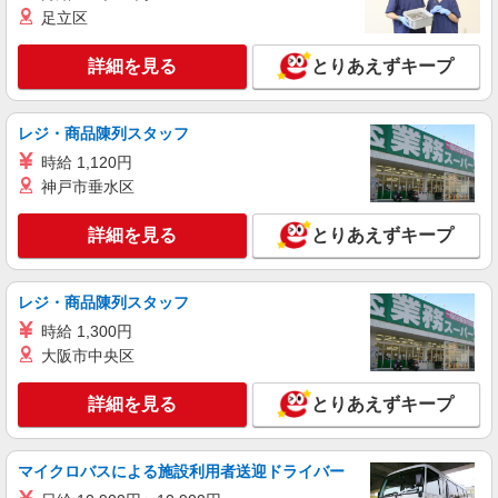
足立区
時給1400円〜1450円（経験・能力による） ※
残業代支給 ★交通費別途支給（規定あり） ゜
+゜・。○。・゜+゜・。○。・゜+゜ 入社祝い金10
詳細を見る
とりあえずキープ
長崎県長崎市の家電量販店
万円支給(規定有) お友達を紹介頂くと, インセンテ
ィブ支給(規定有) ★月2回払い・週払い可能（規程
詳細を見る
キープ
有）★ ゜・。○。・゜+゜・。○。・゜+゜
レジ・商品陳列スタッフ
時給 1,120円
派遣社員
神戸市垂水区
株式会社シエロ
【楽天モバイル】人気機種に詳しくなれる携帯
詳細を見る
とりあえずキープ
販売
月給：245250円〜319150円 （経験・能力によ
る） ＋賞与年2回＋インセンティブ ※残業代支給
レジ・商品陳列スタッフ
★交通費別途支給（規定あり） ゜+゜・。○。・゜
長崎県長崎市の楽天モバイルショップ
+゜・。○。・゜+゜ 入社祝い金10万円支給(規定
時給 1,300円
有) お友達を紹介頂くと, インセンティブ支給(規定
大阪市中央区
詳細を見る
キープ
有) ゜・。○。・゜+゜・。○。・゜+゜
詳細を見る
とりあえずキープ
マイクロバスによる施設利用者送迎ドライバー