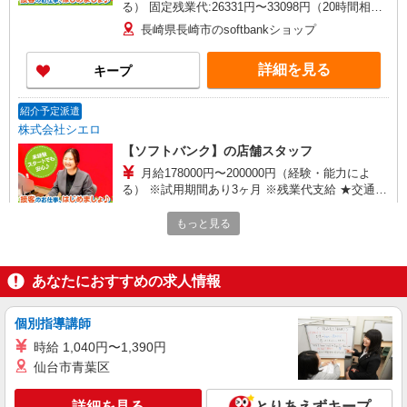
る） 固定残業代:26331円〜33098円（20時間相
当） ＊時間外手当は時間外労働の有無にかかわら
長崎県長崎市のsoftbankショップ
ず、固定残業代として支給し、相当時間を超える
時間外労働分は法定どおり追加で支給します。 ※
詳細を見る
キープ
試用期間あり3ヶ月 ※残業代支給 ★交通費別途支
給（規定あり） ゜+゜・。○。・゜+゜・。
○。・゜+゜ 入社祝い金10万円支給(規定有) お友達
紹介予定派遣
を紹介頂くと, インセンティブ支給(規定有) ゜・。
株式会社シエロ
○。・゜+゜・。○。・゜+゜
【ソフトバンク】の店舗スタッフ
月給178000円〜200000円（経験・能力によ
る） ※試用期間あり3ヶ月 ※残業代支給 ★交通費
別途支給（規定あり） ゜+゜・。○。・゜+゜・。
長崎県長崎市のsoftbankショップ
○。・゜+゜ 入社祝い金10万円支給(規定有) お友達
もっと見る
を紹介頂くと, インセンティブ支給(規定有) ゜・。
詳細を見る
キープ
○。・゜+゜・。○。・゜+゜
あなたにおすすめの求人情報
派遣社員
株式会社シエロ
個別指導講師
【softbank】の携帯販売スタッフ
時給 1,040円〜1,390円
月給178000円〜200000円（経験・能力によ
仙台市青葉区
る） ※試用期間あり3ヶ月 ※残業代支給 ★交通費
別途支給（規定あり） ゜+゜・。○。・゜+゜・。
長崎県長崎市のsoftbankショップ
○。・゜+゜ 入社祝い金10万円支給(規定有) お友達
詳細を見る
とりあえずキープ