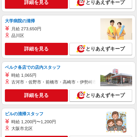
詳細を見る
キープ
詳細を見る
有）★ ゜・。○。・゜+゜・。○。・゜+゜
とりあえずキープ
紹介予定派遣
大学病院の清掃
株式会社シエロ
【softbank】の携帯販売スタッフ
月給 273,650円
品川区
月給209721円〜256438円（経験・能力によ
る） 固定残業代:26331円〜33098円（20時間相
当） ＊時間外手当は時間外労働の有無にかかわら
詳細を見る
とりあえずキープ
長崎県長崎市のsoftbankショップ
ず、固定残業代として支給し、相当時間を超える
時間外労働分は法定どおり追加で支給します。 ※
詳細を見る
キープ
試用期間あり3ヶ月 ※残業代支給 ★交通費別途支
ベルク各店での店内スタッフ
給（規定あり） ゜+゜・。○。・゜+゜・。
○。・゜+゜ 入社祝い金10万円支給(規定有) お友達
時給 1,065円
派遣社員
を紹介頂くと, インセンティブ支給(規定有) ゜・。
古河市・佐野市・前橋市・高崎市・伊勢崎市・太田市・館林市・
株式会社シエロ
○。・゜+゜・。○。・゜+゜
スマホ携帯販売【ドコモ】
詳細を見る
とりあえずキープ
時給1400円〜1600円（経験・能力による） ※
残業代支給 ★交通費別途支給（規定あり） ゜
+゜・。○。・゜+゜・。○。・゜+゜ 入社祝い金10
長崎県長崎市の家電量販店
ビルの清掃スタッフ
万円支給(規定有) お友達を紹介頂くと, インセンテ
ィブ支給(規定有) ★月2回払い・週払い可能（規程
時給 1,200円〜1,200円
詳細を見る
キープ
有）★ ゜・。○。・゜+゜・。○。・゜+゜
大阪市北区