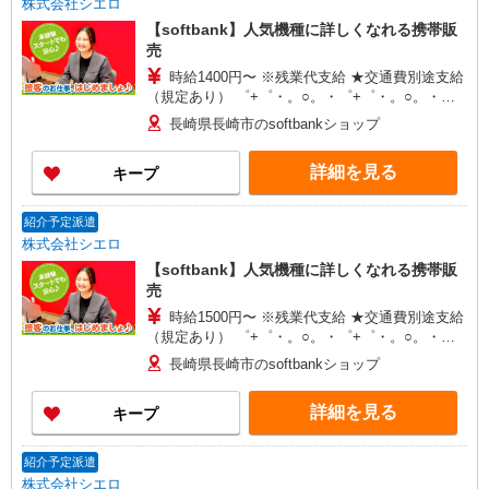
株式会社シエロ
【softbank】人気機種に詳しくなれる携帯販
売
時給1400円〜 ※残業代支給 ★交通費別途支給
（規定あり） ゜+゜・。○。・゜+゜・。○。・゜
+゜ 入社祝い金10万円支給(規定有) お友達を紹介
長崎県長崎市のsoftbankショップ
頂くと, インセンティブ支給(規定有) ★月2回払
い・週払い可能（規程有）★ ゜・。○。・゜
詳細を見る
キープ
+゜・。○。・゜+゜
紹介予定派遣
株式会社シエロ
【softbank】人気機種に詳しくなれる携帯販
売
時給1500円〜 ※残業代支給 ★交通費別途支給
（規定あり） ゜+゜・。○。・゜+゜・。○。・゜
+゜ 入社祝い金10万円支給(規定有) お友達を紹介
長崎県長崎市のsoftbankショップ
頂くと, インセンティブ支給(規定有) ★月2回払
い・週払い可能（規程有）★ ゜・。○。・゜
詳細を見る
キープ
+゜・。○。・゜+゜
紹介予定派遣
株式会社シエロ