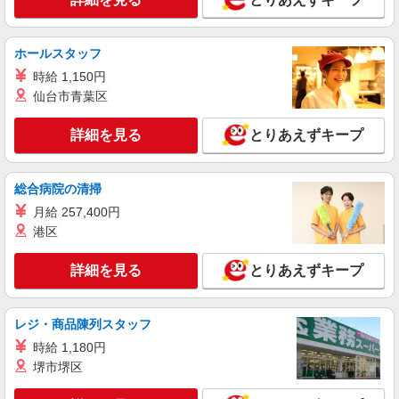
を紹介頂くと, インセンティブ支給(規定有) ゜・。
詳細を見る
キープ
○。・゜+゜・。○。・゜+゜
ホールスタッフ
紹介予定派遣
時給 1,150円
株式会社シエロ
仙台市青葉区
【楽天モバイル】人気機種に詳しくなれる携帯
販売
詳細を見る
とりあえずキープ
月給：245250円〜319150円 ＋賞与年2回＋イ
ンセンティブ ※経験・能力による ※残業代支給
★交通費別途支給（規定あり） ゜+゜・。○。・゜
長崎県長崎市の楽天モバイルショップ
総合病院の清掃
+゜・。○。・゜+゜ 入社祝い金10万円支給(規定
有) お友達を紹介頂くと, インセンティブ支給(規定
月給 257,400円
詳細を見る
キープ
有) ゜・。○。・゜+゜・。○。・゜+゜
港区
紹介予定派遣
詳細を見る
とりあえずキープ
株式会社シエロ
スマホ携帯販売【ワイモバイル】
レジ・商品陳列スタッフ
時給1400円〜1450円（経験・能力による） ※
残業代支給 ★交通費別途支給（規定あり） ゜
時給 1,180円
+゜・。○。・゜+゜・。○。・゜+゜ 入社祝い金10
長崎県長崎市の家電量販店
堺市堺区
万円支給(規定有) お友達を紹介頂くと, インセンテ
ィブ支給(規定有) ★月2回払い・週払い可能（規程