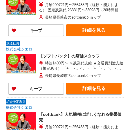
月給209721円〜256438円（経験・能力によ
る） 固定残業代:26331円〜33098円（20時間相
当） ＊時間外手当は時間外労働の有無にかかわら
長崎県長崎市のsoftbankショップ
ず、固定残業代として支給し、相当時間を超える
時間外労働分は法定どおり追加で支給します。 ※
詳細を見る
キープ
試用期間あり3ヶ月 ※残業代支給 ★交通費別途支
給（規定あり） ゜+゜・。○。・゜+゜・。
○。・゜+゜ 入社祝い金10万円支給(規定有) お友達
派遣社員
を紹介頂くと, インセンティブ支給(規定有) ゜・。
株式会社シエロ
○。・゜+゜・。○。・゜+゜
【ソフトバンク】の店舗スタッフ
時給1400円〜 ※残業代支給 ★交通費別途支給
（規定あり） ゜+゜・。○。・゜+゜・。○。・゜
+゜ 入社祝い金10万円支給(規定有) お友達を紹介
長崎県長崎市のsoftbankショップ
頂くと, インセンティブ支給(規定有) ★月2回払
い・週払い可能（規程有）★ ゜・。○。・゜
詳細を見る
キープ
+゜・。○。・゜+゜
紹介予定派遣
株式会社シエロ
【softbank】人気機種に詳しくなれる携帯販
売
月給209721円〜256438円（経験・能力によ