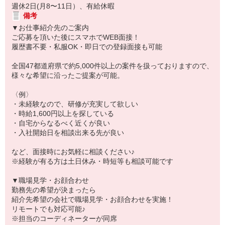
週休2日(月8〜11日）、有給休暇
備考
▼お仕事紹介先のご案内
ご応募を頂いた後にスマホでWEB面接！
履歴書不要・私服OK・即日での登録面接も可能
全国47都道府県で約5,000件以上の案件を扱っておりますので、
様々な希望に沿ったご提案が可能。
〈例〉
・未経験なので、研修が充実して欲しい
・時給1,600円以上を探している
・自宅からなるべく近くが良い
・入社開始日を相談出来る先が良い
など、面接時にお気軽に相談ください♪
※経験が有る方は土日休み・時短等も相談可能です
▼職場見学・お顔合わせ
勤務先の希望が決まったら
紹介先希望の会社で職場見学・お顔合わせを実施！
リモートでも対応可能♪
※担当のコーディネーターが同席