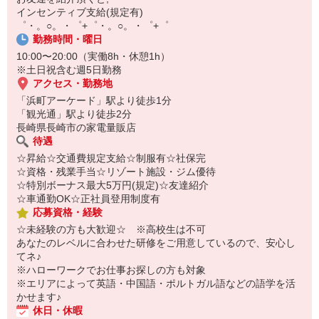
￣￣￣￣￣￣￣￣￣
インセンティブ支給(規定有)
自宅に居ながらスマホでカンタン面接OK！
゜・。○。・゜+゜・。○。・゜+゜
オンライン面談なのでスピード対応。
勤務時間・曜日
10:00〜20:00（実働8h・休憩1h）
※土日祝含む週5日勤務
アクセス・勤務地
「浜町アーケード」駅より徒歩1分
「観光通」駅より徒歩2分
長崎県長崎市の家電量販店
待遇
☆昇給☆交通費規定支給☆制服有☆社保完
☆資格・残業手当☆リゾート施設・ジム優待
☆特別ボーナス最大5万円(規定)☆友達紹介
☆車通勤OK☆正社員登用制度有
応募資格・経験
☆未経験の方も大歓迎☆ ※高校生は不可
あなたのレベルに合わせた研修をご用意しているので、安心し
てネ♪
※ハローワークでお仕事お探しの方も対象
※エリアによって英語・中国語・ポルトガル語などの語学を活
かせます♪
休日・休暇