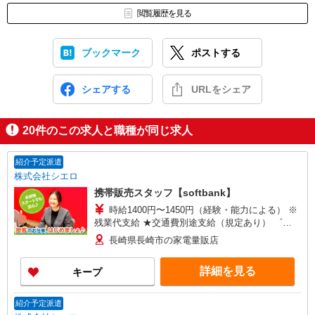
閲覧履歴を見る
ブックマーク
ポストする
シェアする
URLをシェア
20
件のこの求人と職種が同じ求人
紹介予定派遣
株式会社シエロ
携帯販売スタッフ【softbank】
時給1400円〜1450円（経験・能力による） ※
残業代支給 ★交通費別途支給（規定あり） ゜
+゜・。○。・゜+゜・。○。・゜+゜ 入社祝い金10
長崎県長崎市の家電量販店
万円支給(規定有) お友達を紹介頂くと, インセンテ
ィブ支給(規定有) ★月2回払い・週払い可能（規程
詳細を見る
キープ
有）★ ゜・。○。・゜+゜・。○。・゜+゜
紹介予定派遣