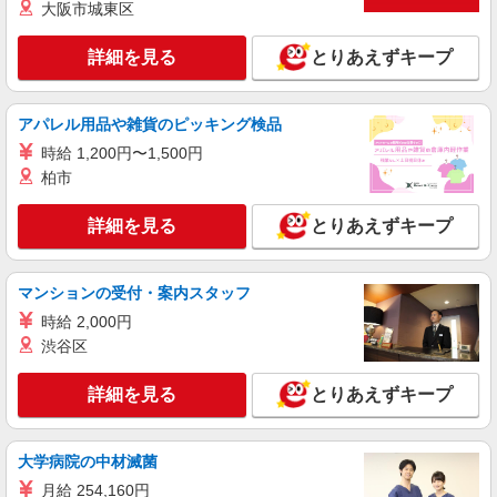
大阪市城東区
株式会社シエロ
【softbank】の携帯販売スタッフ
詳細を見る
とりあえずキープ
月給209721円〜256438円（経験・能力によ
る） 固定残業代:26331円〜33098円（20時間相
当） ＊時間外手当は時間外労働の有無にかかわら
長崎県長崎市のsoftbankショップ
アパレル用品や雑貨のピッキング検品
ず、固定残業代として支給し、相当時間を超える
時間外労働分は法定どおり追加で支給します。 ※
時給 1,200円〜1,500円
詳細を見る
キープ
試用期間あり3ヶ月 ※残業代支給 ★交通費別途支
柏市
給（規定あり） ゜+゜・。○。・゜+゜・。
○。・゜+゜ 入社祝い金10万円支給(規定有) お友達
派遣社員
詳細を見る
とりあえずキープ
を紹介頂くと, インセンティブ支給(規定有) ゜・。
株式会社シエロ
○。・゜+゜・。○。・゜+゜
スマホ携帯販売【エーユー】
マンションの受付・案内スタッフ
月給259200円〜300000円（経験・能力によ
る） ※研修期間6か月・時給1500円〜 ※残業代支
時給 2,000円
給 ★交通費別途支給（規定あり） ゜+゜・。
長崎県長崎市の家電量販店
渋谷区
○。・゜+゜・。○。・゜+゜ 入社祝い金10万円支
給(規定有) お友達を紹介頂くと, インセンティブ支
詳細を見る
キープ
詳細を見る
給(規定有) ゜・。○。・゜+゜・。○。・゜+゜
とりあえずキープ
派遣社員
大学病院の中材滅菌
株式会社シエロ
携帯販売スタッフ【softbank】
月給 254,160円