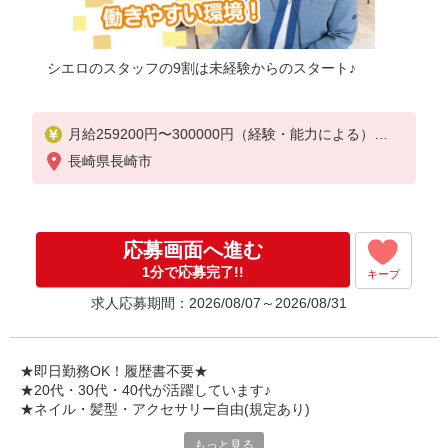
シエロのスタッフの9割は未経験からのスタート♪
月給259200円〜300000円（経験・能力による）
※研修期間6か月・時給1500円〜
長崎県長崎市
※残業代支給
★交通費別途支給（規定あり）
゜+゜・。○。・゜+゜・。○。・゜+゜
応募画面へ進む
入社祝い金10万円支給(規定有)
1分で応募完了!!
キープ
お友達を紹介頂くと,
求人応募期間：2026/08/07～2026/08/31
インセンティブ支給(規定有)
゜・。○。・゜+゜・。○。・゜+゜
★即日勤務OK！履歴書不要★
★20代・30代・40代が活躍しています♪
★ネイル・髪型・アクセサリー自由(規定あり)
もっと見る
新しい機種やプラン。