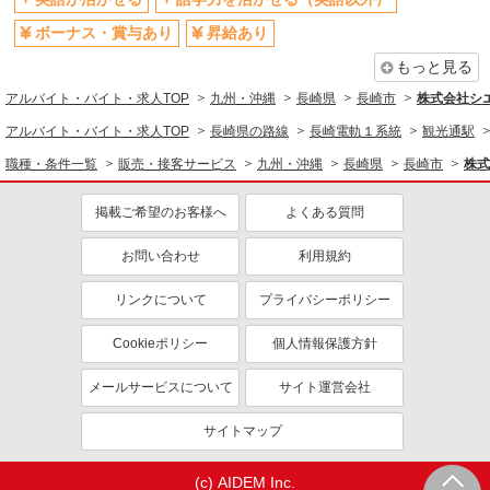
ボーナス・賞与あり
昇給あり
もっと見る
アルバイト・バイト・求人TOP
九州・沖縄
長崎県
長崎市
株式会社シ
アルバイト・バイト・求人TOP
長崎県の路線
長崎電軌１系統
観光通駅
職種・条件一覧
販売・接客サービス
九州・沖縄
長崎県
長崎市
株式
掲載ご希望のお客様へ
よくある質問
お問い合わせ
利用規約
リンクについて
プライバシーポリシー
Cookieポリシー
個人情報保護方針
メールサービスについて
サイト運営会社
サイトマップ
(c) AIDEM Inc.