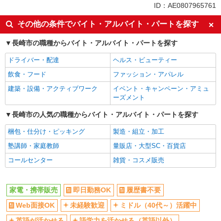
未経験歓迎
ミドル（40代～）活躍中
ID：AE0807965761
英語が活かせる
ボーナス・賞与あり
その他の条件でバイト・アルバイト・パートを探す
日払い
車通勤OK
長崎市の職種からバイト・アルバイト・パートを探す
交通費支給
社会保険あり
社員登用あり
ドライバー・配達
ヘルス・ビューティー
飲食・フード
ファッション・アパレル
建築・設備・アクティブワーク
イベント・キャンペーン・アミュ
ーズメント
長崎市の人気の職種からバイト・アルバイト・パートを探す
梱包・仕分け・ピッキング
製造・組立・加工
塾講師・家庭教師
量販店・大型SC・百貨店
コールセンター
雑貨・コスメ販売
家電・携帯販売
即日勤務OK
履歴書不要
Web面接OK
未経験歓迎
ミドル（40代～）活躍中
英語が活かせる
語学力を活かせる（英語以外）