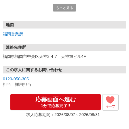
もっと見る
■電話応募の場合
電話応募も歓迎！（受付:10:00〜20:00）
土日祝も受付中♪
地図
【選考フロー】
福岡営業所
①応募から3営業日を目安に、メールorお電話でご連絡します。
②面接日時を決定！「0120」から始まる電話番号からご連絡します
★スマホでWEB面接（LINEなど）・出張面接・事務所面接と選べま
連絡先住所
す
福岡県福岡市中央区天神3-4-7 天神旭ビル4F
③面接実施（履歴書不要）
④勤務開始（スタート日は応相談）
※ご希望があれば、職場見学の調整もOKです！
この求人に関するお問い合わせ
0120-050-305
お気軽にご応募ください♪
担当：採用担当
応募画面へ進む
1分で応募完了!!
キープ
求人応募期間：2026/08/07～2026/08/31