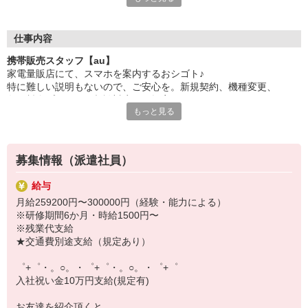
日々変わる専門知識を覚えるのはやっぱり大変。
でも心配ご無用！
仕事内容
シエロのご紹介するお店は、チームワークが良く
携帯販売スタッフ【au】
お互いに教え合ったり、フォローしあったりする
家電量販店にて、スマホを案内するおシゴト♪
和気あいあいとした人間関係がある店舗ばかり！
特に難しい説明もないので、ご安心を。新規契約、機種変更、
皆で一緒にステップアップしましょう♪
各種料金プランのご相談対応・ご提案などをお願いします。
もっと見る
【選べるお仕事いろいろ】
初めての方でも安心♪
￣￣￣￣￣￣￣￣￣￣￣
あなた専属のコーディネーターが親切・丁寧にフォローするので、
▼オフィスワーク
満足度◎
事務、経理、データ入力、コールセンター、受付
募集情報（派遣社員）
▼工場・製造・軽作業系
■携帯やインターネット販売業務
機械/食品製造・梱包・仕分け・加工・組立・検査
給与
docomo(ドコモ)/au(エーユー)・KDDI/softbank(ソフトバンク)など
▼美容系
月給259200円〜300000円（経験・能力による）
の大手キャリアから
眉毛サロンのアイブロウ・ネイリスト・エステ
※研修期間6か月・時給1500円〜
ワイモバイル(Y!mobille)、楽天モバイル、UQなど格安スマホまで幅
▼営業・販売
※残業代支給
広く紹介可能♪
法人営業・アパレル販売・個別指導塾・人材紹介
★交通費別途支給（規定あり）
人気のApple（アップル）店舗もございます！
▼人気案件も多数♪
短期・期間限定・オープニング・官公庁案件
゜+゜・。○。・゜+゜・。○。・゜+゜
上場/優良/大手企業など
入社祝い金10万円支給(規定有)
【スマホ面接実施中】
お友達を紹介頂くと,