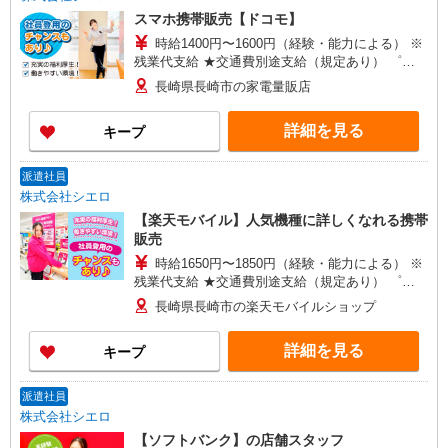
スマホ携帯販売【ドコモ】
時給1400円〜1600円（経験・能力による） ※
残業代支給 ★交通費別途支給（規定あり） ゜
+゜・。○。・゜+゜・。○。・゜+゜ 入社祝い金10
長崎県長崎市の家電量販店
万円支給(規定有) お友達を紹介頂くと, インセンテ
ィブ支給(規定有) ★月2回払い・週払い可能（規程
詳細を見る
キープ
有）★ ゜・。○。・゜+゜・。○。・゜+゜
派遣社員
株式会社シエロ
【楽天モバイル】人気機種に詳しくなれる携帯
販売
時給1650円〜1850円（経験・能力による） ※
残業代支給 ★交通費別途支給（規定あり） ゜
+゜・。○。・゜+゜・。○。・゜+゜ 入社祝い金10
長崎県長崎市の楽天モバイルショップ
万円支給(規定有) お友達を紹介頂くと, インセンテ
ィブ支給(規定有) ★月2回払い・週払い可能（規程
詳細を見る
キープ
有）★ ゜・。○。・゜+゜・。○。・゜+゜
派遣社員
株式会社シエロ
【ソフトバンク】の店舗スタッフ