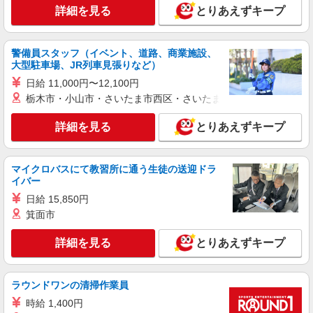
派遣社員
詳細を見る
とりあえずキープ
株式会社シエロ
【楽天モバイル】人気機種に詳しくなれる携帯
販売
警備員スタッフ（イベント、道路、商業施設、
月給：245250円〜319150円 ＋賞与年2回＋イ
大型駐車場、JR列車見張りなど）
ンセンティブ ※経験・能力による ※残業代支給
日給 11,000円〜12,100円
★交通費別途支給（規定あり） ゜+゜・。○。・゜
長崎県長崎市の楽天モバイルショップ
栃木市・小山市・さいたま市西区・さいたま市岩槻区・久喜市・
+゜・。○。・゜+゜ 入社祝い金10万円支給(規定
有) お友達を紹介頂くと, インセンティブ支給(規定
詳細を見る
キープ
詳細を見る
有) ゜・。○。・゜+゜・。○。・゜+゜
とりあえずキープ
派遣社員
マイクロバスにて教習所に通う生徒の送迎ドラ
株式会社シエロ
イバー
人気機種に詳しくなれる携帯販売
日給 15,850円
【softbank】
箕面市
時給1400円〜1450円（経験・能力による） ※
残業代支給 ★交通費別途支給（規定あり） ゜
詳細を見る
+゜・。○。・゜+゜・。○。・゜+゜ 入社祝い金10
とりあえずキープ
長崎県長崎市の家電量販店
万円支給(規定有) お友達を紹介頂くと, インセンテ
ィブ支給(規定有) ★月2回払い・週払い可能（規程
詳細を見る
キープ
有）★ ゜・。○。・゜+゜・。○。・゜+゜
ラウンドワンの清掃作業員
時給 1,400円
派遣社員