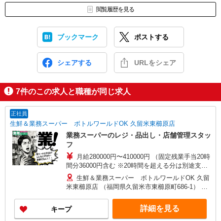
閲覧履歴を見る
ブックマーク
ポストする
シェアする
URLをシェア
7
件のこの求人と職種が同じ求人
正社員
生鮮＆業務スーパー ボトルワールドOK 久留米東櫛原店
業務スーパーのレジ・品出し・店舗管理スタッ
フ
月給280000円〜410000円 （固定残業手当20時
間分36000円含む ※20時間を超える分は別途支
給） ※経験による ※随時昇給あり ※研修期間3カ
生鮮＆業務スーパー ボトルワールドOK 久留
月（月給256000円、みなし残業代20時間分34000
米東櫛原店 （福岡県久留米市東櫛原町686-1） ※
円含む） ※経験・能力次第で280000円以上でのス
配属は通勤圏を考慮。 希望される方は店舗限
タートあり ※交通費全額支給 ※賞与年２回（業績
定、エリア限定社員も可能です。
詳細を見る
キープ
及び評価により支給） ◆期間限定で入社祝い金
最大15万円 進呈◆ ※3カ月以上勤務いただけた方