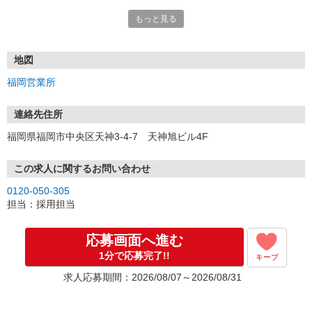
もっと見る
■電話応募の場合
電話応募も歓迎！（受付:10:00〜20:00）
土日祝も受付中♪
地図
【選考フロー】
福岡営業所
①応募から3営業日を目安に、メールorお電話でご連絡します。
②面接日時を決定！「0120」から始まる電話番号からご連絡します
★スマホでWEB面接（LINEなど）・出張面接・事務所面接と選べま
連絡先住所
す
福岡県福岡市中央区天神3-4-7 天神旭ビル4F
③面接実施（履歴書不要）
④勤務開始（スタート日は応相談）
※ご希望があれば、職場見学の調整もOKです！
この求人に関するお問い合わせ
0120-050-305
お気軽にご応募ください♪
担当：採用担当
応募画面へ進む
1分で応募完了!!
キープ
求人応募期間：2026/08/07～2026/08/31