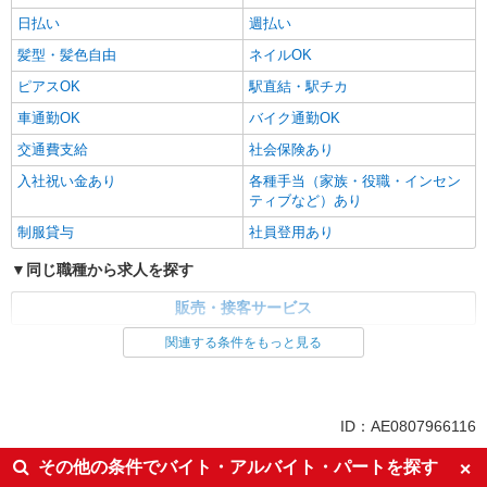
日払い
週払い
髪型・髪色自由
ネイルOK
ピアスOK
駅直結・駅チカ
車通勤OK
バイク通勤OK
交通費支給
社会保険あり
入社祝い金あり
各種手当（家族・役職・インセン
ティブなど）あり
制服貸与
社員登用あり
同じ職種から求人を探す
販売・接客サービス
関連する条件をもっと見る
同じ特徴から求人を探す
未経験歓迎
ミドル（40代～）活躍中
英語が活かせる
ボーナス・賞与あり
ID：AE0807966116
日払い
車通勤OK
その他の条件でバイト・アルバイト・パートを探す
交通費支給
社会保険あり