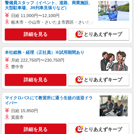
警備員スタッフ（イベント、道路、商業施設、
大型駐車場、JR列車見張りなど）
日給 11,000円〜12,100円
栃木市・小山市・さいたま市西区・さいたま市岩槻区・久喜市・
詳細を見る
とりあえずキープ
本社総務・経理（正社員）※試用期間あり
月給 222,750円〜230,750円
豊中市
詳細を見る
とりあえずキープ
マイクロバスにて教習所に通う生徒の送迎ドラ
イバー
日給 15,850円
箕面市
詳細を見る
とりあえずキープ