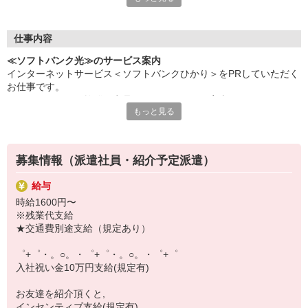
次々に出てくる新しいプランや商品の数々！
毎日増える知識を一人で覚えるのはやっぱり大変。
仕事内容
でも大丈夫！
≪ソフトバンク光≫のサービス案内
シエロのご紹介するお店は、
インターネットサービス＜ソフトバンクひかり＞をPRしていただく
何でも聞きやすい雰囲気の職場環境です。
お仕事です。
お互いに教え合ったり、フォローしあったりする
ネームバリューも抜群の商品ですのでとっても案内しやすいです
優しい人間関係がある場所ばかり！
もっと見る
よ。
【選べるお仕事いろいろ】
初めての方でも安心♪
￣￣￣￣￣￣￣￣￣￣￣
あなた専属のコーディネーターが親切・丁寧にフォローするので、
▼オフィスワーク
募集情報（派遣社員・紹介予定派遣）
満足度◎
事務、経理、データ入力、コールセンター、受付
▼工場・製造・軽作業系
給与
機械/食品製造・梱包・仕分け・加工・組立・検査
時給1600円〜
▼美容系
※残業代支給
眉毛サロンのアイブロウ・ネイリスト・エステ
★交通費別途支給（規定あり）
▼営業・販売
法人営業・アパレル販売・個別指導塾・人材紹介
゜+゜・。○。・゜+゜・。○。・゜+゜
▼人気案件も多数
入社祝い金10万円支給(規定有)
短期・期間限定・オープニング・官公庁案件
上場/優良/大手企業など
お友達を紹介頂くと,
インセンティブ支給(規定有)