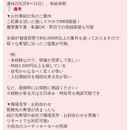
週休2日(月8〜11日）、有給休暇
備考
▼お仕事紹介先のご案内
ご応募を頂いた後にスマホでWEB面接！
履歴書不要・私服OK・即日での登録面接も可能
全国47都道府県で約5,000件以上の案件を扱っておりますので、
様々な希望に沿ったご提案が可能。
〈例〉
・未経験なので、研修が充実して欲しい
・時給1,600円以上を探している
・自宅からなるべく近くが良い
・入社開始日を相談出来る先が良い
など、面接時にお気軽に相談ください♪
※経験が有る方は土日休み・時短等も相談可能です
▼職場見学・お顔合わせ
勤務先の希望が決まったら
紹介先希望の会社で職場見学・お顔合わせを実施！
リモートでも対応可能♪
※担当のコーディネーターが同席