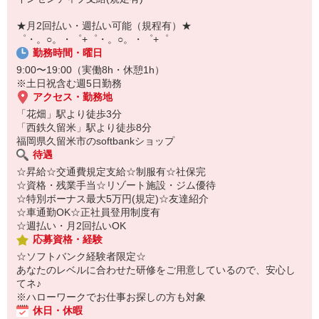
【スマホ面接実施中】
￣￣￣￣￣￣￣￣￣
★月2回払い・週払い可能（規程有）★
自宅に居ながらスマホでカンタン面接OK！
゜・。○。・゜+゜・。○。・゜+゜
オンライン面談なのでスピード対応。
勤務時間・曜日
9:00〜19:00（実働8h・休憩1h）
※土日祝含む週5日勤務
アクセス・勤務地
「花畑」駅より徒歩3分
「西鉄久留米」駅より徒歩8分
福岡県久留米市のsoftbankショップ
待遇
☆昇給☆交通費規定支給☆制服有☆社保完
☆資格・残業手当☆リゾート施設・ジム優待
☆特別ボーナス最大5万円(規定)☆友達紹介
☆車通勤OK☆正社員登用制度有
☆週払い・月2回払いOK
応募資格・経験
☆ソフトバンク経験者限定☆
あなたのレベルに合わせた研修をご用意しているので、安心し
てネ♪
※ハローワークでお仕事お探しの方も対象
休日・休暇