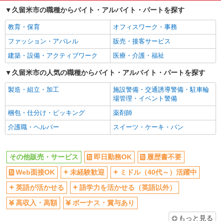
久留米市の職種からバイト・アルバイト・パートを探す
社員登用あり
教育・保育
オフィスワーク・事務
ファッション・アパレル
販売・接客サービス
建築・設備・アクティブワーク
医療・介護・福祉
久留米市の人気の職種からバイト・アルバイト・パートを探す
製造・組立・加工
施設警備・交通誘導警備・駐車輪
場管理・イベント警備
梱包・仕分け・ピッキング
薬剤師
介護職・ヘルパー
スイーツ・ケーキ・パン
その他販売・サービス
即日勤務OK
履歴書不要
Web面接OK
未経験歓迎
ミドル（40代～）活躍中
英語が活かせる
語学力を活かせる（英語以外）
高収入・高額
ボーナス・賞与あり
もっと見る