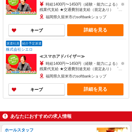
時給1400円〜1450円（経験・能力による） ※
残業代支給 ★交通費別途支給（規定あり） ゜
+゜・。○。・゜+゜・。○。・゜+゜ 入社祝い金10
福岡県久留米市のsoftbankショップ
万円支給(規定有) お友達を紹介頂くと, インセンテ
ィブ支給(規定有) ★月2回払い・週払い可能（規程
詳細を見る
キープ
有）★ ゜・。○。・゜+゜・。○。・゜+゜
派遣社員
紹介予定派遣
株式会社シエロ
≪スマホアドバイザー≫
時給1400円〜1450円（経験・能力による） ※
残業代支給 ★交通費別途支給（規定あり） ゜
+゜・。○。・゜+゜・。○。・゜+゜ 入社祝い金10
福岡県久留米市のsoftbankショップ
万円支給(規定有) お友達を紹介頂くと, インセンテ
ィブ支給(規定有) ★月2回払い・週払い可能（規程
詳細を見る
キープ
有）★ ゜・。○。・゜+゜・。○。・゜+゜
あなたにおすすめの求人情報
ホールスタッフ