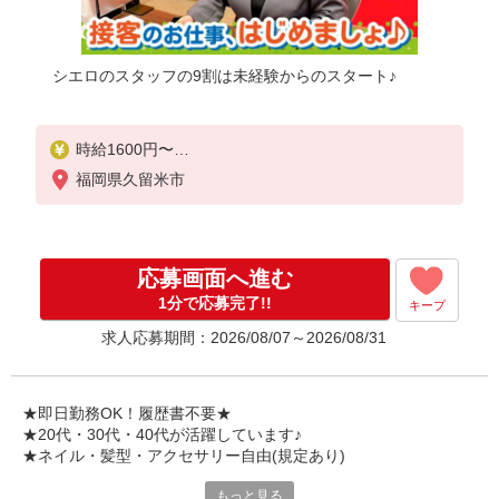
シエロのスタッフの9割は未経験からのスタート♪
時給1600円〜
※残業代支給
福岡県久留米市
★交通費別途支給（規定あり）
゜+゜・。○。・゜+゜・。○。・゜+゜
入社祝い金10万円支給(規定有)
応募画面へ進む
お友達を紹介頂くと,
1分で応募完了!!
キープ
インセンティブ支給(規定有)
求人応募期間：2026/08/07～2026/08/31
★月2回払い・週払い可能（規程有）★
゜・。○。・゜+゜・。○。・゜+゜
★即日勤務OK！履歴書不要★
★20代・30代・40代が活躍しています♪
★ネイル・髪型・アクセサリー自由(規定あり)
もっと見る
ネットを取り巻く世界で