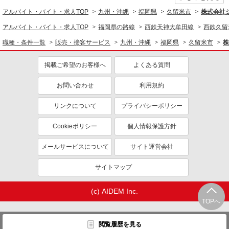
アルバイト・バイト・求人TOP
九州・沖縄
福岡県
久留米市
株式会社
アルバイト・バイト・求人TOP
福岡県の路線
西鉄天神大牟田線
西鉄久留
職種・条件一覧
販売・接客サービス
九州・沖縄
福岡県
久留米市
株
掲載ご希望のお客様へ
よくある質問
お問い合わせ
利用規約
リンクについて
プライバシーポリシー
Cookieポリシー
個人情報保護方針
メールサービスについて
サイト運営会社
サイトマップ
(c) AIDEM Inc.
TOPへ
閲覧履歴を見る