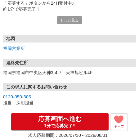
「応募する」ボタンから24H受付中♪
約1分で応募完了！
もっと見る
■電話応募の場合
電話応募も歓迎！（受付:10:00〜20:00）
土日祝も受付中♪
地図
【選考フロー】
福岡営業所
①応募から3営業日を目安に、メールorお電話でご連絡します。
②面接日時を決定！「0120」から始まる電話番号からご連絡します
★スマホでWEB面接（LINEなど）・出張面接・事務所面接と選べま
連絡先住所
す
福岡県福岡市中央区天神3-4-7 天神旭ビル4F
③面接実施（履歴書不要）
④勤務開始（スタート日は応相談）
※ご希望があれば、職場見学の調整もOKです！
この求人に関するお問い合わせ
0120-050-305
お気軽にご応募ください♪
担当：採用担当
応募画面へ進む
1分で応募完了!!
キープ
求人応募期間：2026/07/30～2026/08/31