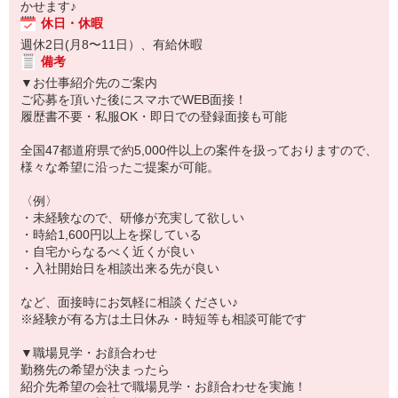
かせます♪
休日・休暇
週休2日(月8〜11日）、有給休暇
備考
▼お仕事紹介先のご案内
ご応募を頂いた後にスマホでWEB面接！
履歴書不要・私服OK・即日での登録面接も可能
全国47都道府県で約5,000件以上の案件を扱っておりますので、
様々な希望に沿ったご提案が可能。
〈例〉
・未経験なので、研修が充実して欲しい
・時給1,600円以上を探している
・自宅からなるべく近くが良い
・入社開始日を相談出来る先が良い
など、面接時にお気軽に相談ください♪
※経験が有る方は土日休み・時短等も相談可能です
▼職場見学・お顔合わせ
勤務先の希望が決まったら
紹介先希望の会社で職場見学・お顔合わせを実施！