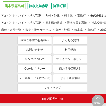
熊本県嘉島町
神水交差点駅
健軍町駅
アルバイト・バイト・求人TOP
九州・沖縄
熊本県
嘉島町
株式会社シ
アルバイト・バイト・求人TOP
熊本県の路線
熊本市電Ｂ系統
神水交差点
職種・条件一覧
販売・接客サービス
九州・沖縄
熊本県
嘉島町
株式
掲載ご希望のお客様へ
よくある質問
お問い合わせ
利用規約
リンクについて
プライバシーポリシー
Cookieポリシー
個人情報保護方針
メールサービスについて
サイト運営会社
サイトマップ
(c) AIDEM Inc.
TOPへ