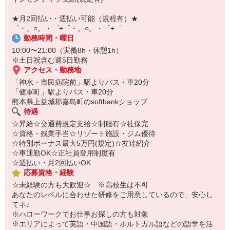
自宅に居ながらスマホでカンタン面接OK！
オンライン面談なのでスピード対応。
★月2回払い・週払い可能（規程有）★
即日登録もOK♪
゜・。○。・゜+゜・。○。・゜+゜
勤務時間・曜日
気になった方はお気軽にご相談ください！
10:00〜21:00（実働8h・休憩1h）
※土日祝含む週5日勤務
アクセス・勤務地
「神水・市民病院前」駅よりバス・車20分
「健軍町」駅よりバス・車20分
熊本県上益城郡嘉島町のsoftbankショップ
待遇
☆昇給☆交通費規定支給☆制服有☆社保完
☆資格・残業手当☆リゾート施設・ジム優待
☆特別ボーナス最大5万円(規定)☆友達紹介
☆車通勤OK☆正社員登用制度有
☆週払い・月2回払いOK
応募資格・経験
☆未経験の方も大歓迎☆ ※高校生は不可
あなたのレベルに合わせた研修をご用意しているので、安心し
てネ♪
※ハローワークでお仕事お探しの方も対象
※エリアによって英語・中国語・ポルトガル語などの語学を活