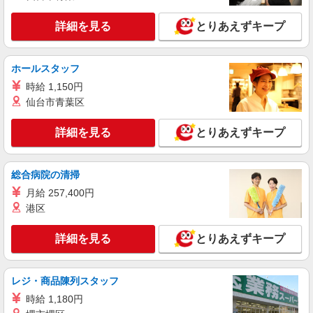
詳細を見る
キープ
ブあり ★交通費別途支給（規定あり） ゜+゜・。
○。・゜+゜・。○。・゜+゜ 入社祝い金10万円支
詳細を見る
とりあえずキープ
給(規定有) お友達を紹介頂くと, インセンティブ支
派遣社員
給(規定有) ゜・。○。・゜+゜・。○。・゜+゜
株式会社シエロ
ホールスタッフ
携帯販売スタッフ【docomo】
時給 1,150円
日給11200円〜 ※残業代支給 ★交通費別途支
給（規定あり） ゜+゜・。○。・゜+゜・。
仙台市青葉区
○。・゜+゜ 入社祝い金10万円支給(規定有) お友達
熊本県上益城郡嘉島町の家電量販店
を紹介頂くと, インセンティブ支給(規定有) ★月2
詳細を見る
とりあえずキープ
回払い・週払い可能（規程有）★ ゜・。○。・゜
詳細を見る
キープ
+゜・。○。・゜+゜
総合病院の清掃
紹介予定派遣
月給 257,400円
株式会社シエロ
港区
【楽天モバイル】の携帯販売スタッフ
時給1650円〜1850円（経験・能力による） ※
詳細を見る
とりあえずキープ
残業代支給 ★交通費別途支給（規定あり） ゜
+゜・。○。・゜+゜・。○。・゜+゜ 入社祝い金10
熊本県上益城郡嘉島町の楽天モバイルショップ
万円支給(規定有) お友達を紹介頂くと, インセンテ
ィブ支給(規定有) ★月2回払い・週払い可能（規程
レジ・商品陳列スタッフ
詳細を見る
キープ
有）★ ゜・。○。・゜+゜・。○。・゜+゜
時給 1,180円