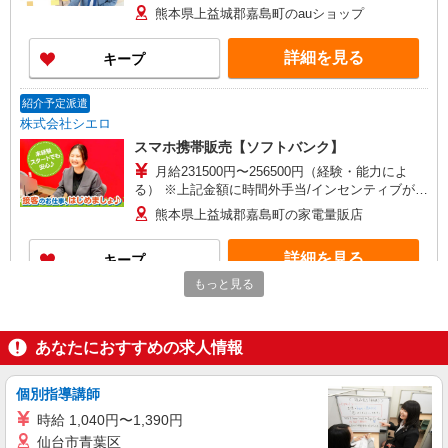
+゜ 入社祝い金10万円支給(規定有) お友達を紹介
熊本県上益城郡嘉島町のauショップ
頂くと, インセンティブ支給(規定有) ★月2回払
い・週払い可能（規程有）★ ゜・。○。・゜
詳細を見る
キープ
+゜・。○。・゜+゜
紹介予定派遣
株式会社シエロ
スマホ携帯販売【ソフトバンク】
月給231500円〜256500円（経験・能力によ
る） ※上記金額に時間外手当/インセンティブが加
算 ・賞与あり・時間外手当あり（平均残業時間：
熊本県上益城郡嘉島町の家電量販店
10h/月）・地域手当/職能手当あり・Workstyle支
援金（4000円/月）あり・実績によりインセンティ
詳細を見る
キープ
ブあり ★交通費別途支給（規定あり） ゜+゜・。
○。・゜+゜・。○。・゜+゜ 入社祝い金10万円支
もっと見る
給(規定有) お友達を紹介頂くと, インセンティブ支
派遣社員
給(規定有) ゜・。○。・゜+゜・。○。・゜+゜
株式会社シエロ
あなたにおすすめの求人情報
スマホ携帯販売【ソフトバンク】
月給231500円〜256500円（経験・能力によ
る） ※上記金額に時間外手当/インセンティブが加
個別指導講師
算 ・賞与あり・時間外手当あり（平均残業時間：
熊本県上益城郡嘉島町の家電量販店
時給 1,040円〜1,390円
10h/月）・地域手当/職能手当あり・Workstyle支
仙台市青葉区
援金（4000円/月）あり・実績によりインセンティ