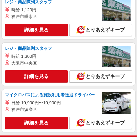
レジ・商品陳列スタッフ
（１分単位で別途全額支給） ■昇給・昇格制度あ
熊本県上益城郡嘉島町上島2048
時給 1,120円
り □賞与あり（年２回） ■目標達成手当 ※全て当
社規定あり
神戸市垂水区
詳細を見る
キープ
詳細を見る
とりあえずキープ
アルバイト
パート
ケーズデンキ嘉島店
携帯電話接客スタッフ
レジ・商品陳列スタッフ
【平日・土】時給1,219円〜1,379円 【日・
時給 1,300円
祝】 時給1,319円〜1,479円 ※経験・能力に応じ
大阪市中央区
て時給を考慮いたします □交通費支給 □時間外手
熊本県上益城郡嘉島町上島2048
当（１分単位で別途全額支給） ■昇給・昇格制度
詳細を見る
とりあえずキープ
あり（年度契約更新時） □賞与あり（年２回） ※
詳細を見る
キープ
全て当社規定あり
マイクロバスによる施設利用者送迎ドライバー
日給 10,900円〜10,900円
神戸市須磨区
詳細を見る
とりあえずキープ