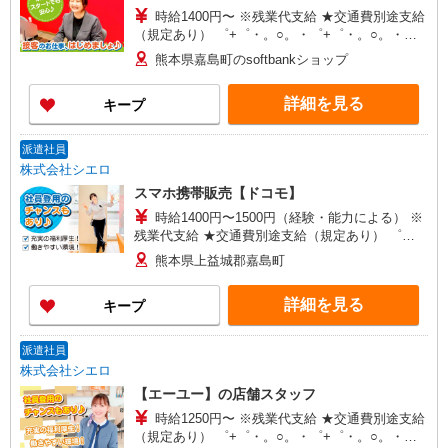
時給1400円〜 ※残業代支給 ★交通費別途支給
（規定あり） ゜+゜・。○。・゜+゜・。○。・゜
+゜ 入社祝い金10万円支給(規定有) お友達を紹介
熊本県嘉島町のsoftbankショップ
頂くと, インセンティブ支給(規定有) ★月2回払
い・週払い可能（規程有）★ ゜・。○。・゜
詳細を見る
キープ
+゜・。○。・゜+゜
派遣社員
株式会社シエロ
スマホ携帯販売【ドコモ】
時給1400円〜1500円（経験・能力による） ※
残業代支給 ★交通費別途支給（規定あり） ゜
+゜・。○。・゜+゜・。○。・゜+゜ 入社祝い金10
熊本県上益城郡嘉島町
万円支給(規定有) お友達を紹介頂くと, インセンテ
ィブ支給(規定有) ★月2回払い・週払い可能（規程
詳細を見る
キープ
有）★ ゜・。○。・゜+゜・。○。・゜+゜
派遣社員
株式会社シエロ
【エーユー】の店舗スタッフ
時給1250円〜 ※残業代支給 ★交通費別途支給
（規定あり） ゜+゜・。○。・゜+゜・。○。・゜