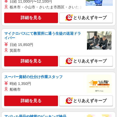
日給 11,000円〜12,100円
人気機種に詳しくなれる携帯販売
栃木市・小山市・さいたま市西区・さいたま市岩槻区・久喜市・
【softbank】
時給1400円〜1450円（経験・能力による） ※
詳細を見る
とりあえずキープ
残業代支給 ★交通費別途支給（規定あり） ゜
+゜・。○。・゜+゜・。○。・゜+゜ 入社祝い金10
熊本県上益城郡嘉島町の家電量販店
万円支給(規定有) お友達を紹介頂くと, インセンテ
ィブ支給(規定有) ★月2回払い・週払い可能（規程
マイクロバスにて教習所に通う生徒の送迎ドラ
詳細を見る
キープ
有）★ ゜・。○。・゜+゜・。○。・゜+゜
イバー
日給 15,850円
派遣社員
箕面市
株式会社シエロ
【楽天モバイル】の携帯販売スタッフ
詳細を見る
とりあえずキープ
時給1650円〜1850円（経験・能力による） ※
残業代支給 ★交通費別途支給（規定あり） ゜
+゜・。○。・゜+゜・。○。・゜+゜ 入社祝い金10
スーパー資材の仕分け作業スタッフ
熊本県上益城郡嘉島町の楽天モバイルショップ
万円支給(規定有) お友達を紹介頂くと, インセンテ
時給 1,350円
ィブ支給(規定有) ★月2回払い・週払い可能（規程
詳細を見る
船橋市
キープ
有）★ ゜・。○。・゜+゜・。○。・゜+゜
詳細を見る
とりあえずキープ
紹介予定派遣
株式会社シエロ
【softbank】の携帯販売スタッフ
アパレル用品や雑貨のピッキング検品