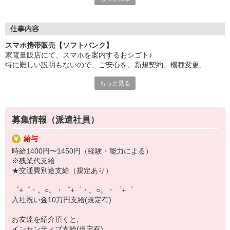
自分だけじゃなくって、
家族や友人にも適用されます！
仕事内容
さらに、各種リゾート施設やスポーツジムなどが
スマホ携帯販売【ソフトバンク】
特別割引価格でご利用可能☆☆
家電量販店にて、スマホを案内するおシゴト♪
お得に過ごしたいあなたの味方です♪
特に難しい説明もないので、ご安心を。新規契約、機種変更、
各種料金プランのご相談対応・ご提案などをお願いします。
【選べるお仕事いろいろ】
もっと見る
￣￣￣￣￣￣￣￣￣￣￣
初めての方でも安心♪
▼オフィスワーク
あなた専属のコーディネーターが親切・丁寧にフォローするので、
事務、経理、データ入力、コールセンター、受付
満足度◎
▼工場・製造・軽作業系
募集情報（派遣社員）
機械/食品製造・梱包・仕分け・加工・組立・検査
■携帯やインターネット販売業務
▼美容系
給与
docomo(ドコモ)/au(エーユー)・KDDI/softbank(ソフトバンク)など
眉毛サロンのアイブロウ・ネイリスト・エステ
時給1400円〜1450円（経験・能力による）
の大手キャリアから
▼営業・販売
※残業代支給
ワイモバイル(Y!mobille)、楽天モバイル、UQなど格安スマホまで幅
法人営業・アパレル販売・個別指導塾・人材紹介
★交通費別途支給（規定あり）
広く紹介可能♪
▼人気案件も多数♪
人気のApple（アップル）店舗もございます！
短期・期間限定・オープニング・官公庁案件
゜+゜・。○。・゜+゜・。○。・゜+゜
上場/優良/大手企業など
入社祝い金10万円支給(規定有)
【スマホ面接実施中】
お友達を紹介頂くと,
￣￣￣￣￣￣￣￣￣
インセンティブ支給(規定有)