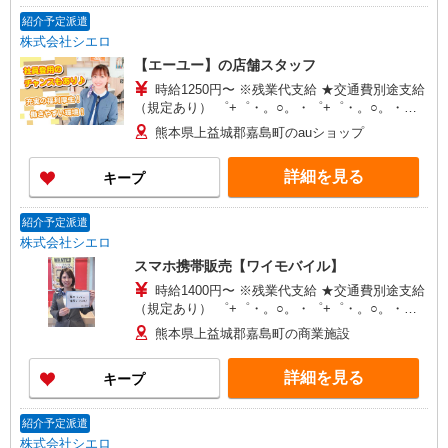
紹介予定派遣
株式会社シエロ
【エーユー】の店舗スタッフ
時給1250円〜 ※残業代支給 ★交通費別途支給
（規定あり） ゜+゜・。○。・゜+゜・。○。・゜
+゜ 入社祝い金10万円支給(規定有) お友達を紹介
熊本県上益城郡嘉島町のauショップ
頂くと, インセンティブ支給(規定有) ★月2回払
い・週払い可能（規程有）★ ゜・。○。・゜
詳細を見る
キープ
+゜・。○。・゜+゜
紹介予定派遣
株式会社シエロ
スマホ携帯販売【ワイモバイル】
時給1400円〜 ※残業代支給 ★交通費別途支給
（規定あり） ゜+゜・。○。・゜+゜・。○。・゜
+゜ 入社祝い金10万円支給(規定有) お友達を紹介
熊本県上益城郡嘉島町の商業施設
頂くと, インセンティブ支給(規定有) ★月2回払
い・週払い可能（規程有）★ ゜・。○。・゜
詳細を見る
キープ
+゜・。○。・゜+゜
紹介予定派遣
株式会社シエロ