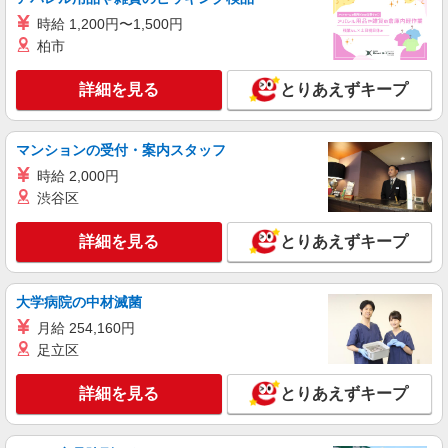
時給1400円〜 ※残業代支給 ★交通費別途支給
時給 1,200円〜1,500円
（規定あり） ゜+゜・。○。・゜+゜・。○。・゜
+゜ 入社祝い金10万円支給(規定有) お友達を紹介
柏市
熊本県嘉島町のsoftbankショップ
頂くと, インセンティブ支給(規定有) ★月2回払
い・週払い可能（規程有）★ ゜・。○。・゜
詳細を見る
とりあえずキープ
詳細を見る
キープ
+゜・。○。・゜+゜
アルバイト
パート
マンションの受付・案内スタッフ
ケーズデンキ嘉島店
時給 2,000円
レジスタッフ
渋谷区
【平日・土】時給1,034円〜1,174円 【日・
祝】 時給1,134円〜1,274円 ※経験・能力に応じ
詳細を見る
とりあえずキープ
て時給を考慮いたします □交通費支給 □時間外手
熊本県上益城郡嘉島町上島2048 ※ケーズデン
当（１分単位で別途全額支給） ■昇給・昇格制度
キ宇土店も同時募集中！！
あり（年度契約更新時） □賞与あり（年２回） ※
全て当社規定あり
大学病院の中材滅菌
詳細を見る
キープ
月給 254,160円
足立区
アルバイト
パート
ケーズデンキ嘉島店
詳細を見る
とりあえずキープ
携帯電話販売スタッフ
時給1,294円〜1,827円 ※経験・能力に応じて
時給を考慮いたします □交通費支給 □時間外手当