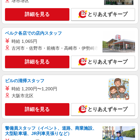
堺市堺区
紹介予定派遣
株式会社シエロ
詳細を見る
とりあえずキープ
スマホ携帯販売【ドコモ】
時給1400円〜1500円（経験・能力による） ※
残業代支給 ★交通費別途支給（規定あり） ゜
ベルク各店での店内スタッフ
+゜・。○。・゜+゜・。○。・゜+゜ 入社祝い金10
熊本県上益城郡嘉島町
時給 1,065円
万円支給(規定有) お友達を紹介頂くと, インセンテ
ィブ支給(規定有) ★月2回払い・週払い可能（規程
古河市・佐野市・前橋市・高崎市・伊勢崎市・太田市・館林市・
詳細を見る
キープ
有）★ ゜・。○。・゜+゜・。○。・゜+゜
詳細を見る
とりあえずキープ
派遣社員
株式会社シエロ
スマホ携帯販売【ワイモバイル】
ビルの清掃スタッフ
時給1400円〜 ※残業代支給 ★交通費別途支給
時給 1,200円〜1,200円
（規定あり） ゜+゜・。○。・゜+゜・。○。・゜
大阪市北区
+゜ 入社祝い金10万円支給(規定有) お友達を紹介
熊本県上益城郡嘉島町の商業施設
頂くと, インセンティブ支給(規定有) ★月2回払
詳細を見る
とりあえずキープ
い・週払い可能（規程有）★ ゜・。○。・゜
詳細を見る
キープ
+゜・。○。・゜+゜
警備員スタッフ（イベント、道路、商業施設、
派遣社員
大型駐車場、JR列車見張りなど）
株式会社シエロ