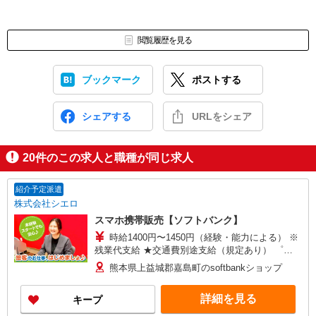
閲覧履歴を見る
ブックマーク
ポストする
シェアする
URLをシェア
20
件のこの求人と職種が同じ求人
紹介予定派遣
株式会社シエロ
スマホ携帯販売【ソフトバンク】
時給1400円〜1450円（経験・能力による） ※
残業代支給 ★交通費別途支給（規定あり） ゜
+゜・。○。・゜+゜・。○。・゜+゜ 入社祝い金10
熊本県上益城郡嘉島町のsoftbankショップ
万円支給(規定有) お友達を紹介頂くと, インセンテ
ィブ支給(規定有) ★月2回払い・週払い可能（規程
詳細を見る
キープ
有）★ ゜・。○。・゜+゜・。○。・゜+゜