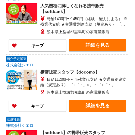
人気機種に詳しくなれる携帯販売
【softbank】
時給1400円〜1450円（経験・能力による） ※
残業代支給 ★交通費別途支給（規定あり） ゜
+゜・。○。・゜+゜・。○。・゜+゜ 入社祝い金10
熊本県上益城郡嘉島町の家電量販店
万円支給(規定有) お友達を紹介頂くと, インセンテ
ィブ支給(規定有) ★月2回払い・週払い可能（規程
詳細を見る
キープ
有）★ ゜・。○。・゜+゜・。○。・゜+゜
紹介予定派遣
株式会社シエロ
携帯販売スタッフ【docomo】
日給11200円〜 ※残業代支給 ★交通費別途支
給（規定あり） ゜+゜・。○。・゜+゜・。
○。・゜+゜ 入社祝い金10万円支給(規定有) お友達
熊本県上益城郡嘉島町の家電量販店
を紹介頂くと, インセンティブ支給(規定有) ★月2
回払い・週払い可能（規程有）★ ゜・。○。・゜
詳細を見る
キープ
+゜・。○。・゜+゜
派遣社員
株式会社シエロ
【softbank】の携帯販売スタッフ