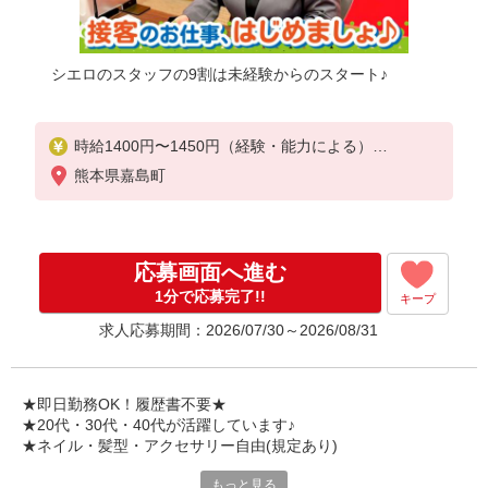
シエロのスタッフの9割は未経験からのスタート♪
時給1400円〜1450円（経験・能力による）
※残業代支給
熊本県嘉島町
★交通費別途支給（規定あり）
゜+゜・。○。・゜+゜・。○。・゜+゜
入社祝い金10万円支給(規定有)
応募画面へ進む
お友達を紹介頂くと,
1分で応募完了!!
キープ
インセンティブ支給(規定有)
求人応募期間：2026/07/30～2026/08/31
★月2回払い・週払い可能（規程有）★
゜・。○。・゜+゜・。○。・゜+゜
★即日勤務OK！履歴書不要★
★20代・30代・40代が活躍しています♪
★ネイル・髪型・アクセサリー自由(規定あり)
もっと見る
各キャリアの新機種が特別価格で購入OK！！