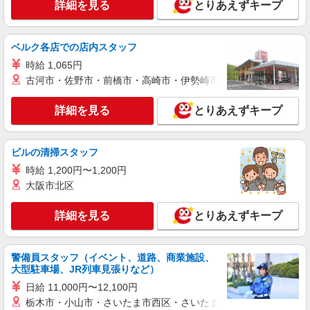
詳細を見る
とりあえずキープ
【楽天モバイル】人気機種に詳しくなれる携帯
販売
時給1650円〜1850円（経験・能力による） ※
ベルク各店での店内スタッフ
残業代支給 ★交通費別途支給（規定あり） ゜
時給 1,065円
+゜・。○。・゜+゜・。○。・゜+゜ 入社祝い金10
熊本県熊本市中央区の楽天モバイルショップ
万円支給(規定有) お友達を紹介頂くと, インセンテ
古河市・佐野市・前橋市・高崎市・伊勢崎市・太田市・館林市・
ィブ支給(規定有) ★月2回払い・週払い可能（規程
詳細を見る
キープ
有）★ ゜・。○。・゜+゜・。○。・゜+゜
詳細を見る
とりあえずキープ
紹介予定派遣
株式会社シエロ
ビルの清掃スタッフ
人気機種に詳しくなれる携帯販売【au】
時給 1,200円〜1,200円
月給259200円〜300000円（経験・能力によ
大阪市北区
る） ※残業手当別途支給 ※研修期間6か月・時給
1500円〜 ★交通費別途支給（規定あり） ゜
熊本県熊本市中央区の家電量販店
詳細を見る
とりあえずキープ
+゜・。○。・゜+゜・。○。・゜+゜ 入社祝い金10
万円支給(規定有) お友達を紹介頂くと, インセンテ
詳細を見る
キープ
ィブ支給(規定有) ゜・。○。・゜+゜・。○。・゜
+゜
警備員スタッフ（イベント、道路、商業施設、
大型駐車場、JR列車見張りなど）
紹介予定派遣
株式会社シエロ
日給 11,000円〜12,100円
栃木市・小山市・さいたま市西区・さいたま市岩槻区・久喜市・
【楽天モバイル】の携帯販売スタッフ