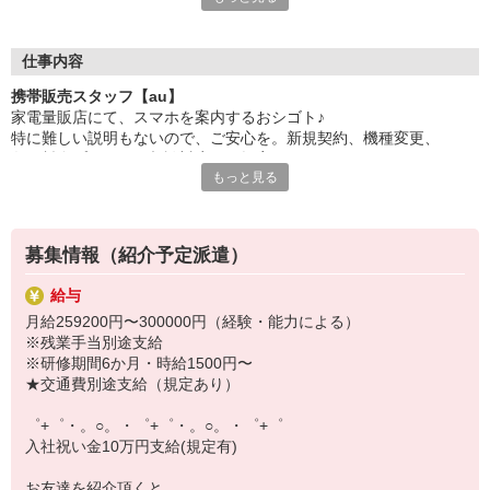
日々変わる専門知識を覚えるのはやっぱり大変。
でも心配ご無用！
仕事内容
シエロのご紹介するお店は、チームワークが良く
携帯販売スタッフ【au】
お互いに教え合ったり、フォローしあったりする
家電量販店にて、スマホを案内するおシゴト♪
和気あいあいとした人間関係がある店舗ばかり！
特に難しい説明もないので、ご安心を。新規契約、機種変更、
皆で一緒にステップアップしましょう♪
各種料金プランのご相談対応・ご提案などをお願いします。
もっと見る
【選べるお仕事いろいろ】
初めての方でも安心♪
￣￣￣￣￣￣￣￣￣￣￣
あなた専属のコーディネーターが親切・丁寧にフォローするので、
▼オフィスワーク
満足度◎
事務、経理、データ入力、コールセンター、受付
募集情報（紹介予定派遣）
▼工場・製造・軽作業系
■携帯やインターネット販売業務
機械/食品製造・梱包・仕分け・加工・組立・検査
給与
docomo(ドコモ)/au(エーユー)・KDDI/softbank(ソフトバンク)など
▼美容系
月給259200円〜300000円（経験・能力による）
の大手キャリアから
眉毛サロンのアイブロウ・ネイリスト・エステ
※残業手当別途支給
ワイモバイル(Y!mobille)、楽天モバイル、UQなど格安スマホまで幅
▼営業・販売
※研修期間6か月・時給1500円〜
広く紹介可能♪
法人営業・アパレル販売・個別指導塾・人材紹介
★交通費別途支給（規定あり）
人気のApple（アップル）店舗もございます！
▼人気案件も多数♪
短期・期間限定・オープニング・官公庁案件
゜+゜・。○。・゜+゜・。○。・゜+゜
上場/優良/大手企業など
入社祝い金10万円支給(規定有)
【スマホ面接実施中】
お友達を紹介頂くと,