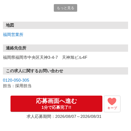
もっと見る
■電話応募の場合
電話応募も歓迎！（受付:10:00〜20:00）
土日祝も受付中♪
地図
【選考フロー】
福岡営業所
①応募から3営業日を目安に、メールorお電話でご連絡します。
②面接日時を決定！「0120」から始まる電話番号からご連絡します
★スマホでWEB面接（LINEなど）・出張面接・事務所面接と選べま
連絡先住所
す
福岡県福岡市中央区天神3-4-7 天神旭ビル4F
③面接実施（履歴書不要）
④勤務開始（スタート日は応相談）
※ご希望があれば、職場見学の調整もOKです！
この求人に関するお問い合わせ
0120-050-305
お気軽にご応募ください♪
担当：採用担当
応募画面へ進む
1分で応募完了!!
キープ
求人応募期間：2026/08/07～2026/08/31