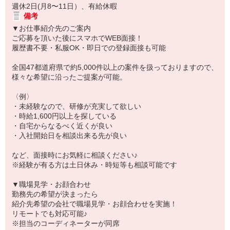
週休2日(月8〜11日）、有給休暇
備考
▼お仕事紹介先のご案内
ご応募を頂いた後にスマホでWEB面接！
履歴書不要・私服OK・即日での登録面接も可能
全国47都道府県で約5,000件以上の案件を扱っておりますので、
様々な希望に沿ったご提案が可能。
〈例〉
・未経験なので、研修が充実して欲しい
・時給1,600円以上を探している
・自宅からなるべく近くが良い
・入社開始日を相談出来る先が良い
など、面接時にお気軽に相談ください♪
※経験が有る方は土日休み・時短等も相談可能です
▼職場見学・お顔合わせ
勤務先の希望が決まったら
紹介先希望の会社で職場見学・お顔合わせを実施！
リモートでも対応可能♪
※担当のコーディネーターが同席