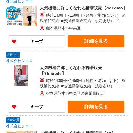
株式会社シエロ
人気機種に詳しくなれる携帯販売【docomo】
時給1400円〜1500円（経験・能力による） ※
残業代支給 ★交通費別途支給（規定あり） ゜
+゜・。○。・゜+゜・。○。・゜+゜ 入社祝い金10
熊本県熊本市中央区
万円支給(規定有) お友達を紹介頂くと, インセンテ
ィブ支給(規定有) ★月2回払い・週払い可能（規程
詳細を見る
キープ
有）★ ゜・。○。・゜+゜・。○。・゜+゜
派遣社員
株式会社シエロ
人気機種に詳しくなれる携帯販売
【Y!mobile】
時給1400円〜1450円（経験・能力による） ※
残業代支給 ★交通費別途支給（規定あり） ゜
+゜・。○。・゜+゜・。○。・゜+゜ 入社祝い金10
熊本県熊本市中央区の家電量販店
万円支給(規定有) お友達を紹介頂くと, インセンテ
ィブ支給(規定有) ★月2回払い・週払い可能（規程
詳細を見る
キープ
有）★ ゜・。○。・゜+゜・。○。・゜+゜
派遣社員
株式会社シエロ