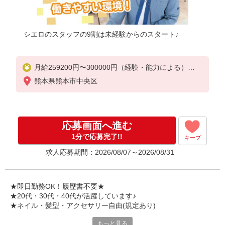
シエロのスタッフの9割は未経験からのスタート♪
月給259200円〜300000円（経験・能力による）
※残業手当別途支給
熊本県熊本市中央区
※研修期間6か月・時給1500円〜
★交通費別途支給（規定あり）
゜+゜・。○。・゜+゜・。○。・゜+゜
応募画面へ進む
入社祝い金10万円支給(規定有)
1分で応募完了!!
キープ
お友達を紹介頂くと,
求人応募期間：2026/08/07～2026/08/31
インセンティブ支給(規定有)
゜・。○。・゜+゜・。○。・゜+゜
★即日勤務OK！履歴書不要★
★20代・30代・40代が活躍しています♪
★ネイル・髪型・アクセサリー自由(規定あり)
もっと見る
新しい機種やプラン。