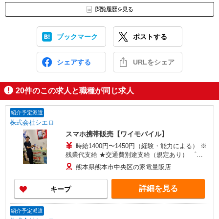
閲覧履歴を見る
ブックマーク
ポストする
シェアする
URLをシェア
20
件のこの求人と職種が同じ求人
紹介予定派遣
株式会社シエロ
スマホ携帯販売【ワイモバイル】
時給1400円〜1450円（経験・能力による） ※
残業代支給 ★交通費別途支給（規定あり） ゜
+゜・。○。・゜+゜・。○。・゜+゜ 入社祝い金10
熊本県熊本市中央区の家電量販店
万円支給(規定有) お友達を紹介頂くと, インセンテ
ィブ支給(規定有) ★月2回払い・週払い可能（規程
詳細を見る
キープ
有）★ ゜・。○。・゜+゜・。○。・゜+゜
紹介予定派遣