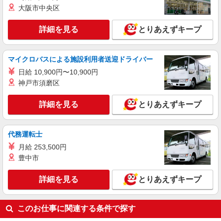
熊本県熊本市中央区のsoftbankショップ
頂くと, インセンティブ支給(規定有) ★月2回払
大阪市中央区
い・週払い可能（規程有）★ ゜・。○。・゜
詳細を見る
キープ
+゜・。○。・゜+゜
詳細を見る
とりあえずキープ
派遣社員
株式会社シエロ
マイクロバスによる施設利用者送迎ドライバー
携帯販売スタッフ【au】
日給 10,900円〜10,900円
月給259200円〜300000円（経験・能力によ
神戸市須磨区
る） ※残業手当別途支給 ※研修期間6か月・時給
1500円〜 ★交通費別途支給（規定あり） ゜
熊本県熊本市中央区の家電量販店
詳細を見る
とりあえずキープ
+゜・。○。・゜+゜・。○。・゜+゜ 入社祝い金10
万円支給(規定有) お友達を紹介頂くと, インセンテ
詳細を見る
キープ
ィブ支給(規定有) ゜・。○。・゜+゜・。○。・゜
+゜
代務運転士
月給 253,500円
豊中市
詳細を見る
とりあえずキープ
このお仕事に関連する条件で探す