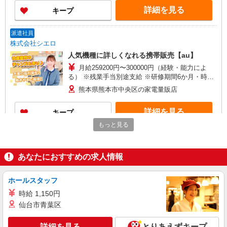
い・週払い可能（規程有）★ ゜・。○。・゜
詳細を見る
キープ
+゜・。○。・゜+゜
派遣社員
株式会社シエロ
人気機種に詳しくなれる携帯販売【au】
月給259200円〜300000円（経験・能力によ
る） ※残業手当別途支給 ※研修期間6か月・時給
1500円〜 ★交通費別途支給（規定あり） ゜
熊本県熊本市中央区の家電量販店
+゜・。○。・゜+゜・。○。・゜+゜ 入社祝い金10
万円支給(規定有) お友達を紹介頂くと, インセンテ
詳細を見る
キープ
ィブ支給(規定有) ゜・。○。・゜+゜・。○。・゜
+゜
もっと見る
紹介予定派遣
株式会社シエロ
あなたにおすすめの求人情報
人気機種に詳しくなれる携帯販売【au】
月給259200円〜300000円（経験・能力によ
る） ※残業手当別途支給 ※研修期間6か月・時給
ホールスタッフ
1500円〜 ★交通費別途支給（規定あり） ゜
熊本県熊本市中央区の家電量販店
時給 1,150円
+゜・。○。・゜+゜・。○。・゜+゜ 入社祝い金10
仙台市青葉区
万円支給(規定有) お友達を紹介頂くと, インセンテ
詳細を見る
キープ
ィブ支給(規定有) ゜・。○。・゜+゜・。○。・゜
+゜
詳細を見る
とりあえずキープ