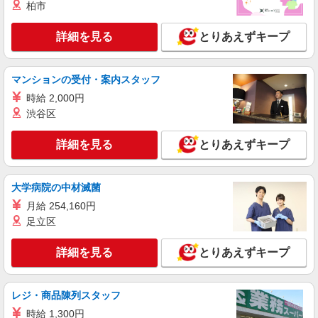
残業代支給 ★交通費別途支給（規定あり） ゜
柏市
+゜・。○。・゜+゜・。○。・゜+゜ 入社祝い金10
熊本県熊本市中央区の家電量販店
万円支給(規定有) お友達を紹介頂くと, インセンテ
詳細を見る
とりあえずキープ
ィブ支給(規定有) ★月2回払い・週払い可能（規程
詳細を見る
キープ
有）★ ゜・。○。・゜+゜・。○。・゜+゜
マンションの受付・案内スタッフ
紹介予定派遣
時給 2,000円
株式会社シエロ
渋谷区
【au】の携帯販売スタッフ
時給1250円〜 ※残業代支給 ★交通費別途支給
詳細を見る
とりあえずキープ
（規定あり） ゜+゜・。○。・゜+゜・。○。・゜
+゜ 入社祝い金10万円支給(規定有) お友達を紹介
熊本県熊本市中央区のauショップ
頂くと, インセンティブ支給(規定有) ★月2回払
い・週払い可能（規程有）★ ゜・。○。・゜
大学病院の中材滅菌
詳細を見る
キープ
+゜・。○。・゜+゜
月給 254,160円
足立区
紹介予定派遣
株式会社シエロ
詳細を見る
とりあえずキープ
【softbank】人気機種に詳しくなれる携帯販
売
時給1250円〜 ※残業代支給 ★交通費別途支給
レジ・商品陳列スタッフ
（規定あり） ゜+゜・。○。・゜+゜・。○。・゜
時給 1,300円
+゜ 入社祝い金10万円支給(規定有) お友達を紹介