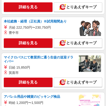
時給1400円〜 ※残業代支給 ★交通費別途支給
詳細を見る
とりあえずキープ
（規定あり） ゜+゜・。○。・゜+゜・。○。・゜
+゜ 入社祝い金10万円支給(規定有) お友達を紹介
熊本県熊本市中央区の楽天モバイルショップ
頂くと, インセンティブ支給(規定有) ★月2回払
い・週払い可能（規程有）★ ゜・。○。・゜
本社総務・経理（正社員）※試用期間あり
詳細を見る
キープ
+゜・。○。・゜+゜
月給 222,750円〜230,750円
豊中市
紹介予定派遣
株式会社シエロ
詳細を見る
とりあえずキープ
【docomo】の携帯販売スタッフ
時給1300円〜1400円（経験・能力による） ※
残業代支給 ★交通費別途支給（規定あり） ゜
マイクロバスにて教習所に通う生徒の送迎ドラ
+゜・。○。・゜+゜・。○。・゜+゜ 入社祝い金10
イバー
熊本県熊本市中央区のdocomoショップ
万円支給(規定有) お友達を紹介頂くと, インセンテ
日給 15,850円
ィブ支給(規定有) ★月2回払い・週払い可能（規程
詳細を見る
キープ
有）★ ゜・。○。・゜+゜・。○。・゜+゜
箕面市
詳細を見る
とりあえずキープ
派遣社員
株式会社シエロ
人気機種に詳しくなれる携帯販売
アパレル用品や雑貨のピッキング検品
【softbank】
時給 1,200円〜1,500円
時給1400円〜1450円（経験・能力による） ※