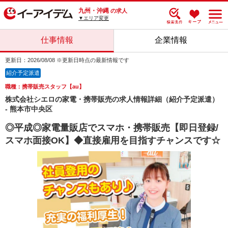
九州・沖縄
の求人
▼エリア変更
仕事情報
企業情報
更新日：2026/08/08 ※更新日時点の最新情報です
紹介予定派遣
職種：携帯販売スタッフ【au】
株式会社シエロの家電・携帯販売の求人情報詳細（紹介予定派遣）
- 熊本市中央区
◎平成◎家電量販店でスマホ・携帯販売【即日登録/
スマホ面接OK】◆直接雇用を目指すチャンスです☆