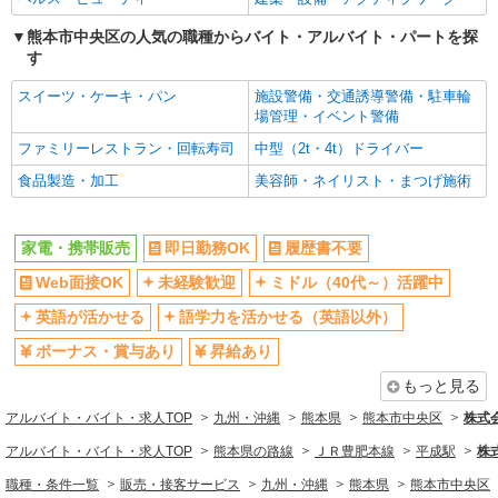
熊本市中央区の人気の職種からバイト・アルバイト・パートを探
す
スイーツ・ケーキ・パン
施設警備・交通誘導警備・駐車輪
場管理・イベント警備
ファミリーレストラン・回転寿司
中型（2t・4t）ドライバー
食品製造・加工
美容師・ネイリスト・まつげ施術
家電・携帯販売
即日勤務OK
履歴書不要
Web面接OK
未経験歓迎
ミドル（40代～）活躍中
英語が活かせる
語学力を活かせる（英語以外）
ボーナス・賞与あり
昇給あり
もっと見る
アルバイト・バイト・求人TOP
九州・沖縄
熊本県
熊本市中央区
株式
アルバイト・バイト・求人TOP
熊本県の路線
ＪＲ豊肥本線
平成駅
株
職種・条件一覧
販売・接客サービス
九州・沖縄
熊本県
熊本市中央区