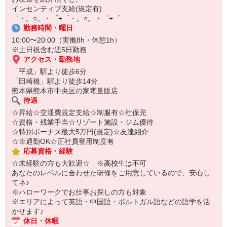
￣￣￣￣￣￣￣￣￣
インセンティブ支給(規定有)
自宅に居ながらスマホでカンタン面接OK！
゜・。○。・゜+゜・。○。・゜+゜
オンライン面談なのでスピード対応。
勤務時間・曜日
10:00〜20:00（実働8h・休憩1h）
※土日祝含む週5日勤務
アクセス・勤務地
「平成」駅より徒歩6分
「田崎橋」駅より徒歩14分
熊本県熊本市中央区の家電量販店
待遇
☆昇給☆交通費規定支給☆制服有☆社保完
☆資格・残業手当☆リゾート施設・ジム優待
☆特別ボーナス最大5万円(規定)☆友達紹介
☆車通勤OK☆正社員登用制度有
応募資格・経験
☆未経験の方も大歓迎☆ ※高校生は不可
あなたのレベルに合わせた研修をご用意しているので、安心し
てネ♪
※ハローワークでお仕事お探しの方も対象
※エリアによって英語・中国語・ポルトガル語などの語学を活
かせます♪
休日・休暇