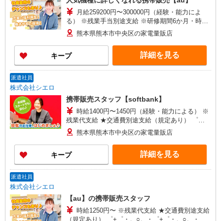
人気機種に詳しくなれる携帯販売【au】
月給259200円〜300000円（経験・能力によ
る） ※残業手当別途支給 ※研修期間6か月・時給
1500円〜 ★交通費別途支給（規定あり） ゜
熊本県熊本市中央区の家電量販店
+゜・。○。・゜+゜・。○。・゜+゜ 入社祝い金10
万円支給(規定有) お友達を紹介頂くと, インセンテ
詳細を見る
キープ
ィブ支給(規定有) ゜・。○。・゜+゜・。○。・゜
+゜
派遣社員
株式会社シエロ
携帯販売スタッフ【softbank】
時給1400円〜1450円（経験・能力による） ※
残業代支給 ★交通費別途支給（規定あり） ゜
+゜・。○。・゜+゜・。○。・゜+゜ 入社祝い金10
熊本県熊本市中央区の家電量販店
万円支給(規定有) お友達を紹介頂くと, インセンテ
ィブ支給(規定有) ★月2回払い・週払い可能（規程
詳細を見る
キープ
有）★ ゜・。○。・゜+゜・。○。・゜+゜
派遣社員
株式会社シエロ
【au】の携帯販売スタッフ
時給1250円〜 ※残業代支給 ★交通費別途支給
（規定あり） ゜+゜・。○。・゜+゜・。○。・゜