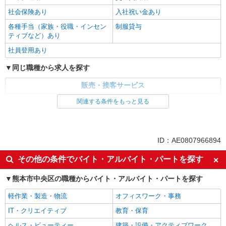
社会保険あり
入社祝い金あり
各種手当（家族・役職・インセン
制服貸与
ティブなど）あり
社員登用あり
同じ職種から求人を探す
販売・接客サービス
家電・携帯販売
関連する条件をもっと見る
同じ特徴から求人を探す
未経験歓迎
ミドル（40代～）活躍中
ID：AE0807966894
英語が活かせる
ボーナス・賞与あり
その他の条件でバイト・アルバイト・パートを探す
車通勤OK
交通費支給
熊本市中央区の職種からバイト・アルバイト・パートを探す
社会保険あり
社員登用あり
軽作業・製造・物流
オフィスワーク・事務
IT・クリエイティブ
教育・保育
ヘルス・ビューティー
建築・設備・アクティブワーク