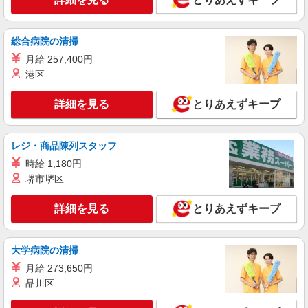
派遣社員
株式会社シエロ
総合病院の清掃
スマホ携帯販売【ワイモバイル】
月給 257,400円
時給1400円〜1450円（経験・能力による） ※
残業代支給 ★交通費別途支給（規定あり） ゜
港区
+゜・。○。・゜+゜・。○。・゜+゜ 入社祝い金10
熊本県熊本市中央区のsoftbankショップ
万円支給(規定有) お友達を紹介頂くと, インセンテ
詳細を見る
とりあえずキープ
ィブ支給(規定有) ★月2回払い・週払い可能（規程
詳細を見る
キープ
有）★ ゜・。○。・゜+゜・。○。・゜+゜
レジ・商品陳列スタッフ
紹介予定派遣
時給 1,180円
株式会社シエロ
堺市堺区
人気機種に詳しくなれる携帯販売【docomo】
時給1400円〜1600円（経験・能力による） ※
詳細を見る
とりあえずキープ
残業代支給 ★交通費別途支給（規定あり） ゜
+゜・。○。・゜+゜・。○。・゜+゜ 入社祝い金10
熊本県熊本市中央区の家電量販店
万円支給(規定有) お友達を紹介頂くと, インセンテ
ィブ支給(規定有) ★月2回払い・週払い可能（規程
大学病院の清掃
詳細を見る
キープ
有）★ ゜・。○。・゜+゜・。○。・゜+゜
月給 273,650円
品川区
派遣社員
株式会社シエロ