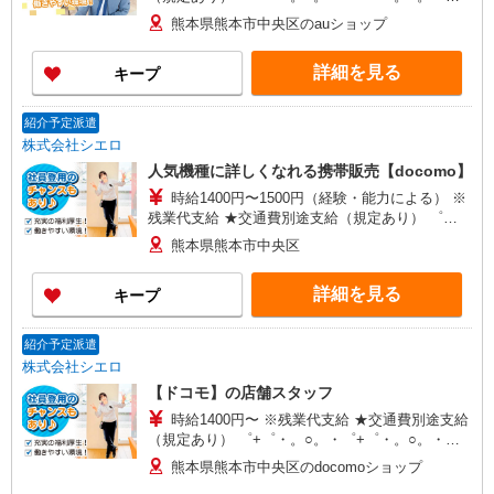
+゜ 入社祝い金10万円支給(規定有) お友達を紹介
熊本県熊本市中央区のauショップ
頂くと, インセンティブ支給(規定有) ★月2回払
い・週払い可能（規程有）★ ゜・。○。・゜
詳細を見る
キープ
+゜・。○。・゜+゜
紹介予定派遣
株式会社シエロ
人気機種に詳しくなれる携帯販売【docomo】
時給1400円〜1500円（経験・能力による） ※
残業代支給 ★交通費別途支給（規定あり） ゜
+゜・。○。・゜+゜・。○。・゜+゜ 入社祝い金10
熊本県熊本市中央区
万円支給(規定有) お友達を紹介頂くと, インセンテ
ィブ支給(規定有) ★月2回払い・週払い可能（規程
詳細を見る
キープ
有）★ ゜・。○。・゜+゜・。○。・゜+゜
紹介予定派遣
株式会社シエロ
【ドコモ】の店舗スタッフ
時給1400円〜 ※残業代支給 ★交通費別途支給
（規定あり） ゜+゜・。○。・゜+゜・。○。・゜
+゜ 入社祝い金10万円支給(規定有) お友達を紹介
熊本県熊本市中央区のdocomoショップ
頂くと, インセンティブ支給(規定有) ★月2回払