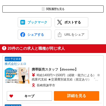
閲覧履歴を見る
ブックマーク
ポストする
シェアする
URLをシェア
20
件のこの求人と職種が同じ求人
紹介予定派遣
株式会社シエロ
携帯販売スタッフ【docomo】
時給1400円〜1500円（経験・能力による） ※
残業代支給 ★交通費別途支給（規定あり） ゜
+゜・。○。・゜+゜・。○。・゜+゜ 入社祝い金10
長崎県諫早市
万円支給(規定有) お友達を紹介頂くと, インセンテ
ィブ支給(規定有) ★月2回払い・週払い可能（規程
詳細を見る
キープ
有）★ ゜・。○。・゜+゜・。○。・゜+゜