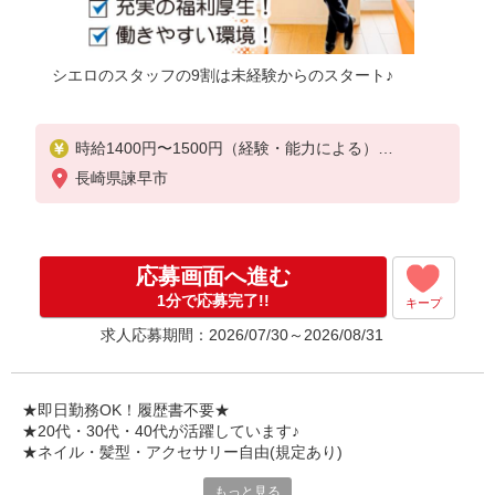
シエロのスタッフの9割は未経験からのスタート♪
時給1400円〜1500円（経験・能力による）
※残業代支給
長崎県諫早市
★交通費別途支給（規定あり）
゜+゜・。○。・゜+゜・。○。・゜+゜
入社祝い金10万円支給(規定有)
応募画面へ進む
お友達を紹介頂くと,
1分で応募完了!!
キープ
インセンティブ支給(規定有)
求人応募期間：2026/07/30～2026/08/31
★月2回払い・週払い可能（規程有）★
゜・。○。・゜+゜・。○。・゜+゜
★即日勤務OK！履歴書不要★
★20代・30代・40代が活躍しています♪
★ネイル・髪型・アクセサリー自由(規定あり)
もっと見る
新しい機種やプラン。