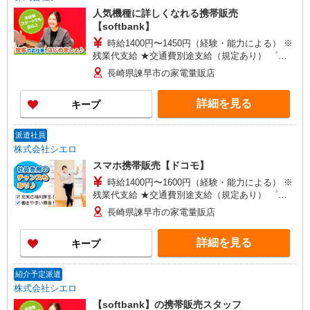
人気機種に詳しくなれる携帯販売
【softbank】
時給1400円〜1450円（経験・能力による） ※
残業代支給 ★交通費別途支給（規定あり） ゜
+゜・。○。・゜+゜・。○。・゜+゜ 入社祝い金10
長崎県諫早市の家電量販店
万円支給(規定有) お友達を紹介頂くと, インセンテ
ィブ支給(規定有) ★月2回払い・週払い可能（規程
詳細を見る
キープ
有）★ ゜・。○。・゜+゜・。○。・゜+゜
派遣社員
株式会社シエロ
スマホ携帯販売【ドコモ】
時給1400円〜1600円（経験・能力による） ※
残業代支給 ★交通費別途支給（規定あり） ゜
+゜・。○。・゜+゜・。○。・゜+゜ 入社祝い金10
長崎県諫早市の家電量販店
万円支給(規定有) お友達を紹介頂くと, インセンテ
ィブ支給(規定有) ★月2回払い・週払い可能（規程
詳細を見る
キープ
有）★ ゜・。○。・゜+゜・。○。・゜+゜
紹介予定派遣
株式会社シエロ
【softbank】の携帯販売スタッフ