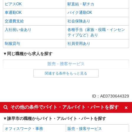
ピアスOK
駅直結・駅チカ
車通勤OK
バイク通勤OK
交通費支給
社会保険あり
入社祝い金あり
各種手当（家族・役職・インセン
ティブなど）あり
制服貸与
社員登用あり
同じ職種から求人を探す
販売・接客サービス
家電・携帯販売
関連する条件をもっと見る
同じ特徴から求人を探す
未経験歓迎
ミドル（40代～）活躍中
ID：AE0730644329
英語が活かせる
ボーナス・賞与あり
その他の条件でバイト・アルバイト・パートを探す
日払い
車通勤OK
諫早市の職種からバイト・アルバイト・パートを探す
交通費支給
社会保険あり
社員登用あり
オフィスワーク・事務
販売・接客サービス