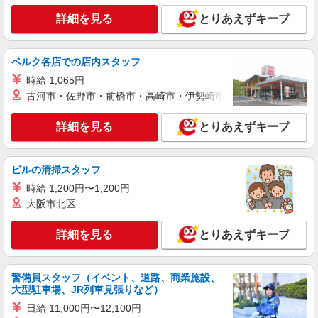
い・週払い可能（規程有）★ ゜・。○。・゜
詳細を見る
キープ
詳細を見る
+゜・。○。・゜+゜
とりあえずキープ
紹介予定派遣
ベルク各店での店内スタッフ
株式会社シエロ
人気機種に詳しくなれる携帯販売【docomo】
時給 1,065円
古河市・佐野市・前橋市・高崎市・伊勢崎市・太田市・館林市・
時給1400円〜1600円（経験・能力による） ※
残業代支給 ★交通費別途支給（規定あり） ゜
+゜・。○。・゜+゜・。○。・゜+゜ 入社祝い金10
詳細を見る
とりあえずキープ
長崎県諫早市の家電量販店
万円支給(規定有) お友達を紹介頂くと, インセンテ
ィブ支給(規定有) ★月2回払い・週払い可能（規程
詳細を見る
キープ
有）★ ゜・。○。・゜+゜・。○。・゜+゜
ビルの清掃スタッフ
時給 1,200円〜1,200円
紹介予定派遣
大阪市北区
株式会社シエロ
【au】人気機種に詳しくなれる携帯販売
詳細を見る
とりあえずキープ
時給1450円〜 ※残業代支給 ★交通費別途支給
（規定あり） ゜+゜・。○。・゜+゜・。○。・゜
+゜ 入社祝い金10万円支給(規定有) お友達を紹介
長崎県諫早市のauショップ
警備員スタッフ（イベント、道路、商業施設、
頂くと, インセンティブ支給(規定有) ★月2回払
大型駐車場、JR列車見張りなど）
い・週払い可能（規程有）★ ゜・。○。・゜
詳細を見る
キープ
+゜・。○。・゜+゜
日給 11,000円〜12,100円