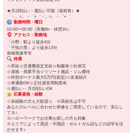
￣￣￣￣￣￣￣￣￣
自宅に居ながらスマホでカンタン面接OK！
★月2回払い・週払い可能（規程有）★
オンライン面談なのでスピード対応。
゜・。○。・゜+゜・。○。・゜+゜
勤務時間・曜日
10:00〜20:00（実働8h・休憩1h）
アクセス・勤務地
「小野」駅より徒歩4分
「千拓の里」より徒歩13分
長崎県諫早市
待遇
☆昇給☆交通費規定支給☆制服有☆社保完
☆資格・残業手当☆リゾート施設・ジム優待
☆特別ボーナス最大5万円(規定)☆友達紹介
☆車通勤OK☆正社員登用制度有
☆週払い・月2回払いOK
応募資格・経験
☆未経験の方も大歓迎☆ ※高校生は不可
あなたのレベルに合わせた研修をご用意しているので、安心し
てネ♪
※ハローワークでお仕事お探しの方も対象
※エリアによって英語・中国語・ポルトガル語などの語学を活
かせます♪