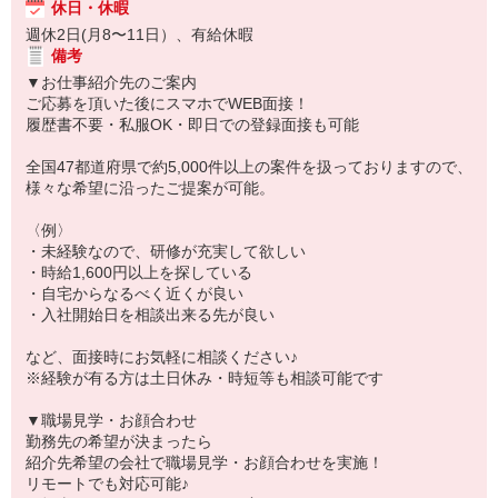
休日・休暇
週休2日(月8〜11日）、有給休暇
備考
▼お仕事紹介先のご案内
ご応募を頂いた後にスマホでWEB面接！
履歴書不要・私服OK・即日での登録面接も可能
全国47都道府県で約5,000件以上の案件を扱っておりますので、
様々な希望に沿ったご提案が可能。
〈例〉
・未経験なので、研修が充実して欲しい
・時給1,600円以上を探している
・自宅からなるべく近くが良い
・入社開始日を相談出来る先が良い
など、面接時にお気軽に相談ください♪
※経験が有る方は土日休み・時短等も相談可能です
▼職場見学・お顔合わせ
勤務先の希望が決まったら
紹介先希望の会社で職場見学・お顔合わせを実施！
リモートでも対応可能♪