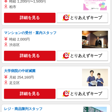
時給 1,200円〜1,500円
【softbank】の携帯販売スタッフ
柏市
時給1500円〜 ※残業代支給 ★交通費別途支給
（規定あり） ゜+゜・。○。・゜+゜・。○。・゜
詳細を見る
とりあえずキープ
+゜ 入社祝い金10万円支給(規定有) お友達を紹介
長崎県諫早市のsoftbankショップ
頂くと, インセンティブ支給(規定有) ★月2回払
い・週払い可能（規程有）★ ゜・。○。・゜
マンションの受付・案内スタッフ
詳細を見る
キープ
+゜・。○。・゜+゜
時給 2,000円
紹介予定派遣
渋谷区
株式会社シエロ
携帯販売スタッフ【softbank】
詳細を見る
とりあえずキープ
時給1400円〜 ※残業代支給 ★交通費別途支給
（規定あり） ゜+゜・。○。・゜+゜・。○。・゜
+゜ 入社祝い金10万円支給(規定有) お友達を紹介
大学病院の中材滅菌
長崎県諫早市の家電量販店
頂くと, インセンティブ支給(規定有) ★月2回払
月給 254,160円
い・週払い可能（規程有）★ ゜・。○。・゜
足立区
詳細を見る
キープ
+゜・。○。・゜+゜
詳細を見る
とりあえずキープ
派遣社員
株式会社シエロ
スマホ携帯販売【エーユー】
レジ・商品陳列スタッフ
月給259200円〜300000円（経験・能力によ