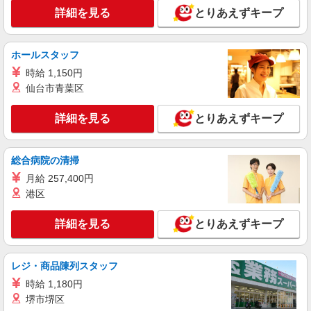
長崎県諫早市の家電量販店
○。・゜+゜・。○。・゜+゜ 入社祝い金10万円支
詳細を見る
とりあえずキープ
給(規定有) お友達を紹介頂くと, インセンティブ支
詳細を見る
キープ
給(規定有) ゜・。○。・゜+゜・。○。・゜+゜
ホールスタッフ
派遣社員
時給 1,150円
株式会社シエロ
仙台市青葉区
人気機種に詳しくなれる携帯販売【docomo】
時給1400円〜1600円（経験・能力による） ※
詳細を見る
とりあえずキープ
残業代支給 ★交通費別途支給（規定あり） ゜
+゜・。○。・゜+゜・。○。・゜+゜ 入社祝い金10
長崎県諫早市の家電量販店
万円支給(規定有) お友達を紹介頂くと, インセンテ
総合病院の清掃
ィブ支給(規定有) ★月2回払い・週払い可能（規程
詳細を見る
キープ
有）★ ゜・。○。・゜+゜・。○。・゜+゜
月給 257,400円
港区
紹介予定派遣
株式会社シエロ
詳細を見る
とりあえずキープ
【softbank】人気機種に詳しくなれる携帯販
売
レジ・商品陳列スタッフ
時給1300円〜 ※残業代支給 ★交通費別途支給
（規定あり） ゜+゜・。○。・゜+゜・。○。・゜
時給 1,180円
+゜ 入社祝い金10万円支給(規定有) お友達を紹介
長崎県諫早市のsoftbankショップ
堺市堺区
頂くと, インセンティブ支給(規定有) ★月2回払