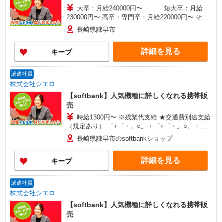
大卒：月給240000円〜 短大卒：月給
230000円〜 高卒・専門卒：月給220000円〜 その
他・達成手当・役職手当・アドバイザー手当・そ
長崎県諫早市
の他手当有・賞与年2回 ※残業代支給 ★交通費別
途支給（規定あり） ゜+゜・。○。・゜+゜・。
詳細を見る
キープ
○。・゜+゜ 入社祝い金10万円支給(規定有) お友達
を紹介頂くと, インセンティブ支給(規定有) ゜・。
○。・゜+゜・。○。・゜+゜
派遣社員
株式会社シエロ
【softbank】人気機種に詳しくなれる携帯販
売
時給1300円〜 ※残業代支給 ★交通費別途支給
（規定あり） ゜+゜・。○。・゜+゜・。○。・゜
+゜ 入社祝い金10万円支給(規定有) お友達を紹介
長崎県諫早市のsoftbankショップ
頂くと, インセンティブ支給(規定有) ★月2回払
い・週払い可能（規程有）★ ゜・。○。・゜
詳細を見る
キープ
+゜・。○。・゜+゜
派遣社員
株式会社シエロ
【softbank】人気機種に詳しくなれる携帯販
売