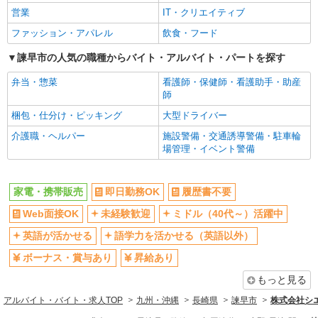
営業
IT・クリエイティブ
ファッション・アパレル
飲食・フード
諫早市の人気の職種からバイト・アルバイト・パートを探す
弁当・惣菜
看護師・保健師・看護助手・助産
師
梱包・仕分け・ピッキング
大型ドライバー
介護職・ヘルパー
施設警備・交通誘導警備・駐車輪
場管理・イベント警備
家電・携帯販売
即日勤務OK
履歴書不要
Web面接OK
未経験歓迎
ミドル（40代～）活躍中
英語が活かせる
語学力を活かせる（英語以外）
ボーナス・賞与あり
昇給あり
もっと見る
アルバイト・バイト・求人TOP
九州・沖縄
長崎県
諫早市
株式会社シ