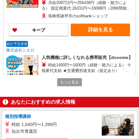
月給209721円〜256438円（経験・能力によ
る） 固定残業代:26331円〜33098円（20時間相
当） ＊時間外手当は時間外労働の有無にかかわら
長崎県諫早市のsoftbankショップ
ず、固定残業代として支給し、相当時間を超える
時間外労働分は法定どおり追加で支給します。 ※
詳細を見る
キープ
試用期間あり3ヶ月 ※残業代支給 ★交通費別途支
給（規定あり） ゜+゜・。○。・゜+゜・。
○。・゜+゜ 入社祝い金10万円支給(規定有) お友達
紹介予定派遣
を紹介頂くと, インセンティブ支給(規定有) ゜・。
株式会社シエロ
○。・゜+゜・。○。・゜+゜
人気機種に詳しくなれる携帯販売【docomo】
時給1400円〜1600円（経験・能力による） ※
残業代支給 ★交通費別途支給（規定あり） ゜
+゜・。○。・゜+゜・。○。・゜+゜ 入社祝い金10
長崎県諫早市の家電量販店
万円支給(規定有) お友達を紹介頂くと, インセンテ
もっと見る
ィブ支給(規定有) ★月2回払い・週払い可能（規程
詳細を見る
キープ
有）★ ゜・。○。・゜+゜・。○。・゜+゜
あなたにおすすめの求人情報
紹介予定派遣
株式会社シエロ
個別指導講師
携帯販売スタッフ【au】
時給 1,040円〜1,390円
月給259200円〜300000円（経験・能力によ
仙台市青葉区
る） ※研修期間6か月・時給1500円〜 ※残業代支
給 ★交通費別途支給（規定あり） ゜+゜・。