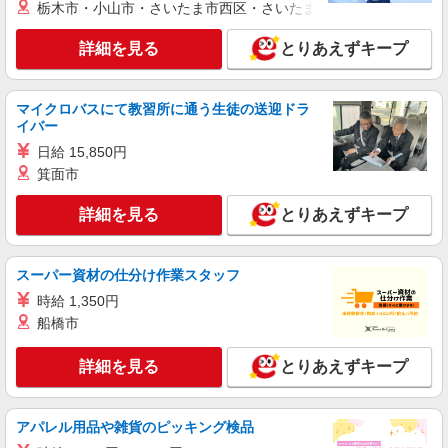
栃木市・小山市・さいたま市西区・さいたま市岩槻区・久喜市・
紹介予定派遣
株式会社シエロ
詳細を見る
とりあえずキープ
スマホ携帯販売【エーユー】
月給259200円〜300000円（経験・能力によ
マイクロバスにて教習所に通う生徒の送迎ドラ
る） ※研修期間6か月・時給1500円〜 ※残業代支
イバー
給 ★交通費別途支給（規定あり） ゜+゜・。
長崎県諫早市の家電量販店
○。・゜+゜・。○。・゜+゜ 入社祝い金10万円支
日給 15,850円
給(規定有) お友達を紹介頂くと, インセンティブ支
箕面市
詳細を見る
キープ
給(規定有) ゜・。○。・゜+゜・。○。・゜+゜
詳細を見る
とりあえずキープ
派遣社員
株式会社シエロ
【softbank】の携帯販売スタッフ
スーパー資材の仕分け作業スタッフ
大卒：月給240000円〜 短大卒：月給
時給 1,350円
230000円〜 高卒・専門卒：月給220000円〜 その
船橋市
他・達成手当・役職手当・アドバイザー手当・そ
長崎県諫早市
の他手当有・賞与年2回 ※残業代支給 ★交通費別
途支給（規定あり） ゜+゜・。○。・゜+゜・。
詳細を見る
とりあえずキープ
詳細を見る
キープ
○。・゜+゜ 入社祝い金10万円支給(規定有) お友達
を紹介頂くと, インセンティブ支給(規定有) ゜・。
○。・゜+゜・。○。・゜+゜
派遣社員
アパレル用品や雑貨のピッキング検品
株式会社シエロ