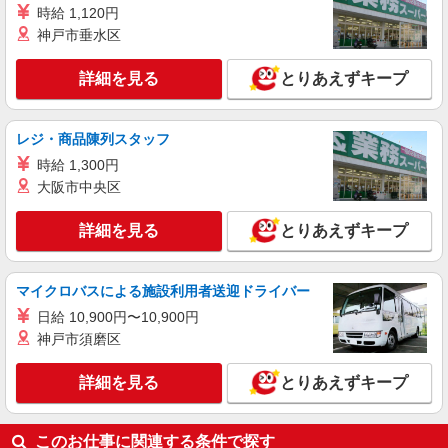
時給 1,120円
る） ※研修期間6か月・時給1500円〜 ※残業代支
神戸市垂水区
給 ★交通費別途支給（規定あり） ゜+゜・。
長崎県諫早市の家電量販店
○。・゜+゜・。○。・゜+゜ 入社祝い金10万円支
給(規定有) お友達を紹介頂くと, インセンティブ支
詳細を見る
とりあえずキープ
詳細を見る
キープ
給(規定有) ゜・。○。・゜+゜・。○。・゜+゜
紹介予定派遣
レジ・商品陳列スタッフ
株式会社シエロ
時給 1,300円
【softbank】人気機種に詳しくなれる携帯販
大阪市中央区
売
月給209721円〜256438円（経験・能力によ
詳細を見る
とりあえずキープ
る） 固定残業代:26331円〜33098円（20時間相
当） ＊時間外手当は時間外労働の有無にかかわら
長崎県諫早市のsoftbankショップ
ず、固定残業代として支給し、相当時間を超える
マイクロバスによる施設利用者送迎ドライバー
時間外労働分は法定どおり追加で支給します。 ※
詳細を見る
キープ
試用期間あり3ヶ月 ※残業代支給 ★交通費別途支
日給 10,900円〜10,900円
給（規定あり） ゜+゜・。○。・゜+゜・。
神戸市須磨区
○。・゜+゜ 入社祝い金10万円支給(規定有) お友達
を紹介頂くと, インセンティブ支給(規定有) ゜・。
○。・゜+゜・。○。・゜+゜
詳細を見る
とりあえずキープ
このお仕事に関連する条件で探す