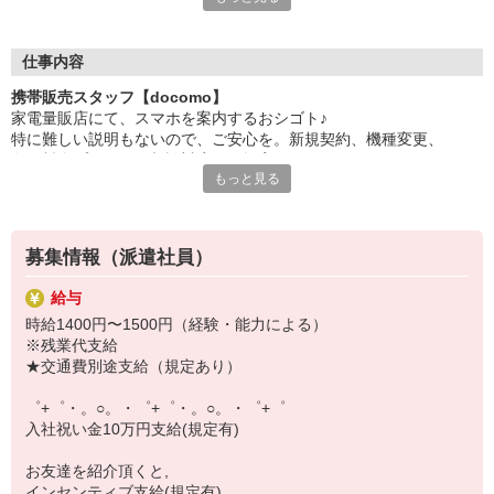
日々変わる専門知識を覚えるのはやっぱり大変。
でも心配ご無用！
仕事内容
シエロのご紹介するお店は、チームワークが良く
携帯販売スタッフ【docomo】
お互いに教え合ったり、フォローしあったりする
家電量販店にて、スマホを案内するおシゴト♪
和気あいあいとした人間関係がある店舗ばかり！
特に難しい説明もないので、ご安心を。新規契約、機種変更、
皆で一緒にステップアップしましょう♪
各種料金プランのご相談対応・ご提案などをお願いします。
もっと見る
【選べるお仕事いろいろ】
初めての方でも安心♪
￣￣￣￣￣￣￣￣￣￣￣
あなた専属のコーディネーターが親切・丁寧にフォローするので、
▼オフィスワーク
満足度◎
事務、経理、データ入力、コールセンター、受付
募集情報（派遣社員）
▼工場・製造・軽作業系
■携帯やインターネット販売業務
機械/食品製造・梱包・仕分け・加工・組立・検査
給与
docomo(ドコモ)/au(エーユー)・KDDI/softbank(ソフトバンク)など
▼美容系
時給1400円〜1500円（経験・能力による）
の大手キャリアから
眉毛サロンのアイブロウ・ネイリスト・エステ
※残業代支給
ワイモバイル(Y!mobille)、楽天モバイル、UQなど格安スマホまで幅
▼営業・販売
★交通費別途支給（規定あり）
広く紹介可能♪
法人営業・アパレル販売・個別指導塾・人材紹介
人気のApple（アップル）店舗もございます！
▼人気案件も多数♪
゜+゜・。○。・゜+゜・。○。・゜+゜
短期・期間限定・オープニング・官公庁案件
入社祝い金10万円支給(規定有)
上場/優良/大手企業など
お友達を紹介頂くと,
【スマホ面接実施中】
インセンティブ支給(規定有)