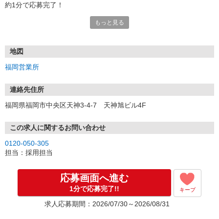
約1分で応募完了！
もっと見る
■電話応募の場合
電話応募も歓迎！（受付:10:00〜20:00）
土日祝も受付中♪
地図
【選考フロー】
福岡営業所
①応募から3営業日を目安に、メールorお電話でご連絡します。
②面接日時を決定！「0120」から始まる電話番号からご連絡します
★スマホでWEB面接（LINEなど）・出張面接・事務所面接と選べま
連絡先住所
す
福岡県福岡市中央区天神3-4-7 天神旭ビル4F
③面接実施（履歴書不要）
④勤務開始（スタート日は応相談）
※ご希望があれば、職場見学の調整もOKです！
この求人に関するお問い合わせ
0120-050-305
お気軽にご応募ください♪
担当：採用担当
応募画面へ進む
1分で応募完了!!
キープ
求人応募期間：2026/07/30～2026/08/31