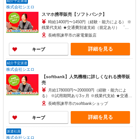
紹介予定派遣
株式会社シエロ
スマホ携帯販売【ソフトバンク】
時給1400円〜1450円（経験・能力による） ※
残業代支給 ★交通費別途支給（規定あり） ゜
+゜・。○。・゜+゜・。○。・゜+゜ 入社祝い金10
長崎県諫早市の家電量販店
万円支給(規定有) お友達を紹介頂くと, インセンテ
ィブ支給(規定有) ★月2回払い・週払い可能（規程
詳細を見る
キープ
有）★ ゜・。○。・゜+゜・。○。・゜+゜
紹介予定派遣
株式会社シエロ
【softbank】人気機種に詳しくなれる携帯販
売
月給178000円〜200000円（経験・能力によ
る） ※試用期間あり3ヶ月 ※残業代支給 ★交通費
別途支給（規定あり） ゜+゜・。○。・゜+゜・。
長崎県諫早市のsoftbankショップ
○。・゜+゜ 入社祝い金10万円支給(規定有) お友達
を紹介頂くと, インセンティブ支給(規定有) ゜・。
詳細を見る
キープ
○。・゜+゜・。○。・゜+゜
派遣社員
株式会社シエロ