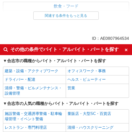
飲食・フード
レストラン・専門料理店
関連する条件をもっと見る
同じ特徴から求人を探す
未経験歓迎
英語が活かせる
ID：AE0807964534
ボーナス・賞与あり
日払い
その他の条件でバイト・アルバイト・パートを探す
車通勤OK
交通費支給
合志市の職種からバイト・アルバイト・パートを探す
社会保険あり
社員登用あり
建築・設備・アクティブワーク
オフィスワーク・事務
ドライバー・配達
ヘルス・ビューティー
清掃・警備・ビルメンテナンス・
営業
設備管理
合志市の人気の職種からバイト・アルバイト・パートを探す
施設警備・交通誘導警備・駐車輪
量販店・大型SC・百貨店
場管理・イベント警備
レストラン・専門料理店
清掃・ハウスクリーニング