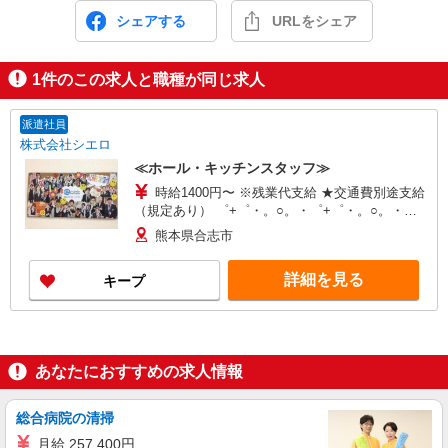
シェアする
URLをシェア
1
件のこの求人と職種が同じ求人
派遣社員
株式会社シエロ
≪ホール・キッチンスタッフ≫
時給1400円〜 ※残業代支給 ★交通費別途支給
（規定あり） ゜+゜・。○。・゜+゜・。○。・゜
+゜ 入社祝い金10万円支給(規定有) お友達を紹介
熊本県合志市
頂くと, インセンティブ支給(規定有) ★月2回払
い・週払い可能（規程有）★ ゜・。○。・゜
詳細を見る
キープ
+゜・。○。・゜+゜
あなたにおすすめの求人情報
総合病院の清掃
月給 257,400円