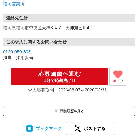
福岡営業所
①応募から3営業日を目安に、メールorお電話でご連絡します。
②面接日時を決定！「0120」から始まる電話番号からご連絡します
★スマホでWEB面接（LINEなど）・出張面接・事務所面接と選べま
連絡先住所
す
福岡県福岡市中央区天神3-4-7 天神旭ビル4F
③面接実施（履歴書不要）
④勤務開始（スタート日は応相談）
※ご希望があれば、職場見学の調整もOKです！
この求人に関するお問い合わせ
0120-050-305
お気軽にご応募ください♪
担当：採用担当
応募画面へ進む
1分で応募完了!!
キープ
求人応募期間：2026/08/07～2026/08/31
閲覧履歴を見る
ブックマーク
ポストする