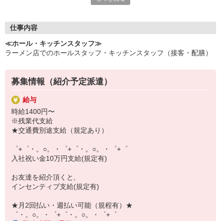
いつでも相談してください！
充実の福利厚生、各種施設利用の特典など、
仕事内容
働きやすい環境づくりに取り組んでいます！
≪ホール・キッチンスタッフ≫
お仕事以外も充実させたいあなたの味方です♪
ラーメン店でのホールスタッフ・キッチンスタッフ（接客・配膳）
【選べるお仕事いろいろ】
￣￣￣￣￣￣￣￣￣￣￣
募集情報（紹介予定派遣）
▼オフィスワーク
事務、経理、データ入力、コールセンター、受付
給与
▼工場・製造・軽作業系
時給1400円〜
機械/食品製造・梱包・仕分け・加工・組立・検査
※残業代支給
▼美容系
★交通費別途支給（規定あり）
眉毛サロンのアイブロウ・ネイリスト・エステ
▼営業・販売
゜+゜・。○。・゜+゜・。○。・゜+゜
法人営業・アパレル販売・個別指導塾・人材紹介
入社祝い金10万円支給(規定有)
▼人気案件も多数♪
短期・期間限定・オープニング・官公庁案件
お友達を紹介頂くと,
上場/優良/大手企業など
インセンティブ支給(規定有)
【スマホ面接実施中】
★月2回払い・週払い可能（規程有）★
￣￣￣￣￣￣￣￣￣
゜・。○。・゜+゜・。○。・゜+゜
自宅に居ながらスマホでカンタン面接OK！