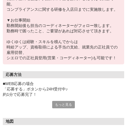
能。
コンプライアンスに関する研修を入店日までに実施致します。
▼お仕事開始
勤務開始後も担当のコーディネーターがフォロー致します。
勤務時で困ったこと、ご要望があれば対応させて頂きます。
ゆくゆくは経験・スキルを積んでからは
時給アップ、資格取得による手当の支給、就業先の正社員での
雇用切替、
シエロでの正社員登用(営業・コーディネーター)も可能です！
応募方法
■WEB応募の場合
「応募する」ボタンから24H受付中♪
約1分で応募完了！
もっと見る
■電話応募の場合
電話応募も歓迎！（受付:10:00〜20:00）
土日祝も受付中♪
地図
【選考フロー】