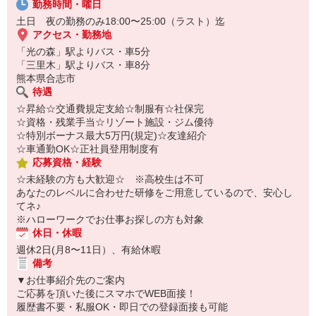
勤務時間・曜日
オンライン面談なのでスピード対応。
即日登録もOK♪
土日 夜の勤務のみ18:00〜25:00（ラスト）迄
アクセス・勤務地
気になった方はお気軽にご相談ください！
「光の森」駅よりバス・車5分
「三里木」駅よりバス・車8分
熊本県合志市
待遇
☆昇給☆交通費規定支給☆制服有☆社保完
☆資格・残業手当☆リゾート施設・ジム優待
☆特別ボーナス最大5万円(規定)☆友達紹介
☆車通勤OK☆正社員登用制度有
応募資格・経験
☆未経験の方も大歓迎☆ ※高校生は不可
あなたのレベルに合わせた研修をご用意しているので、安心し
てネ♪
※ハローワークでお仕事お探しの方も対象
休日・休暇
週休2日(月8〜11日）、有給休暇
備考
▼お仕事紹介先のご案内
ご応募を頂いた後にスマホでWEB面接！
履歴書不要・私服OK・即日での登録面接も可能