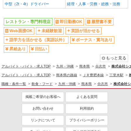
中型（2t・4t）ドライバー
経理・人事・労務・総務・法務
レストラン・専門料理店
即日勤務OK
履歴書不要
Web面接OK
未経験歓迎
英語が活かせる
語学力を活かせる（英語以外）
ボーナス・賞与あり
昇給あり
日払い
もっと見る
アルバイト・バイト・求人TOP
九州・沖縄
熊本県
合志市
株式会社シ
アルバイト・バイト・求人TOP
熊本県の路線
ＪＲ豊肥本線
三里木駅
職種・条件一覧
飲食・フード
九州・沖縄
熊本県
合志市
株式会社シ
掲載ご希望のお客様へ
よくある質問
お問い合わせ
利用規約
リンクについて
プライバシーポリシー