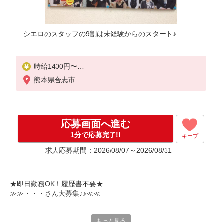
シエロのスタッフの9割は未経験からのスタート♪
時給1400円〜
※残業代支給
熊本県合志市
★交通費別途支給（規定あり）
゜+゜・。○。・゜+゜・。○。・゜+゜
入社祝い金10万円支給(規定有)
応募画面へ進む
お友達を紹介頂くと,
1分で応募完了!!
キープ
インセンティブ支給(規定有)
求人応募期間：2026/08/07～2026/08/31
★月2回払い・週払い可能（規程有）★
゜・。○。・゜+゜・。○。・゜+゜
★即日勤務OK！履歴書不要★
≫≫・・・さん大募集♪♪≪≪
専任のコーディネーターがサポート♪
もっと見る
職場での不安や悩み事があれば