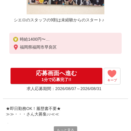
シエロのスタッフの9割は未経験からのスタート♪
時給1400円〜
※残業代支給
福岡県福岡市早良区
★交通費別途支給（規定あり）
゜+゜・。○。・゜+゜・。○。・゜+゜
入社祝い金10万円支給(規定有)
応募画面へ進む
お友達を紹介頂くと,
1分で応募完了!!
キープ
インセンティブ支給(規定有)
求人応募期間：2026/08/07～2026/08/31
★月2回払い・週払い可能（規程有）★
゜・。○。・゜+゜・。○。・゜+゜
★即日勤務OK！履歴書不要★
≫≫・・・さん大募集♪♪≪≪
専任のコーディネーターがサポート♪
もっと見る
職場での不安や悩み事があれば