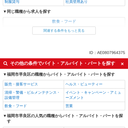
制服貸与
社員登用あり
同じ職種から求人を探す
飲食・フード
レストラン・専門料理店
関連する条件をもっと見る
同じ特徴から求人を探す
未経験歓迎
英語が活かせる
ID：AE0807964375
ボーナス・賞与あり
日払い
その他の条件でバイト・アルバイト・パートを探す
車通勤OK
交通費支給
福岡市早良区の職種からバイト・アルバイト・パートを探す
社会保険あり
社員登用あり
販売・接客サービス
ヘルス・ビューティー
清掃・警備・ビルメンテナンス・
イベント・キャンペーン・アミュ
設備管理
ーズメント
飲食・フード
営業
福岡市早良区の人気の職種からバイト・アルバイト・パートを探
す