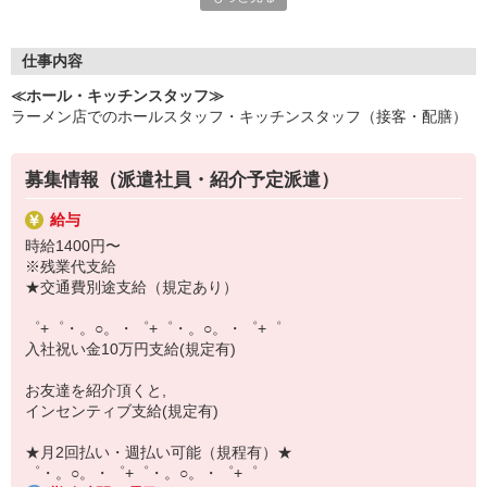
いつでも相談してください！
充実の福利厚生、各種施設利用の特典など、
仕事内容
働きやすい環境づくりに取り組んでいます！
≪ホール・キッチンスタッフ≫
お仕事以外も充実させたいあなたの味方です♪
ラーメン店でのホールスタッフ・キッチンスタッフ（接客・配膳）
【選べるお仕事いろいろ】
￣￣￣￣￣￣￣￣￣￣￣
募集情報（派遣社員・紹介予定派遣）
▼オフィスワーク
事務、経理、データ入力、コールセンター、受付
給与
▼工場・製造・軽作業系
時給1400円〜
機械/食品製造・梱包・仕分け・加工・組立・検査
※残業代支給
▼美容系
★交通費別途支給（規定あり）
眉毛サロンのアイブロウ・ネイリスト・エステ
▼営業・販売
゜+゜・。○。・゜+゜・。○。・゜+゜
法人営業・アパレル販売・個別指導塾・人材紹介
入社祝い金10万円支給(規定有)
▼人気案件も多数♪
短期・期間限定・オープニング・官公庁案件
お友達を紹介頂くと,
上場/優良/大手企業など
インセンティブ支給(規定有)
【スマホ面接実施中】
★月2回払い・週払い可能（規程有）★
￣￣￣￣￣￣￣￣￣
゜・。○。・゜+゜・。○。・゜+゜
自宅に居ながらスマホでカンタン面接OK！