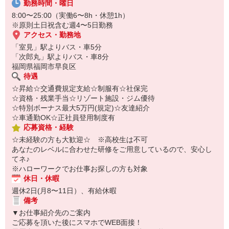
勤務時間・曜日
オンライン面談なのでスピード対応。
即日登録もOK♪
8:00〜25:00（実働6〜8h・休憩1h）
※原則土日祝含む週4〜5日勤務
気になった方はお気軽にご相談ください！
アクセス・勤務地
「室見」駅よりバス・車5分
「次郎丸」駅よりバス・車8分
福岡県福岡市早良区
待遇
☆昇給☆交通費規定支給☆制服有☆社保完
☆資格・残業手当☆リゾート施設・ジム優待
☆特別ボーナス最大5万円(規定)☆友達紹介
☆車通勤OK☆正社員登用制度有
応募資格・経験
☆未経験の方も大歓迎☆ ※高校生は不可
あなたのレベルに合わせた研修をご用意しているので、安心し
てネ♪
※ハローワークでお仕事お探しの方も対象
休日・休暇
週休2日(月8〜11日）、有給休暇
備考
▼お仕事紹介先のご案内
ご応募を頂いた後にスマホでWEB面接！