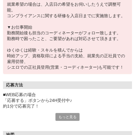
就業希望の場合は、入店日の希望をお伺いしたうえで調整可
能。
コンプライアンスに関する研修を入店日までに実施致します。
▼お仕事開始
勤務開始後も担当のコーディネーターがフォロー致します。
勤務時で困ったこと、ご要望があれば対応させて頂きます。
ゆくゆくは経験・スキルを積んでからは
時給アップ、資格取得による手当の支給、就業先の正社員での
雇用切替、
シエロでの正社員登用(営業・コーディネーター)も可能です！
応募方法
■WEB応募の場合
「応募する」ボタンから24H受付中♪
約1分で応募完了！
もっと見る
■電話応募の場合
電話応募も歓迎！（受付:10:00〜20:00）
土日祝も受付中♪
地図