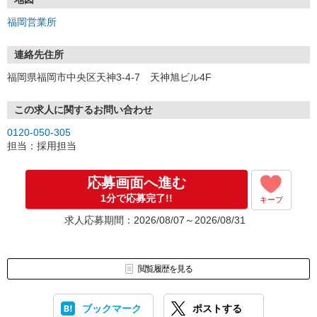
【選考フロー】
福岡営業所
①応募から3営業日を目安に、メールorお電話でご連絡します。
②面接日時を決定！「0120」から始まる電話番号からご連絡します
★スマホでWEB面接（LINEなど）・出張面接・事務所面接と選べま
連絡先住所
す
福岡県福岡市中央区天神3-4-7 天神旭ビル4F
③面接実施（履歴書不要）
④勤務開始（スタート日は応相談）
※ご希望があれば、職場見学の調整もOKです！
この求人に関するお問い合わせ
0120-050-305
お気軽にご応募ください♪
担当：採用担当
応募画面へ進む
1分で応募完了!!
キープ
求人応募期間：2026/08/07～2026/08/31
閲覧履歴を見る
ブックマーク
ポストする