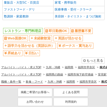
量販店・大型SC・百貨店
家電・携帯販売
ファストフード・デリ
医療事務・受付・クラーク
塾講師・家庭教師
美容師・ネイリスト・まつげ施術
レストラン・専門料理店
即日勤務OK
履歴書不要
Web面接OK
未経験歓迎
英語が活かせる
語学力を活かせる（英語以外）
ボーナス・賞与あり
昇給あり
日払い
もっと見る
アルバイト・バイト・求人TOP
九州・沖縄
福岡県
福岡市早良区
株式
アルバイト・バイト・求人TOP
福岡県の路線
福岡市地下鉄空港線
室見駅
職種・条件一覧
飲食・フード
九州・沖縄
福岡県
福岡市早良区
株式
掲載ご希望のお客様へ
よくある質問
お問い合わせ
利用規約