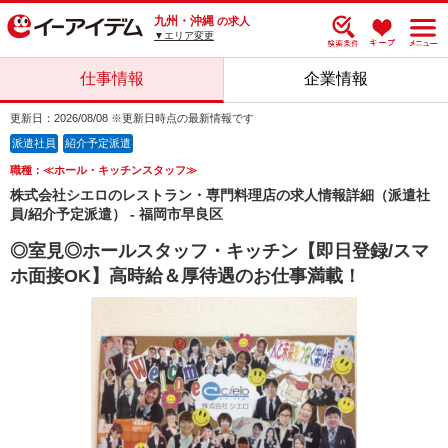
九州・沖縄
の求人
▼エリア変更
仕事情報
企業情報
更新日：2026/08/08 ※更新日時点の最新情報です
派遣社員
紹介予定派遣
職種：≪ホール・キッチンスタッフ≫
株式会社シエロのレストラン・専門料理店の求人情報詳細（派遣社
員/紹介予定派遣） - 福岡市早良区
◎室見◎ホールスタッフ・キッチン【即日登録/スマ
ホ面接OK】高時給＆厚待遇のお仕事満載！