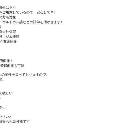
校生は不可
をご用意しているので、安心してネ♪
の方も対象
・ポルトガル語などの語学を活かせます♪
暇
有☆社保完
設・ジム優待
)☆友達紹介
有
EB面接！
の登録面接も可能
件以上の案件を扱っておりますので、
能。
て欲しい
る
良い
ださい♪
短等も相談可能です