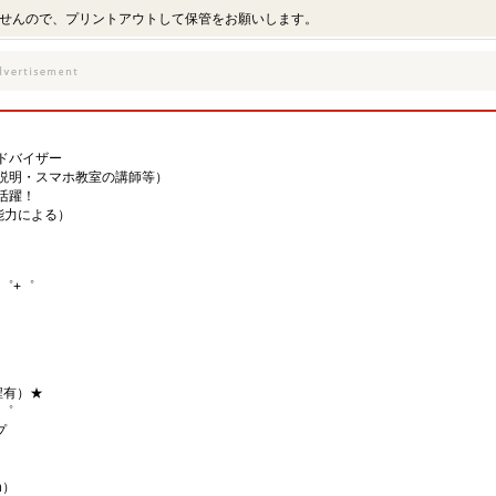
せんので、プリントアウトして保管をお願いします。
ドバイザー
説明・スマホ教室の講師等）
活躍！
・能力による）
゜+゜
程有）★
+゜
プ
h）