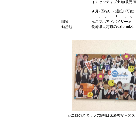
インセンティブ支給(規定有
★月2回払い・週払い可能
゜・。○。・゜+゜・。○。
職種
≪スマホアドバイザー≫
勤務地
長崎県大村市のsoftbank
シエロのスタッフの9割は未経験からのス