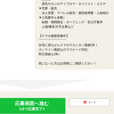
眉毛サロンのアイブロウ・ネイリスト・エステ
▼営業・販売
法人営業・アパレル販売・個別指導塾・人材紹介
▼人気案件も多数♪
短期・期間限定・オープニング・官公庁案件
上場/優良/大手企業など
【スマホ面接実施中】
￣￣￣￣￣￣￣￣￣
自宅に居ながらスマホでカンタン面接OK！
オンライン面談なのでスピード対応。
即日登録もOK♪
気になった方はお気軽にご相談ください！
応募画面へ進む
キープ
1分で応募完了!!