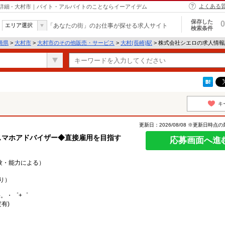
よくある
細 - 大村市｜バイト・アルバイトのことならイーアイデム
保存した
0
エリア選択
「あなたの街」のお仕事が探せる求人サイト
検索条件
崎県
>
大村市
>
大村市のその他販売・サービス
>
大村(長崎)駅
> 株式会社シエロの求人情
キ
更新日：2026/08/08 ※更新日時点
スマホアドバイザー◆直接雇用を目指す
応募画面へ進
経験・能力による）
り）
○。・゜+゜
有)