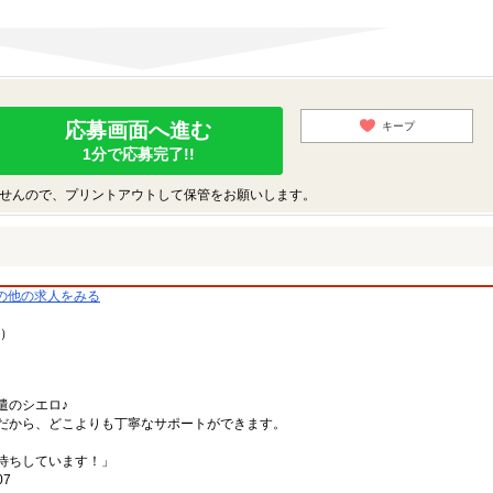
応募画面へ進む
キープ
1分で応募完了!!
せんので、プリントアウトして保管をお願いします。
の他の求人をみる
9）
遣のシエロ♪
だから、どこよりも丁寧なサポートができます。
。
待ちしています！」
07