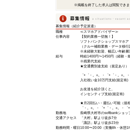
※掲載を終了した求人は閲覧できま
募集情報（紹介予定派遣）
職種
≪スマホアドバイザー≫
仕事内容
【契約業務一切無！】
ソフトバンクショップスマホア
（クルー補助業務・データ移行
※未経験大歓迎、幅広い年齢層
給与
時給1400円〜1450円（経験
※残業代支給
★交通費別途支給（規定あり）
゜+゜・。○。・゜+゜・。○。・
入社祝い金10万円支給(規定有)
お友達を紹介頂くと,
インセンティブ支給(規定有)
★月2回払い・週払い可能（規
゜・。○。・゜+゜・。○。・゜
勤務地
長崎県大村市のsoftbankショッ
交通アクセス
「大村」駅より徒歩7分
「諏訪」駅より徒歩23分
勤務時間・曜日
10:00〜20:00（実働8h・休憩1