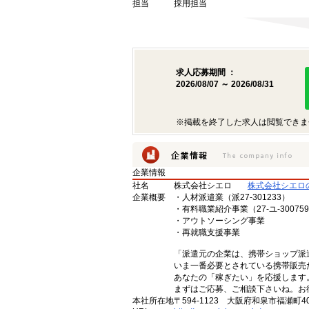
担当
採用担当
求人応募期間 ：
2026/08/07 ～ 2026/08/31
※掲載を終了した求人は閲覧できま
企業情報
社名
株式会社シエロ
株式会社シエロ
企業概要
・人材派遣業（派27-301233）
・有料職業紹介事業（27-ユ-30075
・アウトソーシング事業
・再就職支援事業
「派遣元の企業は、携帯ショップ派
いま一番必要とされている携帯販売
あなたの「稼ぎたい」を応援します
まずはご応募、ご相談下さいね。お
本社所在地
〒594-1123 大阪府和泉市福瀬町4