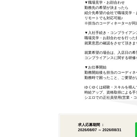
▼職場見学・お顔合わせ
勤務先の希望が決まったら
紹介先希望の会社で職場見学・
リモートでも対応可能♪
※担当のコーディネーターが同
▼入社手続き・コンプライアン
職場見学・お顔合わせを行った
就業意思の確認をさせて頂きま
就業希望の場合は、入店日の希
コンプライアンスに関する研修
▼お仕事開始
勤務開始後も担当のコーディネ
勤務時で困ったこと、ご要望が
ゆくゆくは経験・スキルを積ん
時給アップ、資格取得による手
シエロでの正社員登用(営業・コ
求人応募期間 ：
2026/08/07 ～ 2026/08/31