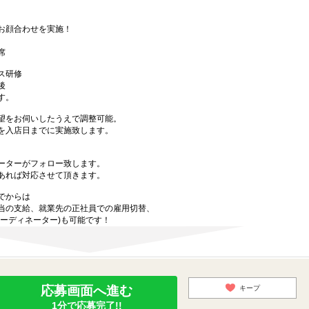
お顔合わせを実施！
席
ス研修
後
す。
望をお伺いしたうえで調整可能。
を入店日までに実施致します。
ーターがフォロー致します。
あれば対応させて頂きます。
でからは
当の支給、就業先の正社員での雇用切替、
ーディネーター)も可能です！
応募画面へ進む
キープ
1分で応募完了!!