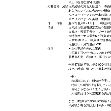
※土日祝含む週5日勤務
応募資格・経験
☆未経験の方も大歓迎☆ ※高
あなたのレベルに合わせた研修
※ハローワークでお仕事お探し
※エリアによって英語・中国語
休日・休暇
週休2日(月8〜11日）、有給休
待遇
☆昇給☆交通費規定支給☆制服
☆資格・残業手当☆リゾート施
☆特別ボーナス最大5万円(規定
☆車通勤OK☆正社員登用制度
☆週払い・月2回払いOK
備考
▼お仕事紹介先のご案内
ご応募を頂いた後にスマホでW
履歴書不要・私服OK・即日で
全国47都道府県で約5,000
様々な希望に沿ったご提案が可
〈例〉
・未経験なので、研修が充実し
・時給1,600円以上を探してい
・自宅からなるべく近くが良い
・入社開始日を相談出来る先が
など、面接時にお気軽に相談く
※経験が有る方は土日休み・時