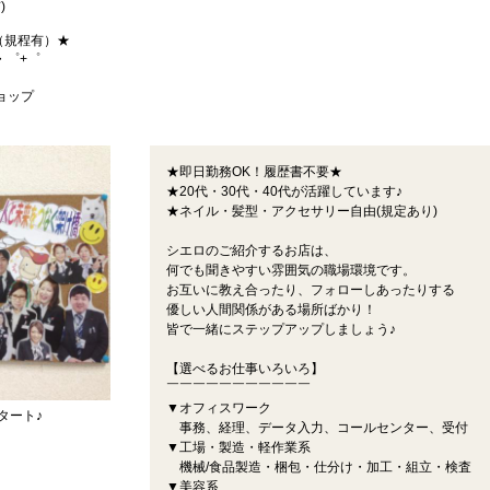
)
（規程有）★
・゜+゜
ショップ
★即日勤務OK！履歴書不要★
★20代・30代・40代が活躍しています♪
★ネイル・髪型・アクセサリー自由(規定あり)
シエロのご紹介するお店は、
何でも聞きやすい雰囲気の職場環境です。
お互いに教え合ったり、フォローしあったりする
優しい人間関係がある場所ばかり！
皆で一緒にステップアップしましょう♪
【選べるお仕事いろいろ】
￣￣￣￣￣￣￣￣￣￣￣
▼オフィスワーク
タート♪
事務、経理、データ入力、コールセンター、受付
▼工場・製造・軽作業系
機械/食品製造・梱包・仕分け・加工・組立・検査
▼美容系