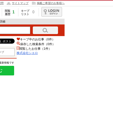
質問
サイトマップ
掲載ご希望のお客様へ
閲覧
キープ
1
0
履歴
リスト
ログイン
報詳細
キープ中のお仕事（0件）
保存した検索条件（
0
件）
閲覧したお仕事（1件）
ープ
株式会社シエロ
の最新情報です
む