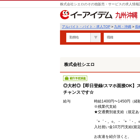
株式会社シエロのその他販売・サービスの求人情報詳
遣
九州・沖縄
アルバイト・バイト・求人TOP
>
九州・沖縄
>
長
勤務地
職種
株式会社シエロ
紹介予定派遣
◎大村◎【即日登録/スマホ面接OK】
チャンスです☆
給与
時給1400円〜1450円（
※残業代支給
★交通費別途支給（規定あ
゜+゜・。○。・゜+゜・。
入社祝い金10万円支給(規定
お友達を紹介頂くと,