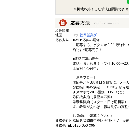
※掲載を終了した求人は閲覧できま
応募情報
地図
福岡営業所
応募方法
■WEB応募の場合
「応募する」ボタンから24H受付中
約1分で応募完了！
■電話応募の場合
電話応募も歓迎！（受付:10:00〜20:
土日祝も受付中♪
【選考フロー】
①応募から3営業日を目安に、メール
②面接日時を決定！「0120」から
★スマホでWEB面接（LINEなど
③面接実施（履歴書不要）
④勤務開始（スタート日は応相談）
※ご希望があれば、職場見学の調整
お気軽にご応募ください♪
連絡先住所
福岡県福岡市中央区天神3-4-7 天神
連絡先TEL
0120-050-305