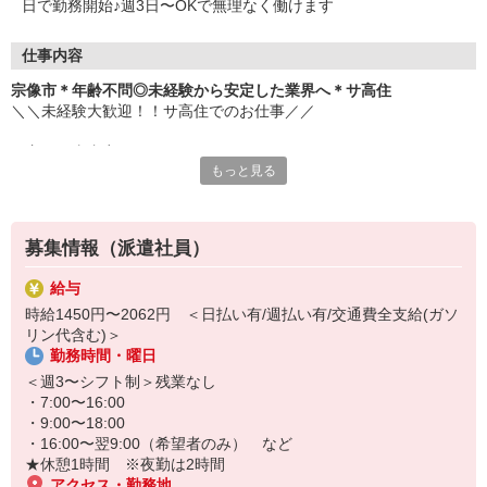
日で勤務開始♪週3日〜OKで無理なく働けます
仕事内容
宗像市＊年齢不問◎未経験から安定した業界へ＊サ高住
＼＼未経験大歓迎！！サ高住でのお仕事／／
▼主な仕事内容
もっと見る
・日常生活の見守り
・身の回りの介助
・エントランスの清掃
・生活相談やお話の相手 など
募集情報（派遣社員）
元コンビニ店員・アパレル販売・ホテルのフロントスタッフなど、
給与
安定の医療福祉業界で働きたくて転職し、接客経験を活かして活躍
時給1450円〜2062円 ＜日払い有/週払い有/交通費全支給(ガソ
中のスタッフ多数。
リン代含む)＞
勤務時間・曜日
お元気な入居者様が多く、スケジュールにもゆとりがあるため、バ
タバタせずに自分のペースで落ち着いて働けます♪
＜週3〜シフト制＞残業なし
・7:00〜16:00
「安定した業界で長く働きたい」
・9:00〜18:00
「人と関わる仕事をしたい」
・16:00〜翌9:00（希望者のみ） など
そんな方におすすめです！
★休憩1時間 ※夜勤は2時間
ぜひ、お気軽にご応募ください♪
アクセス・勤務地