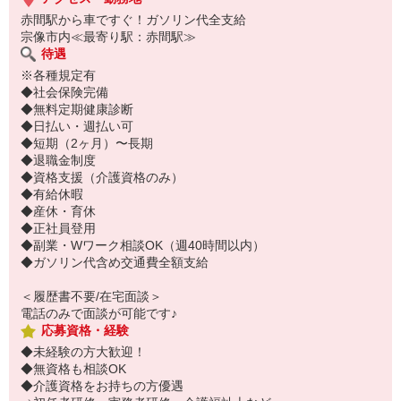
赤間駅から車ですぐ！ガソリン代全支給
宗像市内≪最寄り駅：赤間駅≫
待遇
※各種規定有
◆社会保険完備
◆無料定期健康診断
◆日払い・週払い可
◆短期（2ヶ月）〜長期
◆退職金制度
◆資格支援（介護資格のみ）
◆有給休暇
◆産休・育休
◆正社員登用
◆副業・Wワーク相談OK（週40時間以内）
◆ガソリン代含め交通費全額支給
＜履歴書不要/在宅面談＞
電話のみで面談が可能です♪
応募資格・経験
◆未経験の方大歓迎！
◆無資格も相談OK
◆介護資格をお持ちの方優遇