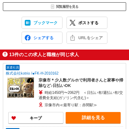
閲覧履歴を見る
ブックマーク
ポストする
シェアする
URLをシェア
13
件のこの求人と職種が同じ求人
派遣社員
株式会社kotrio /●FK-H-2010162
宗像市＊少人数グルホで利用者さんと家事や掃
除など♪日払いOK
時給1450円〜2062円 ＜日払い有/週払い有/交
通費全支給(ガソリン代含む)＞
宗像市内≪最寄り駅：赤間駅≫
詳細を見る
キープ