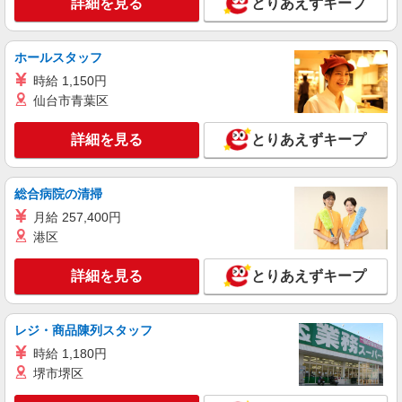
詳細を見る
とりあえずキープ
株式会社kotrio /●FK-H-2021708
宗像市*デイでの生活補助☆新たなスキルを身
につけて長く働く♪
ホールスタッフ
時給1450円〜2062円 ＜日払い有/週払い有/交
時給 1,150円
通費全支給(ガソリン代含む)＞
仙台市青葉区
宗像市内≪最寄り駅：赤間駅≫
詳細を見る
とりあえずキープ
詳細を見る
キープ
派遣社員
総合病院の清掃
株式会社kotrio /●FK-H-2009527
月給 257,400円
向かう先は、笑顔の待つ場所！デイサービスの
港区
サポート＆送迎STAFF
時給1450円〜2062円 ＜日払い有/週払い有/交
詳細を見る
とりあえずキープ
通費全支給(ガソリン代含む)＞
宗像市内≪最寄り駅：赤間駅≫
レジ・商品陳列スタッフ
詳細を見る
キープ
時給 1,180円
堺市堺区
派遣社員