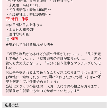
⇒初任者研修、実務者研修、介護福祉士など
・未経験：時給1350円〜
・初任者研修：時給1450円〜
・介護福祉士：時給1650円〜
休日・休暇
≪休日/週2日以上休み≫
・土日休み相談OK
・連休取得可能
備考
★安心して働ける環境が大切★
『希望や制約があるけど介護の仕事がしたい…』、『長く安定
して働きたい…』、『就業部署の詳細が知りたい…』、『未経
験でも大丈夫かな…』、『自分に合う仕事をマッチングしてほ
しい…』
お仕事を探される上で色々なことが気になりますよね☆まずは
お気軽にご連絡ください!!お問い合わせだけでも構いません!!不
安を解消してお仕事始めましょう♪
当社はスタッフの皆様お一人お一人に専属の担当がおります。
就業前から就業中も全力でサポートいたします!!
応募方法