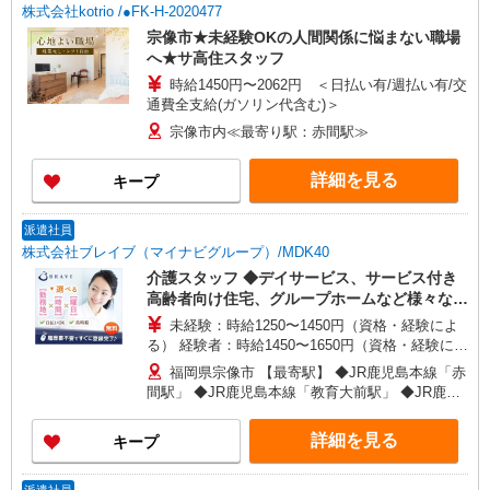
株式会社kotrio /●FK-H-2020477
宗像市★未経験OKの人間関係に悩まない職場
へ★サ高住スタッフ
時給1450円〜2062円 ＜日払い有/週払い有/交
通費全支給(ガソリン代含む)＞
宗像市内≪最寄り駅：赤間駅≫
詳細を見る
キープ
派遣社員
株式会社ブレイブ（マイナビグループ）/MDK40
介護スタッフ ◆デイサービス、サービス付き
高齢者向け住宅、グループホームなど様々な勤
務先から選べます。
未経験：時給1250〜1450円（資格・経験によ
る） 経験者：時給1450〜1650円（資格・経験によ
る） ◎月収例 時給1650円×1日8時間×22日（週5
福岡県宗像市 【最寄駅】 ◆JR鹿児島本線「赤
日）＝29万400円 ◆昇給あり ◆支払い方法 ※日払
間駅」 ◆JR鹿児島本線「教育大前駅」 ◆JR鹿児
い/週払い/月払い対応も可能です。詳しくは面談時
島本線「東郷駅」 ★その他、近隣に多数勤務地あ
にご相談ください。 ◆交通費：別途全額支給 ※当
ります！
詳細を見る
キープ
社規定あり