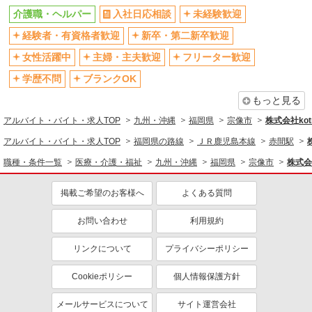
交通費支給
社会保険あり
介護職・ヘルパー
入社日応相談
未経験歓迎
産休・育休取得実績あり
経験者・有資格者歓迎
新卒・第二新卒歓迎
女性活躍中
主婦・主夫歓迎
フリーター歓迎
学歴不問
ブランクOK
もっと見る
アルバイト・バイト・求人TOP
九州・沖縄
福岡県
宗像市
株式会社kotr
アルバイト・バイト・求人TOP
福岡県の路線
ＪＲ鹿児島本線
赤間駅
職種・条件一覧
医療・介護・福祉
九州・沖縄
福岡県
宗像市
株式会社
掲載ご希望のお客様へ
よくある質問
お問い合わせ
利用規約
リンクについて
プライバシーポリシー
Cookieポリシー
個人情報保護方針
メールサービスについて
サイト運営会社