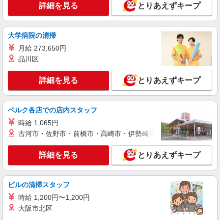
株式会社kotrio /●FK-H-1849039
詳細を見る
とりあえずキープ
＼未経験OK／高級シニア向け住宅で日常生活
の見守りやお手伝い等
大学病院の清掃
時給1450円〜2062円 ＜日払い有/週払い有/交
通費全支給(ガソリン代含む)＞
月給 273,650円
宗像市内≪最寄り駅：赤間駅≫
品川区
詳細を見る
キープ
詳細を見る
とりあえずキープ
派遣社員
ベルク各店での店内スタッフ
株式会社kotrio /●FK-H-2012219
宗像市｜未経験でも大丈夫◎研修が手厚い有料
時給 1,065円
住宅の介護♪
古河市・佐野市・前橋市・高崎市・伊勢崎市・太田市・館林市・
時給1450円〜2062円 ＜日払い有/週払い有/交
通費全支給(ガソリン代含む)＞
詳細を見る
とりあえずキープ
宗像市内≪最寄り駅：赤間駅≫
ビルの清掃スタッフ
詳細を見る
キープ
時給 1,200円〜1,200円
大阪市北区