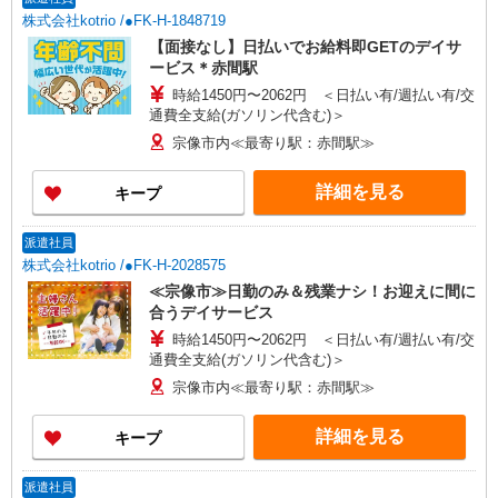
株式会社kotrio /●FK-H-1848719
【面接なし】日払いでお給料即GETのデイサ
ービス＊赤間駅
時給1450円〜2062円 ＜日払い有/週払い有/交
通費全支給(ガソリン代含む)＞
宗像市内≪最寄り駅：赤間駅≫
詳細を見る
キープ
派遣社員
株式会社kotrio /●FK-H-2028575
≪宗像市≫日勤のみ＆残業ナシ！お迎えに間に
合うデイサービス
時給1450円〜2062円 ＜日払い有/週払い有/交
通費全支給(ガソリン代含む)＞
宗像市内≪最寄り駅：赤間駅≫
詳細を見る
キープ
派遣社員