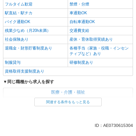
フルタイム歓迎
禁煙・分煙
駅直結・駅チカ
車通勤OK
バイク通勤OK
自転車通勤OK
残業少なめ（月20h未満）
交通費支給
社会保険あり
産休・育休取得実績あり
退職金・財形貯蓄制度あり
各種手当（家族・役職・インセン
ティブなど）あり
制服貸与
研修制度あり
資格取得支援制度あり
同じ職種から求人を探す
医療・介護・福祉
介護職・ヘルパー
関連する条件をもっと見る
同じ特徴から求人を探す
未経験歓迎
ミドル（40代～）活躍中
ID：AE0730615304
ボーナス・賞与あり
車通勤OK