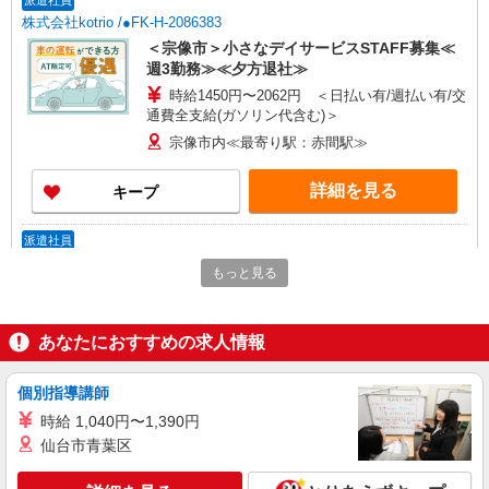
派遣社員
株式会社kotrio /●FK-H-2086383
＜宗像市＞小さなデイサービスSTAFF募集≪
週3勤務≫≪夕方退社≫
時給1450円〜2062円 ＜日払い有/週払い有/交
通費全支給(ガソリン代含む)＞
宗像市内≪最寄り駅：赤間駅≫
詳細を見る
キープ
派遣社員
株式会社kotrio /●FK-H-2051068
もっと見る
タイパ最強！希望の働き方が叶う有料住宅のス
タッフ★＠宗像市
時給1450円〜2062円 ＜日払い有/週払い有/交
あなたにおすすめの求人情報
通費全支給(ガソリン代含む)＞
宗像市内≪最寄り駅：赤間駅≫
個別指導講師
時給 1,040円〜1,390円
詳細を見る
キープ
仙台市青葉区
派遣社員