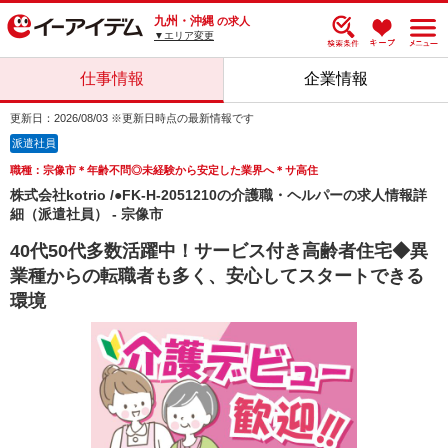
九州・沖縄
の求人
▼エリア変更
仕事情報
企業情報
更新日：2026/08/03 ※更新日時点の最新情報です
派遣社員
職種：宗像市＊年齢不問◎未経験から安定した業界へ＊サ高住
株式会社kotrio /●FK-H-2051210の介護職・ヘルパーの求人情報詳
細（派遣社員） - 宗像市
40代50代多数活躍中！サービス付き高齢者住宅◆異
業種からの転職者も多く、安心してスタートできる
環境