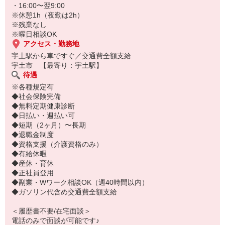
・16:00〜翌9:00
※休憩1h（夜勤は2h）
※残業なし
※曜日相談OK
アクセス・勤務地
宇土駅から車ですぐ／交通費全額支給
宇土市 【最寄り：宇土駅】
待遇
※各種規定有
◆社会保険完備
◆無料定期健康診断
◆日払い・週払い可
◆短期（2ヶ月）〜長期
◆退職金制度
◆資格支援（介護資格のみ）
◆有給休暇
◆産休・育休
◆正社員登用
◆副業・Wワーク相談OK（週40時間以内）
◆ガソリン代含め交通費全額支給
＜履歴書不要/在宅面談＞
電話のみで面談が可能です♪