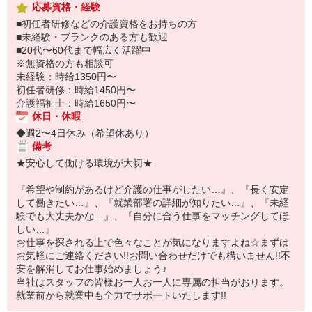
応募資格・経験
■初任者研修などの介護資格をお持ちの方
■未経験・ブランクのある方も歓迎
■20代〜60代まで幅広く活躍中
※無資格の方も相談可
未経験：時給1350円〜
初任者研修：時給1450円〜
介護福祉士：時給1650円〜
休日・休暇
◆週2〜4日休み（希望休あり）
備考
★安心して働ける環境が大切★
『希望や制約があるけど介護の仕事がしたい…』、『長く安定
して働きたい…』、『就業部署の詳細が知りたい…』、『未経
験でも大丈夫かな…』、『自分に合う仕事をマッチングしてほ
しい…』
お仕事を探される上で色々なことが気になりますよね☆まずは
お気軽にご連絡ください!!お問い合わせだけでも構いません!!不
安を解消してお仕事始めましょう♪
当社はスタッフの皆様お一人お一人に専属の担当がおります。
就業前から就業中も全力でサポートいたします!!