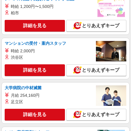
詳細を見る
キープ
時給 1,200円〜1,500円
柏市
派遣社員
株式会社kotrio /●KM-H-2094111
詳細を見る
とりあえずキープ
＜面接なし＞デイサービスでリハビリ補助・送
迎など＊宇土市
時給1450円〜2062円 ＜日払い有/週払い有/交
マンションの受付・案内スタッフ
通費全支給(ガソリン代含む)＞
時給 2,000円
宇土市 【最寄り：宇土駅】
渋谷区
詳細を見る
キープ
詳細を見る
とりあえずキープ
派遣社員
株式会社kotrio /●KM-H-1907667
大学病院の中材滅菌
宇土市*デイでの生活補助☆新たなスキルを身
月給 254,160円
につけて長く働く♪
足立区
時給1450円〜2062円 ＜日払い有/週払い有/交
通費全支給(ガソリン代含む)＞
詳細を見る
とりあえずキープ
宇土市 【最寄り：宇土駅】
詳細を見る
キープ