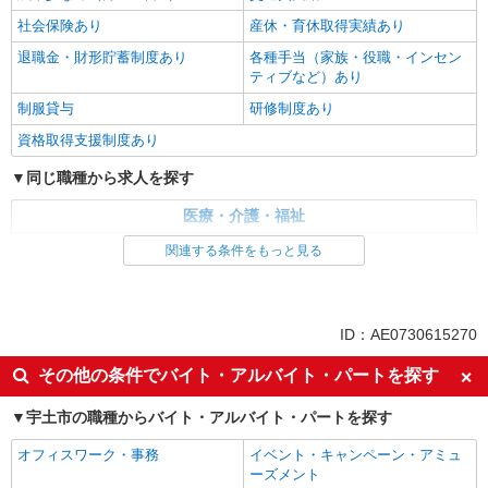
社会保険あり
産休・育休取得実績あり
退職金・財形貯蓄制度あり
各種手当（家族・役職・インセン
ティブなど）あり
制服貸与
研修制度あり
資格取得支援制度あり
同じ職種から求人を探す
医療・介護・福祉
介護職・ヘルパー
関連する条件をもっと見る
同じ特徴から求人を探す
未経験歓迎
ミドル（40代～）活躍中
ID：AE0730615270
ボーナス・賞与あり
車通勤OK
その他の条件でバイト・アルバイト・パートを探す
交通費支給
社会保険あり
宇土市の職種からバイト・アルバイト・パートを探す
産休・育休取得実績あり
オフィスワーク・事務
イベント・キャンペーン・アミュ
ーズメント