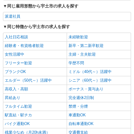
詳細を見る
キープ
同じ雇用形態から宇土市の求人を探す
アルバイト
パート
派遣社員
紹介予定派遣
派遣社員
日研トータルソーシング株式会社 メディカルケア事業部/熊本オフィ
同じ特徴から宇土市の求人を探す
ス
介護スタッフ／資格あり or 経験者
入社日応相談
未経験歓迎
時給1,320円〜1,400円 ◆無資格・経験者：時
経験者・有資格者歓迎
新卒・第二新卒歓迎
給1,320円〜 ◆初任者研修・未経験：時給1,320
円〜 ◆初任者研修・経験者：時給1,350円〜 ◆介
熊本県宇土市 【最寄駅】JR三角線「赤瀬」駅
女性活躍中
主婦・主夫歓迎
護福祉士：時給1,400円〜 ※経験者は3ヶ月以上 ※
★勤務地は3000ヶ所以上★ 自宅から通いやすいエ
給与幅は経験・能力による ★週払いOK（規定あ
フリーター歓迎
学歴不問
リアなど、お好きな勤務地をお選び下さい！！
り）
ブランクOK
ミドル（40代～）活躍中
詳細を見る
キープ
エルダー（50代～）活躍中
シニア（60代～）活躍中
高収入・高額
ボーナス・賞与あり
昇給あり
完全週休2日制
フルタイム歓迎
禁煙・分煙
駅直結・駅チカ
車通勤OK
バイク通勤OK
自転車通勤OK
残業少なめ（月20h未満）
交通費支給