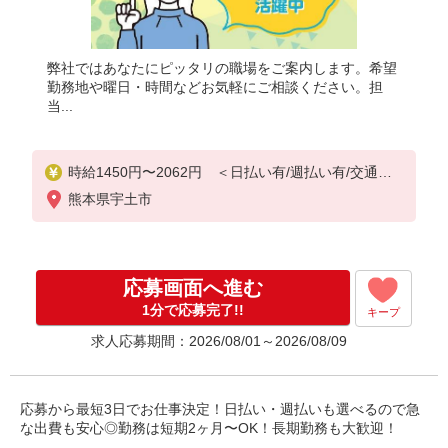
弊社ではあなたにピッタリの職場をご案内します。希望
勤務地や曜日・時間などお気軽にご相談ください。担
当...
時給1450円〜2062円 ＜日払い有/週払い有/交通費
全支給(ガソリン代含む)＞
熊本県宇土市
応募画面へ進む
1分で応募完了!!
キープ
求人応募期間：2026/08/01～2026/08/09
応募から最短3日でお仕事決定！日払い・週払いも選べるので急
な出費も安心◎勤務は短期2ヶ月〜OK！長期勤務も大歓迎！