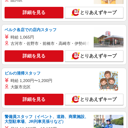
品川区
詳細を見る
キープ
詳細を見る
とりあえずキープ
派遣社員
株式会社kotrio /●KM-H-1990170
ベルク各店での店内スタッフ
『宇土市』障害児童支援サポーター！見守り業
時給 1,065円
務など
古河市・佐野市・前橋市・高崎市・伊勢崎市・太田市・館林市・
時給1250円〜 ＜日払い有/週払い有/交通費全
支給(ガソリン代含む)＞
詳細を見る
とりあえずキープ
宇土市
詳細を見る
キープ
ビルの清掃スタッフ
時給 1,200円〜1,200円
アルバイト
パート
派遣社員
紹介予定派遣
大阪市北区
日研トータルソーシング株式会社 メディカルケア事業部/熊本オフィ
ス
詳細を見る
とりあえずキープ
未経験・無資格OKの介護スタッフ
時給1,300円〜1,400円 ★週払いOK（規定あ
り） ※給与幅は経験・能力による
警備員スタッフ（イベント、道路、商業施設、
熊本県宇土市 【最寄駅】JR鹿児島本線・三角
大型駐車場、JR列車見張りなど）
線「宇土」駅 ★勤務地は3000ヶ所以上★ 自宅か