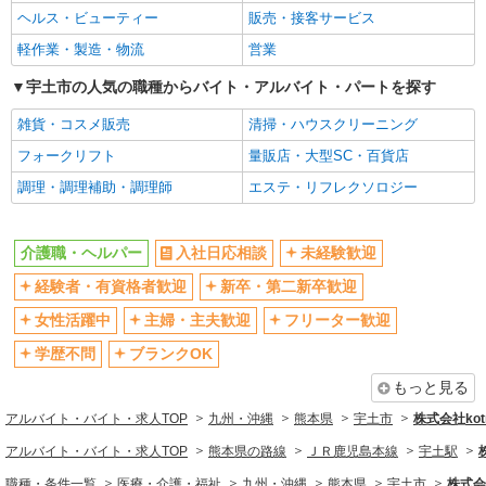
ヘルス・ビューティー
販売・接客サービス
軽作業・製造・物流
営業
宇土市の人気の職種からバイト・アルバイト・パートを探す
雑貨・コスメ販売
清掃・ハウスクリーニング
フォークリフト
量販店・大型SC・百貨店
調理・調理補助・調理師
エステ・リフレクソロジー
介護職・ヘルパー
入社日応相談
未経験歓迎
経験者・有資格者歓迎
新卒・第二新卒歓迎
女性活躍中
主婦・主夫歓迎
フリーター歓迎
学歴不問
ブランクOK
もっと見る
アルバイト・バイト・求人TOP
九州・沖縄
熊本県
宇土市
株式会社kotr
アルバイト・バイト・求人TOP
熊本県の路線
ＪＲ鹿児島本線
宇土駅
職種・条件一覧
医療・介護・福祉
九州・沖縄
熊本県
宇土市
株式会社