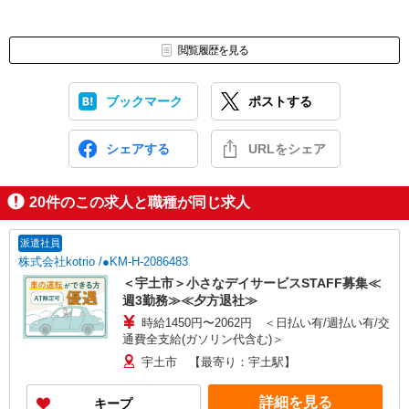
閲覧履歴を見る
ブックマーク
ポストする
シェアする
URLをシェア
20
件のこの求人と職種が同じ求人
派遣社員
株式会社kotrio /●KM-H-2086483
＜宇土市＞小さなデイサービスSTAFF募集≪
週3勤務≫≪夕方退社≫
時給1450円〜2062円 ＜日払い有/週払い有/交
通費全支給(ガソリン代含む)＞
宇土市 【最寄り：宇土駅】
詳細を見る
キープ