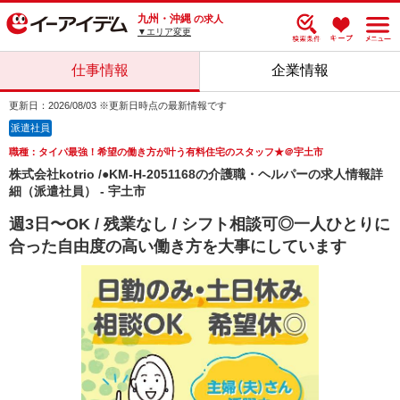
九州・沖縄
の求人
▼エリア変更
仕事情報
企業情報
更新日：2026/08/03 ※更新日時点の最新情報です
派遣社員
職種：タイパ最強！希望の働き方が叶う有料住宅のスタッフ★＠宇土市
株式会社kotrio /●KM-H-2051168の介護職・ヘルパーの求人情報詳
細（派遣社員） - 宇土市
週3日〜OK / 残業なし / シフト相談可◎一人ひとりに
合った自由度の高い働き方を大事にしています