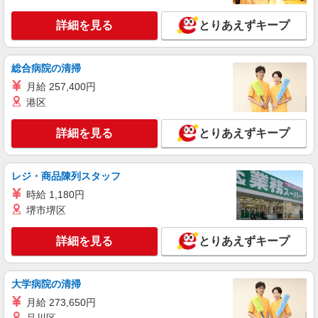
詳細を見る
キープ
詳細を見る
とりあえずキープ
アルバイト
パート
派遣社員
紹介予定派遣
日研トータルソーシング株式会社 メディカルケア事業部/熊本オフィ
総合病院の清掃
ス
未経験・無資格OKの介護スタッフ
月給 257,400円
港区
時給1,300円〜1,400円 ★週払いOK（規定あ
り） ※給与幅は経験・能力による
詳細を見る
とりあえずキープ
熊本県宇土市 【最寄駅】JR三角線「網田」駅
★勤務地は3000ヶ所以上★ 自宅から通いやすいエ
リアなど、お好きな勤務地をお選び下さい！！
レジ・商品陳列スタッフ
詳細を見る
キープ
時給 1,180円
堺市堺区
派遣社員
株式会社kotrio /●KM-H-2067115
詳細を見る
宇土市≫家庭的でこぢんまりしたグルホ＊家事
とりあえずキープ
サポートなど
時給1450円〜2062円 ＜日払い有/週払い有/交
大学病院の清掃
通費全支給(ガソリン代含む)＞
月給 273,650円
宇土市 【最寄り：宇土駅】