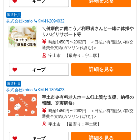
詳細を見る
キープ
派遣社員
株式会社kotrio /●KM-H-2094032
＼健康的に働こう／利用者さんと一緒に体操や
リハビリサポート等
時給1450円〜2062円 ＜日払い有/週払い有/交
通費全支給(ガソリン代含む)＞
宇土市 【最寄り：宇土駅】
詳細を見る
キープ
派遣社員
株式会社kotrio /●KM-H-1896423
宇土市＠有料老人ホーム◎上質な支援、納得の
報酬、充実研修♪
時給1450円〜2062円 ＜日払い有/週払い有/交
通費全支給(ガソリン代含む)＞
宇土市 【最寄り：宇土駅】
詳細を見る
キープ