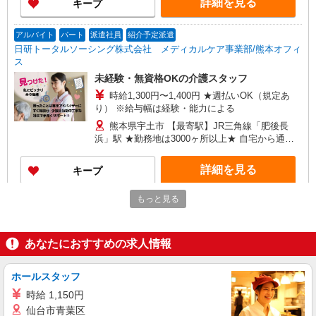
詳細を見る
キープ
社規定あり
アルバイト
パート
派遣社員
紹介予定派遣
日研トータルソーシング株式会社 メディカルケア事業部/熊本オフィ
ス
未経験・無資格OKの介護スタッフ
時給1,300円〜1,400円 ★週払いOK（規定あ
り） ※給与幅は経験・能力による
熊本県宇土市 【最寄駅】JR三角線「肥後長
浜」駅 ★勤務地は3000ヶ所以上★ 自宅から通い
やすいエリアなど、お好きな勤務地をお選び下さ
い！！
詳細を見る
キープ
もっと見る
派遣社員
株式会社kotrio /●KM-H-2011913
≪宇土市≫夜勤なし！未経験・ブランクOKの
あなたにおすすめの求人情報
デイスタッフ
時給1450円〜2062円 ＜日払い有/週払い有/交
ホールスタッフ
通費全支給(ガソリン代含む)＞
宇土市 【最寄り：宇土駅】
時給 1,150円
仙台市青葉区