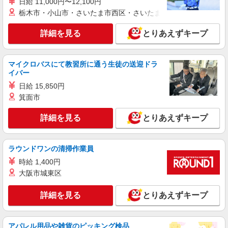
日給 11,000円〜12,100円
ら通いやすいエリアなど、お好きな勤務地をお選
び下さい！！
栃木市・小山市・さいたま市西区・さいたま市岩槻区・久喜市・
詳細を見る
キープ
詳細を見る
とりあえずキープ
派遣社員
（株）ウィルオブ・ワークCW 熊本支店/ms430101
高齢者向け住宅staff
マイクロバスにて教習所に通う生徒の送迎ドラ
イバー
時給1550円 ◆前払い・日払い・週払いOK
日給 15,850円
熊本県宇土市
箕面市
詳細を見る
キープ
詳細を見る
とりあえずキープ
アルバイト
パート
派遣社員
紹介予定派遣
日研トータルソーシング株式会社 メディカルケア事業部/熊本オフィ
ラウンドワンの清掃作業員
ス
時給 1,400円
介護スタッフ／資格あり or 経験者
大阪市城東区
時給1,320円〜1,400円 ◆無資格・経験者：時
給1,320円〜 ◆初任者研修・未経験：時給1,320
詳細を見る
とりあえずキープ
円〜 ◆初任者研修・経験者：時給1,350円〜 ◆介
熊本県宇土市 【最寄駅】JR鹿児島本線・三角
護福祉士：時給1,400円〜 ※経験者は3ヶ月以上 ※
線「宇土」駅 ★勤務地は3000ヶ所以上★ 自宅か
給与幅は経験・能力による ★週払いOK（規定あ
ら通いやすいエリアなど、お好きな勤務地をお選
り）
アパレル用品や雑貨のピッキング検品
び下さい！！