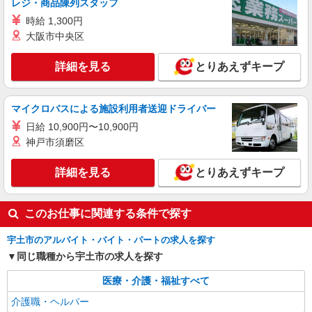
レジ・商品陳列スタッフ
時給 1,300円
アルバイト
パート
派遣社員
紹介予定派遣
大阪市中央区
日研トータルソーシング株式会社 メディカルケア事業部/熊本オフィ
ス
詳細を見る
とりあえずキープ
介護スタッフ／資格あり or 経験者
時給1,320円〜1,400円 ◆無資格・経験者：時
給1,320円〜 ◆初任者研修・未経験：時給1,320
マイクロバスによる施設利用者送迎ドライバー
円〜 ◆初任者研修・経験者：時給1,350円〜 ◆介
熊本県宇土市 【最寄駅】JR三角線「肥後長
日給 10,900円〜10,900円
護福祉士：時給1,400円〜 ※経験者は3ヶ月以上 ※
浜」駅 ★勤務地は3000ヶ所以上★ 自宅から通い
給与幅は経験・能力による ★週払いOK（規定あ
神戸市須磨区
やすいエリアなど、お好きな勤務地をお選び下さ
り）
い！！
詳細を見る
キープ
詳細を見る
とりあえずキープ
派遣社員
株式会社kotrio /●KM-H-2068910
このお仕事に関連する条件で探す
宇土市の小さいデイサービス★残業なし♪日勤
のみ◎夜はおうち時間
宇土市のアルバイト・バイト・パートの求人を探す
時給1450円〜2062円 ＜日払い有/週払い有/交
同じ職種から宇土市の求人を探す
通費全支給(ガソリン代含む)＞
医療・介護・福祉すべて
宇土市 【最寄り：宇土駅】
介護職・ヘルパー