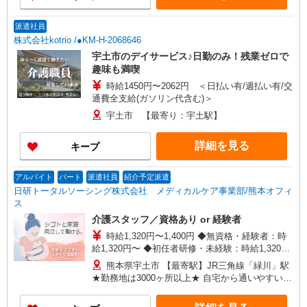
派遣社員
株式会社kotrio /●KM-H-2068646
宇土市のデイサービス♪日勤のみ！残業ゼロで
趣味も満喫
時給1450円〜2062円 ＜日払い有/週払い有/交
通費全支給(ガソリン代含む)＞
宇土市 【最寄り：宇土駅】
詳細を見る
キープ
アルバイト
パート
派遣社員
紹介予定派遣
日研トータルソーシング株式会社 メディカルケア事業部/熊本オフィ
ス
介護スタッフ／資格あり or 経験者
時給1,320円〜1,400円 ◆無資格・経験者：時
給1,320円〜 ◆初任者研修・未経験：時給1,320
円〜 ◆初任者研修・経験者：時給1,350円〜 ◆介
熊本県宇土市 【最寄駅】JR三角線「緑川」駅
護福祉士：時給1,400円〜 ※経験者は3ヶ月以上 ※
★勤務地は3000ヶ所以上★ 自宅から通いやすいエ
給与幅は経験・能力による ★週払いOK（規定あ
リアなど、お好きな勤務地をお選び下さい！！
り）