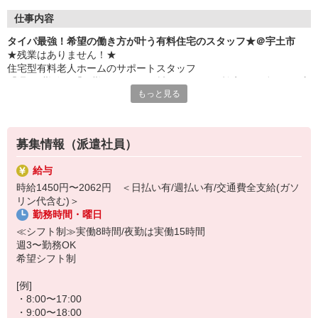
仕事内容
タイパ最強！希望の働き方が叶う有料住宅のスタッフ★＠宇土市
★残業はありません！★
住宅型有料老人ホームのサポートスタッフ
「週3日勤務」「日勤のみ」など希望のシフトで効率よく働きたい方
もっと見る
必見です！
≪仕事内容≫
・お部屋の掃除
募集情報（派遣社員）
・簡単な書類の整理
・日常生活の見守り
給与
・食事や着替え時など、必要に応じた生活介助
時給1450円〜2062円 ＜日払い有/週払い有/交通費全支給(ガソ
・お話し相手 など
リン代含む)＞
勤務時間・曜日
≪働きやすさバツグン！≫
時間通りの交代を徹底しているため、定時になったら即退勤◎
≪シフト制≫実働8時間/夜勤は実働15時間
仕事終わりのプライベートや、家庭・Wワークとの両立もバッチリ
週3〜勤務OK
です！
希望シフト制
[例]
・8:00〜17:00
・9:00〜18:00