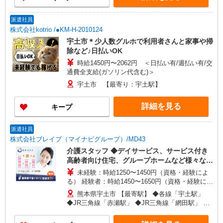
派遣社員
株式会社kotrio /●KM-H-2010124
宇土市＊少人数グルホで利用者さんと家事や掃
除など♪日払いOK
時給1450円〜2062円 ＜日払い有/週払い有/交
通費全支給(ガソリン代含む)＞
宇土市 【最寄り：宇土駅】
詳細を見る
キープ
派遣社員
株式会社ブレイブ（マイナビグループ）/MD43
介護スタッフ ◆デイサービス、サービス付き
高齢者向け住宅、グループホームなど様々な勤
務先から選べます。
未経験：時給1250〜1450円（資格・経験によ
る） 経験者：時給1450〜1650円（資格・経験によ
る） ◎月収例 時給1650円×1日8時間×22日（週5
熊本県宇土市 【最寄駅】 ◆各線「宇土駅」
日）＝29万400円 ◆昇給あり ◆支払い方法 ※日払
◆JR三角線「赤瀬駅」 ◆JR三角線「網田駅」 ★
い/週払い/月払い対応も可能です。詳しくは面談時
その他、近隣に多数勤務地あります！
にご相談ください。 ◆交通費：別途全額支給 ※当