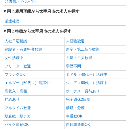
介護職・ヘルパー
詳細を見る
キープ
同じ雇用形態から太宰府市の求人を探す
アルバイト
パート
派遣社員
紹介予定派遣
派遣社員
日研トータルソーシング株式会社 メディカルケア事業部/博多オフィ
ス
同じ特徴から太宰府市の求人を探す
未経験・無資格OKの介護スタッフ
時給1,300円〜1,400円 ★週払いOK（規定あ
入社日応相談
未経験歓迎
り） ※給与幅は経験・能力による
経験者・有資格者歓迎
新卒・第二新卒歓迎
福岡県太宰府市 【最寄駅】西鉄太宰府線「太
女性活躍中
宰府」駅 ★勤務地は3000ヶ所以上★ 自宅から通
主婦・主夫歓迎
いやすいエリアなど、お好きな勤務地をお選び下
フリーター歓迎
学歴不問
さい！！
詳細を見る
キープ
ブランクOK
ミドル（40代～）活躍中
エルダー（50代～）活躍中
シニア（60代～）活躍中
高収入・高額
ボーナス・賞与あり
昇給あり
完全週休2日制
フルタイム歓迎
禁煙・分煙
駅直結・駅チカ
車通勤OK
バイク通勤OK
自転車通勤OK