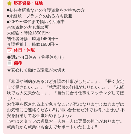
応募資格・経験
■初任者研修などの介護資格をお持ちの方
■未経験・ブランクのある方も歓迎
■20代〜60代まで幅広く活躍中
※無資格の方も相談可
未経験：時給1350円〜
初任者研修：時給1450円〜
介護福祉士：時給1650円〜
休日・休暇
◆週2〜4日休み（希望休あり）
備考
★安心して働ける環境が大切★
『希望や制約があるけど介護の仕事がしたい…』、『長く安定
して働きたい…』、『就業部署の詳細が知りたい…』、『未経
験でも大丈夫かな…』、『自分に合う仕事をマッチングしてほ
しい…』
お仕事を探される上で色々なことが気になりますよね☆まずは
お気軽にご連絡ください!!お問い合わせだけでも構いません!!不
安を解消してお仕事始めましょう♪
当社はスタッフの皆様お一人お一人に専属の担当がおります。
就業前から就業中も全力でサポートいたします!!