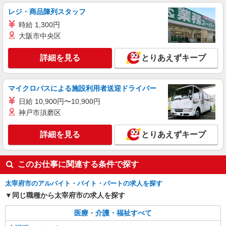
レジ・商品陳列スタッフ
アルバイト
パート
派遣社員
紹介予定派遣
日研トータルソーシング株式会社 メディカルケア事業部/博多オフィ
時給 1,300円
ス
大阪市中央区
介護スタッフ／資格あり or 経験者
詳細を見る
時給1,320円〜1,400円 ◆無資格・経験者：時
とりあえずキープ
給1,320円〜 ◆初任者研修・未経験：時給1,320
円〜 ◆初任者研修・経験者：時給1,350円〜 ◆介
福岡県太宰府市 【最寄駅】西鉄太宰府線「西
護福祉士：時給1,400円〜 ※経験者は3ヶ月以上 ※
マイクロバスによる施設利用者送迎ドライバー
鉄五条」駅 ★勤務地は3000ヶ所以上★ 自宅から
給与幅は経験・能力による ★週払いOK（規定あ
通いやすいエリアなど、お好きな勤務地をお選び
日給 10,900円〜10,900円
り）
下さい！！
詳細を見る
キープ
神戸市須磨区
アルバイト
詳細を見る
パート
派遣社員
紹介予定派遣
とりあえずキープ
日研トータルソーシング株式会社 メディカルケア事業部/博多オフィ
ス
このお仕事に関連する条件で探す
介護スタッフ／資格あり or 経験者
時給1,320円〜1,400円 ◆無資格・経験者：時
太宰府市のアルバイト・バイト・パートの求人を探す
給1,320円〜 ◆初任者研修・未経験：時給1,320
同じ職種から太宰府市の求人を探す
円〜 ◆初任者研修・経験者：時給1,350円〜 ◆介
福岡県太宰府市 【最寄駅】西鉄太宰府線「太
護福祉士：時給1,400円〜 ※経験者は3ヶ月以上 ※
宰府」駅 ★勤務地は3000ヶ所以上★ 自宅から通
医療・介護・福祉すべて
給与幅は経験・能力による ★週払いOK（規定あ
いやすいエリアなど、お好きな勤務地をお選び下
り）
さい！！