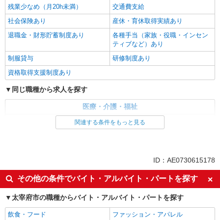
残業少なめ（月20h未満）
交通費支給
社会保険あり
産休・育休取得実績あり
退職金・財形貯蓄制度あり
各種手当（家族・役職・インセン
ティブなど）あり
制服貸与
研修制度あり
資格取得支援制度あり
同じ職種から求人を探す
医療・介護・福祉
介護職・ヘルパー
関連する条件をもっと見る
同じ特徴から求人を探す
未経験歓迎
ミドル（40代～）活躍中
ID：AE0730615178
ボーナス・賞与あり
車通勤OK
その他の条件でバイト・アルバイト・パートを探す
交通費支給
社会保険あり
太宰府市の職種からバイト・アルバイト・パートを探す
産休・育休取得実績あり
飲食・フード
ファッション・アパレル