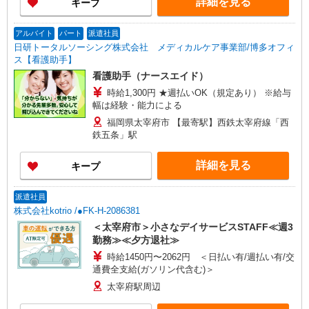
詳細を見る
キープ
アルバイト
パート
派遣社員
日研トータルソーシング株式会社 メディカルケア事業部/博多オフィ
ス【看護助手】
看護助手（ナースエイド）
時給1,300円 ★週払いOK（規定あり） ※給与
幅は経験・能力による
福岡県太宰府市 【最寄駅】西鉄太宰府線「西
鉄五条」駅
詳細を見る
キープ
派遣社員
株式会社kotrio /●FK-H-2086381
＜太宰府市＞小さなデイサービスSTAFF≪週3
勤務≫≪夕方退社≫
時給1450円〜2062円 ＜日払い有/週払い有/交
通費全支給(ガソリン代含む)＞
太宰府駅周辺