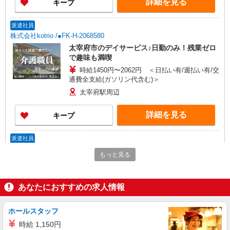
詳細を見る
キープ
派遣社員
株式会社kotrio /●FK-H-2068580
太宰府市のデイサービス♪日勤のみ！残業ゼロ
で趣味も満喫
時給1450円〜2062円 ＜日払い有/週払い有/交
通費全支給(ガソリン代含む)＞
太宰府駅周辺
詳細を見る
キープ
派遣社員
株式会社kotrio /●FK-H-2020457
もっと見る
太宰府市★未経験OKの人間関係に悩まない職
場へ★サ高住スタッフ
時給1450円〜2062円 ＜日払い有/週払い有/交
あなたにおすすめの求人情報
通費全支給(ガソリン代含む)＞
太宰府駅周辺
ホールスタッフ
時給 1,150円
詳細を見る
キープ