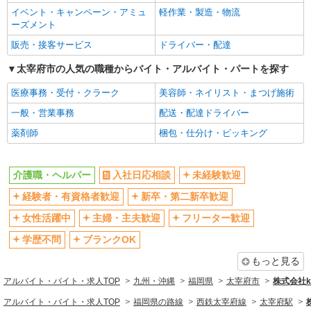
イベント・キャンペーン・アミュ
軽作業・製造・物流
ーズメント
販売・接客サービス
ドライバー・配達
太宰府市の人気の職種からバイト・アルバイト・パートを探す
医療事務・受付・クラーク
美容師・ネイリスト・まつげ施術
一般・営業事務
配送・配達ドライバー
薬剤師
梱包・仕分け・ピッキング
介護職・ヘルパー
入社日応相談
未経験歓迎
経験者・有資格者歓迎
新卒・第二新卒歓迎
女性活躍中
主婦・主夫歓迎
フリーター歓迎
学歴不問
ブランクOK
もっと見る
アルバイト・バイト・求人TOP
九州・沖縄
福岡県
太宰府市
株式会社ko
アルバイト・バイト・求人TOP
福岡県の路線
西鉄太宰府線
太宰府駅