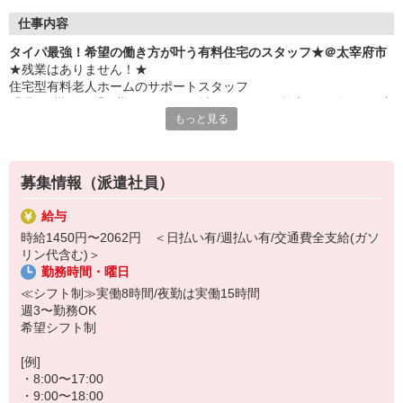
仕事内容
タイパ最強！希望の働き方が叶う有料住宅のスタッフ★＠太宰府市
★残業はありません！★
住宅型有料老人ホームのサポートスタッフ
「週3日勤務」「日勤のみ」など希望のシフトで効率よく働きたい方
もっと見る
必見です！
≪仕事内容≫
・お部屋の掃除
募集情報（派遣社員）
・簡単な書類の整理
・日常生活の見守り
給与
・食事や着替え時など、必要に応じた生活介助
時給1450円〜2062円 ＜日払い有/週払い有/交通費全支給(ガソ
・お話し相手 など
リン代含む)＞
勤務時間・曜日
≪働きやすさバツグン！≫
時間通りの交代を徹底しているため、定時になったら即退勤◎
≪シフト制≫実働8時間/夜勤は実働15時間
仕事終わりのプライベートや、家庭・Wワークとの両立もバッチリ
週3〜勤務OK
です！
希望シフト制
[例]
・8:00〜17:00
・9:00〜18:00