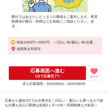
弊社ではあなたにピッタリの職場をご案内します。希望
勤務地や曜日・時間などお気軽にご相談ください。担
当...
時給1450円〜2062円 ＜日払い有/週払い有/交通費
全支給(ガソリン代含む)＞
福岡県太宰府市
応募画面へ進む
1分で応募完了!!
キープ
求人応募期間：2026/08/01～2026/08/09
応募から最短3日でお仕事決定！日払い・週払いも選べるので急
な出費も安心◎勤務は短期2ヶ月〜OK！長期勤務も大歓迎！