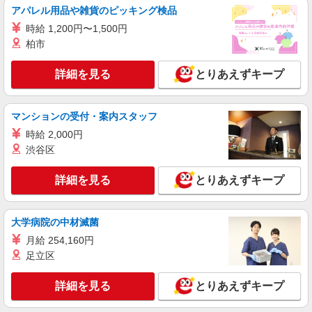
アパレル用品や雑貨のピッキング検品
派遣社員
時給 1,200円〜1,500円
株式会社kotrio /●FK-H-2069236
柏市
太宰府市＊幅広い世代が活動中！サ高住のサポ
ートSTAFF
詳細を見る
とりあえずキープ
時給1450円〜2062円 ＜日払い有/週払い有/交
通費全支給(ガソリン代含む)＞
太宰府駅周辺
マンションの受付・案内スタッフ
時給 2,000円
詳細を見る
キープ
渋谷区
派遣社員
詳細を見る
とりあえずキープ
株式会社kotrio /●FK-H-2099765
介護は人生のサポーター。サ高住STAFF募
集。日払いOK！
大学病院の中材滅菌
時給1450円〜2062円 ＜日払い有/週払い有/交
月給 254,160円
通費全支給(ガソリン代含む)＞
足立区
太宰府駅周辺
詳細を見る
とりあえずキープ
詳細を見る
キープ