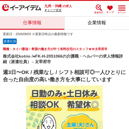
九州・沖縄
の求人
▼エリア変更
仕事情報
企業情報
更新日：2026/08/03 ※更新日時点の最新情報です
派遣社員
職種：タイパ最強！希望の働き方が叶う有料住宅のスタッフ★＠太宰府市
株式会社kotrio /●FK-H-2051066の介護職・ヘルパーの求人情報詳
細（派遣社員） - 太宰府市
週3日〜OK / 残業なし / シフト相談可◎一人ひとりに
合った自由度の高い働き方を大事にしています