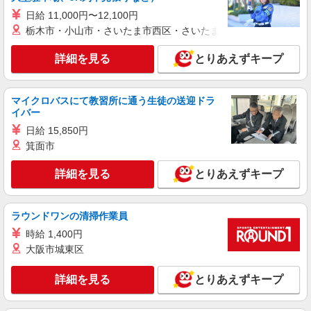
日給 11,000円〜12,100円
派遣社員
栃木市・小山市・さいたま市西区・さいたま市岩槻区・久喜市・
株式会社kotrio /●FK-H-2051208
太宰府市＊年齢不問◎未経験から安定した業界
詳細を見る
とりあえずキープ
へ＊サ高住
時給1450円〜2062円 ＜日払い有/週払い有/交
通費全支給(ガソリン代含む)＞
マイクロバスにて教習所に通う生徒の送迎ドラ
太宰府駅周辺
イバー
日給 15,850円
詳細を見る
キープ
箕面市
派遣社員
詳細を見る
とりあえずキープ
株式会社ブレイブ（マイナビグループ）/MD40
介護スタッフ ◆デイサービス、サービス付き
高齢者向け住宅、グループホームなど様々な勤
ラウンドワンの清掃作業員
務先から選べます。
未経験：時給1400〜1600円（資格・経験によ
時給 1,400円
る） 経験者：時給1600〜1800円（資格・経験によ
大阪市城東区
る） ◎月収例 時給1800円×1日8時間×22日（週5
福岡県太宰府市 【最寄駅】 ◆西鉄太宰府線
日）＝31万6800円 ◆昇給あり ◆支払い方法 ※日
「太宰府駅」 ◆西鉄天神大牟田線「都府楼前駅」
詳細を見る
とりあえずキープ
払い/週払い/月払い対応も可能です。詳しくは面談
◆JR鹿児島本線「都府楼南駅」 ★その他、近隣に
時にご相談ください。 ◆交通費：別途全額支給 ※
多数勤務地あります！
詳細を見る
キープ
当社規定あり