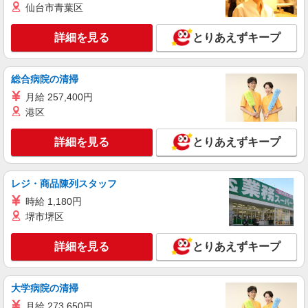
仙台市青葉区
派遣社員
詳細を見る
とりあえずキープ
株式会社kotrio /●FK-H-2012217
太宰府市｜未経験でも大丈夫◎研修が手厚い有
料住宅の介護♪
総合病院の清掃
時給1450円〜2062円 ＜日払い有/週払い有/交
月給 257,400円
通費全支給(ガソリン代含む)＞
港区
太宰府駅周辺
詳細を見る
とりあえずキープ
詳細を見る
キープ
派遣社員
レジ・商品陳列スタッフ
株式会社kotrio /●FK-H-2066826
時給 1,180円
太宰府市＊グループホームSTAFF＊経験不問
堺市堺区
◎日収1.1万円も可
時給1450円〜2062円 ＜日払い有/週払い有/交
詳細を見る
とりあえずキープ
通費全支給(ガソリン代含む)＞
太宰府駅周辺
大学病院の清掃
詳細を見る
キープ
月給 273,650円