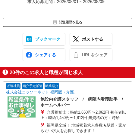
求人応募期間：2026/08/01～2026/08/09
閲覧履歴を見る
ブックマーク
ポストする
シェアする
URLをシェア
20
件のこの求人と職種が同じ求人
派遣社員
紹介予定派遣
職業紹介
株式会社ニッソーネット 福岡版（介護）
施設内介護スタッフ / 病院内看護助手 /
ホームヘルパー
介護福祉士：時給1,650円〜2,062円 初任者以
上：時給1,450円〜1,812円 無資格の方：時給
1,350円〜1,687円 ※給与幅は勤務先による +交通
福岡県全域！ 地域密着求人多数★駅近・家か
費、諸手当（勤務先による） +0円で介護資格が取
ら近い求人をお探しできます！
れる （別途規定） ★給与日払い制度あり！