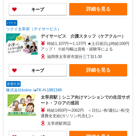
詳細を見る
キープ
パート
ツクイ太宰府（デイサービス）
デイサービス 介護スタッフ（ケアクルー）
時給1,107円〜1,137円 ★土日祝日は時給100円
アップ！ ※給与幅は資格・経験等による
福岡県太宰府市国分三丁目1-30
詳細を見る
キープ
派遣社員
株式会社kotrio /●FK-H-1981349
太宰府駅｜シニア向けマンションでの生活サポ
ート・フロアの巡回
時給1450円〜2062円 ＜日払い有/週払い有/交
通費全支給(ガソリン代含む)＞
太宰府駅周辺