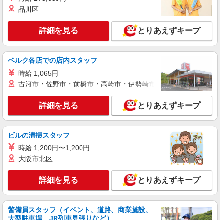
品川区
派遣社員
株式会社kotrio /●FK-H-2067908
詳細を見る
とりあえずキープ
太宰府市｜まずは送迎業務で活躍しよう◎デイ
サービスSTAFF
時給1450円〜2062円 ＜日払い有/週払い有/交
ベルク各店での店内スタッフ
通費全支給(ガソリン代含む)＞
時給 1,065円
太宰府駅周辺
古河市・佐野市・前橋市・高崎市・伊勢崎市・太田市・館林市・
詳細を見る
キープ
詳細を見る
とりあえずキープ
派遣社員
株式会社kotrio /●FK-H-2067040
ビルの清掃スタッフ
太宰府市≫家庭的でこぢんまりしたグルホ＊家
時給 1,200円〜1,200円
事サポートなど
大阪市北区
時給1450円〜2062円 ＜日払い有/週払い有/交
通費全支給(ガソリン代含む)＞
詳細を見る
とりあえずキープ
太宰府駅周辺
警備員スタッフ（イベント、道路、商業施設、
詳細を見る
キープ
大型駐車場、JR列車見張りなど）