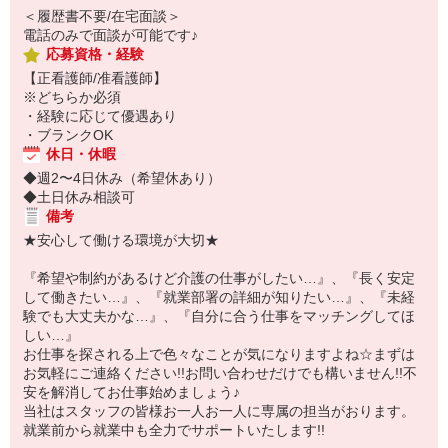
＜履歴書不要/在宅面談＞
電話のみで面談が可能です♪
応募資格・経験
【正看護師/准看護師】
※どちらか必須
・経験に応じて優遇あり
・ブランクOK
休日・休暇
◆週2〜4日休み（希望休あり）
◆土日休み相談可
備考
★安心して働ける環境が大切★
『希望や制約があるけど介護の仕事がしたい…』、『長く安定
して働きたい…』、『就業部署の詳細が知りたい…』、『未経
験でも大丈夫かな…』、『自分に合う仕事をマッチングしてほ
しい…』
お仕事を探される上で色々なことが気になりますよね☆まずは
お気軽にご連絡ください!!お問い合わせだけでも構いません!!不
安を解消してお仕事始めましょう♪
当社はスタッフの皆様お一人お一人に専属の担当がおります。
就業前から就業中も全力でサポートいたします!!