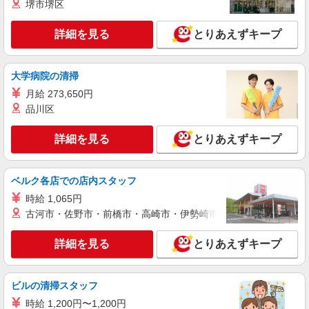
堺市堺区
20代〜50代活躍中！デイサービスの看護師＊
残業なし◎日勤のみ
詳細を見る
とりあえずキープ
時給2000円〜2500円＜交通費全額支給(ガソリ
ン代含む)/日払い可/週払い可＞
宇土市 【最寄り：宇土駅】
大学病院の清掃
月給 273,650円
詳細を見る
キープ
品川区
派遣社員
詳細を見る
とりあえずキープ
株式会社kotrio /●KM-H-1944287
デイサービス看護STAFF｜面接なし！履歴書
不要！ブランクOK◎
ベルク各店での店内スタッフ
時給2300円〜2875円＜交通費全額支給(ガソリ
時給 1,065円
ン代含む)/日払い可/週払い可＞
古河市・佐野市・前橋市・高崎市・伊勢崎市・太田市・館林市・
宇土市 【最寄り：宇土駅】
詳細を見る
とりあえずキープ
詳細を見る
キープ
派遣社員
ビルの清掃スタッフ
株式会社kotrio /●KM-H-2102260
時給 1,200円〜1,200円