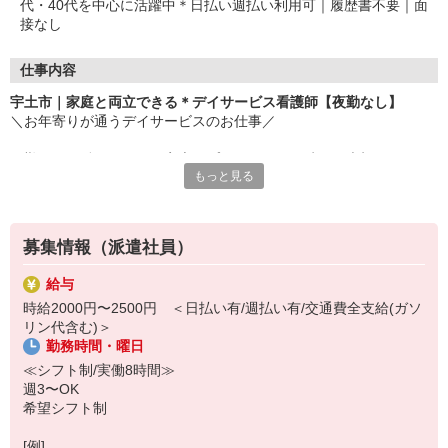
代・40代を中心に活躍中＊日払い週払い利用可｜履歴書不要｜面
接なし
仕事内容
宇土市｜家庭と両立できる＊デイサービス看護師【夜勤なし】
＼お年寄りが通うデイサービスのお仕事／
日勤のみで働きやすく、家庭やプライベートの時間も大切にしなが
もっと見る
ら自分のペースで働ける環境です◎
▽おもなお仕事内容
・バイタルチェック
募集情報（派遣社員）
・健康相談
・服薬管理
給与
・看護記録の作成 など
時給2000円〜2500円 ＜日払い有/週払い有/交通費全支給(ガソ
リン代含む)＞
利用者様と会話する時間が長いので、一人ひとりとじっくり関われ
勤務時間・曜日
ます♪
「寄り添う看護」が好きな方、大歓迎！
≪シフト制/実働8時間≫
週3〜OK
気になった方はお気軽にご応募ください(＾0＾)
希望シフト制
[例]