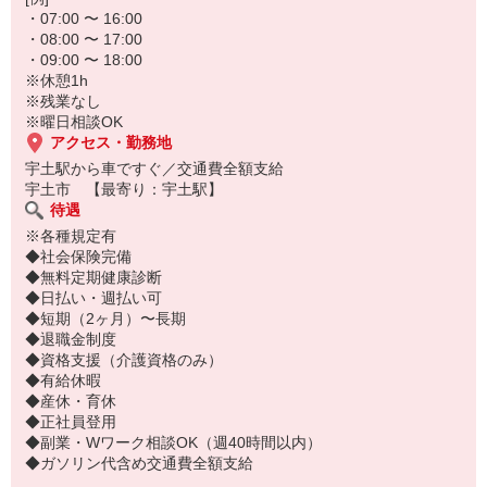
・07:00 〜 16:00
・08:00 〜 17:00
・09:00 〜 18:00
※休憩1h
※残業なし
※曜日相談OK
アクセス・勤務地
宇土駅から車ですぐ／交通費全額支給
宇土市 【最寄り：宇土駅】
待遇
※各種規定有
◆社会保険完備
◆無料定期健康診断
◆日払い・週払い可
◆短期（2ヶ月）〜長期
◆退職金制度
◆資格支援（介護資格のみ）
◆有給休暇
◆産休・育休
◆正社員登用
◆副業・Wワーク相談OK（週40時間以内）
◆ガソリン代含め交通費全額支給