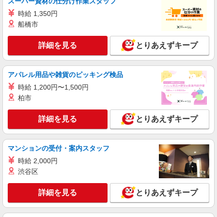
スーパー資材の仕分け作業スタッフ
書不要！面接なし♪
時給 1,350円
時給2000円〜2500円＜ガソリン代含め交通費
船橋市
全額支給/日払い・週払いOK＞
宇土市 【最寄り：宇土駅】
詳細を見る
とりあえずキープ
詳細を見る
キープ
アパレル用品や雑貨のピッキング検品
派遣社員
時給 1,200円〜1,500円
株式会社kotrio /●KM-H-1980758
柏市
宇土市＊看護助手＊日払いOK！推し活の軍資
金も即ゲット◎
詳細を見る
とりあえずキープ
時給1450円〜2062円 ＜日払い有/週払い有/交
通費全支給(ガソリン代含む)＞
宇土市 【最寄り：宇土駅】
マンションの受付・案内スタッフ
時給 2,000円
詳細を見る
キープ
渋谷区
業務委託
詳細を見る
とりあえずキープ
SOMPOヘルスサポート株式会社 全支援対応コース
保健師・管理栄養士 特定保健指導