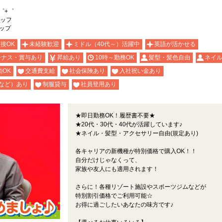
゜+゜
ッフ
ョップ
面接OK
未経験歓迎
ミドル（40代～）活躍中
英語が活かせる
ーナス・賞与あり
昇給あり
10時～勤務OK
髪型・髪色自由
ネイル
OK
交通費支給
社会保険あり
入社祝い金あり
など）あり
制服貸与
社員登用あり
★即日勤務OK！履歴書不要★
★20代・30代・40代が活躍しています♪
★ネイル・髪型・アクセサリー自由(規定あり)
各キャリアの新機種が特別価格で購入OK！！
自分だけじゃなくって、
家族や友人にも適用されます！
さらに！各種リゾート施設やスポーツジムなどが
特別割引価格でご利用可能☆
お得に過ごしたいあなたの味方です♪