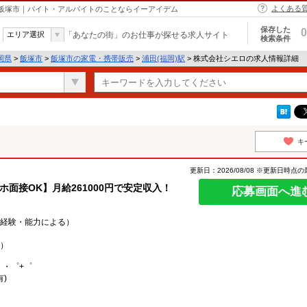
よくある
 飯塚市｜バイト・アルバイトのことならイーアイデム
保存した
0
エリア選択
「あなたの街」のお仕事が探せる求人サイト
検索条件
岡県
>
飯塚市
>
飯塚市の家電・携帯販売
>
浦田(福岡)駅
> 株式会社シエロの求人情報詳細
キ
更新日：2026/08/08 ※更新日時点
マホ面接OK】月給261000円で安定収入！
応募画面へ進
0円（経験・能力による）
）
。・゜+゜
)