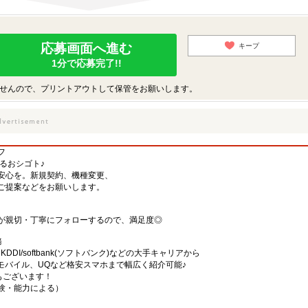
応募画面へ進む
キープ
1分で応募完了!!
せんので、プリントアウトして保管をお願いします。
フ
するおシゴト♪
安心を。新規契約、機種変更、
ご提案などをお願いします。
が親切・丁寧にフォローするので、満足度◎
務
)・KDDI/softbank(ソフトバンク)などの大手キャリアから
、楽天モバイル、UQなど格安スマホまで幅広く紹介可能♪
舗もございます！
（経験・能力による）