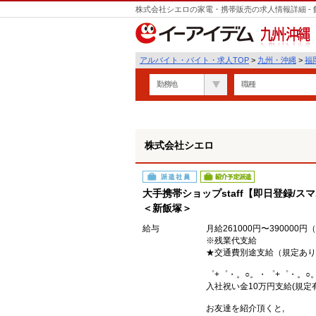
株式会社シエロの家電・携帯販売の求人情報詳細 -
遣
九州・沖縄
アルバイト・バイト・求人TOP
>
九州・沖縄
>
福
勤務地
職種
株式会社シエロ
派遣社員
紹介予定派遣
大手携帯ショップstaff【即日登録/ス
＜新飯塚＞
給与
月給261000円〜39000
※残業代支給
★交通費別途支給（規定あり
゜+゜・。○。・゜+゜・。○
入社祝い金10万円支給(規定有
お友達を紹介頂くと,