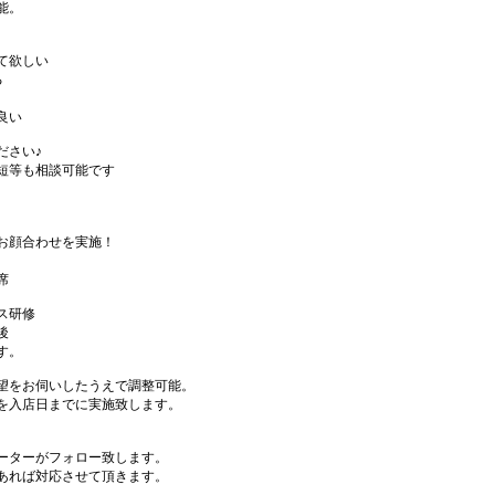
能。
て欲しい
る
良い
ださい♪
短等も相談可能です
お顔合わせを実施！
席
ス研修
後
す。
望をお伺いしたうえで調整可能。
を入店日までに実施致します。
ーターがフォロー致します。
あれば対応させて頂きます。