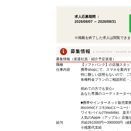
求人応募期間 ：
2026/08/07 ～ 2026/08/31
※掲載を終了した求人は閲覧できま
募集情報（派遣社員・紹介予定派遣）
職種
【ソフトバンク】の店舗スタッ
仕事内容
携帯shopにて、スマホを案内
特に難しい説明もないので、ご
各種料金プランのご相談対応・
初めての方でも安心♪
あなた専属のコーディネーター
■携帯やインターネット販売業
docomo(ドコモ)/au(エーユー
ワイモバイル(Y!mobille)
人気のApple（アップル）店
給与
月給261000円〜390000円
※残業代支給