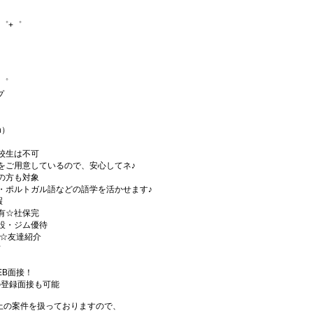
゜+゜
+゜
プ
h）
校生は不可
をご用意しているので、安心してネ♪
の方も対象
・ポルトガル語などの語学を活かせます♪
暇
有☆社保完
設・ジム優待
)☆友達紹介
有
EB面接！
の登録面接も可能
件以上の案件を扱っておりますので、