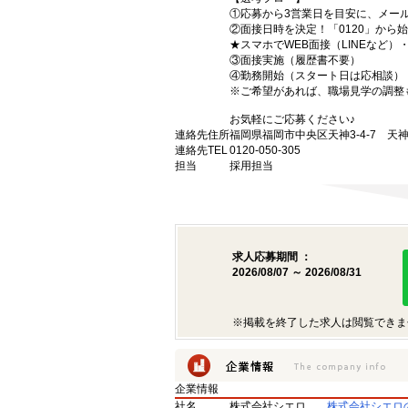
①応募から3営業日を目安に、メール
②面接日時を決定！「0120」から
★スマホでWEB面接（LINEなど
③面接実施（履歴書不要）
④勤務開始（スタート日は応相談）
※ご希望があれば、職場見学の調整
お気軽にご応募ください♪
連絡先住所
福岡県福岡市中央区天神3-4-7 天神
連絡先TEL
0120-050-305
担当
採用担当
求人応募期間 ：
2026/08/07 ～ 2026/08/31
※掲載を終了した求人は閲覧できま
企業情報
社名
株式会社シエロ
株式会社シエロ