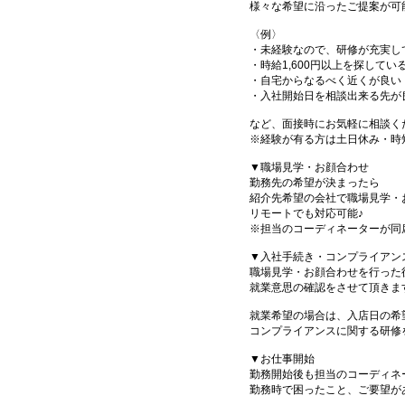
様々な希望に沿ったご提案が可
〈例〉
・未経験なので、研修が充実し
・時給1,600円以上を探してい
・自宅からなるべく近くが良い
・入社開始日を相談出来る先が
など、面接時にお気軽に相談く
※経験が有る方は土日休み・時
▼職場見学・お顔合わせ
勤務先の希望が決まったら
紹介先希望の会社で職場見学・
リモートでも対応可能♪
※担当のコーディネーターが同
▼入社手続き・コンプライアン
職場見学・お顔合わせを行った
就業意思の確認をさせて頂きま
就業希望の場合は、入店日の希
コンプライアンスに関する研修
▼お仕事開始
勤務開始後も担当のコーディネ
勤務時で困ったこと、ご要望が