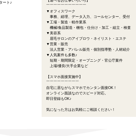
【選べるお仕事いろいろ】
タート♪
￣￣￣￣￣￣￣￣￣￣￣
▼オフィスワーク
事務、経理、データ入力、コールセンター、受付
▼工場・製造・軽作業系
機械/食品製造・梱包・仕分け・加工・組立・検査
▼美容系
眉毛サロンのアイブロウ・ネイリスト・エステ
▼営業・販売
法人営業・アパレル販売・個別指導塾・人材紹介
▼人気案件も多数♪
短期・期間限定・オープニング・官公庁案件
上場/優良/大手企業など
【スマホ面接実施中】
￣￣￣￣￣￣￣￣￣
自宅に居ながらスマホでカンタン面接OK！
オンライン面談なのでスピード対応。
即日登録もOK♪
気になった方はお気軽にご相談ください！