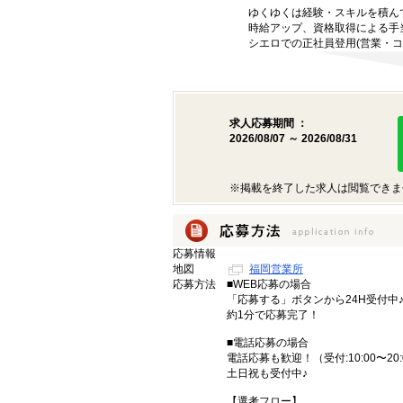
ゆくゆくは経験・スキルを積ん
時給アップ、資格取得による手
シエロでの正社員登用(営業・コ
求人応募期間 ：
2026/08/07 ～ 2026/08/31
※掲載を終了した求人は閲覧できま
応募情報
地図
福岡営業所
応募方法
■WEB応募の場合
「応募する」ボタンから24H受付中
約1分で応募完了！
■電話応募の場合
電話応募も歓迎！（受付:10:00〜20:
土日祝も受付中♪
【選考フロー】