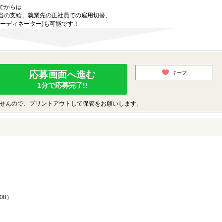
でからは
当の支給、就業先の正社員での雇用切替、
ーディネーター)も可能です！
応募画面へ進む
キープ
1分で応募完了!!
せんので、プリントアウトして保管をお願いします。
♪
00）