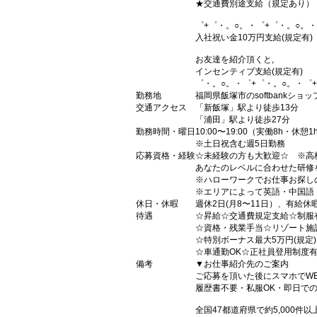
★交通費別途支給（規定あり）
゜+゜・。○。・゜+゜・。○。・
入社祝い金10万円支給(規定有)
お友達を紹介頂くと,
インセンティブ支給(規定有)
゜・。○。・゜+゜・。○。・゜
勤務地
福岡県飯塚市のsoftbankショッ
交通アクセス
「新飯塚」駅より徒歩13分
「浦田」駅より徒歩27分
勤務時間・曜日
10:00〜19:00（実働8h・休憩1
※土日祝含む週5日勤務
応募資格・経験
☆未経験の方も大歓迎☆ ※高
あなたのレベルに合わせた研修
※ハローワークでお仕事お探し
※エリアによって英語・中国語
休日・休暇
週休2日(月8〜11日）、有給休
待遇
☆昇給☆交通費規定支給☆制服
☆資格・残業手当☆リゾート施
☆特別ボーナス最大5万円(規定
☆車通勤OK☆正社員登用制度
備考
▼お仕事紹介先のご案内
ご応募を頂いた後にスマホでW
履歴書不要・私服OK・即日で
全国47都道府県で約5,000