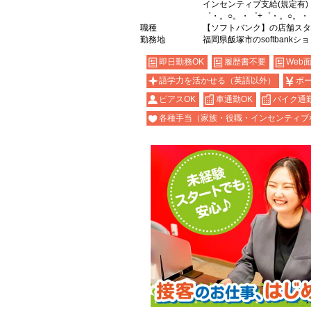
インセンティブ支給(規定有)
゜・。○。・゜+゜・。○。・
職種
【ソフトバンク】の店舗スタ
勤務地
福岡県飯塚市のsoftbankシ
即日勤務OK
履歴書不要
Web
語学力を活かせる（英語以外）
ボ
ピアスOK
車通勤OK
バイク通勤
各種手当（家族・役職・インセンティブ