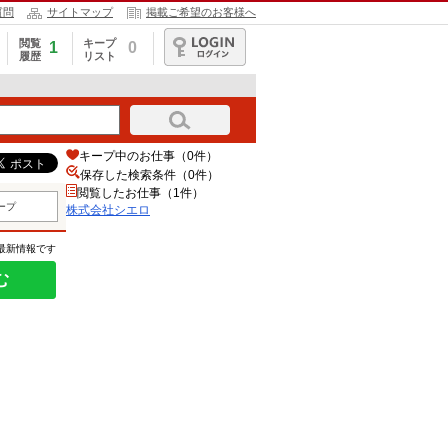
質問
サイトマップ
掲載ご希望のお客様へ
閲覧
キープ
1
0
履歴
リスト
ログイン
キープ中のお仕事（0件）
保存した検索条件（
0
件）
閲覧したお仕事（1件）
ープ
株式会社シエロ
の最新情報です
む