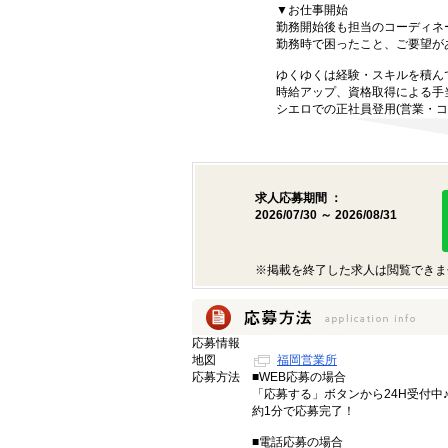
▼お仕事開始
勤務開始後も担当のコーディネ
勤務時で困ったこと、ご要望が
ゆくゆくは経験・スキルを積ん
時給アップ、資格取得による手
シエロでの正社員登用(営業・コ
求人応募期間 ：
2026/07/30 ～ 2026/08/31
※掲載を終了した求人は閲覧できま
応募情報
地図
福岡営業所
応募方法
■WEB応募の場合
「応募する」ボタンから24H受付中
約1分で応募完了！
■電話応募の場合