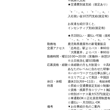
※残業代支給
★交通費別途支給（規定あり）
゜+゜・。○。・゜+゜・。○。・
入社祝い金10万円支給(規定有)
お友達を紹介頂くと,
インセンティブ支給(規定有)
★月2回払い・週払い可能（規
゜・。○。・゜+゜・。○。・゜
勤務地
鹿児島県鹿屋市の家電量販店
交通アクセス
「志布志」駅よりバス・車60分
「大隈夏井」よりバス・車60分
勤務時間・曜日
10:00〜20:00（実働8h・休憩1
※土日祝含む週5日勤務
応募資格・経験
☆未経験の方も大歓迎☆ ※高
あなたのレベルに合わせた研修
※ハローワークでお仕事お探し
※エリアによって英語・中国語
休日・休暇
週休2日(月8〜11日）、有給休
待遇
☆昇給☆交通費規定支給☆制服
☆資格・残業手当☆リゾート施
☆特別ボーナス最大5万円(規定
☆車通勤OK☆正社員登用制度
☆週払い・月2回払いOK
備考
▼お仕事紹介先のご案内