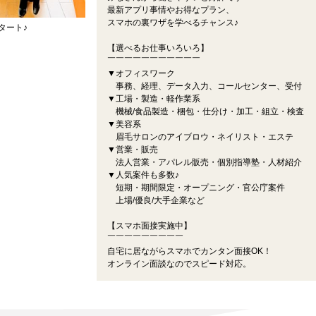
最新アプリ事情やお得なプラン、
スマホの裏ワザを学べるチャンス♪
タート♪
【選べるお仕事いろいろ】
￣￣￣￣￣￣￣￣￣￣￣
▼オフィスワーク
事務、経理、データ入力、コールセンター、受付
▼工場・製造・軽作業系
機械/食品製造・梱包・仕分け・加工・組立・検査
▼美容系
眉毛サロンのアイブロウ・ネイリスト・エステ
▼営業・販売
法人営業・アパレル販売・個別指導塾・人材紹介
▼人気案件も多数♪
短期・期間限定・オープニング・官公庁案件
上場/優良/大手企業など
【スマホ面接実施中】
￣￣￣￣￣￣￣￣￣
自宅に居ながらスマホでカンタン面接OK！
オンライン面談なのでスピード対応。