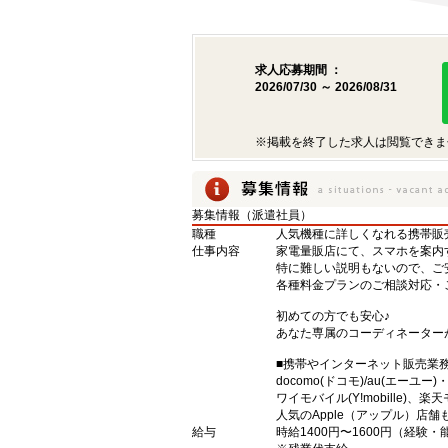
求人応募期間 ：
2026/07/30 ～ 2026/08/31
※掲載を終了した求人は閲覧できま
募集情報（派遣社員）
職種
人気機種に詳しくなれる携帯販売
仕事内容
家電量販店にて、スマホを案内
特に難しい説明もないので、ご
各種料金プランのご相談対応・
初めての方でも安心♪
あなた専属のコーディネーター
■携帯やインターネット販売業
docomo(ドコモ)/au(エーユー
ワイモバイル(Y!mobille)
人気のApple（アップル）店
給与
時給1400円〜1600円（経験