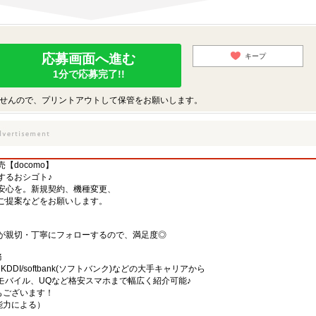
応募画面へ進む
キープ
1分で応募完了!!
せんので、プリントアウトして保管をお願いします。
【docomo】
するおシゴト♪
安心を。新規契約、機種変更、
ご提案などをお願いします。
が親切・丁寧にフォローするので、満足度◎
務
)・KDDI/softbank(ソフトバンク)などの大手キャリアから
、楽天モバイル、UQなど格安スマホまで幅広く紹介可能♪
舗もございます！
・能力による）