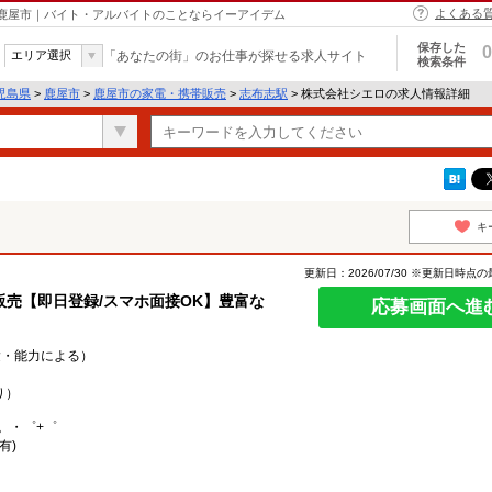
よくある
 鹿屋市｜バイト・アルバイトのことならイーアイデム
保存した
0
エリア選択
「あなたの街」のお仕事が探せる求人サイト
検索条件
児島県
>
鹿屋市
>
鹿屋市の家電・携帯販売
>
志布志駅
> 株式会社シエロの求人情報詳細
キ
更新日：2026/07/30 ※更新日時点
売【即日登録/スマホ面接OK】豊富な
応募画面へ進
経験・能力による）
り）
。・゜+゜
有)