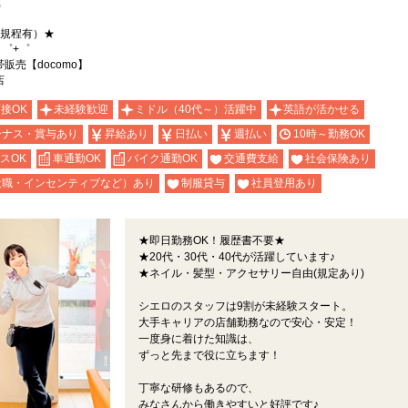
)
（規程有）★
・゜+゜
売【docomo】
店
面接OK
未経験歓迎
ミドル（40代～）活躍中
英語が活かせる
ーナス・賞与あり
昇給あり
日払い
週払い
10時～勤務OK
スOK
車通勤OK
バイク通勤OK
交通費支給
社会保険あり
役職・インセンティブなど）あり
制服貸与
社員登用あり
★即日勤務OK！履歴書不要★
★20代・30代・40代が活躍しています♪
★ネイル・髪型・アクセサリー自由(規定あり)
シエロのスタッフは9割が未経験スタート。
大手キャリアの店舗勤務なので安心・安定！
一度身に着けた知識は、
ずっと先まで役に立ちます！
丁寧な研修もあるので、
みなさんから働きやすいと好評です♪