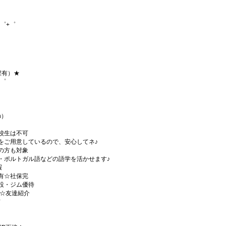
゜+゜
程有）★
+゜
h）
校生は不可
をご用意しているので、安心してネ♪
の方も対象
・ポルトガル語などの語学を活かせます♪
暇
有☆社保完
設・ジム優待
)☆友達紹介
有