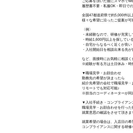
ご応募を頂いた後にスマホでW
履歴書不要・私服OK・即日で
全国47都道府県で約5,000
様々な希望に沿ったご提案が可
〈例〉
・未経験なので、研修が充実し
・時給1,600円以上を探してい
・自宅からなるべく近くが良い
・入社開始日を相談出来る先が
など、面接時にお気軽に相談く
※経験が有る方は土日休み・時
▼職場見学・お顔合わせ
勤務先の希望が決まったら
紹介先希望の会社で職場見学・
リモートでも対応可能♪
※担当のコーディネーターが同
▼入社手続き・コンプライアン
職場見学・お顔合わせを行った
就業意思の確認をさせて頂きま
就業希望の場合は、入店日の希
コンプライアンスに関する研修