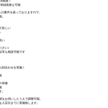
EB面接！
の登録面接も可能
件以上の案件を扱っておりますので、
能。
て欲しい
る
良い
ださい♪
短等も相談可能です
お顔合わせを実施！
席
ス研修
後
す。
望をお伺いしたうえで調整可能。
を入店日までに実施致します。