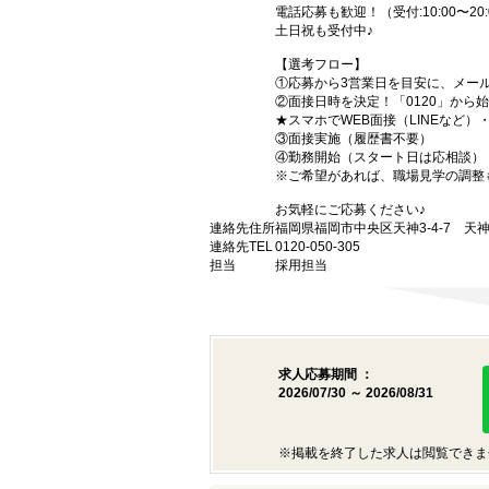
電話応募も歓迎！（受付:10:00〜20:
土日祝も受付中♪
【選考フロー】
①応募から3営業日を目安に、メール
②面接日時を決定！「0120」から
★スマホでWEB面接（LINEなど
③面接実施（履歴書不要）
④勤務開始（スタート日は応相談）
※ご希望があれば、職場見学の調整
お気軽にご応募ください♪
連絡先住所
福岡県福岡市中央区天神3-4-7 天神
連絡先TEL
0120-050-305
担当
採用担当
求人応募期間 ：
2026/07/30 ～ 2026/08/31
※掲載を終了した求人は閲覧できま