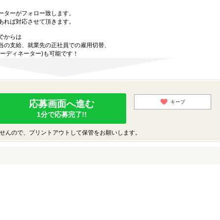
ーターがフォロー致します。
あれば対応させて頂きます。
でからは
当の支給、就業先の正社員での雇用切替、
ーディネーター)も可能です！
応募画面へ進む
キープ
1分で応募完了!!
せんので、プリントアウトして保管をお願いします。
♪