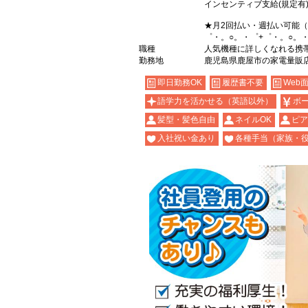
インセンティブ支給(規定有
★月2回払い・週払い可能
゜・。○。・゜+゜・。○。
職種
人気機種に詳しくなれる携帯販
勤務地
鹿児島県鹿屋市の家電量販
即日勤務OK
履歴書不要
Web
語学力を活かせる（英語以外）
ボ
髪型・髪色自由
ネイルOK
ピア
入社祝い金あり
各種手当（家族・