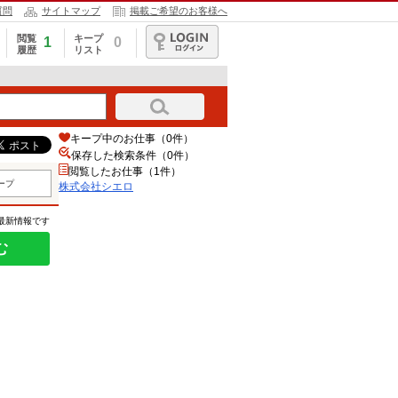
質問
サイトマップ
掲載ご希望のお客様へ
閲覧
キープ
1
0
履歴
リスト
ログイン
キープ中のお仕事（0件）
保存した検索条件（
0
件）
閲覧したお仕事（1件）
ープ
株式会社シエロ
の最新情報です
む