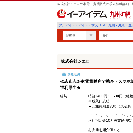
株式会社シエロの家電・携帯販売の求人情報詳細 -
九州・沖縄
アルバイト・バイト・求人TOP
>
九州・沖縄
>
鹿
勤務地
職種
株式会社シエロ
派遣社員
≪志布志≫家電量販店で携帯・スマホ販
福利厚生★
給与
時給1400円〜1600円（
※残業代支給
★交通費別途支給（規定あ
゜+゜・。○。・゜+゜・。○
入社祝い金10万円支給(規定
お友達を紹介頂くと,