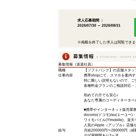
求人応募期間 ：
2026/07/30 ～ 2026/08/31
※掲載を終了した求人は閲覧できま
募集情報（派遣社員）
職種
【ソフトバンク】の店舗スタッ
仕事内容
携帯shopにて、スマホを案内
特に難しい説明もないので、ご
各種料金プランのご相談対応・
初めての方でも安心♪
あなた専属のコーディネーター
■携帯やインターネット販売業
docomo(ドコモ)/au(エーユー
ワイモバイル(Y!mobille)
人気のApple（アップル）店
給与
月給200000円〜280000円
※試用期間あり3ヶ月