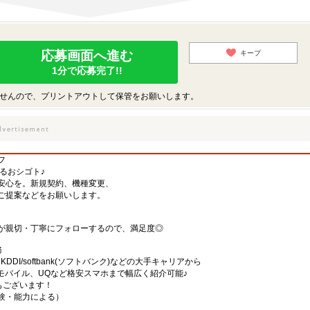
応募画面へ進む
キープ
1分で応募完了!!
せんので、プリントアウトして保管をお願いします。
フ
するおシゴト♪
安心を。新規契約、機種変更、
ご提案などをお願いします。
が親切・丁寧にフォローするので、満足度◎
務
)・KDDI/softbank(ソフトバンク)などの大手キャリアから
、楽天モバイル、UQなど格安スマホまで幅広く紹介可能♪
舗もございます！
（経験・能力による）