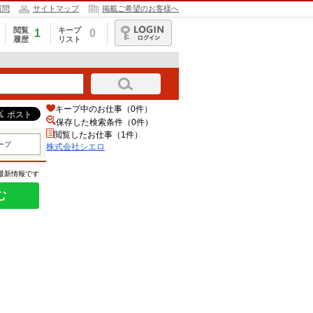
質問
サイトマップ
掲載ご希望のお客様へ
閲覧
キープ
1
0
履歴
リスト
ログイン
キープ中のお仕事（0件）
保存した検索条件（
0
件）
閲覧したお仕事（1件）
ープ
株式会社シエロ
の最新情報です
む