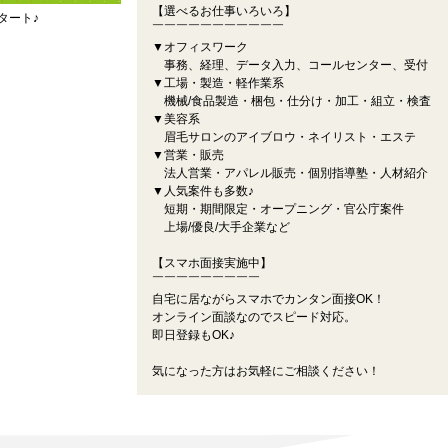
【選べるお仕事いろいろ】
タート♪
￣￣￣￣￣￣￣￣￣￣￣
▼オフィスワーク
事務、経理、データ入力、コールセンター、受付
▼工場・製造・軽作業系
機械/食品製造・梱包・仕分け・加工・組立・検査
▼美容系
眉毛サロンのアイブロウ・ネイリスト・エステ
▼営業・販売
法人営業・アパレル販売・個別指導塾・人材紹介
▼人気案件も多数♪
短期・期間限定・オープニング・官公庁案件
上場/優良/大手企業など
【スマホ面接実施中】
￣￣￣￣￣￣￣￣￣
自宅に居ながらスマホでカンタン面接OK！
オンライン面談なのでスピード対応。
即日登録もOK♪
気になった方はお気軽にご相談ください！