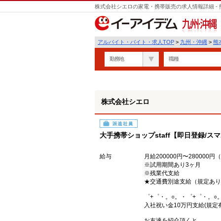
株式会社シエロの家電・携帯販売の求人情報詳細 -
九州・沖縄
アルバイト・バイト・求人TOP
>
九州・沖縄
>
熊
勤務地
職種
株式会社シエロ
派遣社員
大手携帯ショップstaff【即日登録/ス
給与
月給200000円〜28000
※試用期間あり3ヶ月
※残業代支給
★交通費別途支給（規定あり
゜+゜・。○。・゜+゜・。○
入社祝い金10万円支給(規定有
お友達を紹介頂くと,