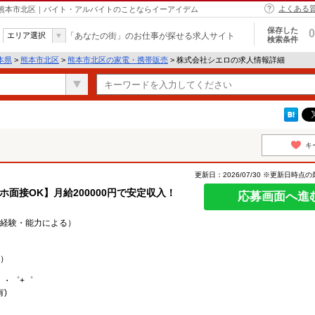
よくある
 熊本市北区｜バイト・アルバイトのことならイーアイデム
保存した
0
エリア選択
「あなたの街」のお仕事が探せる求人サイト
検索条件
本県
>
熊本市北区
>
熊本市北区の家電・携帯販売
> 株式会社シエロの求人情報詳細
キ
更新日：2026/07/30 ※更新日時点
マホ面接OK】月給200000円で安定収入！
応募画面へ進
0円（経験・能力による）
）
。・゜+゜
)