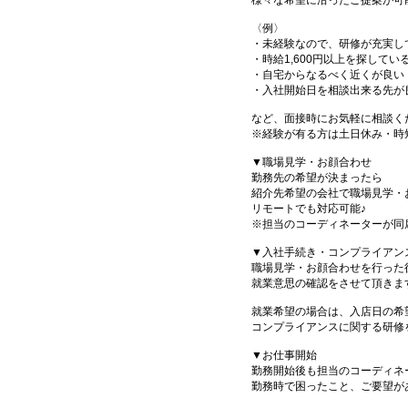
様々な希望に沿ったご提案が可
〈例〉
・未経験なので、研修が充実し
・時給1,600円以上を探してい
・自宅からなるべく近くが良い
・入社開始日を相談出来る先が
など、面接時にお気軽に相談く
※経験が有る方は土日休み・時
▼職場見学・お顔合わせ
勤務先の希望が決まったら
紹介先希望の会社で職場見学・
リモートでも対応可能♪
※担当のコーディネーターが同
▼入社手続き・コンプライアン
職場見学・お顔合わせを行った
就業意思の確認をさせて頂きま
就業希望の場合は、入店日の希
コンプライアンスに関する研修
▼お仕事開始
勤務開始後も担当のコーディネ
勤務時で困ったこと、ご要望が