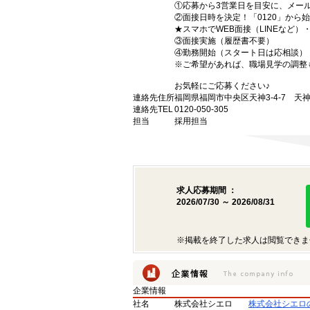
①応募から3営業日を目安に、メール
②面接日時を決定！「0120」から
★スマホでWEB面接（LINEなど
③面接実施（履歴書不要）
④勤務開始（スタート日は応相談）
※ご希望があれば、職場見学の調整
お気軽にご応募ください♪
連絡先住所
福岡県福岡市中央区天神3-4-7 天神
連絡先TEL
0120-050-305
担当
採用担当
求人応募期間 ：
2026/07/30 ～ 2026/08/31
※掲載を終了した求人は閲覧できま
企業情報
社名
株式会社シエロ
株式会社シエロ