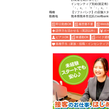
インセンティブ支給(規定有)
゜・。○。・゜+゜・。○。・
職種
【ソフトバンク】の店舗スタ
勤務地
熊本県熊本市北区のsoftban
即日勤務OK
履歴書不要
Web
語学力を活かせる（英語以外）
ボ
ピアスOK
車通勤OK
バイク通勤
各種手当（家族・役職・インセンティブ