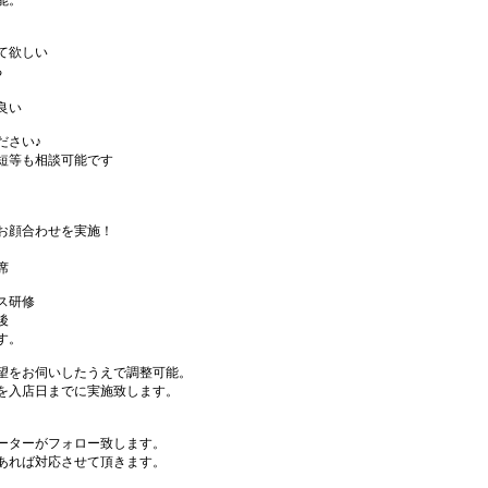
能。
て欲しい
る
良い
ださい♪
短等も相談可能です
お顔合わせを実施！
席
ス研修
後
す。
望をお伺いしたうえで調整可能。
を入店日までに実施致します。
ーターがフォロー致します。
あれば対応させて頂きます。