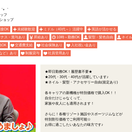
゜+゜
ッフ
kショップ
面接OK
未経験歓迎
ミドル（40代～）活躍中
英語が活かせる
ーナス・賞与あり
昇給あり
10時～勤務OK
髪型・髪色自由
ネイル
OK
交通費支給
社会保険あり
入社祝い金あり
など）あり
制服貸与
社員登用あり
★即日勤務OK！履歴書不要★
★20代・30代・40代が活躍しています♪
★ネイル・髪型・アクセサリー自由(規定あり)
各キャリアの新機種が特別価格で購入OK！！
自分だけじゃなくって、
家族や友人にも適用されます！
さらに！各種リゾート施設やスポーツジムなどが
特別割引価格でご利用可能☆
お得に過ごしたいあなたの味方です♪