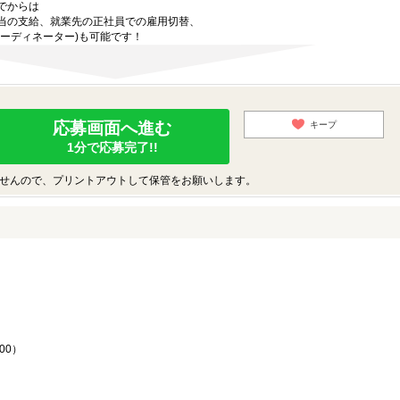
でからは
当の支給、就業先の正社員での雇用切替、
ーディネーター)も可能です！
応募画面へ進む
キープ
1分で応募完了!!
せんので、プリントアウトして保管をお願いします。
♪
00）