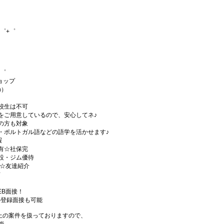
゜+゜
+゜
ショップ
h）
校生は不可
をご用意しているので、安心してネ♪
の方も対象
・ポルトガル語などの語学を活かせます♪
暇
有☆社保完
設・ジム優待
)☆友達紹介
有
EB面接！
の登録面接も可能
件以上の案件を扱っておりますので、