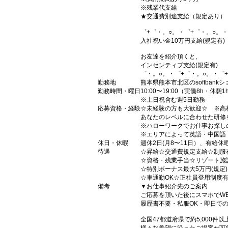
※残業代支給
★交通費別途支給（規定あり）
゜+゜・。○。・゜+゜・。○。・
入社祝い金10万円支給(規定有)
お友達を紹介頂くと,
インセンティブ支給(規定有)
゜・。○。・゜+゜・。○。・゜
勤務地
熊本県熊本市北区のsoftbank
勤務時間・曜日
10:00〜19:00（実働8h・休憩1
※土日祝含む週5日勤務
応募資格・経験
☆未経験の方も大歓迎☆ ※高
あなたのレベルに合わせた研修
※ハローワークでお仕事お探し
※エリアによって英語・中国語
休日・休暇
週休2日(月8〜11日）、有給休
待遇
☆昇給☆交通費規定支給☆制服
☆資格・残業手当☆リゾート施
☆特別ボーナス最大5万円(規定
☆車通勤OK☆正社員登用制度
備考
▼お仕事紹介先のご案内
ご応募を頂いた後にスマホでW
履歴書不要・私服OK・即日で
全国47都道府県で約5,000