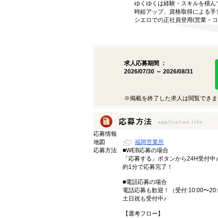
ゆくゆくは経験・スキルを積ん
時給アップ、資格取得による手
シエロでの正社員登用(営業・コ
求人応募期間 ：
2026/07/30 ～ 2026/08/31
※掲載を終了した求人は閲覧できま
応募情報
地図
福岡営業所
応募方法
■WEB応募の場合
「応募する」ボタンから24H受付中
約1分で応募完了！
■電話応募の場合
電話応募も歓迎！（受付:10:00〜20:
土日祝も受付中♪
【選考フロー】