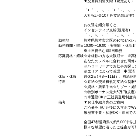
★交通費別途支給（規定あり）
゜+゜・。○。・゜+゜・。○。・
入社祝い金10万円支給(規定有)
お友達を紹介頂くと,
インセンティブ支給(規定有)
゜・。○。・゜+゜・。○。・゜
勤務地
熊本県熊本市北区のsoftbank
勤務時間・曜日
10:00〜19:00（実働8h・休憩1
※土日祝含む週5日勤務
応募資格・経験
☆未経験の方も大歓迎☆ ※高
あなたのレベルに合わせた研修
※ハローワークでお仕事お探し
※エリアによって英語・中国語
休日・休暇
週休2日(月8〜11日）、有給休
待遇
☆昇給☆交通費規定支給☆制服
☆資格・残業手当☆リゾート施
☆特別ボーナス最大5万円(規定
☆車通勤OK☆正社員登用制度
備考
▼お仕事紹介先のご案内
ご応募を頂いた後にスマホでW
履歴書不要・私服OK・即日で
全国47都道府県で約5,000
様々な希望に沿ったご提案が可