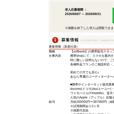
求人応募期間 ：
2026/08/07 ～ 2026/08/31
※掲載を終了した求人は閲覧できま
募集情報（派遣社員）
職種
【softbank】の携帯販売スタッ
仕事内容
携帯shopにて、スマホを案内
特に難しい説明もないので、ご
各種料金プランのご相談対応・
初めての方でも安心♪
あなた専属のコーディネーター
■携帯やインターネット販売業
docomo(ドコモ)/au(エーユー
ワイモバイル(Y!mobille)
人気のApple（アップル）店
給与
月給200000円〜387900円
※試用期間あり3ヶ月
※残業代支給