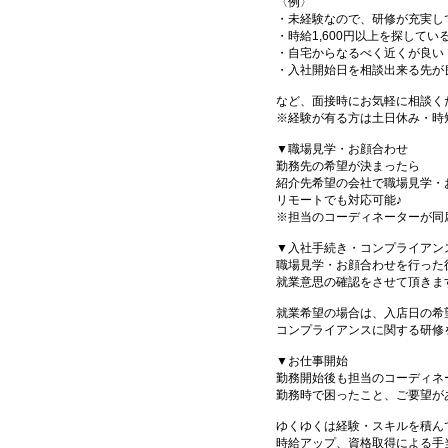
〈例〉
・未経験なので、研修が充実し
・時給1,600円以上を探してい
・自宅からなるべく近くが良い
・入社開始日を相談出来る先が
など、面接時にお気軽に相談く
※経験が有る方は土日休み・時
▼職場見学・お顔合わせ
勤務先の希望が決まったら
紹介先希望の会社で職場見学・
リモートでも対応可能♪
※担当のコーディネーターが同
▼入社手続き・コンプライアン
職場見学・お顔合わせを行った
就業意思の確認をさせて頂きま
就業希望の場合は、入店日の希
コンプライアンスに関する研修
▼お仕事開始
勤務開始後も担当のコーディネ
勤務時で困ったこと、ご要望が
ゆくゆくは経験・スキルを積ん
時給アップ、資格取得による手