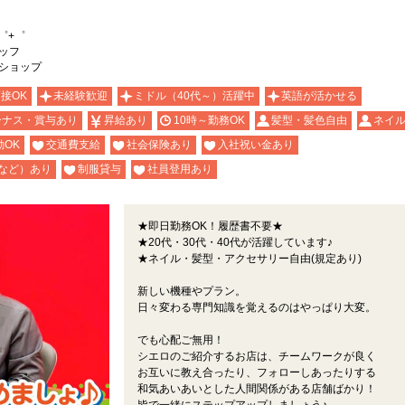
゜+゜
タッフ
kショップ
面接OK
未経験歓迎
ミドル（40代～）活躍中
英語が活かせる
ーナス・賞与あり
昇給あり
10時～勤務OK
髪型・髪色自由
ネイル
OK
交通費支給
社会保険あり
入社祝い金あり
など）あり
制服貸与
社員登用あり
★即日勤務OK！履歴書不要★
★20代・30代・40代が活躍しています♪
★ネイル・髪型・アクセサリー自由(規定あり)
新しい機種やプラン。
日々変わる専門知識を覚えるのはやっぱり大変。
でも心配ご無用！
シエロのご紹介するお店は、チームワークが良く
お互いに教え合ったり、フォローしあったりする
和気あいあいとした人間関係がある店舗ばかり！