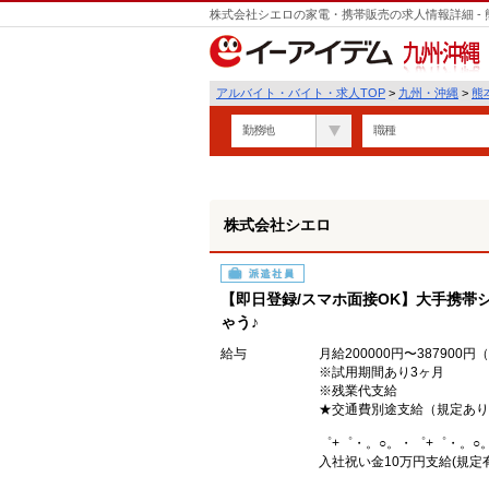
株式会社シエロの家電・携帯販売の求人情報詳細 -
九州・沖縄
アルバイト・バイト・求人TOP
>
九州・沖縄
>
熊
勤務地
職種
株式会社シエロ
派遣社員
【即日登録/スマホ面接OK】大手携帯シ
ゃう♪
給与
月給200000円〜38790
※試用期間あり3ヶ月
※残業代支給
★交通費別途支給（規定あり
゜+゜・。○。・゜+゜・。○
入社祝い金10万円支給(規定有