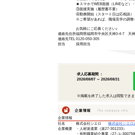
★スマホでWEB面接（LINEなど
③面接実施（履歴書不要）
④勤務開始（スタート日は応相談）
※ご希望があれば、職場見学の調整
お気軽にご応募ください♪
連絡先住所
福岡県福岡市中央区天神3-4-7 天神
連絡先TEL
0120-050-305
担当
採用担当
求人応募期間 ：
2026/08/07 ～ 2026/08/31
※掲載を終了した求人は閲覧できま
企業情報
社名
株式会社シエロ
株式会社シエロ
企業概要
・人材派遣業（派27-301233）
・有料職業紹介事業（27-ユ-30075