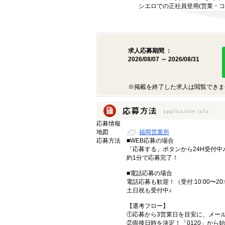
シエロでの正社員登用(営業・コ
求人応募期間 ：
2026/08/07 ～ 2026/08/31
※掲載を終了した求人は閲覧できま
応募情報
地図
福岡営業所
応募方法
■WEB応募の場合
「応募する」ボタンから24H受付中
約1分で応募完了！
■電話応募の場合
電話応募も歓迎！（受付:10:00〜20:
土日祝も受付中♪
【選考フロー】
①応募から3営業日を目安に、メール
②面接日時を決定！「0120」から