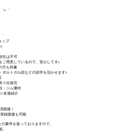
゜+゜
+゜
ショップ
h）
校生は不可
をご用意しているので、安心してネ♪
の方も対象
・ポルトガル語などの語学を活かせます♪
暇
有☆社保完
設・ジム優待
)☆友達紹介
有
EB面接！
の登録面接も可能
件以上の案件を扱っておりますので、
能。