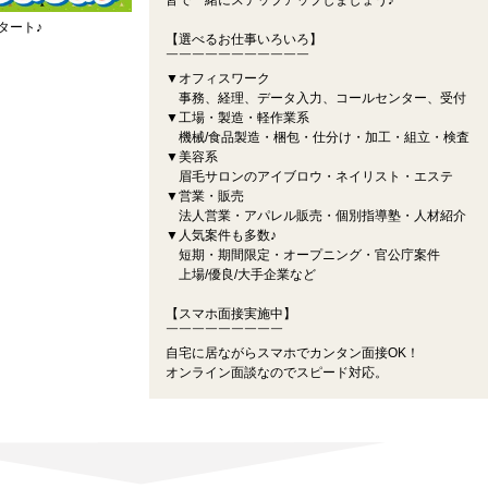
皆で一緒にステップアップしましょう♪
タート♪
【選べるお仕事いろいろ】
￣￣￣￣￣￣￣￣￣￣￣
▼オフィスワーク
事務、経理、データ入力、コールセンター、受付
▼工場・製造・軽作業系
機械/食品製造・梱包・仕分け・加工・組立・検査
▼美容系
眉毛サロンのアイブロウ・ネイリスト・エステ
▼営業・販売
法人営業・アパレル販売・個別指導塾・人材紹介
▼人気案件も多数♪
短期・期間限定・オープニング・官公庁案件
上場/優良/大手企業など
【スマホ面接実施中】
￣￣￣￣￣￣￣￣￣
自宅に居ながらスマホでカンタン面接OK！
オンライン面談なのでスピード対応。