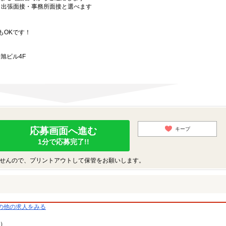
）・出張面接・事務所面接と選べます
もOKです！
旭ビル4F
応募画面へ進む
キープ
1分で応募完了!!
せんので、プリントアウトして保管をお願いします。
の他の求人をみる
9）