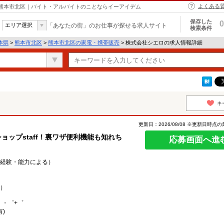
よくある
 熊本市北区｜バイト・アルバイトのことならイーアイデム
保存した
0
エリア選択
「あなたの街」のお仕事が探せる求人サイト
検索条件
本県
>
熊本市北区
>
熊本市北区の家電・携帯販売
> 株式会社シエロの求人情報詳細
キ
更新日：2026/08/08 ※更新日時点
ョップstaff！裏ワザ便利機能も知れち
応募画面へ進
0円（経験・能力による）
）
。・゜+゜
)