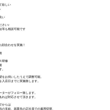
て欲しい
る
良い
ださい♪
短等も相談可能です
お顔合わせを実施！
席
ス研修
後
す。
望をお伺いしたうえで調整可能。
を入店日までに実施致します。
ーターがフォロー致します。
あれば対応させて頂きます。
でからは
当の支給、就業先の正社員での雇用切替、