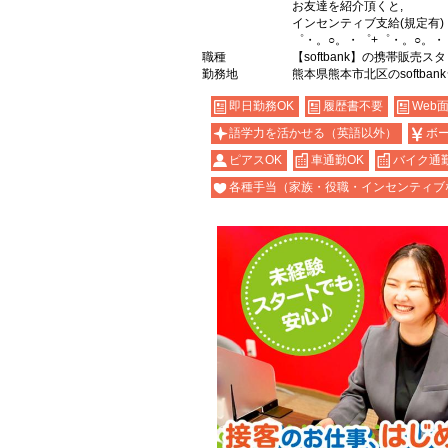
お友達を紹介頂くと,
インセンティブ支給(規定有)
゜・。○。・゜+゜・。○。・
職種
【softbank】の携帯販売ス
勤務地
熊本県熊本市北区のsoftban
即日勤務OK
履歴書不要
Web
語学力を活かせる（英語以外）
ボ
ピアスOK
車通勤OK
バイク通勤
各種手当（家族・役職・インセンティブ