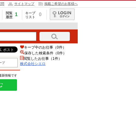
質問
サイトマップ
掲載ご希望のお客様へ
閲覧
キープ
1
0
履歴
リスト
ログイン
キープ中のお仕事（0件）
保存した検索条件（
0
件）
閲覧したお仕事（1件）
ープ
株式会社シエロ
の最新情報です
む