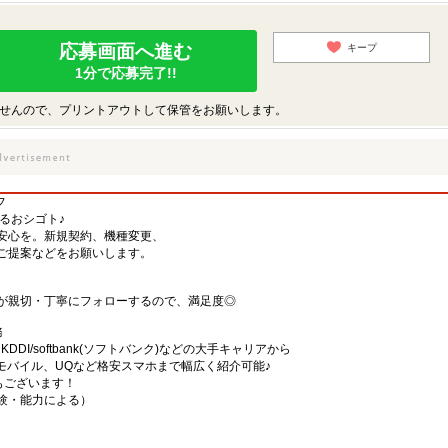
応募画面へ進む
キープ
1分で応募完了!!
せんので、プリントアウトして保管をお願いします。
フ
するおシゴト♪
安心を。新規契約、機種変更、
ご提案などをお願いします。
が親切・丁寧にフォローするので、満足度◎
務
)・KDDI/softbank(ソフトバンク)などの大手キャリアから
、楽天モバイル、UQなど格安スマホまで幅広く紹介可能♪
舗もございます！
（経験・能力による）